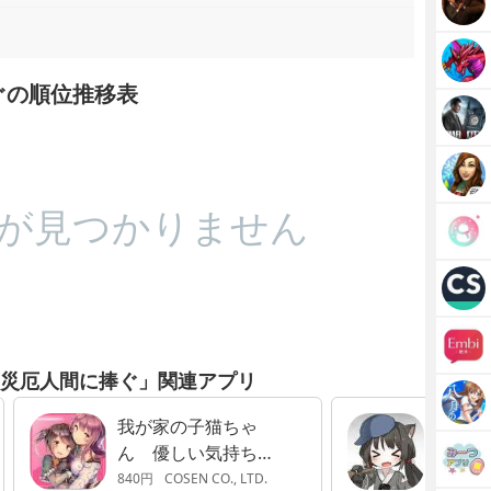
ぐの順位推移表
が見つかりません
なる災厄人間に捧ぐ」関連アプリ
我が家の子猫ちゃ
デッド
ん 優しい気持ちに
ジュア
なるビジュアルノベ
ム
840円
COSEN CO., LTD.
360円
C