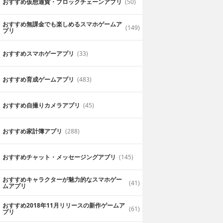
おすすめ仮想通貨・ブロックチェーンアプリ
(50)
おすすめ無課金でも楽しめるスマホゲームア
(149)
プリ
おすすめスマホゲーアプリ
(33)
おすすめ育成ゲームアプリ
(483)
おすすめ自撮りカメラアプリ
(45)
おすすめ家計簿アプリ
(288)
おすすめチャット・メッセージングアプリ
(145)
おすすめキャラクターが魅力的なスマホゲー
(41)
ムアプリ
エンド99%-ビ
雨がメンタルトレー
ルノベルゲー
ニングと平和のため
おすすめ2018年11月リリースの新作ゲームア
(61)
プリ
にカーミング音楽を
OSEN CO., LTD.
無料
MOBILIUJU APLIKACIJU SPRENDIMAI MB