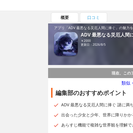
概要
口コミ
アプリ「ADV 最悪なる災厄人間に捧ぐ」の魅力
ADV 最悪なる災厄人間
￥2000
更新日：2026/8/5
現在、この
類似
編集部のおすすめポイント
ADV 最悪なる災厄人間に捧ぐ 謎に
出会った少女と少年、世界に降りかか
あらすじ機能で複雑な世界観を理解で