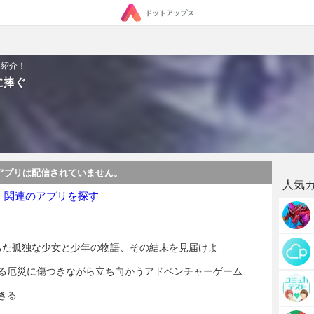
ドットアップス
を紹介！
に捧ぐ
アプリは配信されていません。
人気
・関連のアプリを探す
満ちた孤独な少女と少年の物語、その結末を見届けよ
る厄災に傷つきながら立ち向かうアドベンチャーゲーム
きる