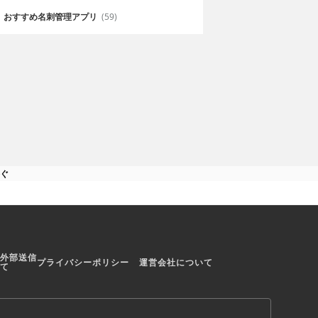
サウンド
を描いたノベル
雨の音を聞いて心をリラックスさ
おすすめ名刺管理アプリ
(59)
99%-ビジュア
せることの出来るアプリ
捧ぐ
外部送信
プライバシーポリシー
運営会社について
て