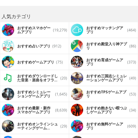
人気カテゴリ
おすすめスマホゲー
おすすめマッチングア
(19,279)
(464)
ムアプリ
プリ
おすすめ殿堂入り神アプ
おすすめ占いアプリ
(912)
(86)
リ
おすすめ育成ゲームア
おすすめゲームアプリ
(75)
(373)
プリ
おすすめダウンロードし
おすすめ三国志シミュレ
(20)
(49)
た音楽・楽曲をオフライ
ーションゲームアプリ
ンで再生するアプリ
おすすめシミュレー
おすすめTPSゲームアプ
(1,645)
(53)
ションゲームアプリ
リ
おすすめ最新・新作
おすすめ飽きない暇つぶ
(8,639)
(34)
スマホゲームアプリ
しゲームアプリ
おすすめオンラインシュ
おすすめ無料ゲームア
(29)
(609)
ーティングゲーム
プリ
（FPS・TPS）アプリ