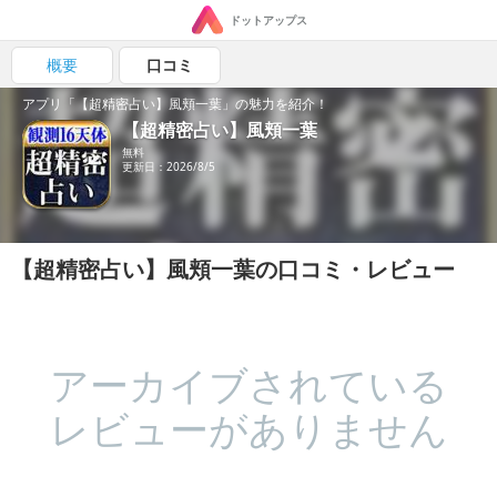
ドットアップス
概要
口コミ
アプリ「【超精密占い】風頬一葉」の魅力を紹介！
【超精密占い】風頬一葉
無料
更新日：2026/8/5
【超精密占い】風頬一葉の口コミ・レビュー
アーカイブされている
レビューがありません