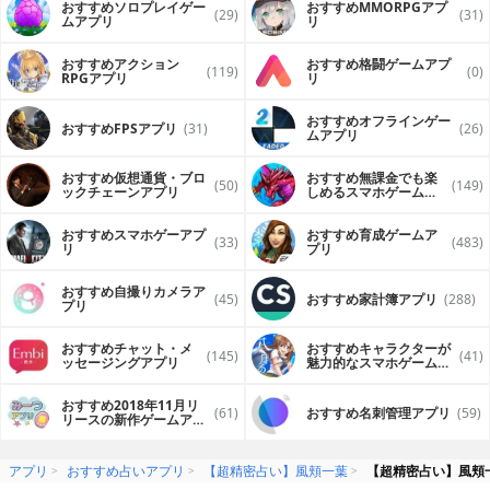
おすすめソロプレイゲー
おすすめ MMORPGアプ
(29)
(31)
ムアプリ
リ
おすすめアクション
おすすめ格闘ゲームアプ
(119)
(0)
RPGアプリ
リ
おすすめオフラインゲー
おすすめFPSアプリ
(31)
(26)
ムアプリ
おすすめ仮想通貨・ブロ
おすすめ無課金でも楽
(50)
(149)
ックチェーンアプリ
しめるスマホゲームア
プリ
おすすめスマホゲーアプ
おすすめ育成ゲームア
(33)
(483)
リ
プリ
おすすめ自撮りカメラア
(45)
おすすめ家計簿アプリ
(288)
プリ
おすすめチャット・メ
おすすめキャラクターが
(145)
(41)
ッセージングアプリ
魅力的なスマホゲームア
プリ
おすすめ2018年11月リ
(61)
おすすめ名刺管理アプリ
(59)
リースの新作ゲームアプ
リ
アプリ
おすすめ占いアプリ
【超精密占い】風頬一葉
【超精密占い】風頬