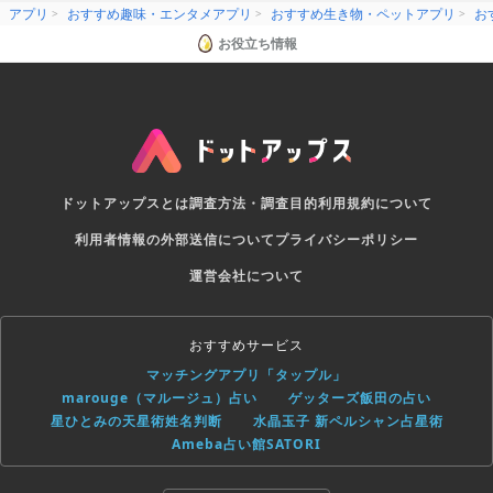
アプリ
おすすめ趣味・エンタメアプリ
おすすめ生き物・ペットアプリ
お
お役立ち情報
ドットアップスとは
調査方法・調査目的
利用規約について
利用者情報の外部送信について
プライバシーポリシー
運営会社について
おすすめサービス
マッチングアプリ「タップル」
marouge（マルージュ）占い
ゲッターズ飯田の占い
星ひとみの天星術姓名判断
水晶玉子 新ペルシャン占星術
Ameba占い館SATORI