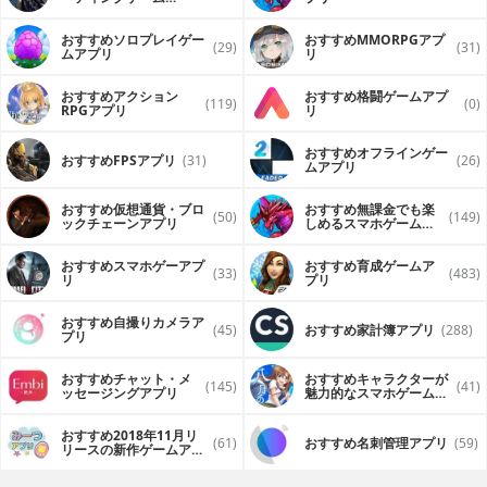
（FPS・TPS）アプリ
おすすめソロプレイゲー
おすすめ MMORPGアプ
(29)
(31)
ムアプリ
リ
おすすめアクション
おすすめ格闘ゲームアプ
(119)
(0)
RPGアプリ
リ
おすすめオフラインゲー
おすすめFPSアプリ
(31)
(26)
ムアプリ
おすすめ仮想通貨・ブロ
おすすめ無課金でも楽
(50)
(149)
ックチェーンアプリ
しめるスマホゲームア
プリ
おすすめスマホゲーアプ
おすすめ育成ゲームア
(33)
(483)
リ
プリ
おすすめ自撮りカメラア
(45)
おすすめ家計簿アプリ
(288)
プリ
おすすめチャット・メ
おすすめキャラクターが
(145)
(41)
ッセージングアプリ
魅力的なスマホゲームア
プリ
おすすめ2018年11月リ
(61)
おすすめ名刺管理アプリ
(59)
リースの新作ゲームアプ
リ