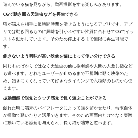
遊んでいる猫を見ながら、動画撮影をする楽しみがあります。
CGで動き回る天道虫などを再生できる
猫が端末を相手に長時間時間を潰せるようになるアプリです。アプ
リでは動き回るものに興味を引かれやすい性質に合わせてCGでイラ
ストを動かしています。そのため停止するまで無限に再生可能で
す。
飽きないよう興味が高い映像を猫によって使い分けできる
同じものばかりではなく天道虫の他に揚羽蝶や人間の人差し指など
も選べます。どれもユーザーが止めるまで不規則に動く映像のた
め、飽きにくくなっていて好きなタイミングで六種類のものから使
えます。
振動機能で視覚とタッチ感覚で長く遊ぶことができる
触れた時に端末のバイブレータによって猫を驚かせたり、端末自体
が振動で動いたりと活用できます。そのため画面内だけでなく実際
に動いている感覚を与えられ、長く猫が端末と遊べます。