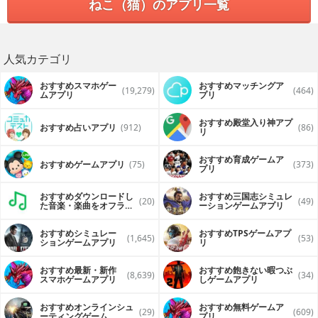
ねこ（猫）のアプリ一覧
人気カテゴリ
おすすめスマホゲー
おすすめマッチングア
(19,279)
(464)
ムアプリ
プリ
おすすめ殿堂入り神アプ
おすすめ占いアプリ
(912)
(86)
リ
おすすめ育成ゲームア
おすすめゲームアプリ
(75)
(373)
プリ
おすすめダウンロードし
おすすめ三国志シミュレ
(20)
(49)
た音楽・楽曲をオフライ
ーションゲームアプリ
ンで再生するアプリ
おすすめシミュレー
おすすめTPSゲームアプ
(1,645)
(53)
ションゲームアプリ
リ
おすすめ最新・新作
おすすめ飽きない暇つぶ
(8,639)
(34)
スマホゲームアプリ
しゲームアプリ
おすすめオンラインシュ
おすすめ無料ゲームア
(29)
(609)
ーティングゲーム
プリ