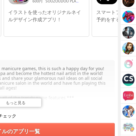
600円
SOUZOUDOU PLANNING,K.K.
無料
NA
イラストを使ったオリジナルネイ
スマートフォンで
ルデザイン作成アプリ！
予約をすることが
ail manicure games, this is such a happy day for you!
pa and become the hottest nail artist in the world!
 and share your glamorous nail ideas on all social
nicure salon in the world and have fun playing this
all ages!
s all of the trendy game features ***
nd nail shapes: choose from variety of options!
もっと見る
il decorating experience: flat, thin, airbrush, dotting
チェック
gest collection of lacquers!
esigns and patterns!
ickers!
イルのアプリ一覧
ylish fashion rings!