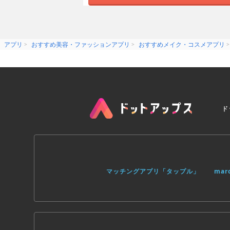
- Select a background for your beauty
- Share your photos on all social netw
If you're a fan of fancy nail spa games 
makeup games are here to take you to 
nail decorations! Run your own prince
アプリ
おすすめ美容・ファッションアプリ
おすすめメイク・コスメアプリ
most stylish and cute nail designs! B
stylist in the world! If you're addict
hair salon games, you'll instantly fall 
Fancy Nails Spa offers!
Enter our luxurious virtual nail salon 
Take photos of all your nailart maste
Instagram to see who has the most fas
ド
can create lots of different fancy nail
your nails in the most fabulous nail 
If you're looking for a way to perfect 
expensive fashion stylist! Nails, hair
your skills and become a real fashioni
in our super fun nail polish games an
マッチングアプリ「タップル」
ma
gorgeous nail polishes, rhinestones, 
to life!
3D Nail Salon: Fancy Nails Spa is one
download it and play right away comple
beauty salon game for all of the gir
having their own A-list girl nail salon!