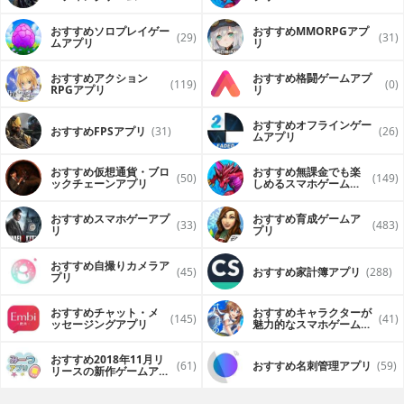
（FPS・TPS）アプリ
おすすめソロプレイゲー
おすすめ MMORPGアプ
(29)
(31)
ムアプリ
リ
おすすめアクション
おすすめ格闘ゲームアプ
(119)
(0)
RPGアプリ
リ
おすすめオフラインゲー
おすすめFPSアプリ
(31)
(26)
ムアプリ
おすすめ仮想通貨・ブロ
おすすめ無課金でも楽
(50)
(149)
ックチェーンアプリ
しめるスマホゲームア
プリ
おすすめスマホゲーアプ
おすすめ育成ゲームア
(33)
(483)
リ
プリ
おすすめ自撮りカメラア
(45)
おすすめ家計簿アプリ
(288)
プリ
おすすめチャット・メ
おすすめキャラクターが
(145)
(41)
ッセージングアプリ
魅力的なスマホゲームア
プリ
おすすめ2018年11月リ
(61)
おすすめ名刺管理アプリ
(59)
リースの新作ゲームアプ
リ