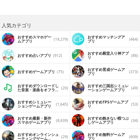
人気カテゴリ
おすすめスマホゲー
おすすめマッチングア
(19,279)
(464)
ムアプリ
プリ
おすすめ殿堂入り神アプ
おすすめ占いアプリ
(912)
(86)
リ
おすすめ育成ゲームア
おすすめゲームアプリ
(75)
(373)
プリ
おすすめダウンロードし
おすすめ三国志シミュレ
(20)
(49)
た音楽・楽曲をオフライ
ーションゲームアプリ
ンで再生するアプリ
おすすめシミュレー
おすすめTPSゲームアプ
(1,645)
(53)
ションゲームアプリ
リ
おすすめ最新・新作
おすすめ飽きない暇つぶ
(8,639)
(34)
スマホゲームアプリ
しゲームアプリ
おすすめオンラインシュ
おすすめ無料ゲームア
(29)
(609)
ーティングゲーム
プリ