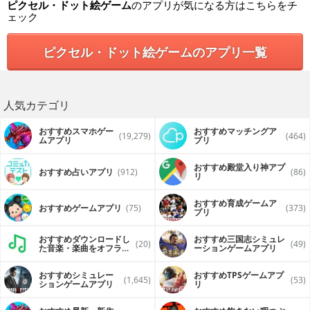
ピクセル・ドット絵ゲーム
のアプリが気になる方はこちらをチ
ェック
ピクセル・ドット絵ゲームのアプリ一覧
人気カテゴリ
おすすめスマホゲー
おすすめマッチングア
(19,279)
(464)
ムアプリ
プリ
おすすめ殿堂入り神アプ
おすすめ占いアプリ
(912)
(86)
リ
おすすめ育成ゲームア
おすすめゲームアプリ
(75)
(373)
プリ
おすすめダウンロードし
おすすめ三国志シミュレ
(20)
(49)
た音楽・楽曲をオフライ
ーションゲームアプリ
ンで再生するアプリ
おすすめシミュレー
おすすめTPSゲームアプ
(1,645)
(53)
ションゲームアプリ
リ