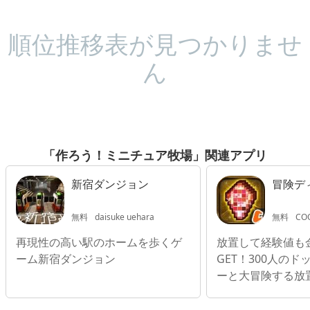
順位推移表が見つかりませ
ん
「作ろう！ミニチュア牧場」関連アプリ
新宿ダンジョン
冒険デ
無料
daisuke uehara
無料
COOL
再現性の高い駅のホームを歩くゲ
放置して経験値も
ーム新宿ダンジョン
GET！300人の
ーと大冒険する放置