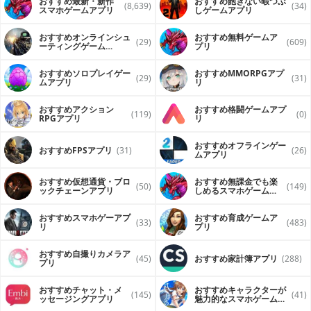
おすすめ最新・新作
おすすめ飽きない暇つぶ
(8,639)
(34)
スマホゲームアプリ
しゲームアプリ
おすすめオンラインシュ
おすすめ無料ゲームア
(29)
(609)
ーティングゲーム
プリ
（FPS・TPS）アプリ
おすすめソロプレイゲー
おすすめ MMORPGアプ
(29)
(31)
ムアプリ
リ
おすすめアクション
おすすめ格闘ゲームアプ
(119)
(0)
RPGアプリ
リ
おすすめオフラインゲー
おすすめFPSアプリ
(31)
(26)
ムアプリ
おすすめ仮想通貨・ブロ
おすすめ無課金でも楽
(50)
(149)
ックチェーンアプリ
しめるスマホゲームア
プリ
おすすめスマホゲーアプ
おすすめ育成ゲームア
(33)
(483)
リ
プリ
おすすめ自撮りカメラア
(45)
おすすめ家計簿アプリ
(288)
プリ
おすすめチャット・メ
おすすめキャラクターが
(145)
(41)
ッセージングアプリ
魅力的なスマホゲームア
プリ