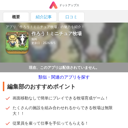
ドットアップス
概要
紹介記事
口コミ
アプリ「作ろう！ミニチュア牧場」の魅力を紹介！
作ろう！ミニチュア牧場
無料
更新日：2026/8/5
現在、このアプリは配信されていません。
類似・関連のアプリを探す
編集部のおすすめポイント
画面移動なしで簡単にプレイできる牧場育成ゲーム！
たくさんの施設を組み合わせれるからできる牧場は無限
大！！
従業員を雇って仕事を手伝ってもらえる！