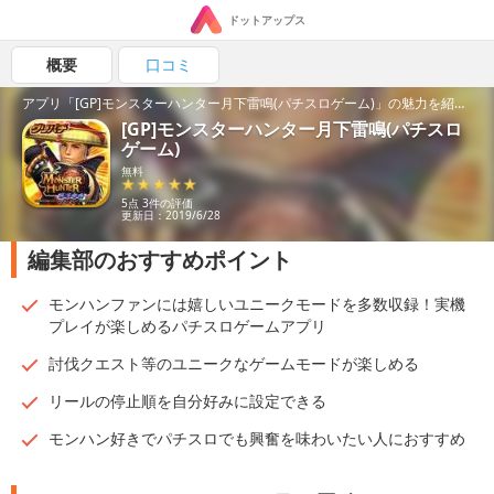
ドットアップス
概要
口コミ
アプリ「[GP]モンスターハンター月下雷鳴(パチスロゲーム)」の魅力を紹介！
[GP]モンスターハンター月下雷鳴(パチスロ
ゲーム)
無料
5点 3件の評価
更新日：2019/6/28
編集部のおすすめポイント
モンハンファンには嬉しいユニークモードを多数収録！実機
プレイが楽しめるパチスロゲームアプリ
討伐クエスト等のユニークなゲームモードが楽しめる
リールの停止順を自分好みに設定できる
モンハン好きでパチスロでも興奮を味わいたい人におすすめ