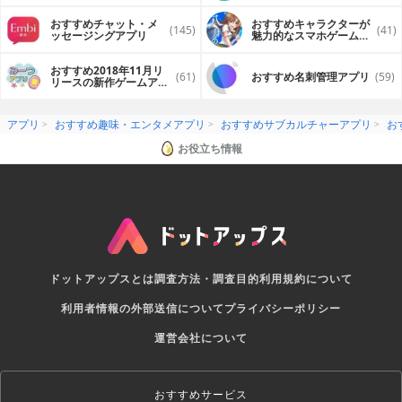
おすすめチャット・メ
おすすめキャラクターが
(145)
(41)
ッセージングアプリ
魅力的なスマホゲームア
プリ
おすすめ2018年11月リ
(61)
おすすめ名刺管理アプリ
(59)
リースの新作ゲームアプ
リ
アプリ
おすすめ趣味・エンタメアプリ
おすすめサブカルチャーアプリ
お
お役立ち情報
ドットアップスとは
調査方法・調査目的
利用規約について
利用者情報の外部送信について
プライバシーポリシー
運営会社について
おすすめサービス