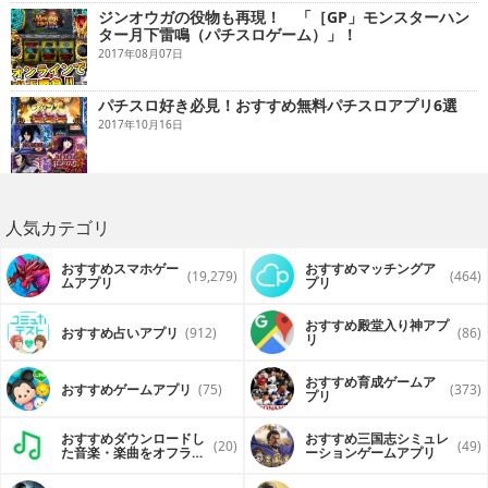
ジンオウガの役物も再現！ 「［GP」モンスターハン
ター月下雷鳴（パチスロゲーム）」！
2017年08月07日
パチスロ好き必見！おすすめ無料パチスロアプリ6選
2017年10月16日
人気カテゴリ
おすすめスマホゲー
おすすめマッチングア
(19,279)
(464)
ムアプリ
プリ
おすすめ殿堂入り神アプ
おすすめ占いアプリ
(912)
(86)
リ
おすすめ育成ゲームア
おすすめゲームアプリ
(75)
(373)
プリ
おすすめダウンロードし
おすすめ三国志シミュレ
(20)
(49)
た音楽・楽曲をオフライ
ーションゲームアプリ
ンで再生するアプリ