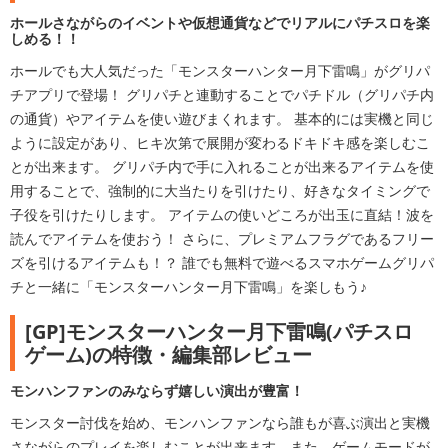
ホールさながらのイベントや仮想通貨などでリアルにパチスロを楽
しめる！！
ホールでも大人気だった「モンスターハンター月下雷鳴」がグリパ
チアプリで登場！ グリパチと連動することでパチドル（グリパチ内
の通貨）やアイテムを使い遊びまくれます。 基本的には実機と同じ
ように設定があり、ヒキ次第で展開が変わるドキドキ感を楽しむこ
とが出来ます。 グリパチ内で手に入れることが出来るアイテムを使
用することで、強制的に大当たりを引けたり、好きなタイミングで
子役を引けたりします。 アイテムの使いどころが出玉に直結！波を
読んでアイテムを使おう！ さらに、プレミアムフラグであるフリー
ズを引けるアイテムも！？ 誰でも無料で遊べるスマホゲームグリパ
チと一緒に「モンスターハンター月下雷鳴」を楽しもう♪
[GP]モンスターハンター月下雷鳴(パチスロ
ゲーム)の特徴・編集部レビュー
モンハンファンのみならず嬉しい演出が豊富！
モンスター討伐を始め、モンハンファンなら誰もが喜ぶ演出と実機
さながらのプレイを楽しむことが出来ます。また、ゲームモードが