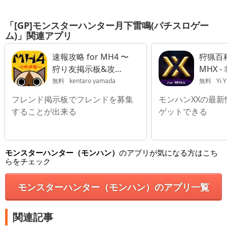
「[GP]モンスターハンター月下雷鳴(パチスロゲー
ム)」関連アプリ
速報攻略 for MH4 〜
狩猟百科
狩り友掲示板&攻略
MHX 
情報まとめ〜
app
無料
kentaro yamada
無料
Yi 
フレンド掲示板でフレンドを募集
モンハンXXの最
することが出来る
ゲットできる
モンスターハンター（モンハン）
のアプリが気になる方はこち
らをチェック
モンスターハンター（モンハン）のアプリ一覧
関連記事