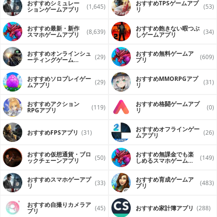
おすすめシミュレー
おすすめTPSゲームアプ
(1,645)
(53)
ションゲームアプリ
リ
おすすめ最新・新作
おすすめ飽きない暇つぶ
(8,639)
(34)
スマホゲームアプリ
しゲームアプリ
おすすめオンラインシュ
おすすめ無料ゲームア
(29)
(609)
ーティングゲーム
プリ
（FPS・TPS）アプリ
おすすめソロプレイゲー
おすすめ MMORPGアプ
(29)
(31)
ムアプリ
リ
おすすめアクション
おすすめ格闘ゲームアプ
(119)
(0)
RPGアプリ
リ
おすすめオフラインゲー
おすすめFPSアプリ
(31)
(26)
ムアプリ
おすすめ仮想通貨・ブロ
おすすめ無課金でも楽
(50)
(149)
ックチェーンアプリ
しめるスマホゲームア
プリ
おすすめスマホゲーアプ
おすすめ育成ゲームア
(33)
(483)
リ
プリ
おすすめ自撮りカメラア
(45)
おすすめ家計簿アプリ
(288)
プリ