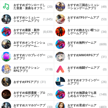
おすすめダウンロードし
おすすめ三国志シミュレ
(20)
(49)
た音楽・楽曲をオフライ
ーションゲームアプリ
ンで再生するアプリ
おすすめシミュレー
おすすめTPSゲームアプ
(1,645)
(53)
ションゲームアプリ
リ
おすすめ最新・新作
おすすめ飽きない暇つぶ
(8,639)
(34)
スマホゲームアプリ
しゲームアプリ
おすすめオンラインシュ
おすすめ無料ゲームア
(29)
(609)
ーティングゲーム
プリ
（FPS・TPS）アプリ
おすすめソロプレイゲー
おすすめ MMORPGアプ
(29)
(31)
ムアプリ
リ
おすすめアクション
おすすめ格闘ゲームアプ
(119)
(0)
RPGアプリ
リ
おすすめオフラインゲー
おすすめFPSアプリ
(31)
(26)
ムアプリ
おすすめ仮想通貨・ブロ
おすすめ無課金でも楽
(50)
(149)
ックチェーンアプリ
しめるスマホゲームア
プリ
おすすめスマホゲーアプ
おすすめ育成ゲームア
(33)
(483)