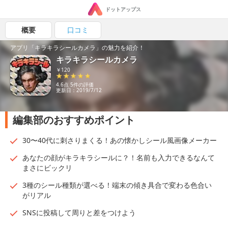
ドットアップス
概要
口コミ
アプリ「キラキラシールカメラ」の魅力を紹介！
キラキラシールカメラ
￥120
4.6点 5件の評価
更新日：2019/7/12
編集部のおすすめポイント
30〜40代に刺さりまくる！あの懐かしシール風画像メーカー
あなたの顔がキラキラシールに？！名前も入力できるなんて
まさにビックリ
3種のシール種類が選べる！端末の傾き具合で変わる色合い
がリアル
SNSに投稿して周りと差をつけよう