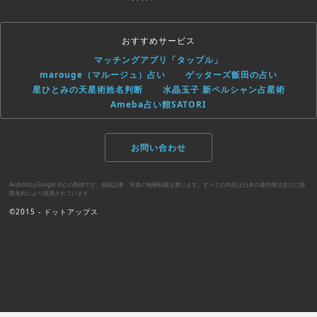
おすすめサービス
マッチングアプリ「タップル」
marouge（マルージュ）占い
ゲッターズ飯田の占い
星ひとみの天星術姓名判断
水晶玉子 新ペルシャン占星術
Ameba占い館SATORI
お問い合わせ
AndroidはGoogle Inc.の商標です。掲載記事・写真の無断転載を禁じます。すべての内容は日本の著作権法並びに国
際条約により保護されています。
©2015 - ドットアップス