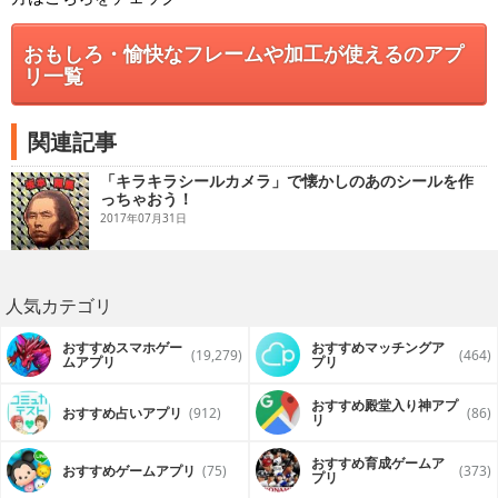
おもしろ・愉快なフレームや加工が使えるのアプ
リ一覧
関連記事
「キラキラシールカメラ」で懐かしのあのシールを作
っちゃおう！
2017年07月31日
人気カテゴリ
おすすめスマホゲー
おすすめマッチングア
(19,279)
(464)
ムアプリ
プリ
おすすめ殿堂入り神アプ
おすすめ占いアプリ
(912)
(86)
リ
おすすめ育成ゲームア
おすすめゲームアプリ
(75)
(373)
プリ