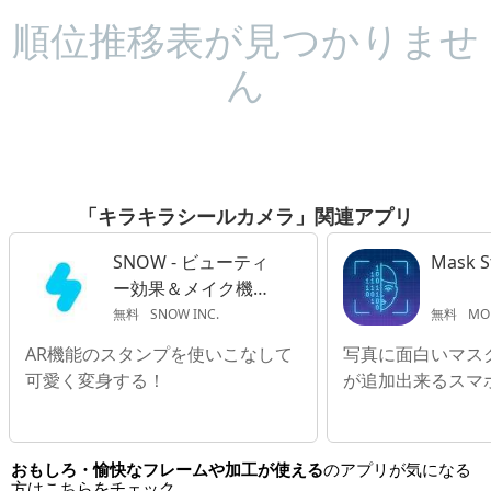
順位推移表が見つかりませ
ん
「キラキラシールカメラ」関連アプリ
SNOW - ビューティ
Mask S
ー効果＆メイク機能
付き自撮りカメラ
無料
SNOW INC.
無料
MODERNIST YA
AR機能のスタンプを使いこなして
写真に面白いマス
可愛く変身する！
が追加出来るスマ
おもしろ・愉快なフレームや加工が使える
のアプリが気になる
方はこちらをチェック