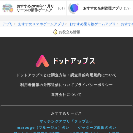
おすすめ2018年11月リ
(61)
おすすめ名刺管理アプリ
(59)
リースの新作ゲームアプ
リ
アプリ
おすすめスマホゲームアプリ
おすすめ乗り物ゲームアプリ
おすす
お役立ち情報
ドットアップスとは
調査方法・調査目的
利用規約について
利用者情報の外部送信について
プライバシーポリシー
運営会社について
おすすめサービス
マッチングアプリ「タップル」
marouge（マルージュ）占い
ゲッターズ飯田の占い