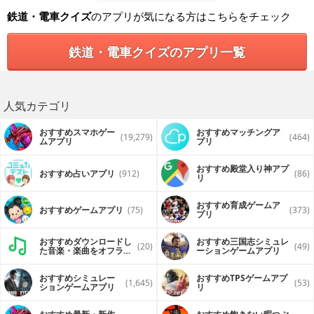
・現在地から目的地へ向かうにはどちらの方向に行くかをフ
鉄道・電車クイズ
のアプリが気になる方はこちらをチェック
リックしよう！
ただそれだけです
鉄道・電車クイズのアプリ一覧
■路線
- シーサイドライン -
入門編：産業振興センターからどちらの方面に向かうかをフ
リックします。
目的地は「金沢八景」「八景島」「市大医学部」
人気カテゴリ
「並木中央」「鳥浜」「新杉田」の6駅のみ
初級編：産業振興センターからどちらの方面に向かうかをフ
おすすめスマホゲー
おすすめマッチングア
(19,279)
(464)
ムアプリ
プリ
リックします。
目的地はシーサイドラインのすべての駅から出題さ
れます
おすすめ殿堂入り神アプ
おすすめ占いアプリ
(912)
(86)
リ
■修行する モード
レベルを選択して練習するモードです。
おすすめ育成ゲームア
制限時間は60秒。その間に何件正解したかをカウントしま
おすすめゲームアプリ
(75)
(373)
プリ
す。
ただし、進行方向を間違えると ペナルティで -5秒 となる
おすすめダウンロードし
おすすめ三国志シミュレ
ので気をつけて！
(20)
(49)
た音楽・楽曲をオフライ
ーションゲームアプリ
ンで再生するアプリ
■タイムアタック モード
全路線対象で30件正解するまでの時間を計ります。
おすすめシミュレー
おすすめTPSゲームアプ
(1,645)
(53)
ションゲームアプリ
リ
ただし、進行方向を間違えると ペナルティで +5秒 となる
ので気をつけて！
GameCenter 対応なので、ランキング１位を目指せ！