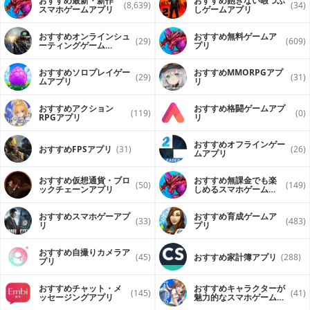
おすすめ最新・新作
おすすめ飽きない暇つぶ
(8,639)
(34)
スマホゲームアプリ
しゲームアプリ
横浜新都市交通株式会社 承諾済み
おすすめオンラインシュ
おすすめ無料ゲームア
(29)
(609)
ーティングゲーム
プリ
（FPS・TPS）アプリ
おすすめソロプレイゲー
おすすめ MMORPGアプ
(29)
(31)
ムアプリ
リ
おすすめアクション
おすすめ格闘ゲームアプ
(119)
(0)
RPGアプリ
リ
おすすめオフラインゲー
おすすめFPSアプリ
(31)
(26)
ムアプリ
おすすめ仮想通貨・ブロ
おすすめ無課金でも楽
(50)
(149)
ックチェーンアプリ
しめるスマホゲームア
プリ
おすすめスマホゲーアプ
おすすめ育成ゲームア
(33)
(483)
リ
プリ
おすすめ自撮りカメラア
(45)
おすすめ家計簿アプリ
(288)
プリ
おすすめチャット・メ
おすすめキャラクターが
(145)
(41)
ッセージングアプリ
魅力的なスマホゲームア
プリ