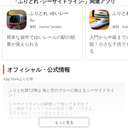
「ふりとれ -シーサイドライン-」関連アプリ
ふりとれ -ゆいレー
ふりとれ
ル-
無料
Isamu Tanaka
無料
Isa
簡単な操作でゆいレールの駅の順
入門から中級まで
番が覚えられる
能！小さな子供で
る
オフィシャル・公式情報
App Storeより引用
ふりとれ第12弾は 海と空のブルーに映えるシーサイドライ
ン！
シーサイドラインの駅順って知ってますか？
えっ簡単ですって？それが以外と難しいですよ。
車両を動かしながら駅名を覚えよう！
指一本で簡単に遊べます
もっと見る
■あそびかた