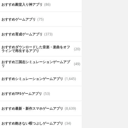
おすすめ殿堂入り神アプリ
(86)
おすすめゲームアプリ
(75)
おすすめ育成ゲームアプリ
(373)
おすすめダウンロードした音楽・楽曲をオフ
(20)
ラインで再生するアプリ
おすすめ三国志シミュレーションゲームアプ
(49)
リ
おすすめシミュレーションゲームアプリ
(1,645)
おすすめTPSゲームアプリ
(53)
おすすめ最新・新作スマホゲームアプリ
(8,639)
おすすめ飽きない暇つぶしゲームアプリ
(34)