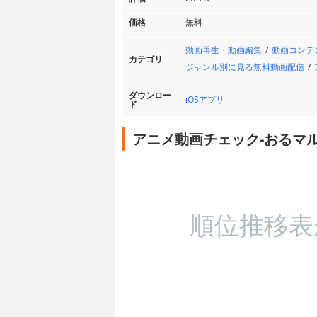
価格
無料
動画再生・動画編集
動画コンテ
カテゴリ
ジャンル別に見る無料動画配信
ダウンロー
iOSアプリ
ド
アニメ動画チェック-おるマ
順位推移表