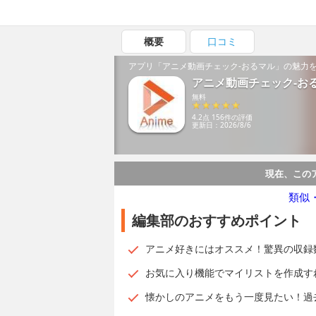
概要
口コミ
アプリ「アニメ動画チェック-おるマル」の魅力
アニメ動画チェック-お
無料
4.2点 156件の評価
更新日：2026/8/6
現在、この
類似
編集部のおすすめポイント
アニメ好きにはオススメ！驚異の収録数
お気に入り機能でマイリストを作成す
懐かしのアニメをもう一度見たい！過