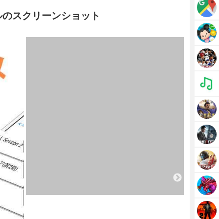
ルのスクリーンショット