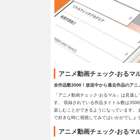
アニメ動画チェック-おるマ
全作品数3500！放送中から過去作品のアニ
「アニメ動画チェック-おるマル」は見逃
す。 収録されている作品タイトル数は35
楽しむことができるようになっています。 
て好きな時に視聴してみてはいかがでしょ
アニメ動画チェック-おるマ