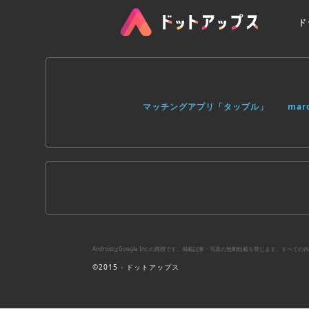
ド
マッチングアプリ「タップル」
ma
AndroidはGoogle Inc.の商標です。掲載記事・写真の無断転載を禁じます。す
©2015 - ドットアップス