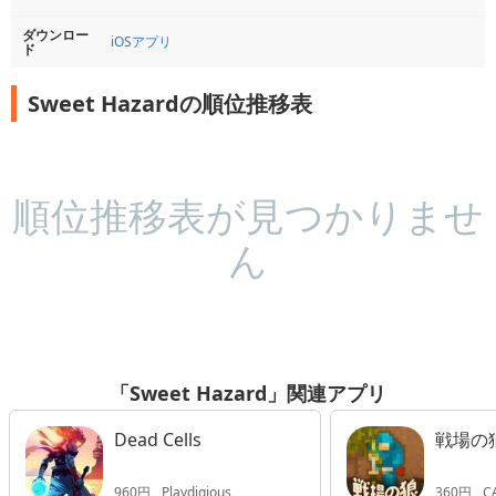
ダウンロー
iOSアプリ
ド
Sweet Hazardの順位推移表
順位推移表が見つかりませ
ん
「Sweet Hazard」関連アプリ
Dead Cells
戦場の
960円
Playdigious
360円
C