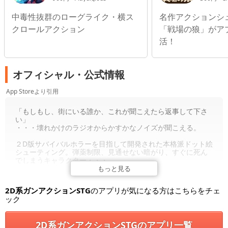
中毒性抜群のローグライク・横ス
名作アクションシ
クロールアクション
「戦場の狼」がア
活！
オフィシャル・公式情報
App Storeより引用
「もしもし、街にいる誰か、これが聞こえたら返事して下さ
い」
・・・壊れかけのラジオからかすかなノイズが聞こえる。
２D版サバイバルホラーを目指して開発された本格派ドット絵
シューティング。弾薬制限、見通せない暗がり、すぐに死ん
でしまうキャラクター・・・
もっと見る
舞台は廃墟となってしまった大都市。ヘリから投下されたア
ンドロイドを操作して、群れるゾンビたちを一掃せよ。ゾン
2D系ガンアクションSTG
のアプリが気になる方はこちらをチェ
ビを倒し続けるうちにこの街に何が起こったのか、徐々に明
ック
らかになっていく。
【機能紹介】
2D系ガンアクションSTGのアプリ一覧
■ 閉鎖された廃墟に湧くゾンビ達をひたすら倒せ