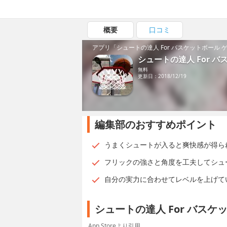
概要
口コミ
アプリ「シュートの達人 For バスケットボール
シュートの達人 For 
無料
更新日：2018/12/19
編集部のおすすめポイント
うまくシュートが入ると爽快感が得ら
フリックの強さと角度を工夫してシュ
自分の実力に合わせてレベルを上げて
シュートの達人 For バス
App Storeより引用