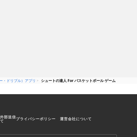
uhing Creative Mo
無料
Naquatic LLC
面が魅力のスポ
ひたすらシュートを放つバスケッ
all Shots
トボールゲーム
ー・ドリブル）アプリ
シュートの達人 For バスケットボール ゲーム
外部送信
プライバシーポリシー
運営会社について
て