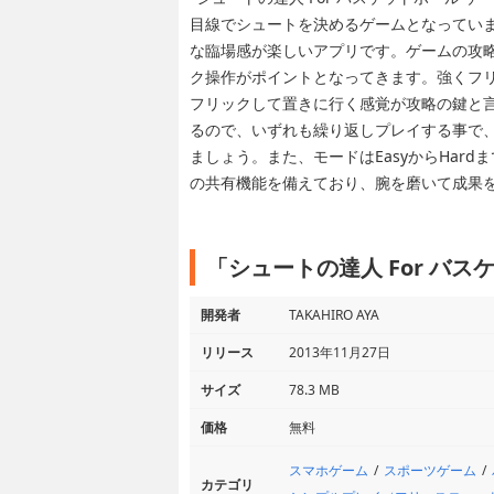
目線でシュートを決めるゲームとなってい
な臨場感が楽しいアプリです。ゲームの攻
ク操作がポイントとなってきます。強くフ
フリックして置きに行く感覚が攻略の鍵と
るので、いずれも繰り返しプレイする事で
ましょう。また、モードはEasyからHar
の共有機能を備えており、腕を磨いて成果
「シュートの達人 For バ
開発者
TAKAHIRO AYA
リリース
2013年11月27日
サイズ
78.3 MB
価格
無料
スマホゲーム
スポーツゲーム
カテゴリ