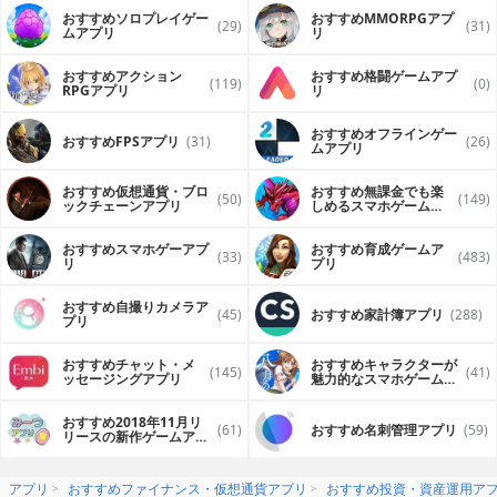
おすすめソロプレイゲー
おすすめ MMORPGアプ
(29)
(31)
ムアプリ
リ
おすすめアクション
おすすめ格闘ゲームアプ
(119)
(0)
RPGアプリ
リ
おすすめオフラインゲー
おすすめFPSアプリ
(31)
(26)
ムアプリ
おすすめ仮想通貨・ブロ
おすすめ無課金でも楽
(50)
(149)
ックチェーンアプリ
しめるスマホゲームア
プリ
おすすめスマホゲーアプ
おすすめ育成ゲームア
(33)
(483)
リ
プリ
おすすめ自撮りカメラア
(45)
おすすめ家計簿アプリ
(288)
プリ
おすすめチャット・メ
おすすめキャラクターが
(145)
(41)
ッセージングアプリ
魅力的なスマホゲームア
プリ
おすすめ2018年11月リ
(61)
おすすめ名刺管理アプリ
(59)
リースの新作ゲームアプ
リ
アプリ
おすすめファイナンス・仮想通貨アプリ
おすすめ投資・資産運用ア