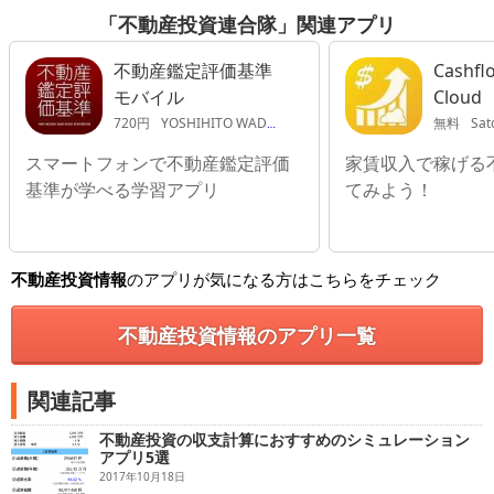
「不動産投資連合隊」関連アプリ
不動産鑑定評価基準
Cashfl
モバイル
Cloud
720円
YOSHIHITO WADA
無料
Sat
スマートフォンで不動産鑑定評価
家賃収入で稼げる
基準が学べる学習アプリ
てみよう！
不動産投資情報
のアプリが気になる方はこちらをチェック
不動産投資情報のアプリ一覧
関連記事
不動産投資の収支計算におすすめのシミュレーション
アプリ5選
2017年10月18日