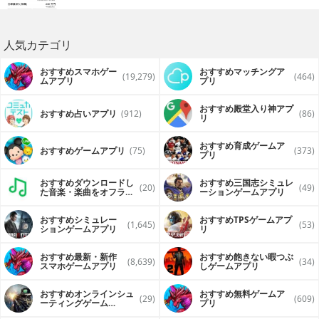
人気カテゴリ
おすすめスマホゲー
おすすめマッチングア
(19,279)
(464)
ムアプリ
プリ
おすすめ殿堂入り神アプ
おすすめ占いアプリ
(912)
(86)
リ
おすすめ育成ゲームア
おすすめゲームアプリ
(75)
(373)
プリ
おすすめダウンロードし
おすすめ三国志シミュレ
(20)
(49)
た音楽・楽曲をオフライ
ーションゲームアプリ
ンで再生するアプリ
おすすめシミュレー
おすすめTPSゲームアプ
(1,645)
(53)
ションゲームアプリ
リ
おすすめ最新・新作
おすすめ飽きない暇つぶ
(8,639)
(34)
スマホゲームアプリ
しゲームアプリ
おすすめオンラインシュ
おすすめ無料ゲームア
(29)
(609)
ーティングゲーム
プリ
（FPS・TPS）アプリ