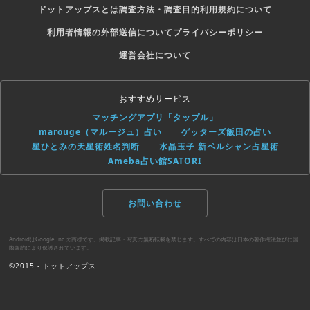
ドットアップスとは
調査方法・調査目的
利用規約について
利用者情報の外部送信について
プライバシーポリシー
運営会社について
おすすめサービス
マッチングアプリ「タップル」
marouge（マルージュ）占い
ゲッターズ飯田の占い
星ひとみの天星術姓名判断
水晶玉子 新ペルシャン占星術
Ameba占い館SATORI
お問い合わせ
AndroidはGoogle Inc.の商標です。掲載記事・写真の無断転載を禁じます。すべての内容は日本の著作権法並びに国
際条約により保護されています。
©2015 - ドットアップス