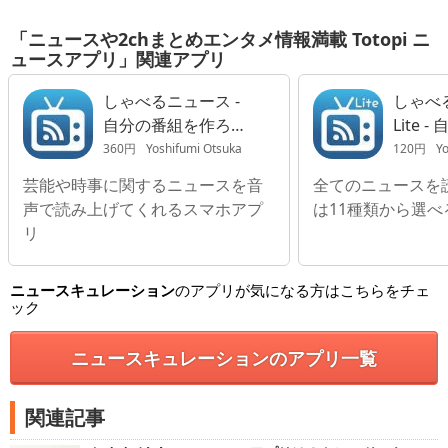
「ニュースや2chまとめエンタメ情報満載 Totopi ニ
ュースアプリ」関連アプリ
しゃべるニュース -
しゃべ
自分の番組を作ろ
Lite 
う！オフラインでも
ろう！
360円
Yoshifumi Otsuka
120円
Yo
音声読み上げアプリ
も音声
芸能や時事に関するニュースを音
全てのニュースを
アプリ
声で読み上げてくれるスマホアプ
は11種類から選べ
リ
ニュースキュレーション
のアプリが気になる方はこちらをチェ
ック
ニュースキュレーションのアプリ一覧
関連記事