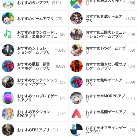
おすすめ殿堂入り神アプ
おすすめ占いアプリ
(912)
(86)
リ
おすすめ育成ゲームア
おすすめゲームアプリ
(75)
(373)
プリ
おすすめダウンロードし
おすすめ三国志シミュレ
(20)
(49)
た音楽・楽曲をオフライ
ーションゲームアプリ
ンで再生するアプリ
おすすめシミュレー
おすすめTPSゲームアプ
(1,645)
(53)
ションゲームアプリ
リ
おすすめ最新・新作
おすすめ飽きない暇つぶ
(8,639)
(34)
スマホゲームアプリ
しゲームアプリ
おすすめオンラインシュ
おすすめ無料ゲームア
(29)
(609)
ーティングゲーム
プリ
（FPS・TPS）アプリ
おすすめソロプレイゲー
おすすめ MMORPGアプ
(29)
(31)
ムアプリ
リ
おすすめアクション
おすすめ格闘ゲームアプ
(119)
(0)
RPGアプリ
リ
おすすめオフラインゲー
おすすめFPSアプリ
(31)
(26)
ムアプリ