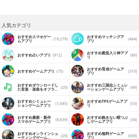
人気カテゴリ
おすすめスマホゲー
おすすめマッチングア
(19,279)
(464)
ムアプリ
プリ
おすすめ殿堂入り神アプ
おすすめ占いアプリ
(912)
(86)
リ
おすすめ育成ゲームア
おすすめゲームアプリ
(75)
(373)
プリ
おすすめダウンロードし
おすすめ三国志シミュレ
(20)
(49)
た音楽・楽曲をオフライ
ーションゲームアプリ
ンで再生するアプリ
おすすめシミュレー
おすすめTPSゲームアプ
(1,645)
(53)
ションゲームアプリ
リ
おすすめ最新・新作
おすすめ飽きない暇つぶ
(8,639)
(34)
スマホゲームアプリ
しゲームアプリ
おすすめオンラインシュ
おすすめ無料ゲームア
(29)
(609)
ーティングゲーム
プリ