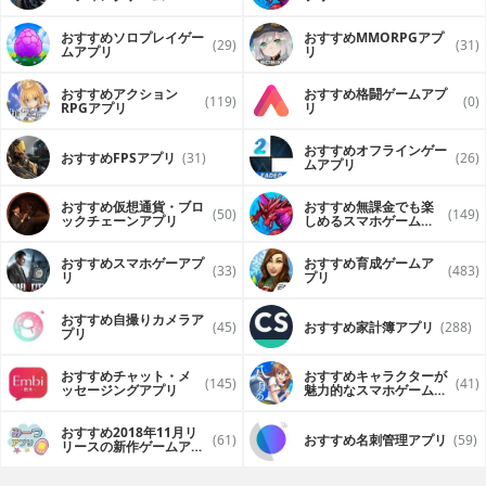
（FPS・TPS）アプリ
おすすめソロプレイゲー
おすすめ MMORPGアプ
(29)
(31)
ムアプリ
リ
おすすめアクション
おすすめ格闘ゲームアプ
(119)
(0)
RPGアプリ
リ
おすすめオフラインゲー
おすすめFPSアプリ
(31)
(26)
ムアプリ
おすすめ仮想通貨・ブロ
おすすめ無課金でも楽
(50)
(149)
ックチェーンアプリ
しめるスマホゲームア
プリ
おすすめスマホゲーアプ
おすすめ育成ゲームア
(33)
(483)
リ
プリ
おすすめ自撮りカメラア
(45)
おすすめ家計簿アプリ
(288)
プリ
おすすめチャット・メ
おすすめキャラクターが
(145)
(41)
ッセージングアプリ
魅力的なスマホゲームア
プリ
おすすめ2018年11月リ
(61)
おすすめ名刺管理アプリ
(59)
リースの新作ゲームアプ
リ