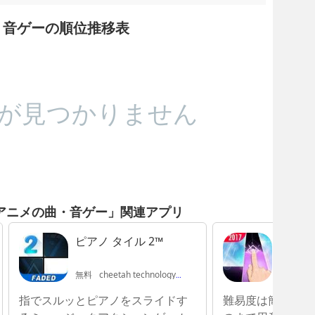
・音ゲーの順位推移表
が見つかりません
アニメの曲・音ゲー」関連アプリ
ピアノ タイル 2™
ブラッ
クラシ
イル
無料
cheetah technology corporation limited
無料
KuXu
指でスルッとピアノをスライドす
難易度は簡単なも