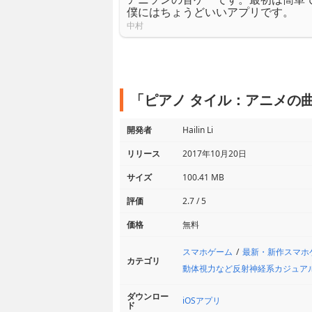
僕にはちょうどいいアプリです。
中村
「ピアノ タイル：アニメの
開発者
Hailin Li
リリース
2017年10月20日
サイズ
100.41 MB
評価
2.7 / 5
価格
無料
スマホゲーム
最新・新作スマホ
カテゴリ
動体視力など反射神経系カジュア
ダウンロー
iOSアプリ
ド