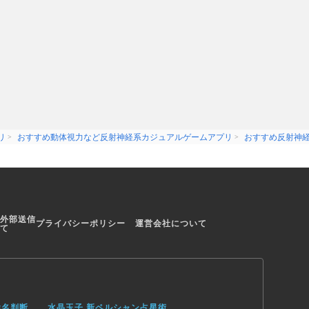
いる
とができる、Piano Tiles ™
リ
おすすめ動体視力など反射神経系カジュアルゲームアプリ
おすすめ反射神
外部送信
プライバシーポリシー
運営会社について
て
姓名判断
水晶玉子 新ペルシャン占星術