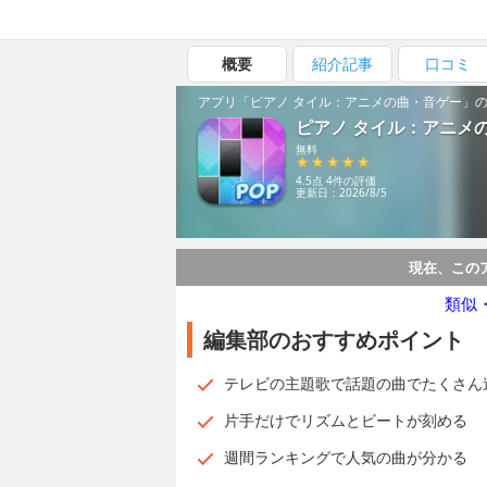
概要
紹介記事
口コミ
アプリ「ピアノ タイル：アニメの曲・音ゲー」
ピアノ タイル：アニメ
無料
4.5点 4件の評価
更新日：2026/8/5
現在、この
類似
編集部のおすすめポイント
テレビの主題歌で話題の曲でたくさん
片手だけでリズムとビートが刻める
週間ランキングで人気の曲が分かる