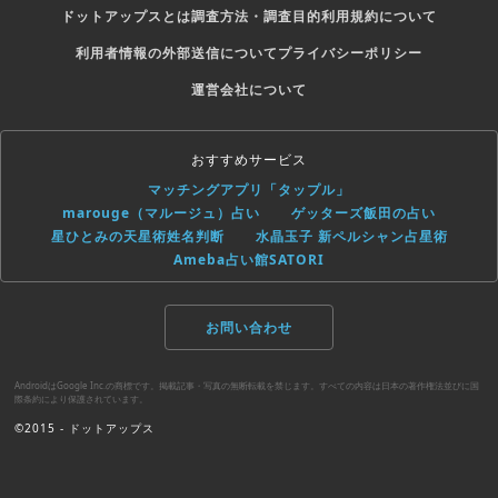
ドットアップスとは
調査方法・調査目的
利用規約について
利用者情報の外部送信について
プライバシーポリシー
運営会社について
おすすめサービス
マッチングアプリ「タップル」
marouge（マルージュ）占い
ゲッターズ飯田の占い
星ひとみの天星術姓名判断
水晶玉子 新ペルシャン占星術
Ameba占い館SATORI
お問い合わせ
AndroidはGoogle Inc.の商標です。掲載記事・写真の無断転載を禁じます。すべての内容は日本の著作権法並びに国
際条約により保護されています。
©2015 - ドットアップス