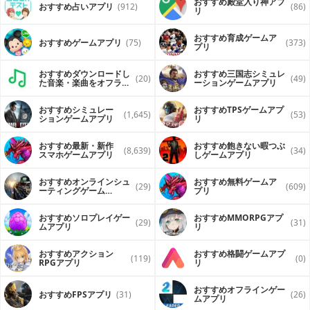
おすすめ殿堂入り神アプ
おすすめ占いアプリ
(912)
(86)
リ
おすすめ育成ゲームア
おすすめゲームアプリ
(75)
(373)
プリ
おすすめダウンロードし
おすすめ三国志シミュレ
(20)
(49)
た音楽・楽曲をオフライ
ーションゲームアプリ
ンで再生するアプリ
おすすめシミュレー
おすすめTPSゲームアプ
(1,645)
(53)
ションゲームアプリ
リ
おすすめ最新・新作
おすすめ飽きない暇つぶ
(8,639)
(34)
スマホゲームアプリ
しゲームアプリ
おすすめオンラインシュ
おすすめ無料ゲームア
(29)
(609)
ーティングゲーム
プリ
（FPS・TPS）アプリ
おすすめソロプレイゲー
おすすめ MMORPGアプ
(29)
(31)
ムアプリ
リ
おすすめアクション
おすすめ格闘ゲームアプ
(119)
(0)
RPGアプリ
リ
おすすめオフラインゲー
おすすめFPSアプリ
(31)
(26)
ムアプリ