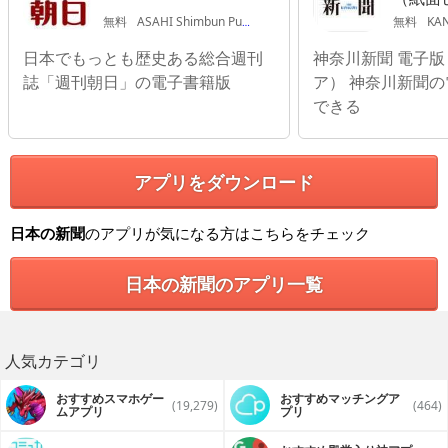
無料
ASAHI Shimbun Publications Inc.
無料
KANA
日本でもっとも歴史ある総合週刊
神奈川新聞 電子
誌「週刊朝日」の電子書籍版
ア） 神奈川新聞
できる
アプリをダウンロード
日本の新聞
のアプリが気になる方はこちらをチェック
日本の新聞のアプリ一覧
人気カテゴリ
おすすめスマホゲー
おすすめマッチングア
(19,279)
(464)
ムアプリ
プリ