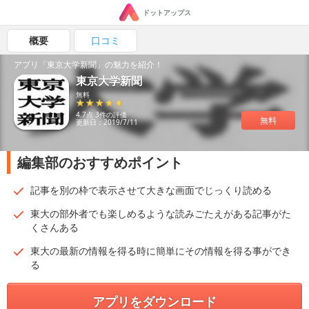
ドットアップス
概要
口コミ
アプリ「東京大学新聞」の魅力を紹介！
東京大学新聞
無料
4.7点 3件の評価
無料
更新日：2019/7/11
編集部のおすすめポイント
記事を別の枠で表示させて大きな画面でじっくり読める
東大の部外者でも楽しめるような読みごたえがある記事がた
くさんある
東大の最新の情報を得る時に簡単にその情報を得る事ができ
る
アプリをダウンロード