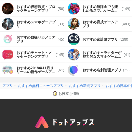
おすすめ仮想通貨・ブロ
おすすめ無課金でも楽
(50)
(149)
ックチェーンアプリ
しめるスマホゲームア
プリ
おすすめスマホゲーアプ
おすすめ育成ゲームア
(33)
(483)
リ
プリ
おすすめ自撮りカメラア
(45)
おすすめ家計簿アプリ
(288)
プリ
おすすめチャット・メ
おすすめキャラクターが
(145)
(41)
ッセージングアプリ
魅力的なスマホゲームア
プリ
おすすめ2018年11月リ
(61)
おすすめ名刺管理アプリ
(59)
リースの新作ゲームアプ
リ
アプリ
おすすめ無料ニュースアプリ
おすすめ新聞アプリ
おすすめ日本の
お役立ち情報