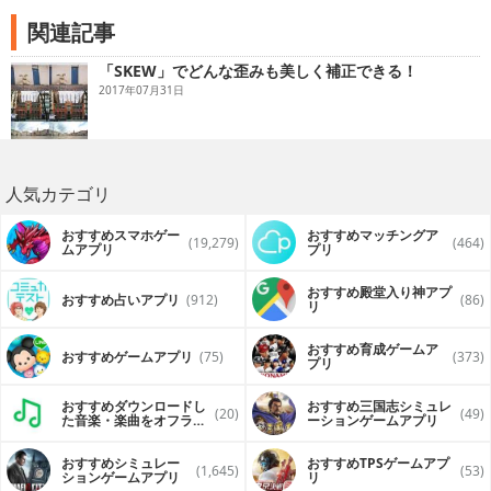
instagram.com/skew_app
関連記事
skewforyou@gmail.com
「SKEW」でどんな歪みも美しく補正できる！
2017年07月31日
人気カテゴリ
おすすめスマホゲー
おすすめマッチングア
(19,279)
(464)
ムアプリ
プリ
おすすめ殿堂入り神アプ
おすすめ占いアプリ
(912)
(86)
リ
おすすめ育成ゲームア
おすすめゲームアプリ
(75)
(373)
プリ
おすすめダウンロードし
おすすめ三国志シミュレ
(20)
(49)
た音楽・楽曲をオフライ
ーションゲームアプリ
ンで再生するアプリ
おすすめシミュレー
おすすめTPSゲームアプ
(1,645)
(53)
ションゲームアプリ
リ