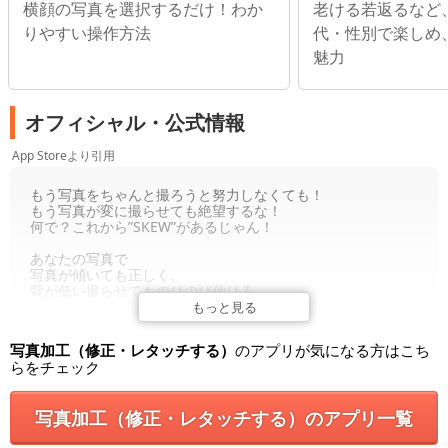
横顔の写真を選択するだけ！わか
老ける若返るなど
りやすい操作方法
代・性別で楽しめ
魅力
オフィシャル・公式情報
App Storeより引用
もう写真をちゃんと撮ろうと努力しなくても！
もう写真が変に撮らせても絶望するな！
何で？これから”SKEW”があるじゃん！
あなたの写真で
写真が傾いても正しく、
背が低い撮らせてものびのび伸びる、
美しい撮られた部分だけゲット！
もっと見る
このアプリはあなたの写真が一番きれいになれることに全て
写真加工（修正・レタッチする）
のアプリが気になる方はこち
のフォーカスが合わせている。
らをチェック
https://vimeo.com/104036886
写真加工（修正・レタッチする）のアプリ一覧
facebook.com/skewapp
twitter.com/skew_app