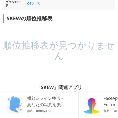
ダウンロー
iOSアプリ
ド
SKEWの順位推移表
順位推移表が見つかりませ
ん
「SKEW」関連アプリ
横顔E-ライン整形 -
FaceApp
あなたの写真を美容
Editor
的にバランスの良い
無料
tomoya sato
無料
Fac
美横顔に変換！！