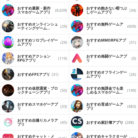
おすすめ最新・新作
おすすめ飽きない暇つぶ
(8,639)
(34)
スマホゲームアプリ
しゲームアプリ
おすすめオンラインシュ
おすすめ無料ゲームア
(29)
(609)
ーティングゲーム
プリ
（FPS・TPS）アプリ
おすすめソロプレイゲー
おすすめ MMORPGアプ
(29)
(31)
ムアプリ
リ
おすすめアクション
おすすめ格闘ゲームアプ
(119)
(0)
RPGアプリ
リ
おすすめオフラインゲー
おすすめFPSアプリ
(31)
(26)
ムアプリ
おすすめ仮想通貨・ブロ
おすすめ無課金でも楽
(50)
(149)
ックチェーンアプリ
しめるスマホゲームア
プリ
おすすめスマホゲーアプ
おすすめ育成ゲームア
(33)
(483)
リ
プリ
おすすめ自撮りカメラア
(45)
おすすめ家計簿アプリ
(288)
プリ
おすすめチャット・メ
おすすめキャラクターが