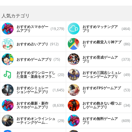
人気カテゴリ
おすすめスマホゲー
おすすめマッチングア
(19,279)
(464)
ムアプリ
プリ
おすすめ殿堂入り神アプ
おすすめ占いアプリ
(912)
(86)
リ
おすすめ育成ゲームア
おすすめゲームアプリ
(75)
(373)
プリ
おすすめダウンロードし
おすすめ三国志シミュレ
(20)
(49)
た音楽・楽曲をオフライ
ーションゲームアプリ
ンで再生するアプリ
おすすめシミュレー
おすすめTPSゲームアプ
(1,645)
(53)
ションゲームアプリ
リ
おすすめ最新・新作
おすすめ飽きない暇つぶ
(8,639)
(34)
スマホゲームアプリ
しゲームアプリ
おすすめオンラインシュ
おすすめ無料ゲームア
(29)
(609)
ーティングゲーム
プリ
（FPS・TPS）アプリ