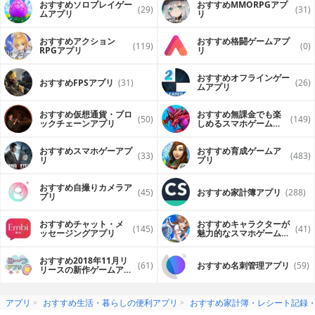
おすすめソロプレイゲー
おすすめ MMORPGアプ
(29)
(31)
ムアプリ
リ
おすすめアクション
おすすめ格闘ゲームアプ
(119)
(0)
RPGアプリ
リ
おすすめオフラインゲー
おすすめFPSアプリ
(31)
(26)
ムアプリ
おすすめ仮想通貨・ブロ
おすすめ無課金でも楽
(50)
(149)
ックチェーンアプリ
しめるスマホゲームア
プリ
おすすめスマホゲーアプ
おすすめ育成ゲームア
(33)
(483)
リ
プリ
おすすめ自撮りカメラア
(45)
おすすめ家計簿アプリ
(288)
プリ
おすすめチャット・メ
おすすめキャラクターが
(145)
(41)
ッセージングアプリ
魅力的なスマホゲームア
プリ
おすすめ2018年11月リ
(61)
おすすめ名刺管理アプリ
(59)
リースの新作ゲームアプ
リ
アプリ
おすすめ生活・暮らしの便利アプリ
おすすめ家計簿・レシート記録