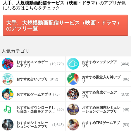
大手、大規模動画配信サービス（映画・ドラマ）
のアプリが気
になる方はこちらをチェック
大手、大規模動画配信サービス（映画・ドラマ）
のアプリ一覧
人気カテゴリ
おすすめスマホゲー
おすすめマッチングア
(19,279)
(464)
ムアプリ
プリ
おすすめ殿堂入り神アプ
おすすめ占いアプリ
(912)
(86)
リ
おすすめ育成ゲームア
おすすめゲームアプリ
(75)
(373)
プリ
おすすめダウンロードし
おすすめ三国志シミュレ
(20)
(49)
た音楽・楽曲をオフライ
ーションゲームアプリ
ンで再生するアプリ
おすすめシミュレー
おすすめTPSゲームアプ
(1,645)
(53)
ションゲームアプリ
リ