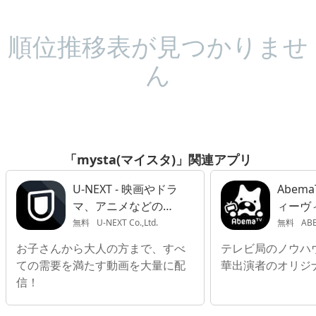
順位推移表が見つかりませ
ん
「mysta(マイスタ)」関連アプリ
U-NEXT - 映画やドラ
Abem
マ、アニメなどの動
ィーヴィ
画が見放題
無料
U-NEXT Co.,Ltd.
無料
ABE
お子さんから大人の方まで、すべ
テレビ局のノウハ
ての需要を満たす動画を大量に配
華出演者のオリジ
信！