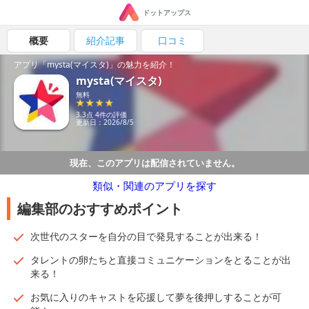
ドットアップス
概要
紹介記事
口コミ
アプリ「mysta(マイスタ)」の魅力を紹介！
mysta(マイスタ)
無料
3.3点 4件の評価
更新日：2026/8/5
現在、このアプリは配信されていません。
類似・関連のアプリを探す
編集部のおすすめポイント
次世代のスターを自分の目で発見することが出来る！
タレントの卵たちと直接コミュニケーションをとることが出
来る！
お気に入りのキャストを応援して夢を後押しすることが可