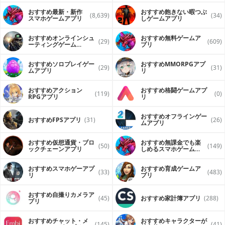
おすすめ最新・新作
おすすめ飽きない暇つぶ
(8,639)
(34)
スマホゲームアプリ
しゲームアプリ
おすすめオンラインシュ
おすすめ無料ゲームア
(29)
(609)
ーティングゲーム
プリ
（FPS・TPS）アプリ
おすすめソロプレイゲー
おすすめ MMORPGアプ
(29)
(31)
ムアプリ
リ
おすすめアクション
おすすめ格闘ゲームアプ
(119)
(0)
RPGアプリ
リ
おすすめオフラインゲー
おすすめFPSアプリ
(31)
(26)
ムアプリ
おすすめ仮想通貨・ブロ
おすすめ無課金でも楽
(50)
(149)
ックチェーンアプリ
しめるスマホゲームア
プリ
おすすめスマホゲーアプ
おすすめ育成ゲームア
(33)
(483)
リ
プリ
おすすめ自撮りカメラア
(45)
おすすめ家計簿アプリ
(288)
プリ
おすすめチャット・メ
おすすめキャラクターが
(145)
(41)