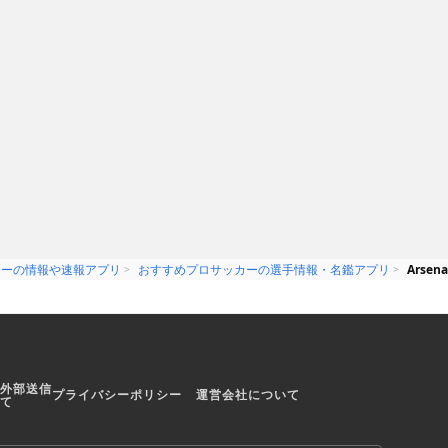
UAD Co.,Ltd.
無料
Fujitsu Limited
富なデータ！最
川崎フロンターレの選手や試合日
ッカーの情報が
程を細かくチェック出来るスマホ
アプリ
カーの情報や速報アプリ
おすすめプロサッカーの選手情報・名鑑アプリ
Arsena
外部送信
プライバシーポリシー
運営会社について
て