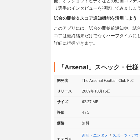
他、オフショットビデオなどの動画コンテ
り選手のインタビューを視聴してみましょ
試合の開始＆スコア通知機能を活用しよう
このアプリには、試合の開始前通知や、試
コアは最終結果だけでなくハーフタイムに
詳細に把握できます。
「Arsenal」スペック・仕様
開発者
The Arsenal Football Club PLC
リリース
2009年10月15日
サイズ
62.27 MB
評価
4 / 5
価格
無料
趣味・エンタメ
スポーツ・アウ
カテゴリ