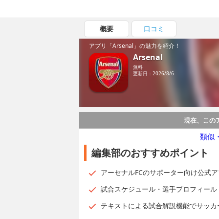
概要
口コミ
アプリ「Arsenal」の魅力を紹介！
Arsenal
無料
更新日：2026/8/6
現在、この
類似
編集部のおすすめポイント
アーセナルFCのサポーター向け公式ア
試合スケジュール・選手プロフィール
テキストによる試合解説機能でサッカ