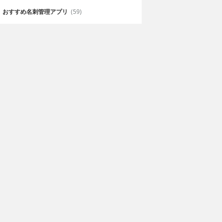
おすすめ名刺管理アプリ
(59)
州サッカー名鑑
川崎フロンターレ公
2019
式アプリ