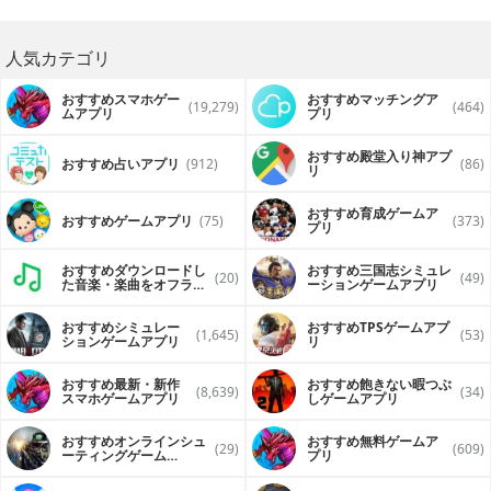
人気カテゴリ
おすすめスマホゲー
おすすめマッチングア
(19,279)
(464)
ムアプリ
プリ
おすすめ殿堂入り神アプ
おすすめ占いアプリ
(912)
(86)
リ
おすすめ育成ゲームア
おすすめゲームアプリ
(75)
(373)
プリ
おすすめダウンロードし
おすすめ三国志シミュレ
(20)
(49)
た音楽・楽曲をオフライ
ーションゲームアプリ
ンで再生するアプリ
おすすめシミュレー
おすすめTPSゲームアプ
(1,645)
(53)
ションゲームアプリ
リ
おすすめ最新・新作
おすすめ飽きない暇つぶ
(8,639)
(34)
スマホゲームアプリ
しゲームアプリ
おすすめオンラインシュ
おすすめ無料ゲームア
(29)
(609)
ーティングゲーム
プリ
（FPS・TPS）アプリ