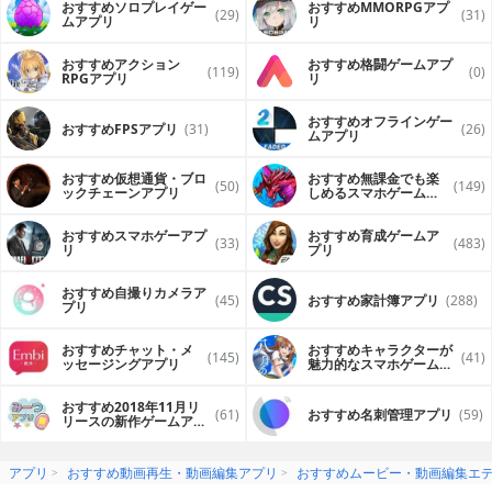
おすすめソロプレイゲー
おすすめ MMORPGアプ
(29)
(31)
ムアプリ
リ
おすすめアクション
おすすめ格闘ゲームアプ
(119)
(0)
RPGアプリ
リ
おすすめオフラインゲー
おすすめFPSアプリ
(31)
(26)
ムアプリ
おすすめ仮想通貨・ブロ
おすすめ無課金でも楽
(50)
(149)
ックチェーンアプリ
しめるスマホゲームア
プリ
おすすめスマホゲーアプ
おすすめ育成ゲームア
(33)
(483)
リ
プリ
おすすめ自撮りカメラア
(45)
おすすめ家計簿アプリ
(288)
プリ
おすすめチャット・メ
おすすめキャラクターが
(145)
(41)
ッセージングアプリ
魅力的なスマホゲームア
プリ
おすすめ2018年11月リ
(61)
おすすめ名刺管理アプリ
(59)
リースの新作ゲームアプ
リ
アプリ
おすすめ動画再生・動画編集アプリ
おすすめムービー・動画編集エ