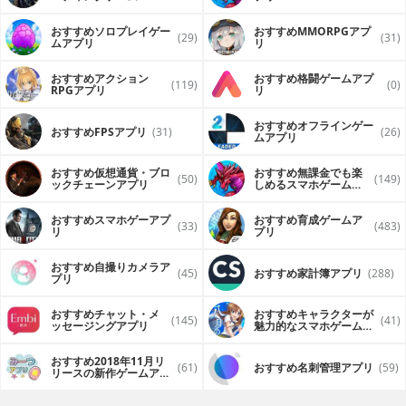
（FPS・TPS）アプリ
おすすめソロプレイゲー
おすすめ MMORPGアプ
(29)
(31)
ムアプリ
リ
おすすめアクション
おすすめ格闘ゲームアプ
(119)
(0)
RPGアプリ
リ
おすすめオフラインゲー
おすすめFPSアプリ
(31)
(26)
ムアプリ
おすすめ仮想通貨・ブロ
おすすめ無課金でも楽
(50)
(149)
ックチェーンアプリ
しめるスマホゲームア
プリ
おすすめスマホゲーアプ
おすすめ育成ゲームア
(33)
(483)
リ
プリ
おすすめ自撮りカメラア
(45)
おすすめ家計簿アプリ
(288)
プリ
おすすめチャット・メ
おすすめキャラクターが
(145)
(41)
ッセージングアプリ
魅力的なスマホゲームア
プリ
おすすめ2018年11月リ
(61)
おすすめ名刺管理アプリ
(59)
リースの新作ゲームアプ
リ