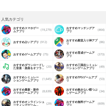
人気カテゴリ
おすすめスマホゲー
おすすめマッチングア
(19,279)
(464)
ムアプリ
プリ
おすすめ殿堂入り神アプ
おすすめ占いアプリ
(912)
(86)
リ
おすすめ育成ゲームア
おすすめゲームアプリ
(75)
(373)
プリ
おすすめダウンロードし
おすすめ三国志シミュレ
(20)
(49)
た音楽・楽曲をオフライ
ーションゲームアプリ
ンで再生するアプリ
おすすめシミュレー
おすすめTPSゲームアプ
(1,645)
(53)
ションゲームアプリ
リ
おすすめ最新・新作
おすすめ飽きない暇つぶ
(8,639)
(34)
スマホゲームアプリ
しゲームアプリ
おすすめオンラインシュ
おすすめ無料ゲームア
(29)
(609)
ーティングゲーム
プリ