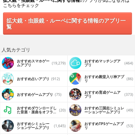
拡大鏡・虫眼鏡・ルーペに関する情報
のアプリが気になる方は
こちらをチェック
拡大鏡・虫眼鏡・ルーペに関する情報のアプリ一
覧
人気カテゴリ
おすすめスマホゲー
おすすめマッチングア
(19,279)
(464)
ムアプリ
プリ
おすすめ殿堂入り神アプ
おすすめ占いアプリ
(912)
(86)
リ
おすすめ育成ゲームア
おすすめゲームアプリ
(75)
(373)
プリ
おすすめダウンロードし
おすすめ三国志シミュレ
(20)
(49)
た音楽・楽曲をオフライ
ーションゲームアプリ
ンで再生するアプリ
おすすめシミュレー
おすすめTPSゲームアプ
(1,645)
(53)
ションゲームアプリ
リ