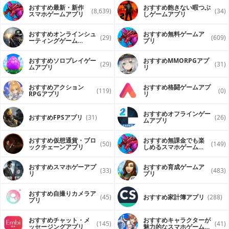
おすすめ最新・新作
おすすめ飽きない暇つぶ
(8,639)
(34)
スマホゲームアプリ
しゲームアプリ
おすすめオンラインシュ
おすすめ無料ゲームア
(29)
(609)
ーティングゲーム
プリ
（FPS・TPS）アプリ
おすすめソロプレイゲー
おすすめ MMORPGアプ
(29)
(31)
ムアプリ
リ
おすすめアクション
おすすめ格闘ゲームアプ
(119)
(0)
RPGアプリ
リ
おすすめオフラインゲー
おすすめFPSアプリ
(31)
(26)
ムアプリ
おすすめ仮想通貨・ブロ
おすすめ無課金でも楽
(50)
(149)
ックチェーンアプリ
しめるスマホゲームア
プリ
おすすめスマホゲーアプ
おすすめ育成ゲームア
(33)
(483)
リ
プリ
おすすめ自撮りカメラア
(45)
おすすめ家計簿アプリ
(288)
プリ
おすすめチャット・メ
おすすめキャラクターが
(145)
(41)
ッセージングアプリ
魅力的なスマホゲームア