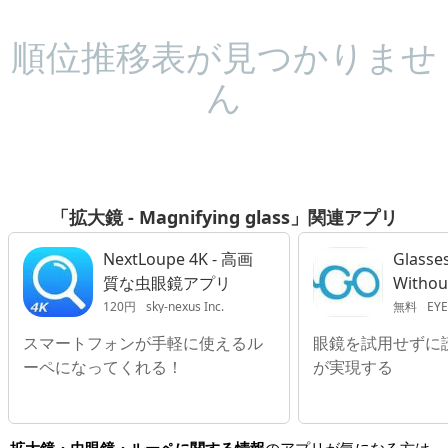
順位推移表が見つかりませ
ん
「拡大鏡 - Magnifying glass」関連アプリ
NextLoupe 4K - 高画
Glasse
質な虫眼鏡アプリ
Withou
120円
sky-nexus Inc.
無料
EYE
スマートフォンが手軽に使えるル
眼鏡を試用せずに
ーペになってくれる！
が実現する