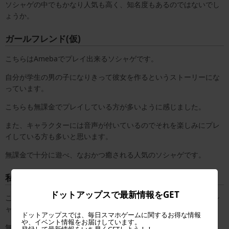
ソシャゲの中でもかなり人気も高く、知名度もあるのではないでし
ょうか。
ガールフレンド(仮)
こちらはAmebaでプレイ出来るソシャゲです。
自分が学生の男の子になりきって彼女を作るというストーリーにな
っています。
こちらも無課金でプレイしている方が多いように感じました。
また、キャラクターには音声が付いているのでそれを楽しみにプレ
イしている方も多いと思います。
無課金で十分に遊べ、なおかつ癒される人気のソシャゲです。
私立ソシャゲ高校
ドットアップスで最新情報をGET
これはゲームそのものがソシャゲというわけではないですが、ソシ
ャゲプレイヤーに嬉しいゲームになっています。
ドットアップスでは、毎日スマホゲームに関するお得な情報
や、イベント情報をお届けしています。
無課金で遊びたいという方にもオススメです。
登録して最新情報をいち早くGETしよう！！