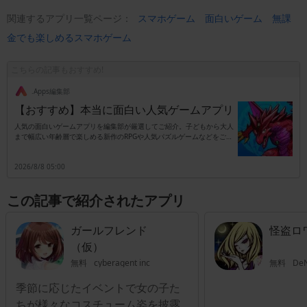
関連するアプリ一覧ページ：
スマホゲーム
面白いゲーム
無課
金でも楽しめるスマホゲーム
こちらの記事もおすすめ!
.Apps編集部
【おすすめ】本当に面白い人気ゲームアプリ
人気の面白いゲームアプリを編集部が厳選してご紹介。子どもから大人
まで幅広い年齢層で楽しめる新作のRPGや人気パズルゲームなどをご紹
介します。
2026/8/8 05:00
この記事で紹介されたアプリ
ガールフレンド
怪盗ロ
（仮）
無料
cyberagent inc
無料
DeN
季節に応じたイベントで女の子た
ちが様々なコスチューム姿を披露