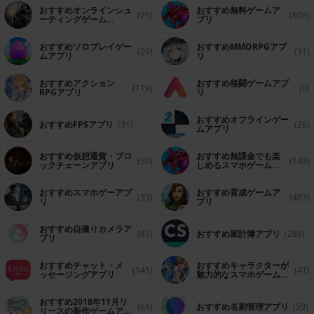
おすすめオンラインシュ
おすすめ無料ゲームア
(29)
(609)
ーティングゲーム
プリ
（FPS・TPS）アプリ
おすすめソロプレイゲー
おすすめ MMORPGアプ
(29)
(31)
ムアプリ
リ
おすすめアクション
おすすめ格闘ゲームアプ
(119)
(0)
RPGアプリ
リ
おすすめオフラインゲー
おすすめFPSアプリ
(31)
(26)
ムアプリ
おすすめ仮想通貨・ブロ
おすすめ無課金でも楽
(50)
(149)
ックチェーンアプリ
しめるスマホゲームア
プリ
おすすめスマホゲーアプ
おすすめ育成ゲームア
(33)
(483)
リ
プリ
おすすめ自撮りカメラア
(45)
おすすめ家計簿アプリ
(288)
プリ
おすすめチャット・メ
おすすめキャラクターが
(145)
(41)
ッセージングアプリ
魅力的なスマホゲームア
プリ
おすすめ2018年11月リ
(61)
おすすめ名刺管理アプリ
(59)
リースの新作ゲームアプ