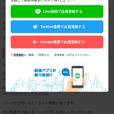
ゲーム内でポイントをためていくと、ソシャゲで使える課金用のポ
Line連携で会員登録する
イントとして使えるようになります。
無課金で遊びたいけど、やっぱりアイテムを購入してみたいという
Twitter連携で会員登録する
方にはぴったりのゲームになっています。
今までになかったスタイルのゲームなので、期待が高まりますね。
Google連携で会員登録する
ソシャゲはコミュニケーションツールにも
※
利用規約
をご確認、ご同意の上、「会員登録」を行なってください。
ソシャゲをプレイするには、SNSの登録が必須になってきます。
なので、ソシャゲを通してネット上でのコミュニケーションを取ら
ざるを得ないことも多いと思います。
現代はかなりのネット社会なので、ソシャゲは今の世の中に合った
ゲームなのかもしれませんね。
ソシャゲは他にもたくさんの種類があります。
せひ無課金で遊べるソシャゲ探しを楽しんでくださいね！