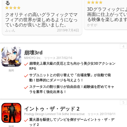
る
3Dグラフィックに
画面に仕上がって
クオリティの高いグラフィックでマ
る映像を楽しめま
フィアの世界が楽しめるようになっ
ているのが良いと思いました。
かすが
ふぃん
2019年7月4日
4
崩壊3rd
MIHOYO Inc.
リリース 2017/02/16
崩壊史上最大級の災厄と立ち向かう美少女3Dアクション
RPG
無料
サブユニットとの切り替えで「出場攻撃」が自動で発
動！効率的にダメージを与えよう！
ステータスの割り振りが自由自在！経験値を貯めてキャ
ラを素早く強化出来る！
5
イントゥ・ザ・デッド 2
Prodigy Design Limited T/A Sidhe Interactive
リリース 2017/10/11
重火器を駆使してゾンビを倒すゲームイントゥ・ザ・デ
ッド 2
無料