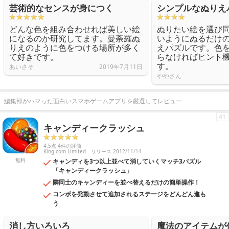
芸術的なセンスが身につく
シンプルなぬりえ
どんな色を組み合わせれば美しい絵
ぬりたい絵を選び
になるのか研究してます。曼荼羅ぬ
いようにぬるだけ
りえのように色をつける場所が多く
えパズルです。色
て好きです。
らなければヒント
す。
あいさそ
2019年7月11日
ややさん
編集部がハマった面白いスマホゲームアプリを厳選してレビュー
41
キャンディークラッシュ
4.5点 4件の評価
King.com Limited
リリース 2012/11/14
無料
キャンディを3つ以上並べて消していくマッチ3パズル
「キャンディークラッシュ」
隣同士のキャンディーを並べ替えるだけの簡単操作！
コンボを発動させて追加されるステージをどんどん進も
う
消し方いろいろ
魔法のアイテムが