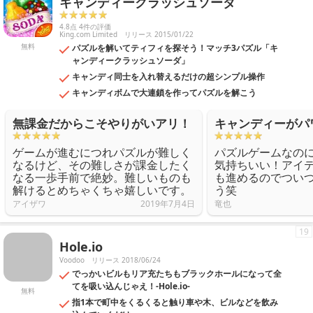
キャンディークラッシュソーダ
4.8点 4件の評価
King.com Limited
リリース 2015/01/22
無料
パズルを解いてティフィを探そう！マッチ3パズル「キ
ャンディークラッシュソーダ」
キャンディ同士を入れ替えるだけの超シンプル操作
キャンディボムで大連鎖を作ってパズルを解こう
無課金だからこそやりがいアリ！
キャンディーがパ
ゲームが進むにつれパズルが難しく
パズルゲームなの
なるけど、その難しさが課金したく
気持ちいい！アイ
なる一歩手前で絶妙。難しいものも
も進めるのでつい
解けるとめちゃくちゃ嬉しいです。
う笑
アイザワ
2019年7月4日
竜也
19
Hole.io
Voodoo
リリース 2018/06/24
でっかいビルもリア充たちもブラックホールになって全
てを吸い込んじゃえ！-Hole.io-
無料
指1本で町中をくるくると触り車や木、ビルなどを飲み