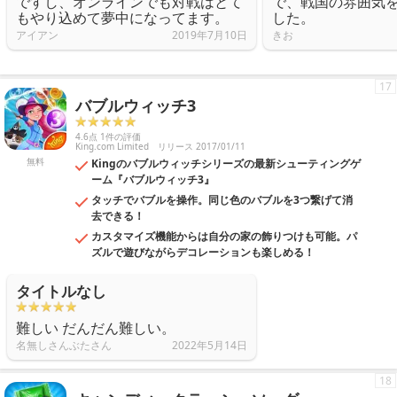
ですし、オンラインでも対戦はとて
で、戦国の雰囲気
もやり込めて夢中になってます。
した。
アイアン
2019年7月10日
きお
17
バブルウィッチ3
4.6点 1件の評価
King.com Limited
リリース 2017/01/11
無料
Kingのバブルウィッチシリーズの最新シューティングゲ
ーム『バブルウィッチ3』
タッチでバブルを操作。同じ色のバブルを3つ繋げて消
去できる！
カスタマイズ機能からは自分の家の飾りつけも可能。パ
ズルで遊びながらデコレーションも楽しめる！
タイトルなし
難しい だんだん難しい。
名無しさんぶたさん
2022年5月14日
18