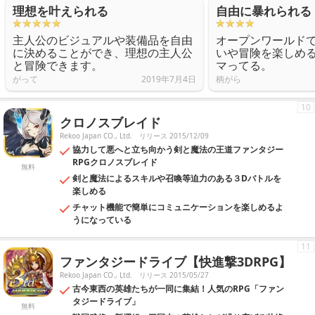
理想を叶えられる
自由に暴れられる
主人公のビジュアルや装備品を自由
オープンワールド
に決めることができ、理想の主人公
いや冒険を楽しめ
と冒険できます。
マってる。
がって
2019年7月4日
柄がら
10
クロノスブレイド
Rekoo Japan CO., Ltd.
リリース 2015/12/09
協力して悪へと立ち向かう剣と魔法の王道ファンタジー
RPGクロノスブレイド
無料
剣と魔法によるスキルや召喚等迫力のある３Dバトルを
楽しめる
チャット機能で簡単にコミュニケーションを楽しめるよ
うになっている
11
ファンタジードライブ【快進撃3DRPG】
Rekoo Japan CO., Ltd.
リリース 2015/05/27
古今東西の英雄たちが一同に集結！人気のRPG「ファン
タジードライブ」
無料