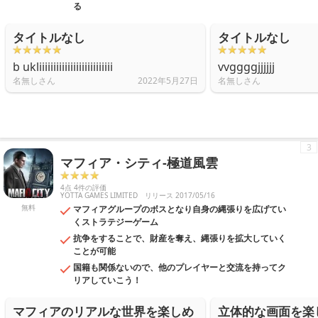
る
タイトルなし
タイトルなし
b ukliiiiiiiiiiiiiiiiiiiiiiiiii
vvggggjjjjjj
名無しさん
2022年5月27日
名無しさん
3
マフィア・シティ-極道風雲
4点 4件の評価
YOTTA GAMES LIMITED
リリース 2017/05/16
無料
マフィアグループのボスとなり自身の縄張りを広げてい
くストラテジーゲーム
抗争をすることで、財産を奪え、縄張りを拡大していく
ことが可能
国籍も関係ないので、他のプレイヤーと交流を持ってク
リアしていこう！
マフィアのリアルな世界を楽しめ
立体的な画面を楽