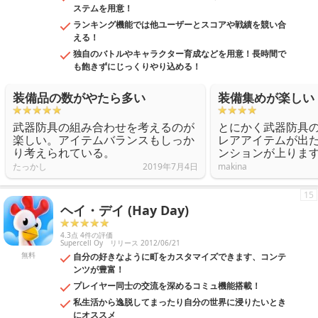
ステムを用意！
ランキング機能では他ユーザーとスコアや戦績を競い合
える！
独自のバトルやキャラクター育成などを用意！長時間で
も飽きずにじっくりやり込める！
装備品の数がやたら多い
装備集めが楽しい
武器防具の組み合わせを考えるのが
とにかく武器防具
楽しい。アイテムバランスもしっか
レアアイテムが出
り考えられている。
ンションが上りま
たっかし
2019年7月4日
makina
15
ヘイ・デイ (Hay Day)
4.3点 4件の評価
Supercell Oy
リリース 2012/06/21
無料
自分の好きなように町をカスタマイズできます、コンテ
ンツが豊富！
プレイヤー同士の交流を深めるコミュ機能搭載！
私生活から逸脱してまったり自分の世界に浸りたいとき
にオススメ