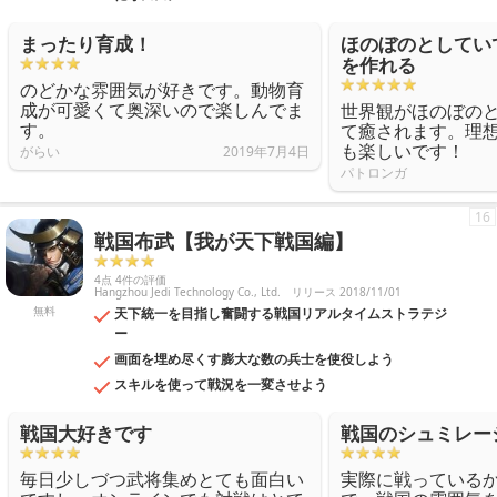
まったり育成！
ほのぼのとしてい
を作れる
のどかな雰囲気が好きです。動物育
成が可愛くて奥深いので楽しんでま
世界観がほのぼの
す。
て癒されます。理
も楽しいです！
がらい
2019年7月4日
パトロンガ
16
戦国布武【我が天下戦国編】
4点 4件の評価
Hangzhou Jedi Technology Co., Ltd.
リリース 2018/11/01
無料
天下統一を目指し奮闘する戦国リアルタイムストラテジ
ー
画面を埋め尽くす膨大な数の兵士を使役しよう
スキルを使って戦況を一変させよう
戦国大好きです
戦国のシュミレー
毎日少しづつ武将集めとても面白い
実際に戦っている