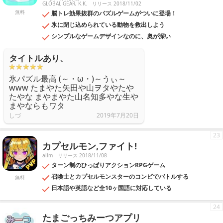
GLOBAL GEAR, K.K.
リリース 2018/11/02
無料
脳トレ効果抜群のパズルゲームがついに登場！
氷に閉じ込められている動物を救出しよう
シンプルなゲームデザインなのに、奥が深い
タイトルあり、
氷パズル最高 (～・ω・)～うぃ～
www たまやた矢田や山ヲタやたや
たやな まやまやた山名知多やな生や
まやならもワタ
しづ
2019年7月20日
23
カプセルモン,ファイト!
allm
リリース 2018/11/08
ターン制のひっぱりアクションRPGゲーム
召喚士とカプセルモンスターのコンビでバトルする
無料
日本語や英語など全10ヶ国語に対応している
24
たまごっちみーつアプリ