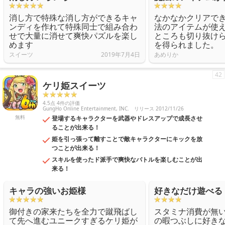
消し方で特殊な消し方ができるキャ
なかなかクリアで
ンディを作れて特殊同士で組み合わ
法のアイテムが使
せで大量に消せて爽快パズルを楽し
ところも切り抜け
めます
を得られました。
スイーツ
2019年7月4日
あめりか
42
ケリ姫スイーツ
4.5点 4件の評価
GungHo Online Entertainment, INC.
リリース 2012/11/26
無料
登場するキャラクターを武器やドレスアップで成長させ
ることが出来る！
姫を引っ張って離すことで敵キャラクターにキックを放
つことが出来る！
スキルを使ったド派手で爽快なバトルを楽しむことが出
来る！
キャラの強いお姫様
好きなだけ遊べる
御付きの家来たちを全力で蹴飛ばし
スタミナ消費が無
て先へ進むユニークすぎるケリ姫が
の暇つぶしに好き