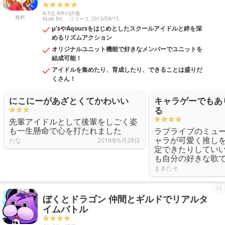
4.3点 4件の評価
無料
KLab Inc.
リリース 2013/04/15
μ'sやAqoursをはじめとしたスクールアイドルと絆を深
めるリズムアクション
オリジナルユニット機能で好きなメンバーでユニットを
結成可能！
アイドルを集めたり、育成したり、できることは盛りだ
くさん！
にこにーがあざとくてかわいい
キャラゲーでもあ
る
先輩アイドルとして後輩をしごく姿
も一生懸命で心を打たれました
ラブライブのミュ
ャラが可愛く推し
たな
2019年6月28日
定できたりしてい
も自分の好きな歌
まきたそ
34
ぼくとドラゴン 仲間とギルドでリアルタ
イムバトル