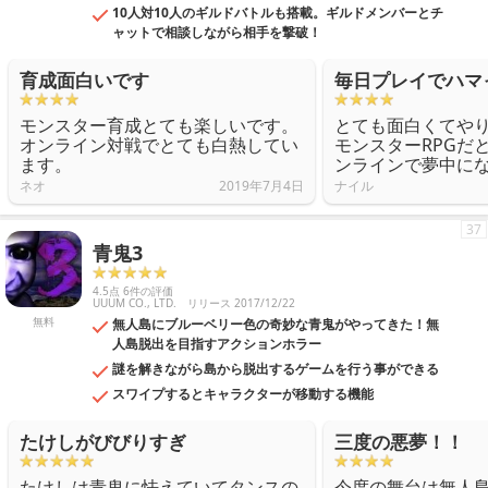
10人対10人のギルドバトルも搭載。ギルドメンバーとチ
ャットで相談しながら相手を撃破！
育成面白いです
毎日プレイでハマ
モンスター育成とても楽しいです。
とても面白くてや
オンライン対戦でとても白熱してい
モンスターRPGだ
ます。
ンラインで夢中に
ネオ
2019年7月4日
ナイル
37
青鬼3
4.5点 6件の評価
UUUM CO., LTD.
リリース 2017/12/22
無料
無人島にブルーベリー色の奇妙な青鬼がやってきた！無
人島脱出を目指すアクションホラー
謎を解きながら島から脱出するゲームを行う事ができる
スワイプするとキャラクターが移動する機能
たけしがびびりすぎ
三度の悪夢！！
たけしは青鬼に怯えていてタンスの
今度の舞台は無人