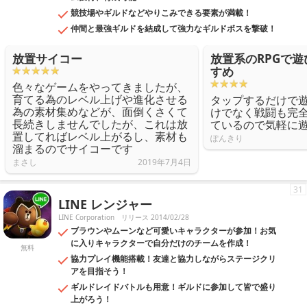
競技場やギルドなどやりこみできる要素が満載！
仲間と最強ギルドを結成して強力なギルドボスを撃破！
放置サイコー
放置系のRPGで
すめ
色々なゲームをやってきましたが、
育てる為のレベル上げや進化させる
タップするだけで
為の素材集めなどが、面倒くさくて
けでなく戦闘も完
長続きしませんでしたが、これは放
ているので気軽に
置してればレベル上がるし、素材も
ぽんきり
溜まるのでサイコーです
まさし
2019年7月4日
31
LINE レンジャー
LINE Corporation
リリース 2014/02/28
ブラウンやムーンなど可愛いキャラクターが参加！お気
に入りキャラクターで自分だけのチームを作成！
無料
協力プレイ機能搭載！友達と協力しながらステージクリ
アを目指そう！
ギルドレイドバトルも用意！ギルドに参加して皆で盛り
上がろう！