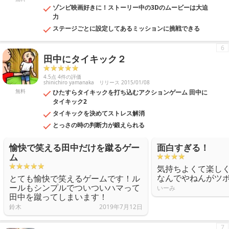
ゾンビ映画好きに！ストーリー中の3Dのムービーは大迫
力
ステージごとに設定してあるミッションに挑戦できる
6
田中にタイキック２
4.5点 4件の評価
shinichiro yamanaka
リリース 2015/01/08
無料
ひたすらタイキックを打ち込むアクションゲーム 田中に
タイキック2
タイキックを決めてストレス解消
とっさの時の判断力が鍛えられる
愉快で笑える田中だけを蹴るゲー
面白すぎる！
ム
気持ちよくて楽し
なんでやねんがツ
とても愉快で笑えるゲームです！ル
ールもシンプルでついついハマって
いーみ
田中を蹴ってしまいます！
鈴木
2019年7月12日
7