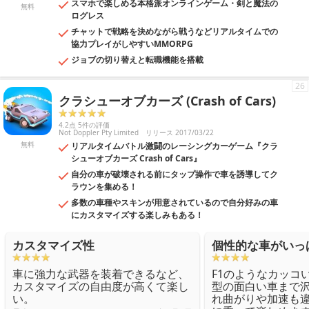
スマホで楽しめる本格派オンラインゲーム・剣と魔法の
無料
ログレス
チャットで戦略を決めながら戦うなどリアルタイムでの
協力プレイがしやすいMMORPG
ジョブの切り替えと転職機能を搭載
26
クラシューオブカーズ (Crash of Cars)
4.2点 5件の評価
Not Doppler Pty Limited
リリース 2017/03/22
無料
リアルタイムバトル激闘のレーシングカーゲーム『クラ
シューオブカーズ Crash of Cars』
自分の車が破壊される前にタップ操作で車を誘導してク
ラウンを集める！
多数の車種やスキンが用意されているので自分好みの車
にカスタマイズする楽しみもある！
カスタマイズ性
個性的な車がいっ
車に強力な武器を装着できるなど、
F1のようなカッコ
カスタマイズの自由度が高くて楽し
型の面白い車まで
い。
れ曲がりや加速も