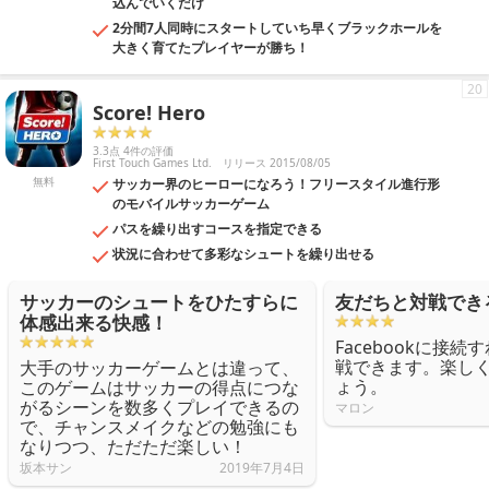
込んでいくだけ
2分間7人同時にスタートしていち早くブラックホールを
大きく育てたプレイヤーが勝ち！
20
Score! Hero
3.3点 4件の評価
First Touch Games Ltd.
リリース 2015/08/05
無料
サッカー界のヒーローになろう！フリースタイル進行形
のモバイルサッカーゲーム
パスを繰り出すコースを指定できる
状況に合わせて多彩なシュートを繰り出せる
サッカーのシュートをひたすらに
友だちと対戦でき
体感出来る快感！
Facebookに接
戦できます。楽し
大手のサッカーゲームとは違って、
ょう。
このゲームはサッカーの得点につな
がるシーンを数多くプレイできるの
マロン
で、チャンスメイクなどの勉強にも
なりつつ、ただただ楽しい！
坂本サン
2019年7月4日