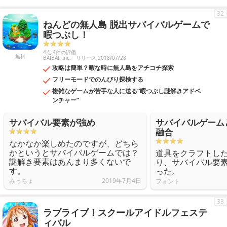
32
ねんどの無人島 脱出サバイバルゲームで
暇つぶし！
4点 4件の評価
無料
BAIBAI, Inc.
リリース 2018/07/28
攻略は簡単？暇な時に無人島をアチコチ探索
フリーモードでのんびり探検する
複雑なゲームが苦手な人に送る“暇つぶし謎解きアドベ
ンチャー”
サバイバル要素が強め
サバイバルゲーム
融合
なかなか楽しめたのですが、どちら
かというとサバイバルゲームでは？
道具をクラフトし
謎解き要素はあんまり多くないで
り、サバイバル要
す。
った。
みっちょ
2019年7月4日
フォント
33
ラブライブ！スクールアイドルフェステ
ィバル