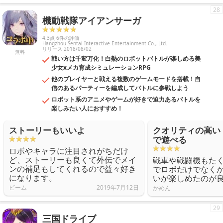
28
機動戦隊アイアンサーガ
4.3点 6件の評価
Hangzhou Sentai Interactive Entertainment Co., Ltd.
リリース 2018/08/02
無料
戦い方は千変万化！白熱のロボットバトルが楽しめる美
少女xメカ育成シミュレーションRPG
他のプレイヤーと戦える複数のゲームモードを搭載！自
信のあるパーティーを編成してバトルに参戦しよう
ロボット系のアニメやゲームが好きで迫力あるバトルを
楽しみたい人におすすめ！
ストーリーもいいよ
クオリティの高い
で遊べる
ロボやキャラに注目されがちだけ
ど、ストーリーも良くて外伝でメイ
戦車や戦闘機もた
ンの補足もしてくれるので益々好き
でロボだけでなく
になります。
いが楽しめたのが
ビーム
2019年7月12日
かめん
29
三国ドライブ