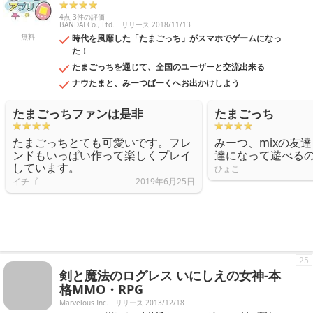
4点 3件の評価
BANDAI Co., Ltd.
リリース 2018/11/13
無料
時代を風靡した「たまごっち」がスマホでゲームになっ
た！
たまごっちを通じて、全国のユーザーと交流出来る
ナウたまと、みーつぱーくへお出かけしよう
たまごっちファンは是非
たまごっち
たまごっちとても可愛いです。フレ
みーつ、mixの友
ンドもいっぱい作って楽しくプレイ
達になって遊べる
しています。
ひょこ
イチゴ
2019年6月25日
25
剣と魔法のログレス いにしえの女神-本
格MMO・RPG
Marvelous Inc.
リリース 2013/12/18