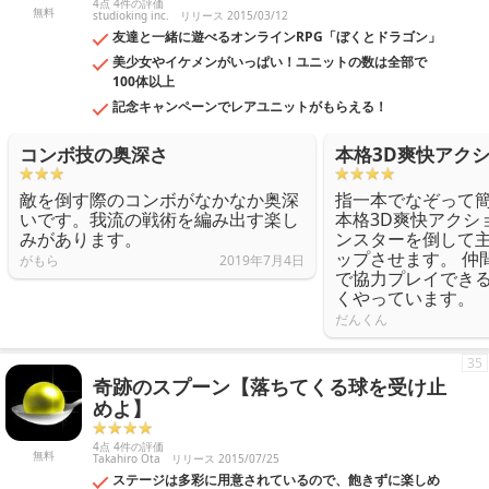
4点 4件の評価
無料
studioking inc.
リリース 2015/03/12
友達と一緒に遊べるオンラインRPG「ぼくとドラゴン」
美少女やイケメンがいっぱい！ユニットの数は全部で
100体以上
記念キャンペーンでレアユニットがもらえる！
コンボ技の奥深さ
本格3D爽快アク
敵を倒す際のコンボがなかなか奥深
指一本でなぞって
いです。我流の戦術を編み出す楽し
本格3D爽快アクシ
みがあります。
ンスターを倒して
ップさせます。 仲
がもら
2019年7月4日
で協力プレイでき
くやっています。
だんくん
35
奇跡のスプーン【落ちてくる球を受け止
めよ】
4点 4件の評価
無料
Takahiro Ota
リリース 2015/07/25
ステージは多彩に用意されているので、飽きずに楽しめ