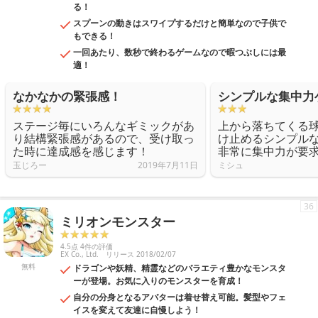
る！
スプーンの動きはスワイプするだけと簡単なので子供で
もできる！
一回あたり、数秒で終わるゲームなので暇つぶしには最
適！
なかなかの緊張感！
シンプルな集中力
ステージ毎にいろんなギミックがあ
上から落ちてくる
り結構緊張感があるので、受け取っ
け止めるシンプル
た時に達成感を感じます！
非常に集中力が要
玉じろー
2019年7月11日
ミシュ
36
ミリオンモンスター
4.5点 4件の評価
EX Co., Ltd.
リリース 2018/02/07
無料
ドラゴンや妖精、精霊などのバラエティ豊かなモンスタ
ーが登場。お気に入りのモンスターを育成！
自分の分身となるアバターは着せ替え可能。髪型やフェ
イスを変えて友達に自慢しよう！