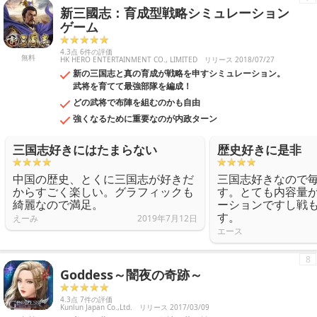
新三國志：育成型戦略シミュレーション
ゲーム
4.3点 6件の評価
無料
HK HERO ENTERTAINMENT CO., LIMITED
リリース 2018/07/27
新の三国志と真の育成が戦略を申すシミュレーション。
武将を育てて最強部隊を編成！
どの武将で布陣を組むのかも自由
強くなるために重要なのが内政ターン
三国志好きにはたまらない
歴史好きに是非
中国の歴史、とくに三国志が好きだ
三国志好きなので
からすごく楽しい。グラフィックも
す。とても内容量
綺麗なので満足。
ーションですし戦
す。
えーみ
2019年7月12日
エース
8
Goddess～闇夜の奇跡～
4.3点 7件の評価
Kunlun Japan Co.,Ltd.
リリース 2017/03/09