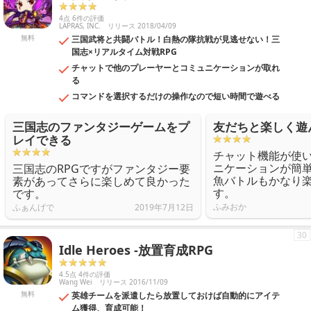
4点 6件の評価
LAPRAS, INC.
リリース 2018/04/09
無料
三国武将と共闘バトル！白熱の隊抗戦が見逃せない！三
国志×リアルタイム対戦RPG
チャットで他のプレーヤーとコミュニケーションが取れ
る
コマンドを選択するだけの操作なので短い時間で遊べる
三国志のファンタジーゲームをプ
友だちと楽しく遊
レイできる
チャット機能が使
ニケーションが簡
三国志のRPGですがファンタジー要
魚バトルもかなり
素があってさらに楽しめて良かった
す。
です。
ふみおか
ふぁんげで
2019年7月12日
30
Idle Heroes -放置育成RPG
4.5点 4件の評価
Wang Wei
リリース 2016/11/09
無料
英雄チームを派遣したら放置しておけば自動的にアイテ
ム獲得、育成可能！