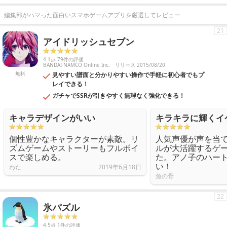
編集部がハマった面白いスマホゲームアプリを厳選してレビュー
21
アイドリッシュセブン
4.1点 79件の評価
BANDAI NAMCO Online Inc.
リリース 2015/08/20
無料
見やすい譜面と分かりやすい操作で手軽に初心者でもプ
レイできる！
ガチャでSSRが引きやすく無理なく強化できる！
キャラデザインがいい
キラキラに輝くイ
個性豊かなキャラクターが素敵。リ
人気声優が声を当
ズムゲームやストーリーもフルボイ
ルが大活躍するゲ
スで楽しめる。
た。アノ子のハー
い！
わた
2019年6月18日
魚の骨
22
氷パズル
4.5点 1件の評価