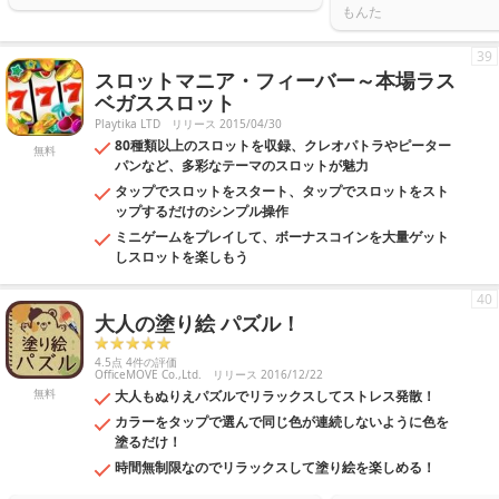
もんた
39
スロットマニア・フィーバー～本場ラス
ベガススロット
Playtika LTD
リリース 2015/04/30
80種類以上のスロットを収録、クレオパトラやピーター
無料
パンなど、多彩なテーマのスロットが魅力
タップでスロットをスタート、タップでスロットをスト
ップするだけのシンプル操作
ミニゲームをプレイして、ボーナスコインを大量ゲット
しスロットを楽しもう
40
大人の塗り絵 パズル！
4.5点 4件の評価
OfficeMOVE Co.,Ltd.
リリース 2016/12/22
無料
大人もぬりえパズルでリラックスしてストレス発散！
カラーをタップで選んで同じ色が連続しないように色を
塗るだけ！
時間無制限なのでリラックスして塗り絵を楽しめる！