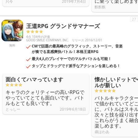
に乗って楽しめま
只今
2019年7月4日
麩麩麩
27
王道RPG グランドサマナーズ
4点 104件の評価
GOOD SMILE COMPANY, INC.
リリース 2016/12/01
無料
CMで話題の最高峰のグラフィック、ストーリー、音楽
が奏でる直感爽快バトル！本格王道RPG
最大4人のプレイヤーでのマルチバトルも可能！
タップとドラッグでド派手なアクションを楽しめる！
面白くてハマっています
懐かしいドットで
ルが新しい
キャラのクォリティーの高いRPGで
やっていてとても面白いです。バト
バトルキャラクタ
ルもとても良いです。
で描かれていてど
に、バトルはスキ
とっしー
2019年6月18日
次々と技を繰り出
これらがうまく融
楽しめます。
歳はわあ