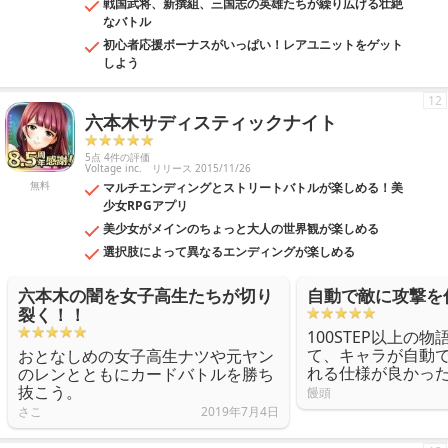
戦国武将、新撰組、三国志の英雄たちが繰り広げる壮絶
なバトル
初心者応援ボーナスがいっぱい！レアユニットをゲット
しよう
12
六本木サディスティックナイト
5点 4件の評価
Voltage inc.
リリース 2015/11/26
無料
マルチエンディングとストリートバトルが楽しめる！美
少女RPGアプリ
美少女がメインのちょっと大人の世界観が楽しめる
選択肢によって異なるエンディングが楽しめる
六本木の闇を女子高生たちが切り
自動で敵に攻撃を
裂く！！
100STEP以上の
て、キャラが自動
おとなしめの女子高生ナツや元ヤン
れる仕様が良かっ
のレンとともにカードバトルを勝ち
抜こう。
饅頭
さこ
2019年7月4日