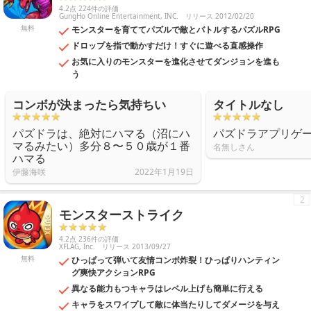
4.2点 224件の評価
GungHo Online Entertainment, INC.
リリース 2012/02/20
無料
モンスターを育ててパズルで敵とバトルするパズルRPG
ドロップを指で動かすだけ！すぐに遊べる直感操作
お気に入りのモンスターを進化させてダンジョンを進も
う
コンボが決まったら気持ちい
タイトルなし
パズドラは、絶対にハマる（沼にハ
パズドラアプリゲ
マるみたい）多分８〜５０歳が１番
名無しさん
ハマる
伊藤海咲
2022年1月19日
2
モンスターストライク
4.2点 236件の評価
XFLAG, Inc.
リリース 2013/09/27
無料
ひっぱって弾いて友情コンボ炸裂！ひっぱりハンティン
グ爽快アクションRPG
異なる能力もつキャラはレベル上げも簡単に行える
キャラをスワイプして敵に体当たりしてダメージを与え