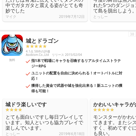
中でガタガタと震える姿がとても奇
れた5つのダンジョ
妙でした
て島を脱出しよう
マイク
2019年7月12日
とっしー
38
城とドラゴン
4.1点 58件の評価
Asobism.Co.,Ltd
リリース 2015/02/04
無料
指1本で戦場にキャラを召喚するリアルタイムストラテ
ジーRPG
ユニットの配置を自由に決められる！オートバトルに対
応！
獲得した資金で武器や城を強化出来る！新ユニットの獲
得も可能！
城ドラ楽しいです
かわいいキャラが
とても面白いですし毎日プレイして
モンスターがかわ
います。知人といつも協力プレイで
てきます。またシ
楽しんでいます。
すく、初めてすぐ
も良い。
とっしー
2019年6月18日