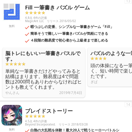
13
Fill 一筆書き パズル ゲーム
4.8点 4件の評価
MagicAnt LLC
リリース 2016/05/02
無料
暇つぶしの定番、シンプルな一筆書きゲーム「Fill」
簡単そうで難しい一筆書きパズルが気軽にできる
４段階の難易度で初心者から上級者まで楽しめる
脳トレにもいい一筆書きパスルで
パズルのような一
す。
頭の体操になる一
く、短い時間で楽
単純な一筆書きだけどやってみると
たです。
結構はまります。難易度は4で問題
数は2000問もありわからなければヒ
ぎば
ントも教えてくれます。
やんさん
2019年7月4日
14
ブレイドストーリー
4.5点 4件の評価
Beyond Incorporated.
リリース 2018/03/28
無料
白熱の大乱戦を体験！最大20人で戦うヒーローバトルシ