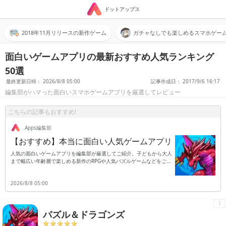
ドットアップス
2018年11月リリースの新作ゲーム
ガチャなしでも楽しめるスマホゲー
面白いゲームアプリの最新おすすめ人気ランキング
50選
最終更新日時： 2026/8/8 05:00
記事作成日： 2017/9/6 16:17
編集部がハマった面白いスマホゲームアプリを厳選してレビュー
こちらの記事もおすすめ!
.Apps編集部
【おすすめ】本当に面白い人気ゲームアプリ
人気の面白いゲームアプリを編集部が厳選してご紹介。子どもから大人
まで幅広い年齢層で楽しめる新作のRPGや人気パズルゲームなどをご紹
介します。
2026/8/8 05:00
1
パズル＆ドラゴンズ