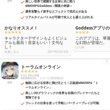
無料
美しい世界で展開する女神と共に戦う
MMORPGGoddess～闇夜の奇跡～
通常攻撃もド派手なエフェクトで見応えがある
リアルタイムバトルが可能で友人とも盛り上がれる
かなりオススメ！
Goddessアプリ
キャラクターデザインもよくビジュ
このアプリは、華
アルも最高！音楽もいい！文句な
な幻獣が登場だ。
し！
ひろ神
名無しさん
2017年5月16日
9
トーラムオンライン
4.5点 4件の評価
ASOBIMO,Inc.
リリース 2015/05/21
無料
無限に広がる世界に飛び立とう！正統派MMORPG「ト
ーラムオンライン」
美しい3Dグラフィックの世界を全国のプレイヤーたちと
冒険できる
フレンドの分身を使って手軽にパーティープレイが可能