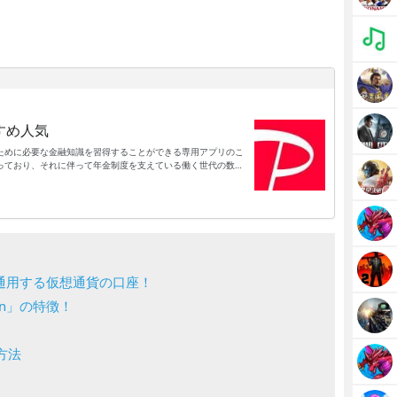
すめ人気
ために必要な金融知識を習得することができる専用アプリのこ
っており、それに伴って年金制度を支えている働く世代の数も
国の年金制度だけに頼ることができず、自分自身で準備しなか
ファイナンス・資産運用・仮想通貨に関する知識を習得するこ
となっています。現在は仮想通貨をはじめとした新しい資産運
困難です。そんなときにファイナンシャル・資産運用・仮想通
ることができます。
et：世界で通用する仮想通貨の口座！
in」の特徴！
ン方法