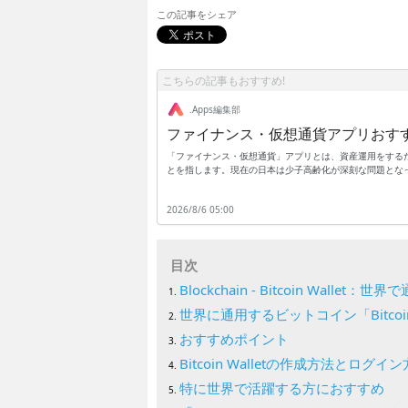
この記事をシェア
こちらの記事もおすすめ!
.Apps編集部
ファイナンス・仮想通貨アプリおす
「ファイナンス・仮想通貨」アプリとは、資産運用をする
とを指します。現在の日本は少子高齢化が深刻な問題とな
段々と減少してきています。したがって老後の生活資金を
ればならない時代に突入しているのです。このことからも
2026/8/6 05:00
とは、これからの時代を生きる人にとって欠かせないもの
用も増えてきており、それらすべてを自力で習得するのは
貨アプリをひとつ持っているだけで、最新の金融知識を知
目次
Blockchain - Bitcoin Wall
世界に通用するビットコイン「Bitco
おすすめポイント
Bitcoin Walletの作成方法とログイ
特に世界で活躍する方におすすめ