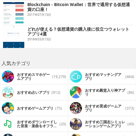
Blockchain - Bitcoin Wallet：世界で通用する仮想通
貨の口座！
2017年07月13日
どれが使える？仮想通貨の購入後に役立つウォレット
アプリ4選
2018年03月13日
人気カテゴリ
おすすめスマホゲー
おすすめマッチングア
(19,279)
(464)
ムアプリ
プリ
おすすめ殿堂入り神アプ
おすすめ占いアプリ
(912)
(86)
リ
おすすめ育成ゲームア
おすすめゲームアプリ
(75)
(373)
プリ
おすすめダウンロードし
おすすめ三国志シミュレ
(20)
(49)
た音楽・楽曲をオフライ
ーションゲームアプリ
ンで再生するアプリ