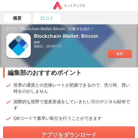
ドットアップス
概要
口コミ
アプリ「Blockchain Wallet: Bitcoin」の魅力を紹介！
Blockchain Wallet: Bitcoin
無料
更新日：2019/1/11
無料
編集部のおすすめポイント
世界の通貨との交換レートが把握できるので、売り時、買い
時をのがしません
国際的な視野で資産形成をしていきたい方のデジタル財布で
す
QRコードで素早い取引を行うことができます
アプリをダウンロード