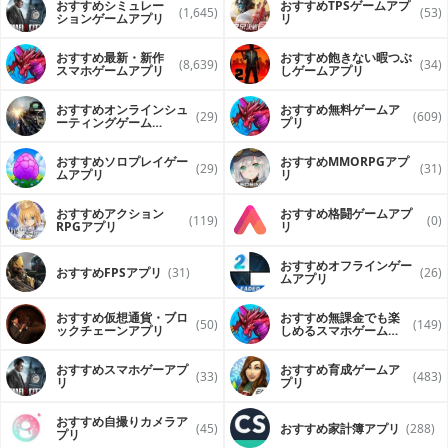
おすすめシミュレー
おすすめTPSゲームアプ
(1,645)
(53)
ションゲームアプリ
リ
おすすめ最新・新作
おすすめ飽きない暇つぶ
(8,639)
(34)
スマホゲームアプリ
しゲームアプリ
おすすめオンラインシュ
おすすめ無料ゲームア
(29)
(609)
ーティングゲーム
プリ
（FPS・TPS）アプリ
おすすめソロプレイゲー
おすすめ MMORPGアプ
(29)
(31)
ムアプリ
リ
おすすめアクション
おすすめ格闘ゲームアプ
(119)
(0)
RPGアプリ
リ
おすすめオフラインゲー
おすすめFPSアプリ
(31)
(26)
ムアプリ
おすすめ仮想通貨・ブロ
おすすめ無課金でも楽
(50)
(149)
ックチェーンアプリ
しめるスマホゲームア
プリ
おすすめスマホゲーアプ
おすすめ育成ゲームア
(33)
(483)
リ
プリ
おすすめ自撮りカメラア
(45)
おすすめ家計簿アプリ
(288)
プリ