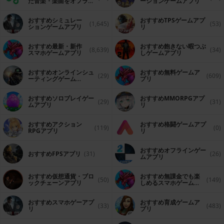
た音楽・楽曲をオフライ
ーションゲームアプリ
ンで再生するアプリ
おすすめシミュレー
おすすめTPSゲームアプ
(1,645)
(53)
ションゲームアプリ
リ
おすすめ最新・新作
おすすめ飽きない暇つぶ
(8,639)
(34)
スマホゲームアプリ
しゲームアプリ
おすすめオンラインシュ
おすすめ無料ゲームア
(29)
(609)
ーティングゲーム
プリ
（FPS・TPS）アプリ
おすすめソロプレイゲー
おすすめ MMORPGアプ
(29)
(31)
ムアプリ
リ
おすすめアクション
おすすめ格闘ゲームアプ
(119)
(0)
RPGアプリ
リ
おすすめオフラインゲー
おすすめFPSアプリ
(31)
(26)
ムアプリ
おすすめ仮想通貨・ブロ
おすすめ無課金でも楽
(50)
(149)
ックチェーンアプリ
しめるスマホゲームア
プリ
おすすめスマホゲーアプ
おすすめ育成ゲームア
(33)
(483)
リ
プリ