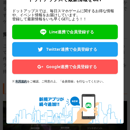
遊びたいときでも楽しく遊べるということです。1回のバトルにかか
る時間は3分程度と短いので隙間時間に遊びたいという人にも最適で
ドットアップスでは、毎日スマホゲームに関するお得な情報
や、イベント情報をお届けしています。
す。ちょっと考えながら駆け引きしないといけないので、頭を使う
登録して最新情報をいち早くGETしよう！！
ゲームを楽しみたい人にもピッタリなアプリです。
Line連携で会員登録する
簡単操作で遊びたい人
このアプリは、キャラクターを選ぶだけでオート機能が攻撃を進め
Twitter連携で会員登録する
ていくので、簡単な操作でゲームを楽しむことができます。一見操
作が難しそうなイメージのバトルゲームですが、プレーヤーはキャ
ラクターをタップするだけの操作でOK！バトルゲームに苦手意識を
Google連携で会員登録する
持っている人にこそ、おすすめです。
※
利用規約
をご確認、ご同意の上、「会員登録」を行なってください。
ウィムジカル ウォーの基本的な進め方