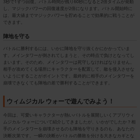
3秒で1ずつ回復。バトル時間が残り60秒になると2倍タイムが発動
し、マジックパワーの回復速度が2倍になります。バトル開始時に
は、最大値までマジックパワーを貯めることで効果的に戦うことが
できます。
陣地を守る
バトルに勝利するには、いかに陣地を守り抜くかにかかっていま
す。メインタワーが倒されてしまうと、その時点で負けとなってし
まいます。そのため、メインタワーは死守しなければなりません。
相手が攻めてくる場所にキャラクターを配置して、敵を侵入させな
いようにすることがポイントです。最終的に相手のメインタワーを
崩壊できなくても陣地の差で勝利することができます。
ウィムジカル ウォーで遊んでみよう！
今回は、可愛いキャラクターが熱いバトルを展開しいくアプリウィ
ムジカル ウォーについて紹介してきましたが、いかがでしたか？相
手のメインタワーを崩壊させるのも陣地を守りきるのも、あなたの
決断次第です。一瞬の決断がバトルの勝敗を分ける大きなカギとな