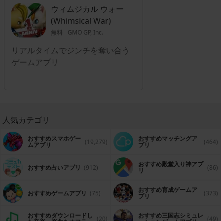
ウィムジカル ウォー
(Whimsical War)
無料
GMO GP, Inc.
リアルタイムでジンチを奪い合う
ゲームアプリ
人気カテゴリ
おすすめスマホゲー
おすすめマッチングア
(19,279)
(464)
ムアプリ
プリ
おすすめ殿堂入り神アプ
おすすめ占いアプリ
(912)
(86)
リ
おすすめ育成ゲームア
おすすめゲームアプリ
(75)
(373)
プリ
おすすめダウンロードし
おすすめ三国志シミュレ
(20)
(49)