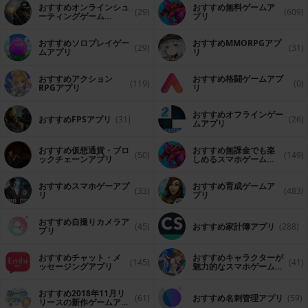
おすすめオンラインシュ
おすすめ無料ゲームア
(29)
(609)
ーティングゲーム
プリ
（FPS・TPS）アプリ
おすすめソロプレイゲー
おすすめ MMORPGアプ
(29)
(31)
ムアプリ
リ
おすすめアクション
おすすめ格闘ゲームアプ
(119)
(0)
RPGアプリ
リ
おすすめオフラインゲー
おすすめFPSアプリ
(31)
(26)
ムアプリ
おすすめ仮想通貨・ブロ
おすすめ無課金でも楽
(50)
(149)
ックチェーンアプリ
しめるスマホゲームア
プリ
おすすめスマホゲーアプ
おすすめ育成ゲームア
(33)
(483)
リ
プリ
おすすめ自撮りカメラア
(45)
おすすめ家計簿アプリ
(288)
プリ
おすすめチャット・メ
おすすめキャラクターが
(145)
(41)
ッセージングアプリ
魅力的なスマホゲームア
プリ
おすすめ2018年11月リ
(61)
おすすめ名刺管理アプリ
(59)
リースの新作ゲームアプ