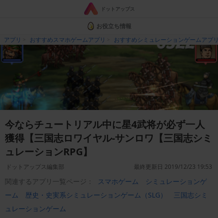
ドットアップス
お役立ち情報
アプリ
おすすめスマホゲームアプリ
おすすめシミュレーションゲームアプ
今ならチュートリアル中に星4武将が必ず一人
獲得【三国志ロワイヤル-サンロワ【三国志シミ
ュレーションRPG】
ドットアップス編集部
最終更新日 2019/12/23 19:53
関連するアプリ一覧ページ：
スマホゲーム
シミュレーションゲ
ーム
歴史・史実系シミュレーションゲーム（SLG）
三国志シミ
ュレーションゲーム