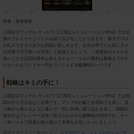
画像：著者撮影
三国志ロワイヤル-サンロワ【三国志シミュレーションRPG】では全
国のプレイヤーとバトルを繰り広げることができます。最大で15人
が乱入できる大迫力な戦闘が楽しめます。自分が育てたお気に入り
の武将で天下統一を目指して頑張りましょう。一発逆転のスキルを
使いこなせば逆転勝利も狙えるかも？バトルの勝利は最後まで分か
らないのもプレイヤー同士でバトルする醍醐味の一つです。
戦略はキミの手に！
三国志ロワイヤル-サンロワ【三国志シミュレーションRPG】では戦
闘のやり方はあなた次第です。マップ内の敵と全部戦うも良し。逆
に敵から避けるように進んで一気に本陣に乗り込むも良し。戦闘の
進め方はプレイヤー次第で変えられるのも醍醐味のRPGです。ター
ン制バトルで戦場を駆け抜けて本陣を占領しちゃいましょう。
関連するアプリ一覧ページ：
スマホゲーム
シミュレーションゲ