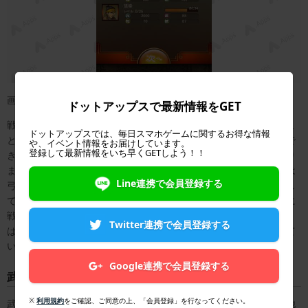
画像：著者撮影
ドットアップスで最新情報をGET
戦闘で有利に進めるポイントは、武将それぞれのレベルを上げるこ
ドットアップスでは、毎日スマホゲームに関するお得な情報
とがまず先手です。レベルは戦闘に勝利することで上げることがで
や、イベント情報をお届けしています。
登録して最新情報をいち早くGETしよう！！
きます。それから武将には「槍」や「弓」などの戦闘タイプがあり
ます。武将のタイプによって有利・不利があります。槍タイプには
Line連携で会員登録する
弓タイプが有利なので、武将を選択するときは戦闘タイプで判断し
て選んでみましょう。武将の戦闘タイプは、武将のアイコンの下に
戦闘タイプの表記があるのでここを見て判断しましょう。戦闘時
Twitter連携で会員登録する
は、配置されている列ごとに戦闘をするので、その列に配置されて
いる武将に有利な武将を選択することが大切です。
Google連携で会員登録する
武将の訓練
※
利用規約
をご確認、ご同意の上、「会員登録」を行なってください。
武将の訓練では武将のレベルを効率よく上げることができます。他