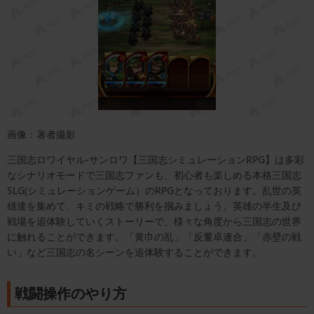
画像：著者撮影
三国志ロワイヤル-サンロワ【三国志シミュレーションRPG】は多彩
なシナリオモードで三国志ファンも、初心者も楽しめる本格三国志
SLG(シミュレーションゲーム）のRPGとなっております。乱世の英
雄達を集めて、キミの戦略で勝利を掴みましょう。英雄の半生及び
戦場を追体験していくストーリーで、様々な角度から三国志の世界
に触れることができます。「黄巾の乱」「反董卓連合」「赤壁の戦
い」など三国志の名シーンを追体験することができます。
戦闘操作のやり方