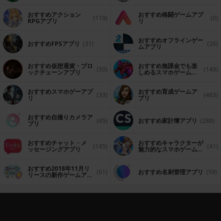
おすすめアクション
おすすめ格闘ゲームアプ
(119)
(0)
RPGアプリ
リ
おすすめオフラインゲー
おすすめFPSアプリ
(31)
(26)
ムアプリ
おすすめ仮想通貨・ブロ
おすすめ無課金でも楽
(50)
(149)
ックチェーンアプリ
しめるスマホゲームア
プリ
おすすめスマホゲーアプ
おすすめ育成ゲームア
(33)
(483)
リ
プリ
おすすめ自撮りカメラア
(45)
おすすめ家計簿アプリ
(288)
プリ
おすすめチャット・メ
おすすめキャラクターが
(145)
(41)
ッセージングアプリ
魅力的なスマホゲームア
プリ
おすすめ2018年11月リ
(61)
おすすめ名刺管理アプリ
(59)
リースの新作ゲームアプ
リ