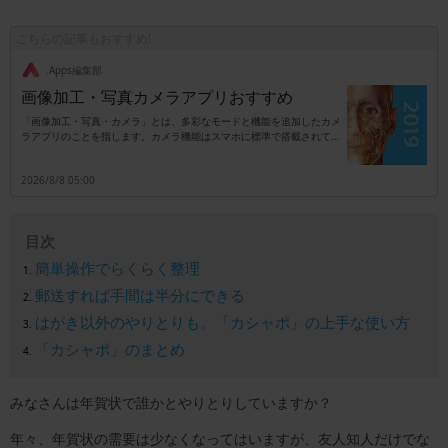
こちらの記事もおすすめ!
.Apps編集部
画像加工・写真カメラアプリおすすめ
「画像加工・写真・カメラ」とは、多彩なモードと機能を追加したカメ
ラアプリのことを指します。カメラ機能はスマホに標準で搭載されてい
ますが、別アプリのタイプはカメラ以外に加工専用としても活用可能で
す。機能は撮影時に自動でエフェクトを追加するタイプ、もしくは撮影
2026/8/8 05:00
後に加工を行うタイプなどがあり、これらのタイプがセットになってい
るアプリも珍しくはありません。また、エフェクトは後付けがほとんど
ですので、失敗を気にせず満足いくまで写真加工が楽しめます。例えば
肌を白くしたり可愛いカラーで全体を覆ったりも可能で、SNSを利用し
目次
ている人のサポートアイテムとしても便利です。本来の画素数をアップ
させるものではありませんが、ノーマル写真にプロ仕様の効果が追加で
簡単操作でらくらく整理
きるカテゴリとなります。
郵送すれば手間は半分にできる
はがき以外のやりとりも。「カシャポ」の上手な使い方
「カシャポ」のまとめ
みなさんは年賀状で誰かとやりとりしていますか？
年々、年賀状の需要は少なくなってはいますが、友人知人だけでな