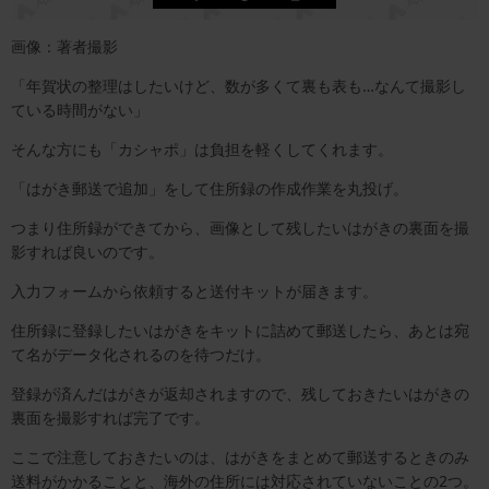
画像：著者撮影
「年賀状の整理はしたいけど、数が多くて裏も表も…なんて撮影し
ている時間がない」
そんな方にも「カシャポ」は負担を軽くしてくれます。
「はがき郵送で追加」をして住所録の作成作業を丸投げ。
つまり住所録ができてから、画像として残したいはがきの裏面を撮
影すれば良いのです。
入力フォームから依頼すると送付キットが届きます。
住所録に登録したいはがきをキットに詰めて郵送したら、あとは宛
て名がデータ化されるのを待つだけ。
登録が済んだはがきが返却されますので、残しておきたいはがきの
裏面を撮影すれば完了です。
ここで注意しておきたいのは、はがきをまとめて郵送するときのみ
送料がかかることと、海外の住所には対応されていないことの2つ。