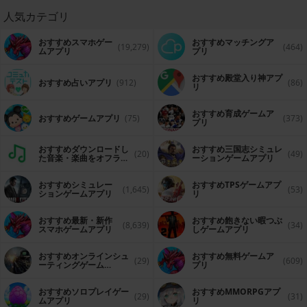
人気カテゴリ
おすすめスマホゲー
おすすめマッチングア
(19,279)
(464)
ムアプリ
プリ
おすすめ殿堂入り神アプ
おすすめ占いアプリ
(912)
(86)
リ
おすすめ育成ゲームア
おすすめゲームアプリ
(75)
(373)
プリ
おすすめダウンロードし
おすすめ三国志シミュレ
(20)
(49)
た音楽・楽曲をオフライ
ーションゲームアプリ
ンで再生するアプリ
おすすめシミュレー
おすすめTPSゲームアプ
(1,645)
(53)
ションゲームアプリ
リ
おすすめ最新・新作
おすすめ飽きない暇つぶ
(8,639)
(34)
スマホゲームアプリ
しゲームアプリ
おすすめオンラインシュ
おすすめ無料ゲームア
(29)
(609)
ーティングゲーム
プリ
（FPS・TPS）アプリ
おすすめソロプレイゲー
おすすめ MMORPGアプ
(29)
(31)
ムアプリ
リ