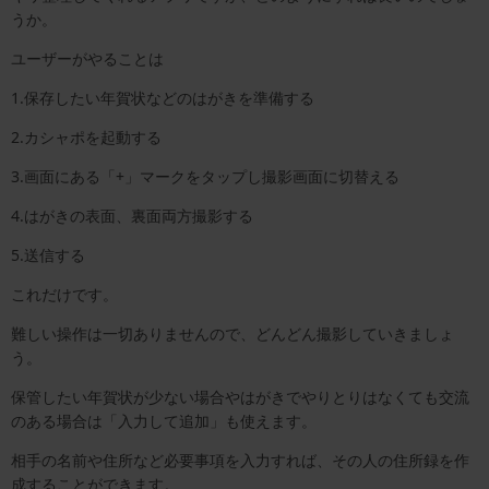
うか。
ユーザーがやることは
1.保存したい年賀状などのはがきを準備する
2.カシャポを起動する
3.画面にある「+」マークをタップし撮影画面に切替える
4.はがきの表面、裏面両方撮影する
5.送信する
これだけです。
難しい操作は一切ありませんので、どんどん撮影していきましょ
う。
保管したい年賀状が少ない場合やはがきでやりとりはなくても交流
のある場合は「入力して追加」も使えます。
相手の名前や住所など必要事項を入力すれば、その人の住所録を作
成することができます。