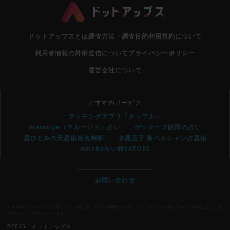
ドットアップスとは
調査方法・調査目的
利用規約について
利用者情報の外部送信について
プライバシーポリシー
運営会社について
おすすめサービス
マッチングアプリ「タップル」
marouge（マルージュ）占い
ゲッターズ飯田の占い
星ひとみの天星術姓名判断
水晶玉子 新ペルシャン占星術
Ameba占い館SATORI
お問い合わせ
AndroidはGoogle Inc.の商標です。掲載記事・写真の無断転載を禁じます。すべての内容は日本の著作権法並びに国
際条約により保護されています。
©2015 - ドットアップス