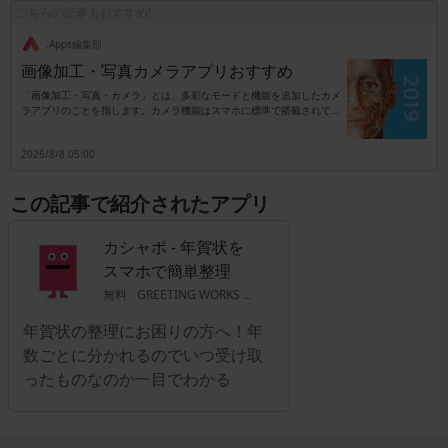
こちらの記事もおすすめ!
.Apps編集部
画像加工・写真カメラアプリおすすめ
「画像加工・写真・カメラ」とは、多彩なモードと機能を追加したカメ
ラアプリのことを指します。カメラ機能はスマホに標準で搭載されてい
ますが、別アプリのタイプはカメラ以外に加工専用としても活用可能で
す。機能は撮影時に自動でエフェクトを追加するタイプ、もしくは撮影
2026/8/8 05:00
後に加工を行うタイプなどがあり、これらのタイプがセットになってい
るアプリも珍しくはありません。また、エフェクトは後付けがほとんど
ですので、失敗を気にせず満足いくまで写真加工が楽しめます。例えば
この記事で紹介されたアプリ
肌を白くしたり可愛いカラーで全体を覆ったりも可能で、SNSを利用し
ている人のサポートアイテムとしても便利です。本来の画素数をアップ
させるものではありませんが、ノーマル写真にプロ仕様の効果が追加で
カシャポ - 年賀状を
きるカテゴリとなります。
スマホで簡単整理
無料
GREETING WORKS Co.,L
年賀状の整理にお困りの方へ！年
数ごとに分かれるのでいつ受け取
ったものなのか一目でわかる