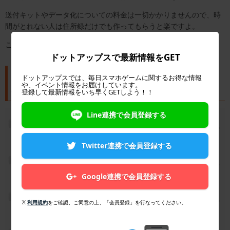
送付キットやデータ化についての料金は一切かかりませんので、時
間がとれない人は住所録だけでも作ってもらうと楽ですよ。
こういうサービスは忙しい人にはありがたいですね。
ドットアップスで最新情報をGET
はがき以外のやりとりも。「カシャポ」の上
ドットアップスでは、毎日スマホゲームに関するお得な情報
や、イベント情報をお届けしています。
手な使い方
登録して最新情報をいち早くGETしよう！！
Line連携で会員登録する
Twitter連携で会員登録する
Google連携で会員登録する
※
利用規約
をご確認、ご同意の上、「会員登録」を行なってください。