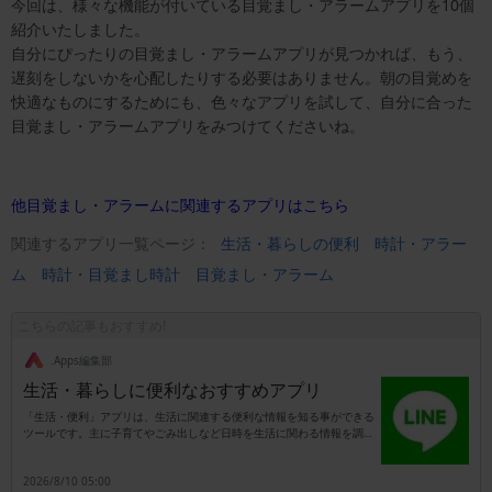
今回は、様々な機能が付いている目覚まし・アラームアプリを10個
紹介いたしました。
自分にぴったりの目覚まし・アラームアプリが見つかれば、もう、
遅刻をしないかを心配したりする必要はありません。朝の目覚めを
快適なものにするためにも、色々なアプリを試して、自分に合った
目覚まし・アラームアプリをみつけてくださいね。
他目覚まし・アラームに関連するアプリはこちら
関連するアプリ一覧ページ：
生活・暮らしの便利
時計・アラー
ム
時計・目覚まし時計
目覚まし・アラーム
こちらの記事もおすすめ!
.Apps編集部
生活・暮らしに便利なおすすめアプリ
「生活・便利」アプリは、生活に関連する便利な情報を知る事ができる
ツールです。主に子育てやごみ出しなど日時を生活に関わる情報を調べ
られると共に、市民活動や行政窓口での手続きを支援してくれる機能が
備わっています。例えば福祉に関わる行政手続きなどを行いたい事もあ
2026/8/10 05:00
りますが、窓口での証明書の発行などが求められる事も多いです。それ