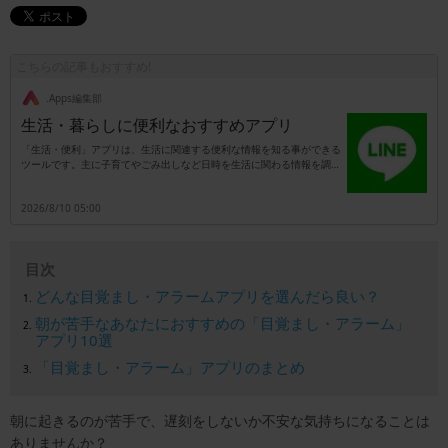
こちらの記事もおすすめ!
.Apps編集部
生活・暮らしに便利なおすすめアプリ
「生活・便利」アプリは、生活に関連する便利な情報を知る事ができる
ツールです。主に子育てやごみ出しなど日時を生活に関わる情報を調べ
られると共に、市民活動や行政窓口での手続きを支援してくれる機能が
備わっています。例えば福祉に関わる行政手続きなどを行いたい事もあ
2026/8/10 05:00
りますが、窓口での証明書の発行などが求められる事も多いです。それ
でアプリで無料の登録を行っておくと、生活に関わる様々な窓口手続き
を、Webで行える状態になります。手続き内容によっては、わざわざ役
所の窓口まで行かなくても、アプリだけで実行できる事もあります。で
目次
すから日常生活に関わる手続きを、できるだけ便利にしたい時などは、
アプリをダウンロードしておくと良いでしょう。
どんな目覚まし・アラームアプリを選んだら良い？
朝が苦手なあなたにおすすめの「目覚まし・アラーム」
アプリ10選
「目覚まし・アラーム」アプリのまとめ
朝に起きるのが苦手で、遅刻をしないか不安な気持ちになることは
ありませんか？