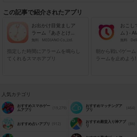
でアプリで無料の登録を行っておくと、生活に関わる様々な窓口手続き
を、Webで行える状態になります。手続き内容によっては、わざわざ役
この記事で紹介されたアプリ
所の窓口まで行かなくても、アプリだけで実行できる事もあります。で
すから日常生活に関わる手続きを、できるだけ便利にしたい時などは、
アプリをダウンロードしておくと良いでしょう。
お出かけ目覚ましア
おこして
ラーム『あさとけ
ム ) - A
い』
無料
MEDIANO Co.,Ltd.
無料
Deli
指定した時間にアラームを鳴らし
朝から戦い!ゲー
てくれるスマホアプリ
ラームを止めよう!
人気カテゴリ
おすすめスマホゲー
おすすめマッチングア
(19,279)
(464)
ムアプリ
プリ
おすすめ殿堂入り神アプ
おすすめ占いアプリ
(912)
(86)
リ