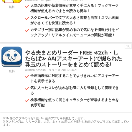
人気の記事や新着情報が素早く手に入る！ブックマーク
無料
機能が使えるのでまとめ読みも簡単！
スクロールバーで文字の大きさ調整も自在！スマホ画面
が小さくても快適に読める！
カテゴリー別に記事が読めるので気になる情報だけをピ
ックアップ！リアルタイムでニュースの閲覧が可能！
16
やる夫まとめリーダー FREE ≪2ch・し
たらば≫ AA(アスキーアート)で綴られた
珠玉のストーリーをまとめて読める!
Akihiro Kosako
リリース 2012/04/21
無料
全画面表示に対応することでよりきれいにアスキーアー
トを表示できる
気に入ったスレがあればお気に入り登録をして管理でき
る
検索機能を使って同じキャラクターが登場するまとめを
表示可能
※16 件のアプリのうち1 位~16 位のアプリを掲載しています。
※ランキングは、リリース日、人気、おすすめ度などを集計し独自のアルゴリズムで決定してい
ます。