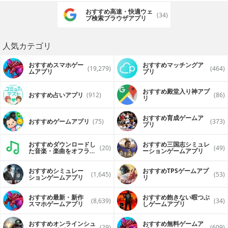
おすすめ高速・快適ウェ
(34)
ブ検索ブラウザアプリ
人気カテゴリ
おすすめスマホゲー
おすすめマッチングア
(19,279)
(464)
ムアプリ
プリ
おすすめ殿堂入り神アプ
おすすめ占いアプリ
(912)
(86)
リ
おすすめ育成ゲームア
おすすめゲームアプリ
(75)
(373)
プリ
おすすめダウンロードし
おすすめ三国志シミュレ
(20)
(49)
た音楽・楽曲をオフライ
ーションゲームアプリ
ンで再生するアプリ
おすすめシミュレー
おすすめTPSゲームアプ
(1,645)
(53)
ションゲームアプリ
リ
おすすめ最新・新作
おすすめ飽きない暇つぶ
(8,639)
(34)
スマホゲームアプリ
しゲームアプリ
おすすめオンラインシュ
おすすめ無料ゲームア
(29)
(609)