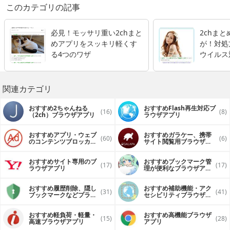
このカテゴリの記事
必見！モッサリ重い2chまと
2chま
めアプリをスッキリ軽くす
が！対処
る4つのワザ
ウイルス
関連カテゴリ
おすすめ2ちゃんねる
おすすめFlash再生対応ブ
(16)
(8)
（2ch）ブラウザアプリ
ラウザアプリ
おすすめアプリ・ウェブ
おすすめガラケー、携帯
(60)
(6)
のコンテンツブロッカー
サイト閲覧用ブラウザア
（広告ブロック）アプリ
プリ
おすすめサイト専用のブ
おすすめブックマーク管
(17)
(17)
ラウザアプリ
理が便利なブラウザアプ
リ
おすすめ履歴削除、隠し
おすすめ補助機能・アク
(31)
(41)
ブックマークなどプライ
セシビリティブラウザア
バシー、セキュリティ特
プリ
化したブラウザアプリ
おすすめ軽負荷・軽量・
おすすめ高機能ブラウザ
(15)
(28)
高速ブラウザアプリ
アプリ