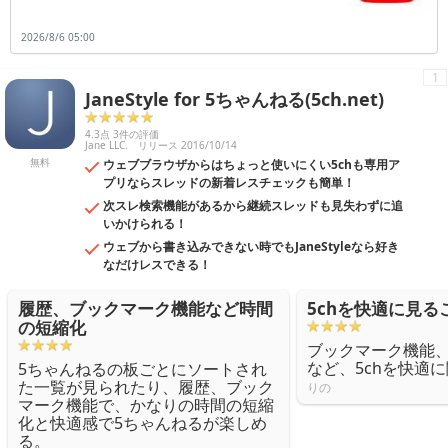
乗り換え案内です。出発地と到着地、時刻を入れると出発前に乗り換え
の際にはどの乗り場から何番のホームに行けば良いかなど、乗り換えの
2026/8/6 05:00
方法を具体的に知ることができます。さらに、語学の勉強や海外旅行に
役立つのが翻訳アプリです。日本語を入力すると翻訳したい国の言葉に
翻訳をしてくれます。また、反対に英語のように外国語から日本語へ翻
1
訳することも可能です。旅行など知らない場所へ行くと、交通手段がス
JaneStyle for 5ちゃんねる(5ch.net)
ムーズだと安心して旅行を続けることができます。趣味でお出かけが多
い人にもおすすめです。
4.3点 3件の評価
Jane LLC.
リリース 2016/10/14
無料
ウェブブラウザからはちょっと使いにくい5chも専用ア
プリならスレッドの新着レスチェックも簡単！
次スレ検索機能があるから継続スレッドも見失わずに追
いかけられる！
ウェブから書き込みできない時でもJaneStyleなら好き
なだけレスできる！
履歴、ブックマーク機能など時間
5chを快適に見る
の短縮化
ブックマーク機能、
など、5chを快適
5ちゃんねるの板ごとにソートされ
た一覧が見られたり、履歴、ブック
りの
マーク機能で、かなりの時間の短縮
化と快適感で5ちゃんねるが楽しめ
る。