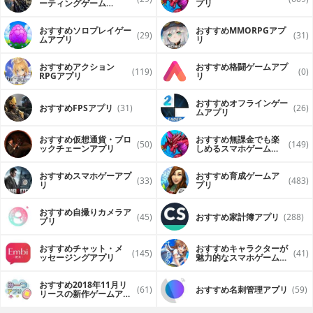
ーティングゲーム
プリ
（FPS・TPS）アプリ
おすすめソロプレイゲー
おすすめ MMORPGアプ
(29)
(31)
ムアプリ
リ
おすすめアクション
おすすめ格闘ゲームアプ
(119)
(0)
RPGアプリ
リ
おすすめオフラインゲー
おすすめFPSアプリ
(31)
(26)
ムアプリ
おすすめ仮想通貨・ブロ
おすすめ無課金でも楽
(50)
(149)
ックチェーンアプリ
しめるスマホゲームア
プリ
おすすめスマホゲーアプ
おすすめ育成ゲームア
(33)
(483)
リ
プリ
おすすめ自撮りカメラア
(45)
おすすめ家計簿アプリ
(288)
プリ
おすすめチャット・メ
おすすめキャラクターが
(145)
(41)
ッセージングアプリ
魅力的なスマホゲームア
プリ
おすすめ2018年11月リ
(61)
おすすめ名刺管理アプリ
(59)
リースの新作ゲームアプ
リ