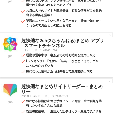
気になる記事をクリップ保存出来る！利用者の欲しい情
無料
報だけを集められるまとめアプリ！
お気に入りのサイトを簡単登録！必要な情報だけを集約
出来る機能を搭載！
話題のニュースをいち早く入手出来る！通知で知らせて
くれるので見落としの防止も可能！
6
超快適な2ch(2ちゃんねる)まとめ アプリ
: スマートチャンネル
ITI Inc.
リリース 2014/01/14
通勤や通学中や、喫茶店での待ち時間を活用出来る
無料
｢ランキング｣、｢鬼女｣、｢経済｣、などというカテゴリー
ごとに分かれている
気になった情報があれば共有して意見交換出来る!
7
超快適なまとめサイトリーダー - まとめ
りー
POCKET PAIR.INC
リリース 2016/03/17
気になる話題は友達と手軽にシェア可能。皆で話題を共
無料
有したい学生さんにも最適！
既読機能搭載。一度読んだ記事はカラー変更で読了済み