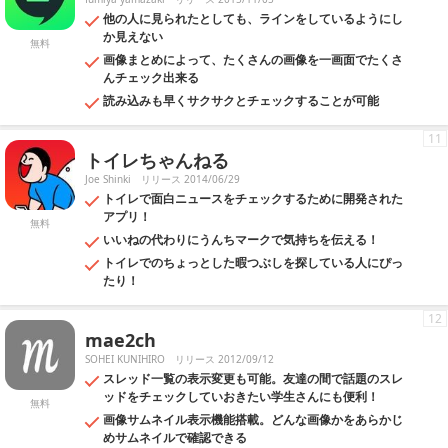
他の人に見られたとしても、ラインをしているようにし
か見えない
無料
画像まとめによって、たくさんの画像を一画面でたくさ
んチェック出来る
読み込みも早くサクサクとチェックすることが可能
11
トイレちゃんねる
Joe Shinki
リリース 2014/06/29
トイレで面白ニュースをチェックするために開発された
アプリ！
無料
いいねの代わりにうんちマークで気持ちを伝える！
トイレでのちょっとした暇つぶしを探している人にぴっ
たり！
12
mae2ch
SOHEI KUNIHIRO
リリース 2012/09/12
スレッド一覧の表示変更も可能。友達の間で話題のスレ
ッドをチェックしていおきたい学生さんにも便利！
無料
画像サムネイル表示機能搭載。どんな画像かをあらかじ
めサムネイルで確認できる