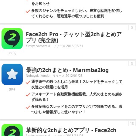
をお知らせ
多数のジャンルをチェックしたい。豊富な話題を配信し
てくれるから、通勤通学の暇つぶしにも便利！
8
Face2ch Pro - チャット型2chまとめア
プリ (完全版)
fumiya yamazaki
リリース 2016/05/31
360円
9
最強の2chまとめ - Marimba2log
Nobuyuki Kondo
リリース 2012/01/28
通学途中の暇つぶしにも最適！スレッドをチェックして
友達との話題にも活用
無料
アスキーアート自動変換機能搭載。人気のまとめも崩さ
ず読める！
多種多様なスレッドをこのアプリだけで閲覧できる。暇
つぶしや情報探しに使いやすい！
10
革新的な2chまとめアプリ - Face2ch
fumiya yamazaki
リリース 2015/11/05