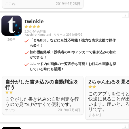
ここね
2019年6月28日
2
twinkle
3.3点 4件の評価
Kazuhiro Hamatani
リリース 2011/09/09
360円
「まちBBS」などにも対応可能！強力な表示支援で操作
も楽々！
抽出機能搭載！投稿者のIDやアンカーで書き込みの抽出
ができる！
スレッド内の画像の一覧表示も可能！お好みの画像を探
している時にも活躍！
自分がした書き込みの自動判定を
2ちゃんねるを見
行う
このアプリを使うと
快適に見ることが
自分がした書き込みの自動判定を行
います。痒いとこ
うので見つけやすくて便利です。
リです。
ナッツ
2019年7月4日
まるやま
3