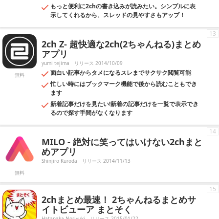
もっと便利に2chの書き込みが読みたい。シンプルに表
示してくれるから、スレッドの見やすさもアップ！
13
2ch Z- 超快適な2ch(2ちゃんねる)まとめ
アプリ
yumi tejima
リリース 2014/10/09
面白い記事からタメになるスレまでサクサク閲覧可能
無料
忙しい時にはブックマーク機能で後から読むこともでき
ます
新着記事だけを見たい!新着の記事だけを一覧で表示でき
るので探す手間がなくなります
14
MILO - 絶対に笑ってはいけない2chまと
めアプリ
Shinjiro Kuroda
リリース 2014/11/13
無料
15
2chまとめ最速！ 2ちゃんねるまとめサ
イトビューア まとそく
Hatanaka Noriyuki
リリース 2015/01/22