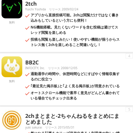
2tch
Yuichi Yoshida
リリース 2009/02/24
アプリから直接投稿可能。2chは閲覧だけではなく書き
込みもしているという方にも便利！
無料
NG機能搭載。見たくないワードを含む投稿は避けてス
レッド閲覧を楽しめる
投稿も閲覧も楽しみたい！使いやすい機能が揃うからス
トレス無く2chを楽しめること間違いなし！
4
BB2C
INFOCITY, Inc.
リリース 2008/12/05
通勤通学の時間や、休憩時間などにすばやく情報収集す
るのに役立つ
無料
｢最近見た掲示板｣と｢よく見る掲示板｣が用意されている
オートスクロール機能で素早く意見がどんどん書かれて
いる場合でもチェック出来る
5
2chまとまと-2ちゃんねるをまとめにま
とめました
yuki sakurai
リリース 2015/05/31