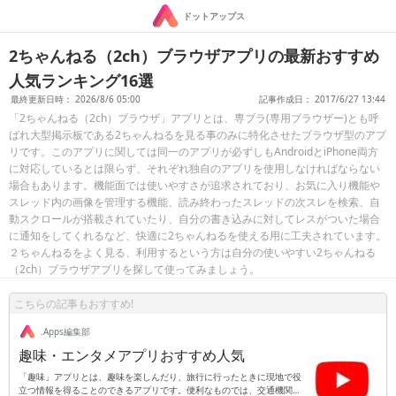
ドットアップス
2ちゃんねる（2ch）ブラウザアプリの最新おすすめ
人気ランキング16選
最終更新日時： 2026/8/6 05:00
記事作成日： 2017/6/27 13:44
「2ちゃんねる（2ch）ブラウザ」アプリとは、専ブラ(専用ブラウザー)とも呼
ばれ大型掲示板である2ちゃんねるを見る事のみに特化させたブラウザ型のアプ
リです。このアプリに関しては同一のアプリが必ずしもAndroidとiPhone両方
に対応しているとは限らず、それぞれ独自のアプリを使用しなければならない
場合もあります。機能面では使いやすさが追求されており、お気に入り機能や
スレッド内の画像を管理する機能、読み終わったスレッドの次スレを検索、自
動スクロールが搭載されていたり、自分の書き込みに対してレスがついた場合
に通知をしてくれるなど、快適に2ちゃんねるを使える用に工夫されています。
２ちゃんねるをよく見る、利用するという方は自分の使いやすい2ちゃんねる
（2ch）ブラウザアプリを探して使ってみましょう。
こちらの記事もおすすめ!
.Apps編集部
趣味・エンタメアプリおすすめ人気
「趣味」アプリとは、趣味を楽しんだり、旅行に行ったときに現地で役
立つ情報を得ることのできるアプリです。便利なものでは、交通機関の