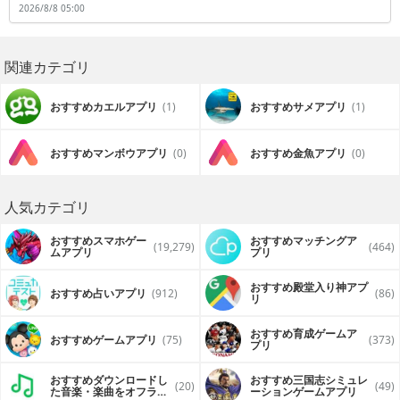
2026/8/8 05:00
方法を具体的に知ることができます。さらに、語学の勉強や海外旅行に
役立つのが翻訳アプリです。日本語を入力すると翻訳したい国の言葉に
翻訳をしてくれます。また、反対に英語のように外国語から日本語へ翻
訳することも可能です。旅行など知らない場所へ行くと、交通手段がス
ムーズだと安心して旅行を続けることができます。趣味でお出かけが多
関連カテゴリ
い人にもおすすめです。
おすすめカエルアプリ
(1)
おすすめサメアプリ
(1)
おすすめマンボウアプリ
(0)
おすすめ金魚アプリ
(0)
人気カテゴリ
おすすめスマホゲー
おすすめマッチングア
(19,279)
(464)
ムアプリ
プリ
おすすめ殿堂入り神アプ
おすすめ占いアプリ
(912)
(86)
リ
おすすめ育成ゲームア
おすすめゲームアプリ
(75)
(373)
プリ
おすすめダウンロードし
おすすめ三国志シミュレ
(20)
(49)
た音楽・楽曲をオフライ
ーションゲームアプリ