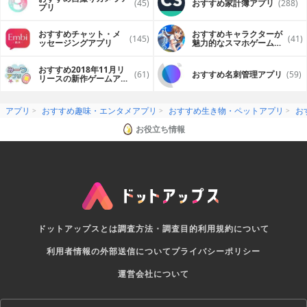
(45)
おすすめ家計簿アプリ
(288)
プリ
おすすめチャット・メ
おすすめキャラクターが
(145)
(41)
ッセージングアプリ
魅力的なスマホゲームア
プリ
おすすめ2018年11月リ
(61)
おすすめ名刺管理アプリ
(59)
リースの新作ゲームアプ
リ
アプリ
おすすめ趣味・エンタメアプリ
おすすめ生き物・ペットアプリ
お
お役立ち情報
ドットアップスとは
調査方法・調査目的
利用規約について
利用者情報の外部送信について
プライバシーポリシー
運営会社について