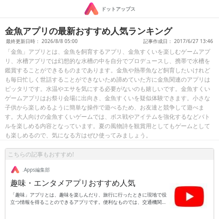
ドットアップス
金魚アプリの最新おすすめ人気ランキング
最終更新日時： 2026/8/8 05:00
記事作成日： 2017/6/27 13:46
「金魚」アプリとは、金魚を飼育するアプリ、金魚すくいを楽しむゲームアプ
リ、水槽アプリでは幻想的な水槽の中を自分でプロデュースし、携帯で水槽を
鑑賞することができるものまであります。金魚や熱帯魚など飼育したいけれど
も毎日忙しく世話することができないため諦めていた方に金魚関連のアプリは
ピッタリです。水温やエサを気にする必要がないのも嬉しいです。金魚すくい
ゲームアプリはお祭り会場に出向き、金魚すくいを疑似体験できます。小さな
子供から楽しめるように簡単な操作で遊べるため、お友達と競争して遊べま
す。大人向けの金魚すくいゲームでは、ボス戦やアイテムを強化するなどバト
ルを楽しめる内容となっています。夏の風物詩を観賞用としてもゲームとして
も楽しめるので、気になる方はぜひ使ってみましょう。
こちらの記事もおすすめ!
.Apps編集部
趣味・エンタメアプリおすすめ人気
「趣味」アプリとは、趣味を楽しんだり、旅行に行ったときに現地で役
立つ情報を得ることのできるアプリです。便利なものでは、交通機関の
乗り換え案内です。出発地と到着地、時刻を入れると出発前に乗り換え
の際にはどの乗り場から何番のホームに行けば良いかなど、乗り換えの