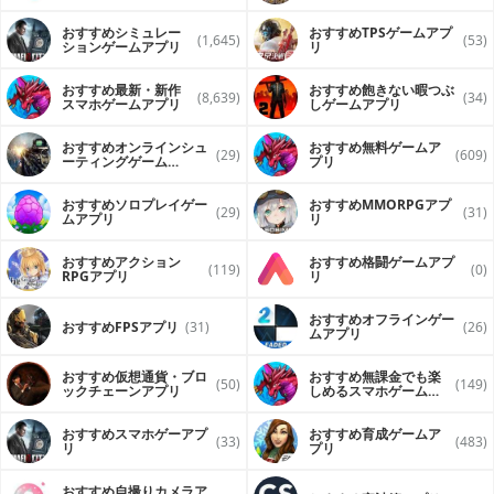
ンで再生するアプリ
おすすめシミュレー
おすすめTPSゲームアプ
(1,645)
(53)
ションゲームアプリ
リ
おすすめ最新・新作
おすすめ飽きない暇つぶ
(8,639)
(34)
スマホゲームアプリ
しゲームアプリ
おすすめオンラインシュ
おすすめ無料ゲームア
(29)
(609)
ーティングゲーム
プリ
（FPS・TPS）アプリ
おすすめソロプレイゲー
おすすめ MMORPGアプ
(29)
(31)
ムアプリ
リ
おすすめアクション
おすすめ格闘ゲームアプ
(119)
(0)
RPGアプリ
リ
おすすめオフラインゲー
おすすめFPSアプリ
(31)
(26)
ムアプリ
おすすめ仮想通貨・ブロ
おすすめ無課金でも楽
(50)
(149)
ックチェーンアプリ
しめるスマホゲームア
プリ
おすすめスマホゲーアプ
おすすめ育成ゲームア
(33)
(483)
リ
プリ
おすすめ自撮りカメラア