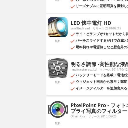
リーズナブルに証明写真を撮影し
LED 懐中電灯 HD
smalltech sarl
リリース 2010/08/15
ライトとランプが1セットだから
バーをスライドするだけで点滅と
無料
燃料切れや電源無しなど想定外の
明るさ調節 -高性能な液
newforestar co.,ltd
リリース 2011/10/12
バッテリーモードを搭載！電池残
ウィジェット画面から素早く輝度
無料
イメージフィルターを追加出来る
PixelPoint Pro
プライ写真のフィルター
Oliver Rice
リリース 2013/06/20
無料