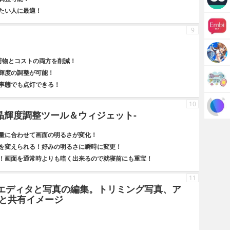
たい人に最適！
9
荷物とコストの両方を削減！
輝度の調整が可能！
事態でも点灯できる！
10
晶輝度調整ツール＆ウィジェット-
量に合わせて画面の明るさが変化！
を変えられる！好みの明るさに瞬時に変更！
！画面を通常時よりも暗く出来るので就寝前にも重宝！
11
 - フォトエディタと写真の編集。トリミング写真、ア
と共有イメージ