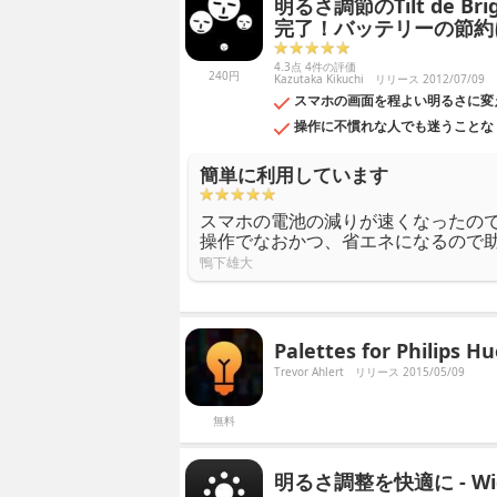
明るさ調節のTilt de 
完了！バッテリーの節約
4.3点 4件の評価
240円
Kazutaka Kikuchi
リリース 2012/07/09
スマホの画面を程よい明るさに変えられる
操作に不慣れな人でも迷うことな
簡単に利用しています
スマホの電池の減りが速くなったの
操作でなおかつ、省エネになるので
鴨下雄大
Palettes for Phili
Trevor Ahlert
リリース 2015/05/09
無料
明るさ調整を快適に - Widg