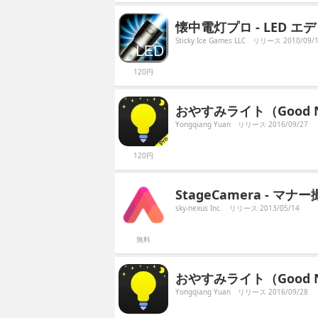
懐中電灯プロ - LED エディション
Sticky Ice Games LLC
リリース 2010/09/
120円
おやすみライト（Good N
Yongqiang Yuan
リリース 2016/09/27
120円
StageCamera - マ
sky-nexus Inc.
リリース 2013/05/14
無料
おやすみライト（Good 
Yongqiang Yuan
リリース 2016/09/28