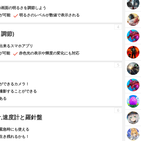
eの画面の明るさを調節しよう
が可能
明るさのレベルが数値で表示される
4
さ調節)
出来るスマホアプリ
が可能
赤色光の表示や輝度の変化にも対応
5
ができるカメラ！
撮影することができる
ある
6
数計,速度計と羅針盤
緊急時にも使える
生き残れるかも！