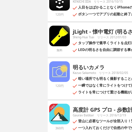
KENICHI IIDA
リリース 2016/10/15
人目をはばかることなくiPhon
ボタン一つでアプリの起動と終了
120円
jLight - 懐中電灯 (明る
Sheng-Hua Tsai
リリース 2012/01/03
タップ操作で素早くライトを点灯
LEDの明るさを自由に調節する事
無料
明るいカメラ
Kazuo Sakamoto
リリース 2018/02/05
暗い場所でも明るく撮影すること
一瞬ではなく常にライトをつけて
120円
ライトを常につけて置ける機能が
高度計 GPS プロ - 歩
Gaurav Babbar
リリース 2016/12/19
登山に必要なツールが全部入り！
一つ入れておくだけで自然の中で
360円