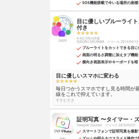
SOS機能搭載で今いる場所の座
目に優しいブルーライトカ
付き
4.4点 5件の評価
240円
SUGURU OKUYAMA
リリース 2014/04/13
ブルーライトをカットできる目に
画面の明るさ調整に加えタブ機能
横向き画面表示やキーボードを暗
目に優しいスマホに変わる
毎日つかうスマホですし見る時間が
線をこれで抑えています。
すすむすき
証明写真 〜タイマー・
Takayuki Douseki
リリース 2016/03/21
スマートフォンで証明写真を撮影
ズームや明るさはスライド操作で
無料