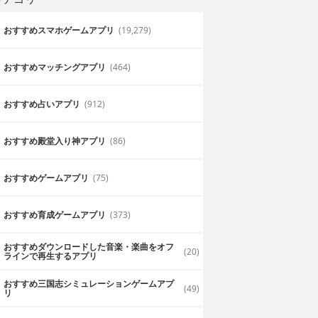
おすすめスマホゲームアプリ
(19,279)
おすすめマッチングアプリ
(464)
おすすめ占いアプリ
(912)
目に優しいです！
持ちするようにな
傾けるだけで明るさを変えられる手軽さ
おすすめ殿堂入り神アプリ
(86)
で安心して携帯を
にも優しく重宝してます。
クラウド
おすすめゲームアプリ
(75)
2019年6月28日
おすすめ育成ゲームアプリ
(373)
おすすめダウンロードした音楽・楽曲をオフ
(20)
ラインで再生するアプリ
おすすめ三国志シミュレーションゲームアプ
(49)
リ