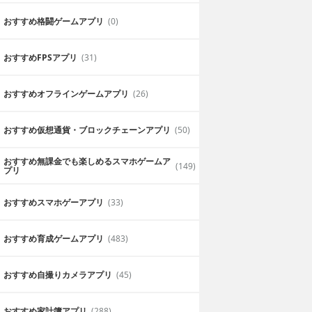
おすすめ格闘ゲームアプリ
(0)
おすすめFPSアプリ
(31)
おすすめオフラインゲームアプリ
(26)
おすすめ仮想通貨・ブロックチェーンアプリ
(50)
おすすめ無課金でも楽しめるスマホゲームア
(149)
効果ありますね
プリ
。電気を落とした
長時間の使用した後のコメカミのコリが
おすすめスマホゲーアプリ
(33)
ので効果があります。
2019年7月10日
すくすく
おすすめ育成ゲームアプリ
(483)
おすすめ自撮りカメラアプリ
(45)
おすすめ家計簿アプリ
(288)