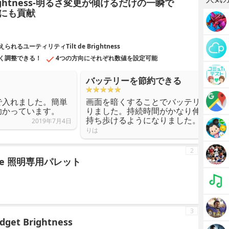
Brightness-明るさ変更が傾けるだけの一瞬で
にも貢献
ユーティリティTilt de Brightness
く調整できる！
4つの方向にそれぞれ数値を設定可能
バッテリーを節約できる
で入れました。簡単
画面を暗くすることでバッテリーが長
助かっています。
りました。持続時間がかなり伸びたの
持ち歩けるようになりました。
2019年7月4日
りは
2
ps Hue 照明専用パレット
3
et Brightness