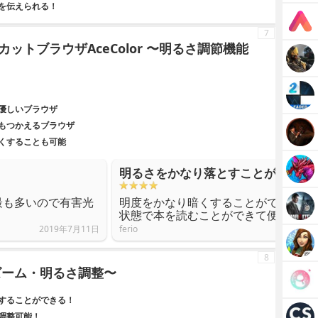
標を伝えられる！
7
ットブラウザAceColor 〜明るさ調節機能
優しいブラウザ
もつかえるブラウザ
くすることも可能
明るさをかなり落とすことができる
最も多いので有害光
明度をかなり暗くすることができます
状態で本を読むことができて便利。
2019年7月11日
ferio
8
ズーム・明るさ調整〜
することができる！
調整可能！