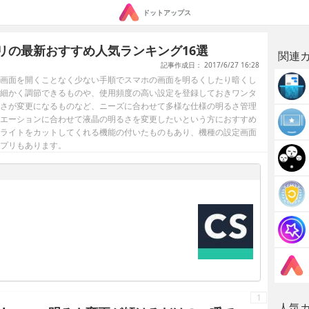
ドットアップス
リの最新おすすめ人気ランキング16選
関連
記事作成日： 2017/6/27 16:28
画面を開くことなく少ない手順でスマホの画面を明るくしたり暗くし
細かく調節できるものや、使用頻度の高い設定を登録しておきワンタ
さが変更になるものなど、ニーズに合わせて多様な仕様の明るさ管理
エーションに合わせて液晶の明るさを変更したいという方におすすめ
ライトをカットしてくれる機能の付いたものもあり、機種の設定画面
プリもあります。
1
人気