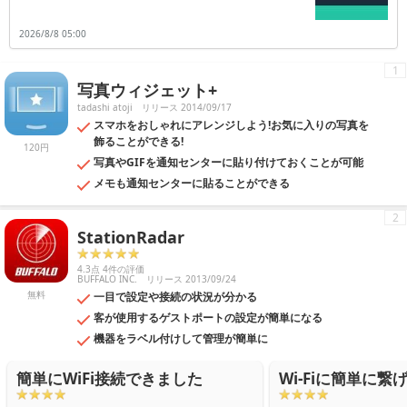
2026/8/8 05:00
1
写真ウィジェット+
tadashi atoji
リリース 2014/09/17
スマホをおしゃれにアレンジしよう!お気に入りの写真を
飾ることができる!
120円
写真やGIFを通知センターに貼り付けておくことが可能
メモも通知センターに貼ることができる
2
StationRadar
4.3点 4件の評価
BUFFALO INC.
リリース 2013/09/24
無料
一目で設定や接続の状況が分かる
客が使用するゲストポートの設定が簡単になる
機器をラベル付けして管理が簡単に
簡単にWiFi接続できました
Wi-Fiに簡単に繋