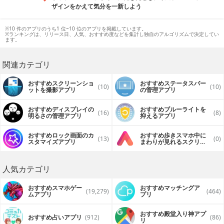
ザインをかえて気分を一新しよう
※10 件のアプリのうち1 位~10 位のアプリを掲載しています。
※ランキングは、リリース日、人気、おすすめ度などを集計し独自のアルゴリズムで決定してい
ます。
関連カテゴリ
おすすめスクリーンショ
おすすめステータスバー
(10)
(10)
ットを撮影アプリ
の管理アプリ
おすすめディスプレイの
おすすめブルーライトを
(16)
(8)
明るさの管理アプリ
抑えるアプリ
おすすめロック画面のカ
おすすめ歩きスマホ中に
(13)
(0)
スタマイズアプリ
まわりが見れるスクリー
ンアプリ
人気カテゴリ
おすすめスマホゲー
おすすめマッチングア
(19,279)
(464)
ムアプリ
プリ
おすすめ殿堂入り神アプ
おすすめ占いアプリ
(912)
(86)
リ