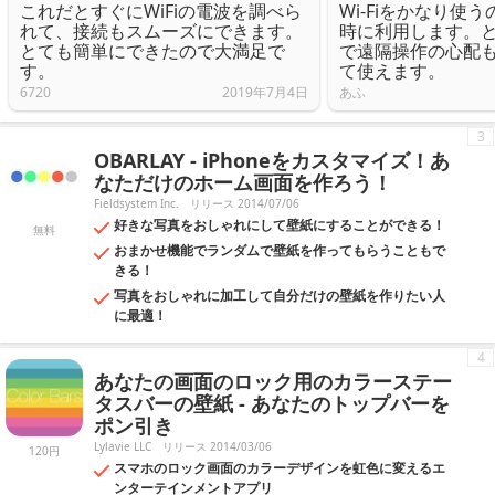
これだとすぐにWiFiの電波を調べら
Wi-Fiをかなり使
れて、接続もスムーズにできます。
時に利用します。
とても簡単にできたので大満足で
で遠隔操作の心配
す。
て使えます。
6720
2019年7月4日
あふ
3
OBARLAY - iPhoneをカスタマイズ！あ
なただけのホーム画面を作ろう！
Fieldsystem Inc.
リリース 2014/07/06
好きな写真をおしゃれにして壁紙にすることができる！
無料
おまかせ機能でランダムで壁紙を作ってもらうこともで
きる！
写真をおしゃれに加工して自分だけの壁紙を作りたい人
に最適！
4
あなたの画面のロック用のカラーステー
タスバーの壁紙 - あなたのトップバーを
ポン引き
Lylavie LLC
リリース 2014/03/06
120円
スマホのロック画面のカラーデザインを虹色に変えるエ
ンターテインメントアプリ