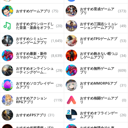
おすすめ育成ゲームア
おすすめゲームアプリ
(75)
(373)
プリ
おすすめダウンロードし
おすすめ三国志シミュレ
(20)
(49)
た音楽・楽曲をオフライ
ーションゲームアプリ
ンで再生するアプリ
おすすめシミュレー
おすすめTPSゲームアプ
(1,645)
(53)
ションゲームアプリ
リ
おすすめ最新・新作
おすすめ飽きない暇つぶ
(8,639)
(34)
スマホゲームアプリ
しゲームアプリ
おすすめオンラインシュ
おすすめ無料ゲームア
(29)
(609)
ーティングゲーム
プリ
（FPS・TPS）アプリ
おすすめソロプレイゲー
おすすめ MMORPGアプ
(29)
(31)
ムアプリ
リ
おすすめアクション
おすすめ格闘ゲームアプ
(119)
(0)
RPGアプリ
リ
おすすめオフラインゲー
おすすめFPSアプリ
(31)
(26)
ムアプリ
おすすめ仮想通貨・ブロ
おすすめ無課金でも楽