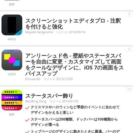
無料
8
スクリーンショットエディタプロ - 注釈
を付けると強化
Mayank Sanganeria
リリース 2016/09/16
480円
9
アンリーシュド色 - 壁紙やステータスバ
ーを自由に変更・カスタマイズして画面
をクールなデザインに、iOS 7の画面をス
パイスアップ
240円
Pilcrow AG
リリース 2013/12/09
10
ステータスバー飾り
WenBing Dong
リリース 2014/01/02
クリスマスやハロウィンなど季節のイベントに合わせて
デザインをかえると楽しい
無料
ステータスバーは200種類、ドックバーは100種類から
デザインが選べる
トップページのデザインに飽きたときに最適。バーのデ