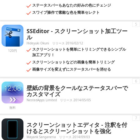
ステータスバーもあなたの好みの色にチェンジ
スワイプ操作で素敵な色を簡単セレクト
5
SSEditor - スクリーンショット加工ツー
ル
Hideyuki Okuni
リリース 2016/02/12
スクリーンショットを簡単にトリミングできるシンプル
120円
加工アプリ！
スクリーンショットなどの画像を簡単トリミング
画像サイズを変えずにステータスバーを消せる
6
壁紙の背景をクールなステータスバーで
カスタマイズ
NestedApps Limited
リリース 2014/05/05
無料
7
スクリーンショットエディタ - 注釈を付
けるとスクリーンショットを強化
Mayank Sanganeria
リリース 2014/09/03