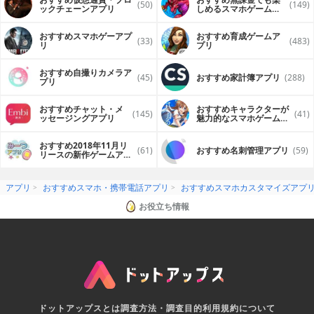
(50)
(149)
ックチェーンアプリ
しめるスマホゲームア
プリ
おすすめスマホゲーアプ
おすすめ育成ゲームア
(33)
(483)
リ
プリ
おすすめ自撮りカメラア
(45)
おすすめ家計簿アプリ
(288)
プリ
おすすめチャット・メ
おすすめキャラクターが
(145)
(41)
ッセージングアプリ
魅力的なスマホゲームア
プリ
おすすめ2018年11月リ
(61)
おすすめ名刺管理アプリ
(59)
リースの新作ゲームアプ
リ
アプリ
おすすめスマホ・携帯電話アプリ
おすすめスマホカスタマイズアプ
お役立ち情報
ドットアップスとは
調査方法・調査目的
利用規約について