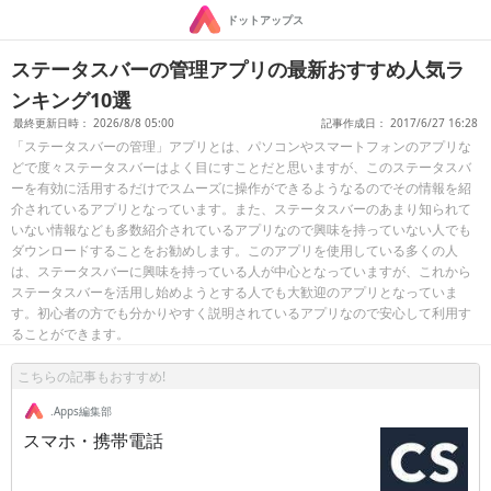
ドットアップス
ステータスバーの管理アプリの最新おすすめ人気ラ
ンキング10選
最終更新日時： 2026/8/8 05:00
記事作成日： 2017/6/27 16:28
「ステータスバーの管理」アプリとは、パソコンやスマートフォンのアプリな
どで度々ステータスバーはよく目にすことだと思いますが、このステータスバ
ーを有効に活用するだけでスムーズに操作ができるようなるのでその情報を紹
介されているアプリとなっています。また、ステータスバーのあまり知られて
いない情報なども多数紹介されているアプリなので興味を持っていない人でも
ダウンロードすることをお勧めします。このアプリを使用している多くの人
は、ステータスバーに興味を持っている人が中心となっていますが、これから
ステータスバーを活用し始めようとする人でも大歓迎のアプリとなっていま
す。初心者の方でも分かりやすく説明されているアプリなので安心して利用す
ることができます。
こちらの記事もおすすめ!
.Apps編集部
スマホ・携帯電話