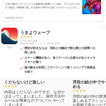
人気の面白いゲームアプリを編集部が厳選してご紹介。子どもから大人
まで幅広い年齢層で楽しめる新作のRPGや人気パズルゲームなどをご紹
介します。
2026/8/7 05:00
1
うきよウェーブ
3.3点 4件の評価
Ryuji Kuwaki
リリース 2018/07/28
無料
歴史が好きな人は、現在との融合で粋な感じの波乗りを
楽しめる
ステージ機能があり、各ステージに仕掛けがありキャラ
クターが違う
波の動きを利用してサーフィンで高くジャンプで高得点
を狙う
くだらないけど楽しい
浮世の絵の中でサ
める
内容はくだらないのですが、なぜか
はまってしまいました。操作方法や
浮世の絵の中の世
ルールが簡単なのでついついやって
楽しめるアクショ
しまいます。
か新鮮で良かった