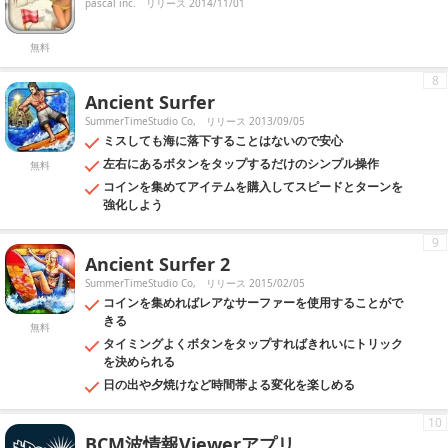
pascal inc.
リリース 2014/11/01
無料
8
Ancient Surfer
SummerTimeStudio Co,
リリース 2013/09/05
ミスしても海に落下することはないので安心
左右にあるボタンをタップするだけのシンプル操作
無料
コインを集めてアイテムを購入してスピードとターンを
強化しよう
9
Ancient Surfer 2
SummerTimeStudio Co,
リリース 2015/02/05
コインを集めればレアなサーファーを使用することがで
きる
無料
タイミングよくボタンをタップすればきれいにトリック
を決められる
日の出や夕焼けなど時間帯よる変化を楽しめる
10
BCM波情報Viewerアプリ