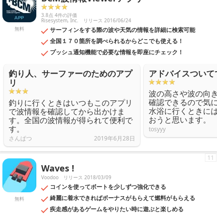
3.8点 4件の評価
Risesystem, Inc.
リリース 2016/06/24
無料
サーフィンをする際の波や天気の情報を詳細に検索可能
全国１７０箇所を調べられるからどこでも使える！
プッシュ通知機能で必要な情報を即座にチェック！
釣り人、サーファーのためのアプ
アドバイスついて
リ
波の高さや波の向
確認できるので気
釣りに行くときはいつもこのアプリ
水浴に行くときに
で波情報を確認してから出かけま
おうと思います。
す。全国の波情報が得られて便利で
す。
tosyyy
さんぱつ
2019年6月28日
11
Waves !
Voodoo
リリース 2018/03/09
コインを使ってボートを少しずつ強化できる
綺麗に着水できればボーナスがもらえて燃料がもらえる
無料
疾走感があるゲームをやりたい時に遊ぶと楽しめる