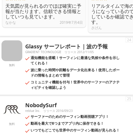
天気図が見られるのでほぼ確実に予
リアルタイムで海
報が当たります。信頼できる情報と
うになっているの
していつも見ています。
しているか確認で
す。
なかな
2019年7月4日
さげん
24
Glassy サーフレポート｜波の予報
GRADIENT TECHNOLOGIE
リリース 2012/11/05
通知機能を搭載！サーフィンに最適な気候や条件を示し
てくれる！
無料
波に乗った時間や距離をデータ化出来る！使用したボー
ドの情報もまとめて管理
コミュニティ機能を付与！世界中のサーファーのアクテ
ィビティを確認しよう
25
NobodySurf
reblue Inc.
リリース 2016/09/23
サーファーのためのサーフィン動画視聴アプリ！
動画を最大で8つまでアプリ内に保存できる！
無料
いつでもどこでも世界中のサーフィン動画が見られる！