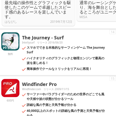
最先端の操作性とグラフィックを駆
通常のレーシング
使したこのゲームで卓越したスピー
り、海を舞台とし
ド感のあるレースを楽しんでいま
るところがユニー
す。
MISA
はなびし
2019年7月12日
14
The Journey - Surf
Intellysurf
リリース 2016/06/20
スマホでできる本格的なサーフィンゲーム The Journey
Surf
無料
ハイクオリティのグラフィックと物理エンジンで最高の
波を楽しめる！
簡単操作でクールなトリックをリアルに再現！
15
Windfinder Pro
Windfinder.com
リリース 2009/11/15
サーファーやパラグライダーのための世界のどこでも風
や天候や波の状態が分かるツール
600円
詳細な風の予測と天気予報が分かる
40,000以上のスポットの詳細な風の予測と天気予報が分
かる