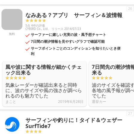
26
なみある？アプリ サーフィン＆波情報
5点 4件の評価
CYBIRD Co., Ltd.
リリース 2014/07/23
無料
サーファーに嬉しい充実の波・風予想チャート
7日間の潮汐情報を見やすいグラフで確認可能
サーフポイントごとのコンディションを知りたいとき便
利
風や波に関する情報が細かくチェ
7日間先の潮汐情
ック出来る
来る
気象レーダーが確認出来ると同時
波のサイズを確認
に、波のサイズや風の強さが調べら
各地の風予報が調
れるのも魅力でした
でした
まこと
2019年6月28日
選挙カー
27
サーフィンや釣りに！タイド＆ウェザー
SurfTide7