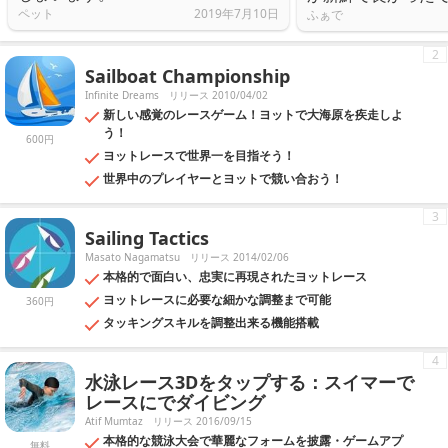
ペット
2019年7月10日
ふぁで
2
Sailboat Championship
Infinite Dreams
リリース 2010/04/02
新しい感覚のレースゲーム！ヨットで大海原を疾走しよ
う！
600円
ヨットレースで世界一を目指そう！
世界中のプレイヤーとヨットで競い合おう！
3
Sailing Tactics
Masato Nagamatsu
リリース 2014/02/06
本格的で面白い、忠実に再現されたヨットレース
ヨットレースに必要な細かな調整まで可能
360円
タッキングスキルを調整出来る機能搭載
4
水泳レース3Dをタップする：スイマーで
レースにでダイビング
Atif Mumtaz
リリース 2016/09/15
本格的な競泳大会で華麗なフォームを披露・ゲームアプ
無料