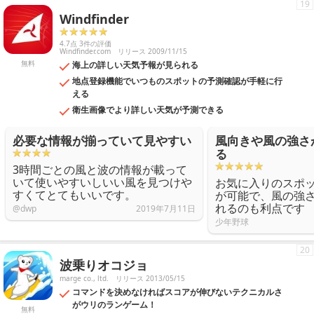
19
Windfinder
4.7点 3件の評価
Windfinder.com
リリース 2009/11/15
無料
海上の詳しい天気予報が見られる
地点登録機能でいつものスポットの予測確認が手軽に行
える
衛生画像でより詳しい天気が予測できる
必要な情報が揃っていて見やすい
風向きや風の強さ
る
3時間ごとの風と波の情報が載って
いて使いやすいしいい風を見つけや
お気に入りのスポ
すくてとてもいいです。
が可能で、風の強
れるのも利点です
@dwp
2019年7月11日
少年野球
20
波乗りオコジョ
marge co., ltd.
リリース 2013/05/15
コマンドを決めなければスコアが伸びないテクニカルさ
がウリのランゲーム！
無料