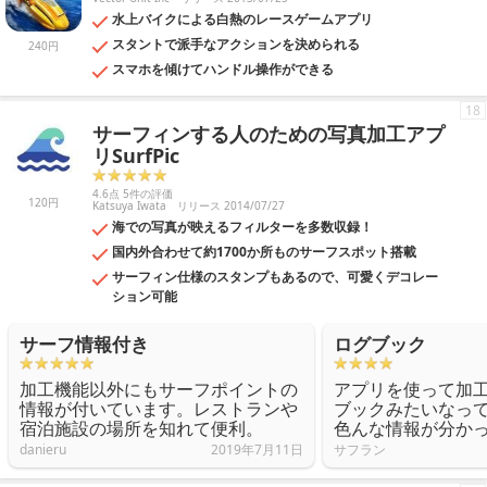
水上バイクによる白熱のレースゲームアプリ
スタントで派手なアクションを決められる
240円
スマホを傾けてハンドル操作ができる
18
サーフィンする人のための写真加工アプ
リSurfPic
4.6点 5件の評価
120円
Katsuya Iwata
リリース 2014/07/27
海での写真が映えるフィルターを多数収録！
国内外合わせて約1700か所ものサーフスポット搭載
サーフィン仕様のスタンプもあるので、可愛くデコレー
ション可能
サーフ情報付き
ログブック
加工機能以外にもサーフポイントの
アプリを使って加
情報が付いています。レストランや
ブックみたいなっ
宿泊施設の場所を知れて便利。
色んな情報が分か
danieru
2019年7月11日
サフラン