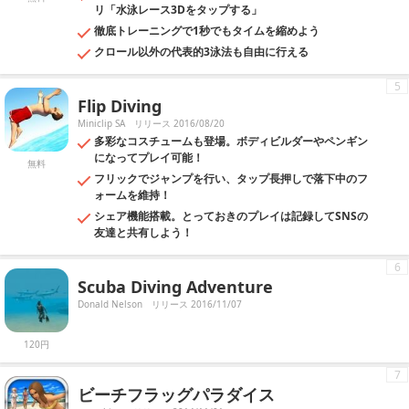
リ「水泳レース3Dをタップする」
徹底トレーニングで1秒でもタイムを縮めよう
クロール以外の代表的3泳法も自由に行える
5
Flip Diving
Miniclip SA
リリース 2016/08/20
多彩なコスチュームも登場。ボディビルダーやペンギン
になってプレイ可能！
無料
フリックでジャンプを行い、タップ長押しで落下中のフ
ォームを維持！
シェア機能搭載。とっておきのプレイは記録してSNSの
友達と共有しよう！
6
Scuba Diving Adventure
Donald Nelson
リリース 2016/11/07
120円
7
ビーチフラッグパラダイス