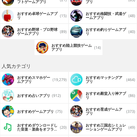
フトゲームアプリ
プリ
おすすめ卓球ゲームアプ
おすすめ格闘技・武道ゲ
(15)
(48)
リ
ームアプリ
おすすめ野球・プロ野球
おすすめ釣りゲームアプ
(89)
(40)
ゲームアプリ
リ
おすすめ陸上競技ゲーム
(14)
アプリ
人気カテゴリ
おすすめスマホゲー
おすすめマッチングア
(19,279)
(464)
ムアプリ
プリ
おすすめ殿堂入り神アプ
おすすめ占いアプリ
(912)
(86)
リ
おすすめ育成ゲームア
おすすめゲームアプリ
(75)
(373)
プリ
おすすめダウンロードし
おすすめ三国志シミュレ
(20)
(49)
た音楽・楽曲をオフライ
ーションゲームアプリ
ンで再生するアプリ