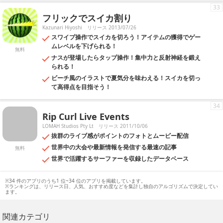
33
フリックでスイカ割り
Kazunari Hiyoshi
リリース 2013/07/26
スワイプ操作でスイカを切ろう！アイテムの獲得でゲー
ムレベルを下げられる！
無料
ナスが登場したらタップ操作！集中力と反射神経を鍛え
られる！
ビーチ風のイラストで夏気分を味わえる！スイカを切っ
て高得点を目指そう！
34
Rip Curl Live Events
LOMAH Studios Pty Lt
リリース 2011/10/06
抜群のライブ感がポイントのフォトとムービー配信
世界中の大会や最新情報を発信する最速の記事
無料
世界で活躍するサーファーを収録したデータベース
※34 件のアプリのうち1 位~34 位のアプリを掲載しています。
※ランキングは、リリース日、人気、おすすめ度などを集計し独自のアルゴリズムで決定してい
ます。
関連カテゴリ