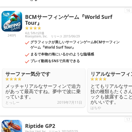
16
BCMサーフィンゲーム『World Surf
Tour』
4点 5件の評価
240円
Risesystem, Inc.
リリース 2015/06/29
グラフィックが美しいサーフィンゲームBCMサーフィン
ゲーム『World Surf Tour』
まるで本物の海にいるかのような臨場感
プレイ動画をSNSで共有できる
サーファー気分です
リアルなサーフィ
メッチャリアルなサーフィンで迫力
とてもリアルなサ
があって最高ですね。夢中で波に乗
技の種類もたくさ
っています。
ックも披露するこ
がいいです。
とっしー
2019年7月11日
はちや
17
Riptide GP2
Vector Unit Inc
リリース 2013/07/25