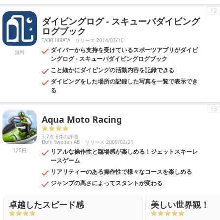
12
ダイビングログ - スキューバダイビング
ログブック
TAIKI HIRATA
リリース 2014/03/10
ダイバーから支持を受けているスポーツアプリがダイビ
無料
ングログ - スキューバダイビングログブック
こと細かにダイビングの活動内容を記録できる
ダイビングをした場所の記録した写真を一覧で表示でき
る
13
Aqua Moto Racing
3.7点 6件の評価
Dohi Sweden AB
リリース 2009/02/21
120円
リアルな操作性と臨場感が楽しめる！ジェットスキーレ
ースゲーム
リアリティーのある操作性で様々なコースを楽しめる
ジャンプの高さによってスタントが変わる
卓越したスピード感
美しい世界観！