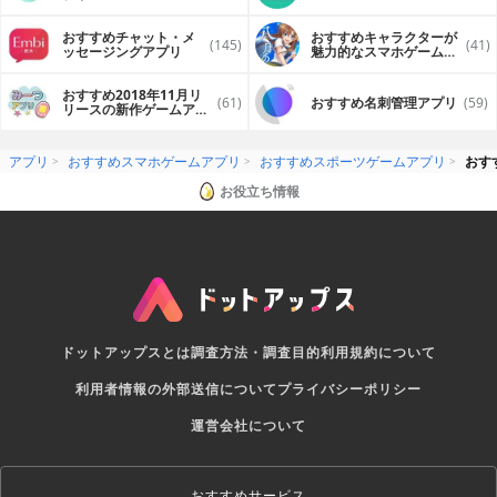
おすすめチャット・メ
おすすめキャラクターが
(145)
(41)
ッセージングアプリ
魅力的なスマホゲームア
プリ
おすすめ2018年11月リ
(61)
おすすめ名刺管理アプリ
(59)
リースの新作ゲームアプ
リ
アプリ
おすすめスマホゲームアプリ
おすすめスポーツゲームアプリ
おす
お役立ち情報
ドットアップスとは
調査方法・調査目的
利用規約について
利用者情報の外部送信について
プライバシーポリシー
運営会社について
おすすめサービス