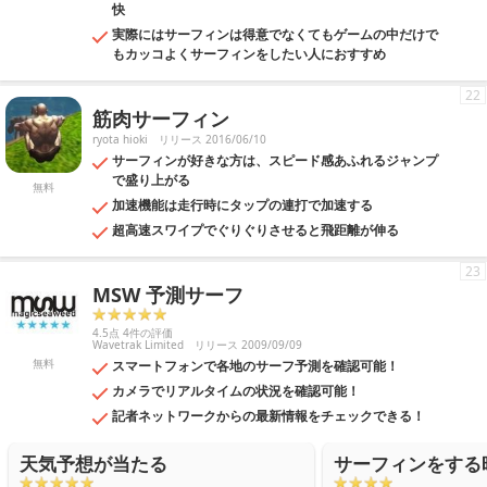
快
実際にはサーフィンは得意でなくてもゲームの中だけで
もカッコよくサーフィンをしたい人におすすめ
22
筋肉サーフィン
ryota hioki
リリース 2016/06/10
サーフィンが好きな方は、スピード感あふれるジャンプ
で盛り上がる
無料
加速機能は走行時にタップの連打で加速する
超高速スワイプでぐりぐりさせると飛距離が伸る
23
MSW 予測サーフ
4.5点 4件の評価
Wavetrak Limited
リリース 2009/09/09
無料
スマートフォンで各地のサーフ予測を確認可能！
カメラでリアルタイムの状況を確認可能！
記者ネットワークからの最新情報をチェックできる！
天気予想が当たる
サーフィンをする