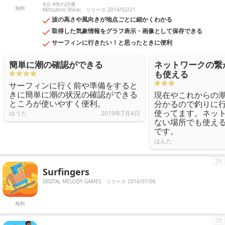
4点 4件の評価
無料
Mitsuhiro Shirai
リリース 2014/02/21
波の高さや風向きが地点ごとに細かくわかる
取得した気象情報をグラフ表示・画像として保存できる
サーフィンに行きたい！と思ったときに便利
簡単に潮の確認ができる
ネットワークの繋
も使える
サーフィンに行く前や準備をすると
きに簡単に潮の状況の確認ができる
現在やこれからの
ところが使いやすく便利。
分かるので釣りに
使ってます。ネッ
ゆうた
2019年7月4日
ない場所でも使え
です。
はんた
28
Surfingers
DIGITAL MELODY GAMES
リリース 2016/01/06
無料
29