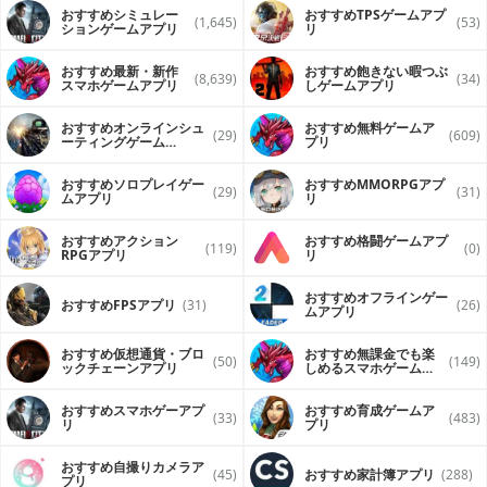
おすすめシミュレー
おすすめTPSゲームアプ
(1,645)
(53)
ションゲームアプリ
リ
おすすめ最新・新作
おすすめ飽きない暇つぶ
(8,639)
(34)
スマホゲームアプリ
しゲームアプリ
おすすめオンラインシュ
おすすめ無料ゲームア
(29)
(609)
ーティングゲーム
プリ
（FPS・TPS）アプリ
おすすめソロプレイゲー
おすすめ MMORPGアプ
(29)
(31)
ムアプリ
リ
おすすめアクション
おすすめ格闘ゲームアプ
(119)
(0)
RPGアプリ
リ
おすすめオフラインゲー
おすすめFPSアプリ
(31)
(26)
ムアプリ
おすすめ仮想通貨・ブロ
おすすめ無課金でも楽
(50)
(149)
ックチェーンアプリ
しめるスマホゲームア
プリ
おすすめスマホゲーアプ
おすすめ育成ゲームア
(33)
(483)
リ
プリ
おすすめ自撮りカメラア
(45)
おすすめ家計簿アプリ
(288)
プリ