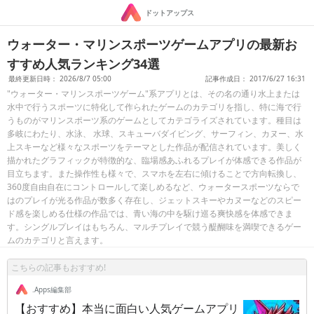
ドットアップス
ウォーター・マリンスポーツゲームアプリの最新お
すすめ人気ランキング34選
最終更新日時： 2026/8/7 05:00
記事作成日： 2017/6/27 16:31
"ウォーター・マリンスポーツゲーム"系アプリとは、その名の通り水上または
水中で行うスポーツに特化して作られたゲームのカテゴリを指し、特に海で行
うものがマリンスポーツ系のゲームとしてカテゴライズされています。種目は
多岐にわたり、水泳、 水球、スキューバダイビング、サーフィン、カヌー、水
上スキーなど様々なスポーツをテーマとした作品が配信されています。美しく
描かれたグラフィックが特徴的な、臨場感あふれるプレイが体感できる作品が
目立ちます。また操作性も様々で、スマホを左右に傾けることで方向転換し、
360度自由自在にコントロールして楽しめるなど、ウォータースポーツならで
はのプレイが光る作品が数多く存在し、ジェットスキーやカヌーなどのスピー
ド感を楽しめる仕様の作品では、青い海の中を駆け巡る爽快感を体感できま
す。シングルプレイはもちろん、マルチプレイで競う醍醐味を満喫できるゲー
ムのカテゴリと言えます。
こちらの記事もおすすめ!
.Apps編集部
【おすすめ】本当に面白い人気ゲームアプリ