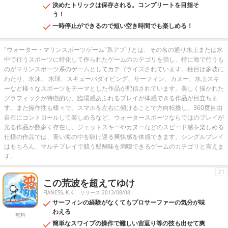
決めたトリックは保存される。コンプリートを目指そ
う！
一時停止ができるので短い空き時間でも楽しめる！
"ウォーター・マリンスポーツゲーム"系アプリとは、その名の通り水上または水
中で行うスポーツに特化して作られたゲームのカテゴリを指し、特に海で行うも
のがマリンスポーツ系のゲームとしてカテゴライズされています。種目は多岐に
わたり、水泳、 水球、スキューバダイビング、サーフィン、カヌー、水上スキ
ーなど様々なスポーツをテーマとした作品が配信されています。美しく描かれた
グラフィックが特徴的な、臨場感あふれるプレイが体感できる作品が目立ちま
す。また操作性も様々で、スマホを左右に傾けることで方向転換し、360度自由
自在にコントロールして楽しめるなど、ウォータースポーツならではのプレイが
光る作品が数多く存在し、ジェットスキーやカヌーなどのスピード感を楽しめる
仕様の作品では、青い海の中を駆け巡る爽快感を体感できます。シングルプレイ
はもちろん、マルチプレイで競う醍醐味を満喫できるゲームのカテゴリと言えま
す。
21
この荒波を超えてゆけ
FIANESS, K.K.
リリース 2013/08/08
サーフィンの経験がなくてもプロサーファーの気分が味
わえる
無料
簡単なスワイプの操作で難しい宙返り等の技も出せて爽