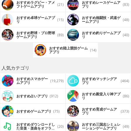
おすすめラグビー・アメ
おすすめレースゲームア
(21)
(83)
フトゲームアプリ
プリ
おすすめ卓球ゲームアプ
おすすめ格闘技・武道ゲ
(15)
(48)
リ
ームアプリ
おすすめ野球・プロ野球
おすすめ釣りゲームアプ
(89)
(40)
ゲームアプリ
リ
おすすめ陸上競技ゲーム
(14)
アプリ
人気カテゴリ
おすすめスマホゲー
おすすめマッチングア
(19,279)
(464)
ムアプリ
プリ
おすすめ殿堂入り神アプ
おすすめ占いアプリ
(912)
(86)
リ
おすすめ育成ゲームア
おすすめゲームアプリ
(75)
(373)
プリ
おすすめダウンロードし
おすすめ三国志シミュレ
(20)
(49)
た音楽・楽曲をオフライ
ーションゲームアプリ