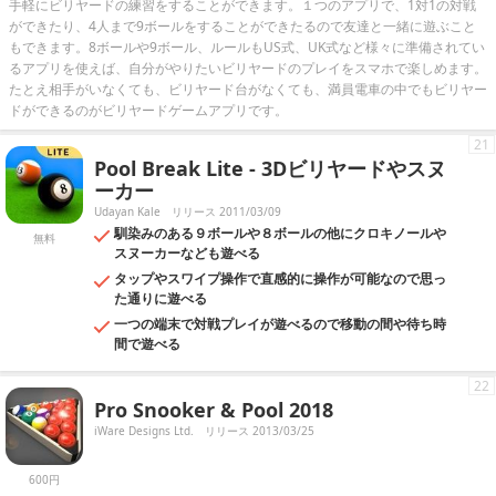
手軽にビリヤードの練習をすることができます。１つのアプリで、1対1の対戦
ができたり、4人まで9ボールをすることができたるので友達と一緒に遊ぶこと
もできます。8ボールや9ボール、ルールもUS式、UK式など様々に準備されてい
るアプリを使えば、自分がやりたいビリヤードのプレイをスマホで楽しめます。
たとえ相手がいなくても、ビリヤード台がなくても、満員電車の中でもビリヤー
ドができるのがビリヤードゲームアプリです。
21
Pool Break Lite - 3Dビリヤードやスヌ
ーカー
Udayan Kale
リリース 2011/03/09
馴染みのある９ボールや８ボールの他にクロキノールや
無料
スヌーカーなども遊べる
タップやスワイプ操作で直感的に操作が可能なので思っ
た通りに遊べる
一つの端末で対戦プレイが遊べるので移動の間や待ち時
間で遊べる
22
Pro Snooker & Pool 2018
iWare Designs Ltd.
リリース 2013/03/25
600円