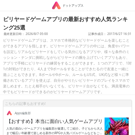
ドットアップス
ビリヤードゲームアプリの最新おすすめ人気ランキ
ング25選
最終更新日時： 2026/8/7 05:00
記事作成日： 2017/6/27 16:31
ビリヤードゲームアプリは、スマホで本格的なビリヤードゲームを楽しむこと
ができるアプリを指します。ビリヤードゲームアプリの中には、角度やパワー
を設定しリアルなビリヤードをしている気分になるアプリや、様々な条件のミ
ッション・ナンダに挑戦しながらビリヤードの腕を上げていくアプリもあり、
アプリで手軽にビリヤードの練習をすることができます。１つのアプリで、1対
1の対戦ができたり、4人まで9ボールをすることができたるので友達と一緒に
遊ぶこともできます。8ボールや9ボール、ルールもUS式、UK式など様々に準
備されているアプリを使えば、自分がやりたいビリヤードのプレイをスマホで
楽しめます。たとえ相手がいなくても、ビリヤード台がなくても、満員電車の
中でもビリヤードができるのがビリヤードゲームアプリです。
こちらの記事もおすすめ!
.Apps編集部
【おすすめ】本当に面白い人気ゲームアプリ
人気の面白いゲームアプリを編集部が厳選してご紹介。子どもから大人
まで幅広い年齢層で楽しめる新作のRPGや人気パズルゲームなどをご紹