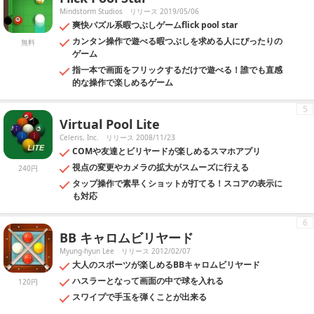
Mindstorm Studios
リリース 2019/05/06
爽快パズル系暇つぶしゲームflick pool star
カンタン操作で遊べる暇つぶしを求める人にぴったりの
無料
ゲーム
指一本で画面をフリックするだけで遊べる！誰でも直感
的な操作で楽しめるゲーム
5
Virtual Pool Lite
Celeris, Inc.
リリース 2008/11/23
COMや友達とビリヤードが楽しめるスマホアプリ
視点の変更やカメラの拡大がスムーズに行える
240円
タップ操作で素早くショットが打てる！スコアの表示に
も対応
6
BB キャロムビリヤード
Myung-hyun Lee
リリース 2012/02/07
大人のスポーツが楽しめるBBキャロムビリヤード
ハスラーとなって画面の中で球を入れる
120円
スワイプで手玉を弾くことが出来る