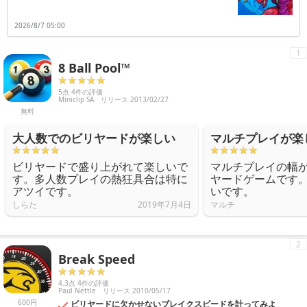
介します。
2026/8/7 05:00
1
8 Ball Pool™
5点 4件の評価
Miniclip SA
リリース 2013/02/27
無料
大人数でのビリヤードが楽しい
マルチプレイが楽
ビリヤードで盛り上がれて楽しいで
マルチプレイの幅
す。多人数プレイの熱狂具合は特に
ヤードゲームです
アツイです。
いです。
しらた
2019年7月4日
マルチ
2
Break Speed
4.3点 4件の評価
Paul Nettle
リリース 2010/05/17
600円
ビリヤードに欠かせないブレイクスピードを計ってみよ