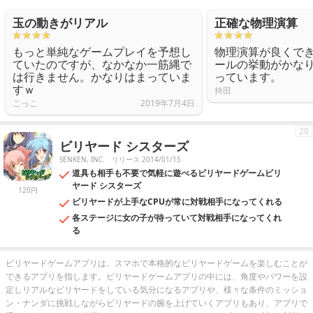
玉の動きがリアル
正確な物理演算
もっと単純なゲームプレイを予想し
物理演算が良くで
ていたのですが、なかなか一筋縄で
ールの挙動がかな
は行きません。かなりはまっていま
っています。
すｗ
持田
こっこ
2019年7月4日
20
ビリヤード シスターズ
SENKEN, INC.
リリース 2014/01/15
道具も相手も不要で気軽に遊べるビリヤードゲームビリ
ヤード シスターズ
120円
ビリヤードが上手なCPUが常に対戦相手になってくれる
各ステージに女の子が待っていて対戦相手になってくれ
る
ビリヤードゲームアプリは、スマホで本格的なビリヤードゲームを楽しむことが
できるアプリを指します。ビリヤードゲームアプリの中には、角度やパワーを設
定しリアルなビリヤードをしている気分になるアプリや、様々な条件のミッショ
ン・ナンダに挑戦しながらビリヤードの腕を上げていくアプリもあり、アプリで