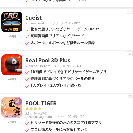
13
Cueist
Natsuko Asakura
リリース 2015/10/29
驚きの超リアルなビリヤードゲームCueist
高画質画像でリアルなビリヤード
240円
８ボール、９ボールなど複数ルール収録
14
Real Pool 3D Plus
Subhendu Behera
リリース 2012/03/31
3D画像でプレイできるビリヤードゲームアプリ
物理法則に基づくリアルなボールの動き
240円
1人プレイと2人プレイが選べる
15
POOL TIGER
3.8点 4件の評価
kazuhiko sugimoto
リリース 2014/04/10
720円
ビリヤード愛好家のためのスコア計算アプリ
プロ仕様のルールにも対応している