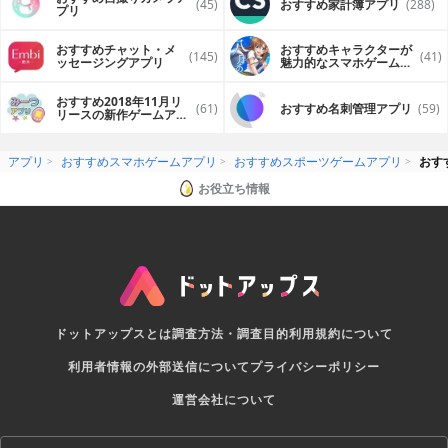
(45)
おすすめ家計簿アプリ
(288)
プリ
おすすめチャット・メ
おすすめキャラクターが
(145)
(41)
ッセージングアプリ
魅力的なスマホゲームア
プリ
おすすめ2018年11月リ
(61)
おすすめ名刺管理アプリ
(59)
リースの新作ゲームアプ
リ
アプリ
おすすめスマホゲームアプリ
おすすめスポーツゲームアプリ
おす
お役立ち情報
ドットアップスとは
調査方法・調査目的
利用規約について
利用者情報の外部送信について
プライバシーポリシー
運営会社について