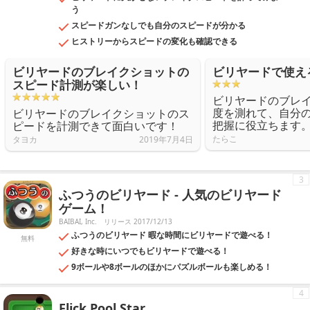
う
スピードガンなしでも自分のスピードが分かる
ヒストリーからスピードの変化も確認できる
ビリヤードのブレイクショットの
ビリヤードで使え
スピード計測が楽しい！
ビリヤードのブレ
度を測れて、自分
ビリヤードのブレイクショットのス
把握に役立ちます
ピードを計測できて面白いです！
たらこ
タヨカ
2019年7月4日
3
ふつうのビリヤード - 人気のビリヤード
ゲーム！
BAIBAI, Inc.
リリース 2017/12/13
ふつうのビリヤード 暇な時間にビリヤードで遊べる！
無料
好きな時にいつでもビリヤードで遊べる！
9ボールや8ボールのほかにパズルボールも楽しめる！
4
Flick Pool Star