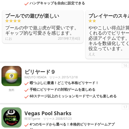
ハンデキャップを自由に設定できる
プールでの遊びが楽しい
プレイヤーのスキ
プールの中で遊ぶ虎が可愛いです。
ややこしい得点計
ギャップ的な可愛さを感じます。
くれるのでビリヤ
必須アイテムです
にお
2019年7月4日
キルを数値化して
役立っています。
ええ
16
ビリヤード９
KAZUTO HISADA
リリース 2015/12/18
暇つぶしに最適！どこでも本格ビリヤード！
手軽にビリヤードの対戦ゲームを楽しめる
無料
60ステージ以上のミッションモードで一人でも楽しめる
17
Vegas Pool Sharks
RESETgame
リリース 2008/07/23
4つのモードから選べる！本格的ビリヤードゲームアプ