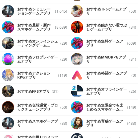
ンで再生するアプリ
おすすめシミュレー
おすすめTPSゲームアプ
(1,645)
(53)
ションゲームアプリ
リ
おすすめ最新・新作
おすすめ飽きない暇つぶ
(8,639)
(34)
スマホゲームアプリ
しゲームアプリ
おすすめオンラインシュ
おすすめ無料ゲームア
(29)
(609)
ーティングゲーム
プリ
（FPS・TPS）アプリ
おすすめソロプレイゲー
おすすめ MMORPGアプ
(29)
(31)
ムアプリ
リ
おすすめアクション
おすすめ格闘ゲームアプ
(119)
(0)
RPGアプリ
リ
おすすめオフラインゲー
おすすめFPSアプリ
(31)
(26)
ムアプリ
おすすめ仮想通貨・ブロ
おすすめ無課金でも楽
(50)
(149)
ックチェーンアプリ
しめるスマホゲームア
プリ
おすすめスマホゲーアプ
おすすめ育成ゲームア
(33)
(483)
リ
プリ
おすすめ自撮りカメラア