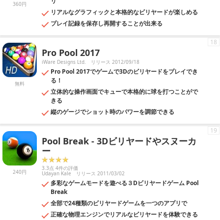
リ
360円
リアルなグラフィックと本格的なビリヤードが楽しめる
プレイ記録を保存し再開することが出来る
18
Pro Pool 2017
iWare Designs Ltd.
リリース 2012/09/18
Pro Pool 2017でゲームで3Dのビリヤードをプレイでき
る！
無料
立体的な操作画面でキューで本格的に球を打つことがで
きる
縦のゲージでショット時のパワーを調節できる
19
Pool Break - 3Dビリヤードやスヌーカ
ー
3.3点 4件の評価
240円
Udayan Kale
リリース 2011/03/02
多彩なゲームモードを遊べる３Dビリヤードゲーム Pool
Break
全部で24種類のビリヤードゲームを一つのアプリで
正確な物理エンジンでリアルなビリヤードを体験できる