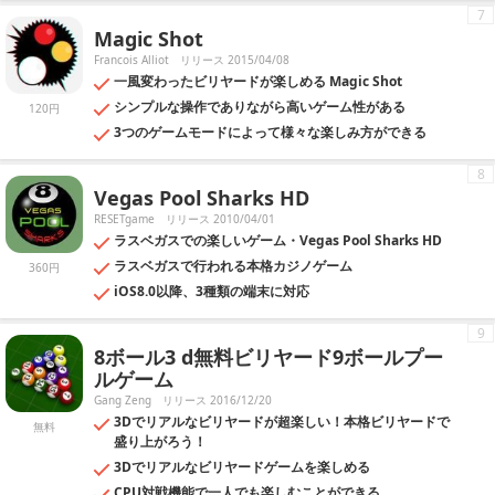
7
Magic Shot
Francois Alliot
リリース 2015/04/08
一風変わったビリヤードが楽しめる Magic Shot
シンプルな操作でありながら高いゲーム性がある
120円
3つのゲームモードによって様々な楽しみ方ができる
8
Vegas Pool Sharks HD
RESETgame
リリース 2010/04/01
ラスベガスでの楽しいゲーム・Vegas Pool Sharks HD
ラスベガスで行われる本格カジノゲーム
360円
iOS8.0以降、3種類の端末に対応
9
8ボール3 d無料ビリヤード9ボールプー
ルゲーム
Gang Zeng
リリース 2016/12/20
3Dでリアルなビリヤードが超楽しい！本格ビリヤードで
無料
盛り上がろう！
3Dでリアルなビリヤードゲームを楽しめる
CPU対戦機能で一人でも楽しむことができる