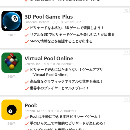
10
3D Pool Game Plus
Subhendu Behera
リリース 2010/05/02
ビリヤードを本格的に3Dゲームで習得しよう！
リアルな3Dでビリヤードゲームを楽しむことが出来る
240円
SNSで情報などを確認することが出来る
11
Virtual Pool Online
Celeris, Inc.
リリース 2008/09/09
ビリヤード好きにはたまらない！ゲームアプリ
「Virtual Pool Online」
240円
高品質なグラフィックでリアルな世界を表現！
世界中のプレイヤーとマルチプレイ！
12
Pool:
Botond FM Bt.
リリース 2010/09/17
Pool:は手軽にできる本格ビリヤードゲーム！
手のひらの上で本格的なビリヤードが楽しめる！
240円
シンプルながらも奥深いゲーム性！