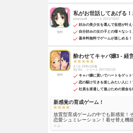
私がお世話してあげる！
eitarosoft
リリース 2015/10/01
好みの美少女を選んで妄想が叶え
自分好みの女の子との様々なシミ
無料
基本料無料でゲームが楽しめる！
酔わせてキャバ嬢3 - 経
4.1点 29件の評価
SQ Inc.
リリース 2017/02/20
無料
キャバ嬢に貢いでハートをゲット
恋の駆け引きを楽しみたい人に！
社員を派遣して遊ぶための資金を
新感覚の育成ゲーム！
放置型育成ゲームの中でも新感覚！
恋愛シュミレーション！着せ替え機
トム