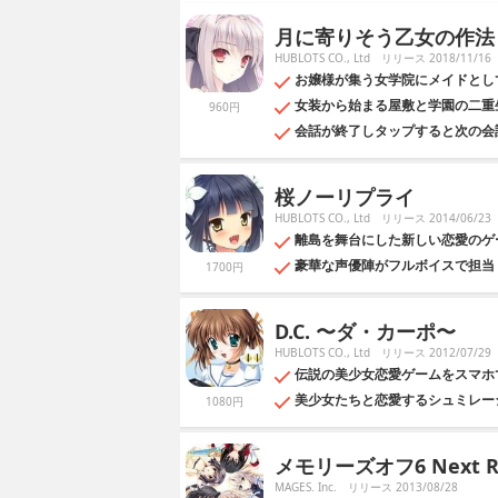
月に寄りそう乙女の作法
HUBLOTS CO., Ltd
リリース 2018/11/16
お嬢様が集う女学院にメイドとし
女装から始まる屋敷と学園の二重
960円
会話が終了しタップすると次の会
桜ノーリプライ
HUBLOTS CO., Ltd
リリース 2014/06/23
離島を舞台にした新しい恋愛のゲ
豪華な声優陣がフルボイスで担当
1700円
D.C. 〜ダ・カーポ〜
HUBLOTS CO., Ltd
リリース 2012/07/29
伝説の美少女恋愛ゲームをスマホ
美少女たちと恋愛するシュミレー
1080円
メモリーズオフ6 Next Re
MAGES. Inc.
リリース 2013/08/28