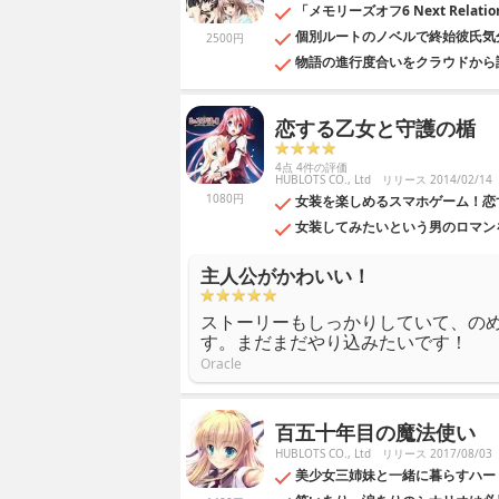
「メモリーズオフ6 Next Rel
個別ルートのノベルで終始彼氏気
2500円
物語の進行度合いをクラウドから
恋する乙女と守護の楯
4点 4件の評価
HUBLOTS CO., Ltd
リリース 2014/02/14
1080円
女装を楽しめるスマホゲーム！恋
女装してみたいという男のロマン
主人公がかわいい！
ストーリーもしっかりしていて、の
す。まだまだやり込みたいです！
Oracle
百五十年目の魔法使い
HUBLOTS CO., Ltd
リリース 2017/08/03
美少女三姉妹と一緒に暮らすハー