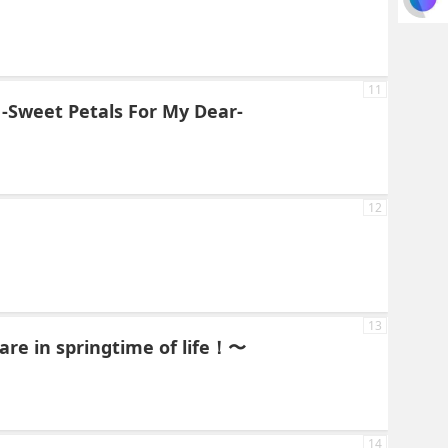
11
t Petals For My Dear-
12
13
in springtime of life！〜
14