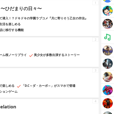
1
 〜ひだまりの日々〜
て潜入！？ドキドキの学園ラブコメ『月に寄りそう乙女の作法』
生活を楽しめる
話に移行する機能
2
ーム桜ノーリプライ
美少女が多数出演するストーリー
3
で楽しめる
「D.C～ダ・カーポ～」がスマホで登場
ションゲーム
4
lation