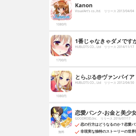
Kanon
VisualArt's co.,ltd.
リリース 2013/04/04
1080円
1番じゃなきゃダメです
HUBLOTS CO., Ltd
リリース 2014/11/17
1700円
とらぶる@ヴァンパイア
HUBLOTS CO., Ltd
リリース 2012/04/30
1080円
恋愛バンク-お金と美少女
GOODROID,Inc.
リリース 2016/07/17
恋の行方はどうなるのか？恋愛バ
非現実な独特のストーリーの世界
無料