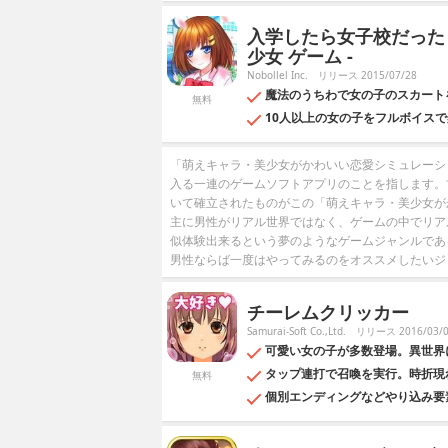
入学したら女子校だった 
少女 ゲーム -
Nobollel Inc.
リリース 2015/07/28
魔法のうちわで女の子のスカート
無料
10人以上の女の子をフルボイス
「萌えキャラ・美少女がかわいい恋愛シミュレーシ
入る一連のゲームソフトアプリのことを指します。
いて確立されたものがこの「萌えキャラ・美少女が
主に男性がリアル世界ではなく、ゲームの中でリア
似体験出来るという夢のようなゲームジャンルであ
男性ならば一度はやってみるのをオススメしたいジ
チーレムクリッカー
Samurai-Soft Co.,Ltd.
リリース 2016/03/
可愛い女の子が多数登場。異世界
タップ連打で召喚を実行。時折現
無料
個別エンディングなどやり込み要