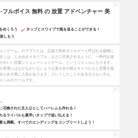
20
-フルボイス 無料 の 放置 アドベンチャー 美
をめくろう
タップとスワイプで風を送ることができる！
で楽しもう
ョンゲーム」のアプリとは、広義で別名ギャルゲーと呼ばれる範疇に
古くは「ときめきメモリアル」などに代表されるように、一時代を築
かわいい恋愛シミュレーションゲーム」というジャンルになります。
ル世界にはなかなかいないような美少女や萌えキャラたちと恋愛を疑
るため大変に人気があります。プレイしたことがある方もない方も、
ャンルのゲームです。
21
04
に召喚された主人公としてハーレムも作れる！
れるライバルも素早いタップで追い払える！
素も満載。すべてのエンディングをコンプリートしよう！
22