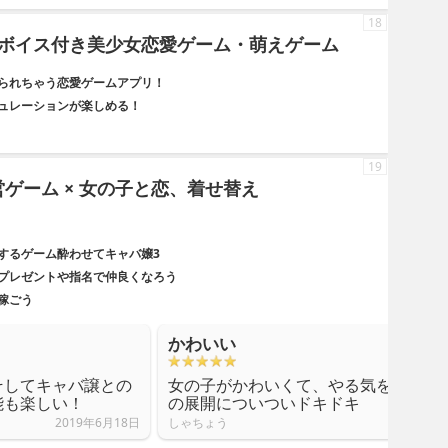
18
ボイス付き美少女恋愛ゲーム・萌えゲーム
られちゃう恋愛ゲームアプリ！
ュレーションが楽しめる！
19
営ゲーム × 女の子と恋、着せ替え
するゲーム酔わせてキャバ嬢3
プレゼントや指名で仲良くなろう
稼ごう
かわいい
そしてキャバ譲との
女の子がかわいくて、やる気をそそら
能も楽しい！
の展開についついドキドキ
2019年6月18日
しゃちょう