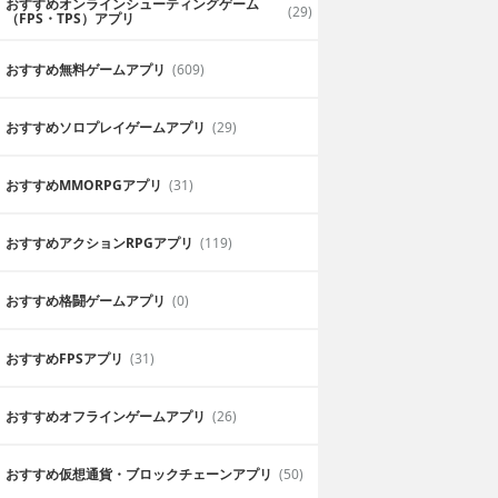
おすすめオンラインシューティングゲーム
(29)
（FPS・TPS）アプリ
おすすめ無料ゲームアプリ
(609)
おすすめソロプレイゲームアプリ
(29)
おすすめ MMORPGアプリ
(31)
おすすめアクションRPGアプリ
(119)
主人公がいい
おすすめ格闘ゲームアプリ
(0)
した。個人的にこ
主人公は女装をしてるけど決める時はバ
めました。
く決めてくれのが好きです。
おすすめFPSアプリ
(31)
2019年7月11日
ミズホ
おすすめオフラインゲームアプリ
(26)
おすすめ仮想通貨・ブロックチェーンアプリ
(50)