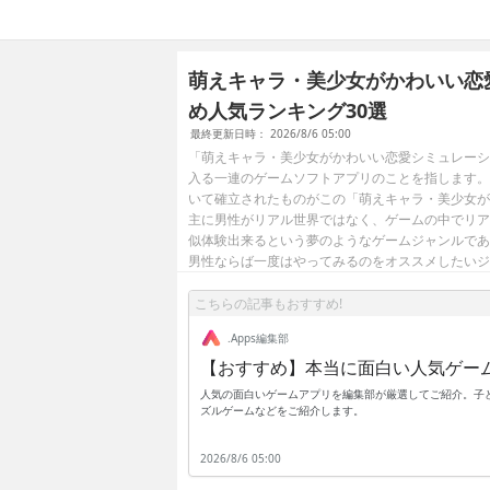
萌えキャラ・美少女がかわいい恋
め人気ランキング30選
最終更新日時： 2026/8/6 05:00
「萌えキャラ・美少女がかわいい恋愛シミュレーシ
入る一連のゲームソフトアプリのことを指します。
いて確立されたものがこの「萌えキャラ・美少女が
主に男性がリアル世界ではなく、ゲームの中でリア
似体験出来るという夢のようなゲームジャンルであ
男性ならば一度はやってみるのをオススメしたいジ
こちらの記事もおすすめ!
.Apps編集部
【おすすめ】本当に面白い人気ゲー
人気の面白いゲームアプリを編集部が厳選してご紹介。子ど
ズルゲームなどをご紹介します。
2026/8/6 05:00