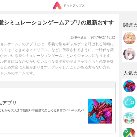
ドットアップス
愛シミュレーションゲームアプリの最新おすす
関連
記事作成日： 2017/6/27 16:32
ョンゲーム」のアプリとは、広義で別名ギャルゲーと呼ばれる範疇に
古くは「ときめきメモリアル」などに代表されるように、一時代を築
かわいい恋愛シミュレーションゲーム」というジャンルになります。
ル世界にはなかなかいないような美少女や萌えキャラたちと恋愛を疑
るため大変に人気があります。プレイしたことがある方もない方も、
人気
ャンルのゲームです。
ムアプリ
もから大人まで幅広い年齢層で楽しめる新作のRPGや人気パ