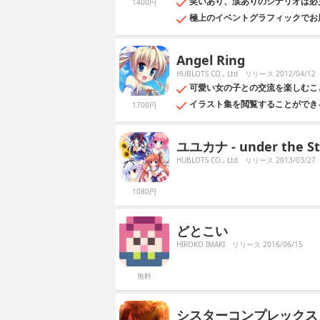
笑いあり、涙ありのシナリオは必
1400円
極上のイベントグラフィックでお
Angel Ring
HUBLOTS CO., Ltd
リリース 2012/04/12
可愛い女の子との交流を楽しむこ
イラスト集を閲覧することができ
1700円
ユユカナ - under the Sta
HUBLOTS CO., Ltd
リリース 2013/03/27
1080円
どとこい
HIROKO IMAKI
リリース 2016/06/15
無料
シスターコンプレックス