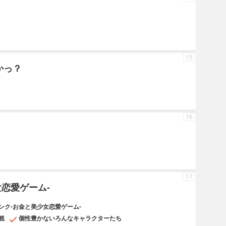
15
かっ？
16
17
恋愛ゲーム-
ンク-お金と美少女恋愛ゲーム-
観
個性豊かないろんなキャラクターたち