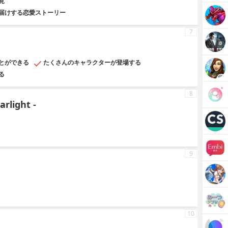
見
届けする恋愛ストーリー
7
とができる
たくさんのキャラクターが登場する
る
8
rlight -
9
10