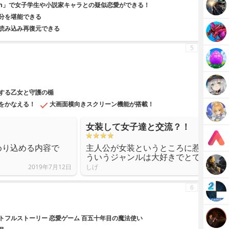
ation」で女子学生や小説家キャラとの疑似恋愛ができる！
分を堪能できる
読み込み再復元できる
5
する乙女と守護の楯
をかなえる！
大画面横向きスクリーン機能が搭載！
女装して女子達と交流？！
めり込める内容で
主人公が女装というところに惹かれま
ういうジャンルは大好きでとても楽し
2019年7月12日
しげ
6
トフルストーリー 恋愛ゲーム 百五十年目の魔法使い