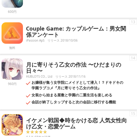
600円
13
Couple Game: カップルゲーム：男女関
係アンケート
iPassion ApS
リリース 2018/10/06
無料
14
月に寄りそう乙女の作法 〜ひだまりの
日々〜
HUBLOTS CO., Ltd
リリース 2018/11/16
お嬢様が集う女学院にメイドとして潜入！？ドキドキの
960円
学園ラブコメ『月に寄りそう乙女の作法』
女装から始まる屋敷と学園の二重生活を楽しめる
会話が終了しタップすると次の会話に移行する機能
15
イケメン戦国◆時をかける恋 人気女性向
け乙女・恋愛ゲーム