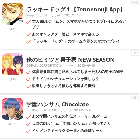
34
ラッキードッグ１【Tennenouji App】
Woga Co., Ltd.
リリース 2013/12/06
大人気BLゲームを、スマホからいつでもプレイ出来るア
プリ
無料
あのキャラクター達と、スマホで会える
「ラッキードッグ1」のゲーム内容をスマホでプレイ
35
俺のヒミツと男子寮 NEW SEASON
DORASU CORPORATION
リリース 2013/09/03
体育館倉庫に閉じ込められてしまった2人の男子の物語
ドキドキのシチュエーションを楽しもう！
無料
脱出しようとする彼らを邪魔する機能
36
学園ハンサム Chocolate
TOHOKU PENET K.K.
リリース 2014/03/24
あの学園ハンサムの外伝ストーリーBLゲーム
伝説のBLゲーム「学園ハンサム」が帰ってきた
360円
イケメン？キャラクター達との恋愛ゲーム