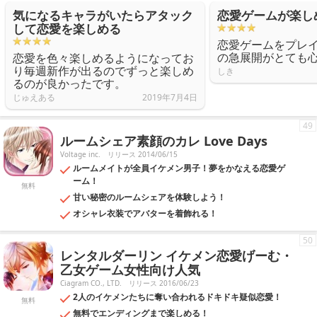
気になるキャラがいたらアタック
恋愛ゲームが楽し
して恋愛を楽しめる
恋愛ゲームをプレ
の急展開がとても
恋愛を色々楽しめるようになってお
り毎週新作が出るのでずっと楽しめ
しき
るのが良かったです。
じゅえある
2019年7月4日
49
ルームシェア素顔のカレ Love Days
Voltage inc.
リリース 2014/06/15
ルームメイトが全員イケメン男子！夢をかなえる恋愛ゲ
ーム！
無料
甘い秘密のルームシェアを体験しよう！
オシャレ衣装でアバターを着飾れる！
50
レンタルダーリン イケメン恋愛げーむ・
乙女ゲーム女性向け人気
Ciagram CO., LTD.
リリース 2016/06/23
2人のイケメンたちに奪い合われるドキドキ疑似恋愛！
無料
無料でエンディングまで楽しめる！