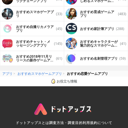
ックチェーンアプリ
しめるスマホゲームア
プリ
おすすめスマホゲーアプ
おすすめ育成ゲームア
(33)
(483)
リ
プリ
おすすめ自撮りカメラア
(45)
おすすめ家計簿アプリ
(288)
プリ
おすすめチャット・メ
おすすめキャラクターが
(145)
(41)
ッセージングアプリ
魅力的なスマホゲームア
プリ
おすすめ2018年11月リ
(61)
おすすめ名刺管理アプリ
(59)
リースの新作ゲームアプ
リ
アプリ
おすすめスマホゲームアプリ
おすすめ恋愛ゲームアプリ
お役立ち情報
ドットアップスとは
調査方法・調査目的
利用規約について