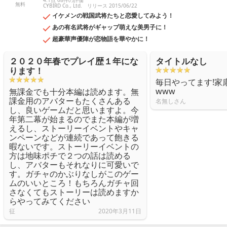
4.1点 68件の評価
無料
CYBIRD Co., Ltd.
リリース 2015/06/22
イケメンの戦国武将たちと恋愛してみよう！
あの有名武将がギャップ萌えな美男子に！
超豪華声優陣が恋物語を華やかに！
２０２０年春でプレイ歴１年にな
タイトルなし
ります！
毎日やってます!家
www
無課金でも十分本編は読めます。無
課金用のアバターもたくさんある
名無しさん
し、良いゲームだと思いますよ。今
年第二幕が始まるのでまた本編が増
えるし、ストーリーイベントやキャ
ンペーンなどが連続であって飽きる
暇ないです。ストーリーイベントの
方は地味ポチで２つの話は読める
し、アバターもそれなりに可愛いで
す。ガチャのかぶりなしがこのゲー
ムのいいところ！もちろんガチャ回
さなくてもストーリーは読めますか
らやってみてください
征
2020年3月11日