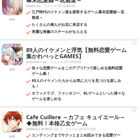
幕末恋愛録～花魁道～
Amatz Inc.
リリース 2012/04/28
江戸時代のイケメン達を接客するゲーム幕末恋愛録～花
魁道～
無料
たくさんの偉人がお店に来店する
美麗な画像のスチールがもらえる
45
89人のイケメンと浮気【無料恋愛ゲーム
集かれぺっとGAMES】
Arithmetic Inc.
リリース 2013/03/05
色々な恋愛ゲームをこのアプリ1つで楽しめる無料恋愛
無料
ゲーム集！
89人のイケメンたちからお気に入りを見つける楽しみ
も！
オフィスラブ、ファンタジー、BLゲームといった様々な
ゲームを楽しめる
46
Cafe Cuillere ～カフェ キュイエール～
◆無料！本格乙女ゲーム
DWANGO MOBILE CO., L
リリース 2015/11/05
エンディングまでサクッとまとめ読みできる恋愛ゲー
無料