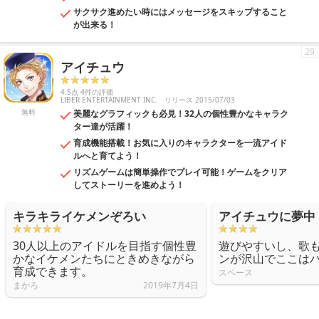
サクサク進めたい時にはメッセージをスキップすること
が出来る！
29
アイチュウ
4.5点 4件の評価
LIBER ENTERTAINMENT INC.
リリース 2015/07/03
無料
美麗なグラフィックも必見！32人の個性豊かなキャラク
ター達が活躍！
育成機能搭載！お気に入りのキャラクターを一流アイド
ルへと育てよう！
リズムゲームは簡単操作でプレイ可能！ゲームをクリア
してストーリーを進めよう！
キラキライケメンぞろい
アイチュウに夢中
30人以上のアイドルを目指す個性豊
遊びやすいし、歌
かなイケメンたちにときめきながら
ンが沢山でここは
育成できます。
スペース
まかろ
2019年7月4日