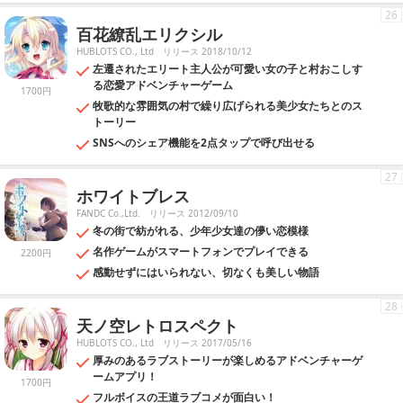
26
百花繚乱エリクシル
HUBLOTS CO., Ltd
リリース 2018/10/12
左遷されたエリート主人公が可愛い女の子と村おこしす
る恋愛アドベンチャーゲーム
1700円
牧歌的な雰囲気の村で繰り広げられる美少女たちとのス
トーリー
SNSへのシェア機能を2点タップで呼び出せる
27
ホワイトブレス
FANDC Co.,Ltd.
リリース 2012/09/10
冬の街で紡がれる、少年少女達の儚い恋模様
名作ゲームがスマートフォンでプレイできる
2200円
感動せずにはいられない、切なくも美しい物語
28
天ノ空レトロスペクト
HUBLOTS CO., Ltd
リリース 2017/05/16
厚みのあるラブストーリーが楽しめるアドベンチャーゲ
ームアプリ！
1700円
フルボイスの王道ラブコメが面白い！