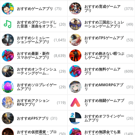
おすすめ育成ゲームア
おすすめゲームアプリ
(75)
(373)
プリ
おすすめダウンロードし
おすすめ三国志シミュレ
(20)
(49)
た音楽・楽曲をオフライ
ーションゲームアプリ
ンで再生するアプリ
おすすめシミュレー
おすすめTPSゲームアプ
(1,645)
(53)
ションゲームアプリ
リ
おすすめ最新・新作
おすすめ飽きない暇つぶ
(8,639)
(34)
スマホゲームアプリ
しゲームアプリ
おすすめオンラインシュ
おすすめ無料ゲームア
(29)
(609)
ーティングゲーム
プリ
（FPS・TPS）アプリ
おすすめソロプレイゲー
おすすめ MMORPGアプ
(29)
(31)
ムアプリ
リ
おすすめアクション
おすすめ格闘ゲームアプ
(119)
(0)
RPGアプリ
リ
おすすめオフラインゲー
おすすめFPSアプリ
(31)
(26)
ムアプリ
おすすめ仮想通貨・ブロ
おすすめ無課金でも楽
(50)
(149)