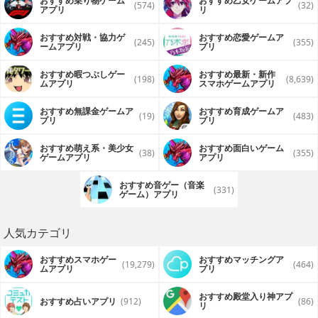
おすすめ乗り物ゲーム
おすすめ乙女ゲームアプ
(574)
(32)
アプリ
リ
おすすめ対戦・協力ゲ
おすすめ恋愛ゲームア
(245)
(355)
ームアプリ
プリ
おすすめ暇つぶしゲー
おすすめ最新・新作
(198)
(8,639)
ムアプリ
スマホゲームアプリ
おすすめ無課金ゲームア
おすすめ育成ゲームア
(19)
(483)
プリ
プリ
おすすめ萌え系・美少女
おすすめ面白いゲーム
(38)
(355)
ゲームアプリ
アプリ
おすすめ音ゲー（音楽
(331)
ゲーム）アプリ
人気カテゴリ
おすすめスマホゲー
おすすめマッチングア
(19,279)
(464)
ムアプリ
プリ
おすすめ殿堂入り神アプ
おすすめ占いアプリ
(912)
(86)
リ