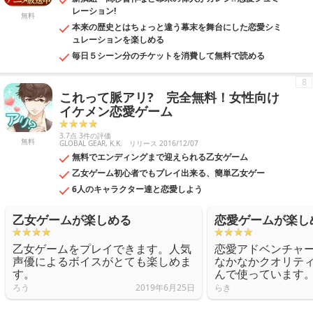
レーション!
無料
本来の歴史とはちょっと違う幕末を舞台にした恋愛シミ
ュレーションを楽しめる
毎日５シーン分のチケットを消費して無料で読める
8
これって脈アリ? 完全無料！女性向け
イケメン恋愛ゲーム
3.7点 3件の評価
無料
GLOBAL GEAR, K.K.
リリース 2016/12/07
無料でエンディングまで迎えられる乙女ゲーム
乙女ゲーム初心者でもプレイ出来る、簡単乙女ゲー
6人のキャラクター達と恋愛しよう
乙女ゲームが楽しめる
恋愛ゲームが楽し
乙女ゲームをプレイできます。人気
恋愛アドベンチャ
声優によるボイスがとても楽しめま
なかなかクオリテ
す。
んで使っています
ろう
2019年6月25日
らき