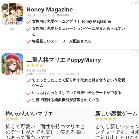
16
Honey Magazine
OKKO
リリース 2018/04/09
女性向け恋愛ゲームアプリ！Honey Magazine
女性向け恋愛シミュレーションゲームがまとめられてい
無料
る
毎週新しいストーリーが配信される
17
二重人格マリエ PuppyMerry
4点 6件の評価
Junko Hirano
リリース 2018/10/24
120円
ちょっとしたことで怒り出す彼女と付き合うという恋愛
ゲーム
いつもはおっとりしていて可愛い子とデートができる
生音で聴ける楽曲機能が搭載されている
怖いかわいいマリエ
新しい恋愛ゲーム
怖くて可愛い二面性を持つマリエと
とても新しいジャ
のデートがとても楽しく笑える場面
ンチャーです。可
もあって面白いです。
に怒り出したりな