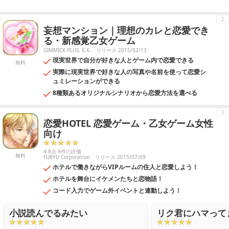
2
妄想マンション｜理想のカレと恋愛でき
る・新感覚乙女ゲーム
GIMMICK PLUS, K.K.
リリース 2015/02/13
現実世界で自分が好きな人とゲーム内で恋愛できる
無料
実際に現実世界で好きな人の写真や名前を使って恋愛シ
ュミレーションができる
8種類あるオリジナルシナリオから恋愛方法を選べる
3
恋愛HOTEL 恋愛ゲーム・乙女ゲーム女性
向け
4.8点 4件の評価
無料
FURYU Corporation
リリース 2015/07/09
ホテルで働きながらVIPルームの住人と恋愛しよう！
ホテルを舞台にイケメンたちと恋物語！
コード入力でゲーム外イベントと連動しよう！
小説読んでるみたい
リク君にハマって