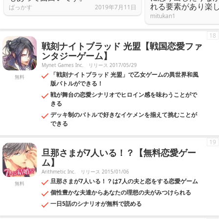
れる要素があり楽
ばっかす
2019年7月11日
mitukan1
18
戦刻ナイトブラッド 光盟【戦国恋愛ファ
ンタジーゲーム】
Mynet Games Inc.
リリース 2017/05/29
「戦刻ナイトブラッド 光盟」で乙女ゲームの異世界和風
無料
版バトルができる！
戦が舞台の恋愛シナリオでヒロイン感を味わうことがで
きる
デッキ制のバトルで好きなイケメンを揃えて挑むことが
できる
19
旦那さまが7人いる！？【無料恋愛ゲー
ム】
Arithmetic Inc.
リリース 2015/01/06
旦那さまが7人いる！？は7人の夫と恋をする恋愛ゲーム
無料
個性豊かな夫達からあなたの理想の夫がみつけられる
一日5話のシナリオが無料で読める