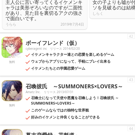
主人公に言い寄ってくるイケメンキ
女の子よりも嘘が
ャラは美形ぞろいなのですが二面性
ソを見破るのは結
があり、見た目を裏切るアクの強さ
しらく
で面白いです。
うらら
2019年7月4日
42
ボーイフレンド（仮）
cyberagent inc
リリース 2014/02/20
イケメンキャラクター達との恋愛を楽しめるゲーム
ウェブからアプリになって、手軽にプレイ出来る
無料
イケメンたちとの学園恋愛ゲーム
43
召喚彼氏 ～SUMMONERS×LOVERS～
Amatz Inc.
リリース 2013/07/31
召喚士になって天使や悪魔を召喚しよう！召喚彼氏 ～
SUMMONERS×LOVERS～
無料
このゲームならではの独特な世界観
好みのイケメンと仲良くなることができる
44