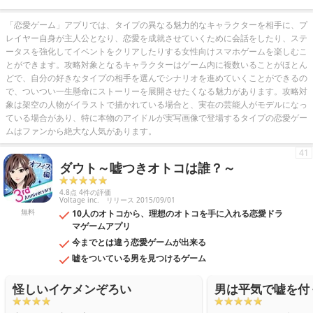
「恋愛ゲーム」アプリでは、タイプの異なる魅力的なキャラクターを相手に、プ
レイヤー自身が主人公となり、恋愛を成就させていくために会話をしたり、ステ
ータスを強化してイベントをクリアしたりする女性向けスマホゲームを楽しむこ
とができます。攻略対象となるキャラクターはゲーム内に複数いることがほとん
どで、自分の好きなタイプの相手を選んでシナリオを進めていくことができるの
で、ついつい一生懸命にストーリーを展開させたくなる魅力があります。攻略対
象は架空の人物がイラストで描かれている場合と、実在の芸能人がモデルになっ
ている場合があり、特に本物のアイドルが実写画像で登場するタイプの恋愛ゲー
ムはファンから絶大な人気があります。
41
ダウト～嘘つきオトコは誰？～
4.8点 4件の評価
Voltage inc.
リリース 2015/09/01
無料
10人のオトコから、理想のオトコを手に入れる恋愛ドラ
マゲームアプリ
今までとは違う恋愛ゲームが出来る
嘘をついている男を見つけるゲーム
怪しいイケメンぞろい
男は平気で嘘を付