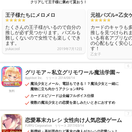
クリアして王子様に褒めて貰おう！
王子様たちにメロメロ
元祖パズル×乙女
たくさんの王子様がいるので自分の
カードのキャラも
推しが必ず見つかります。パズルも
推しを見つけられ
難しくないので女性でも楽しくでき
いる有名アプリな
ます。
の心配もなく安心
す！
yukacool
2019年7月12日
乙女子
6
グリモア～私立グリモワール魔法学園～
Applibot Inc.
リリース 2014/08/14
魔法少女とメール、電話もできる！？魔法少女と一緒に
魔物に立ち向かうアクションRPG
無料
カードエピソードは全編フルボイス仕様
複数の魔法少女との恋愛を楽しみたいときにおすすめ
7
恋愛幕末カレシ 女性向け人気恋愛ゲーム
FURYU Corporation
リリース 2017/03/14
新撰組・高杉晋作など幕末の偉人がカレシ!?恋愛シュミ