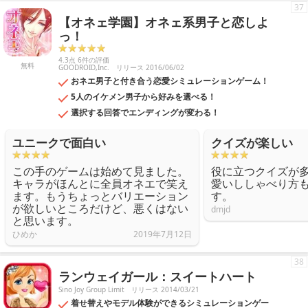
37
【オネェ学園】オネェ系男子と恋しよ
っ！
4.3点 6件の評価
無料
GOODROID,Inc.
リリース 2016/06/02
おネエ男子と付き合う恋愛シミュレーションゲーム！
5人のイケメン男子から好みを選べる！
選択する回答でエンディングが変わる！
ユニークで面白い
クイズが楽しい
この手のゲームは始めて見ました。
役に立つクイズが
キャラがほんとに全員オネエで笑え
愛いししゃべり方
ます。もうちょっとバリエーション
す。
が欲しいところだけど、悪くはない
dmjd
と思います。
ひめか
2019年7月12日
38
ランウェイガール：スイートハート
Sino Joy Group Limit
リリース 2014/03/21
着せ替えやモデル体験ができるシミュレーションゲー