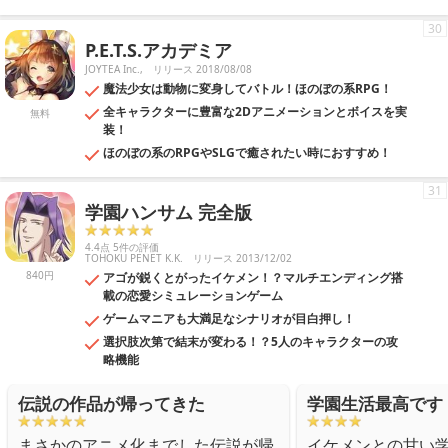
30
P.E.T.S.アカデミア
JOYTEA Inc.,
リリース 2018/08/08
魔法少女は動物に変身してバトル！ほのぼの系RPG！
全キャラクターに豊富な2Dアニメーションとボイスを実
無料
装！
ほのぼの系のRPGやSLGで癒されたい時におすすめ！
31
学園ハンサム 完全版
4.4点 5件の評価
TOHOKU PENET K.K.
リリース 2013/12/02
840円
アゴが鋭くとがったイケメン！？マルチエンディング搭
載の恋愛シミュレーションゲーム
ゲームマニアも大満足なシナリオが目白押し！
選択肢次第で結末が変わる！？5人のキャラクターの攻
略機能
伝説の作品が帰ってきた
学園生活最高です
まさかのアニメ化までした伝説が帰
イケメンとの甘い