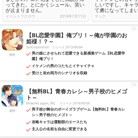
ってきた。とにかくシュール。笑い
しいですし、キャ
が止まりません。
て虜になってしま
イベントフクロウ
2019年7月11日
マック
32
【BL恋愛学園】俺プリ！～俺が学園のお
姫様！？～
SunCorporation
リリース 2013/06/04
男の娘にさせられて恋愛できる新感覚ゲーム【BL恋愛学
無料
園】俺プリ！
イケメンの男のコたちとイチャイチャ
受けと攻め両方のシナリオを収録
33
【無料BL】青春カレシ～男子校のヒメゴ
ト～
Bitworks Japan, INC.
リリース 2014/06/06
男子校が舞台のボーイズラブゲーム【無料BL】青春カレ
無料
シ～男子校のヒメゴト～
攻略キャラは運動部のエースたち
主人公の名前を自由に変更できる