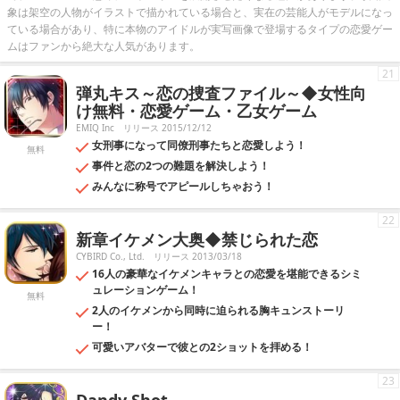
象は架空の人物がイラストで描かれている場合と、実在の芸能人がモデルになっ
ている場合があり、特に本物のアイドルが実写画像で登場するタイプの恋愛ゲー
ムはファンから絶大な人気があります。
21
弾丸キス～恋の捜査ファイル～◆女性向
け無料・恋愛ゲーム・乙女ゲーム
EMIQ Inc
リリース 2015/12/12
女刑事になって同僚刑事たちと恋愛しよう！
無料
事件と恋の2つの難題を解決しよう！
みんなに称号でアピールしちゃおう！
22
新章イケメン大奥◆禁じられた恋
CYBIRD Co., Ltd.
リリース 2013/03/18
16人の豪華なイケメンキャラとの恋愛を堪能できるシミ
ュレーションゲーム！
無料
2人のイケメンから同時に迫られる胸キュンストーリ
ー！
可愛いアバターで彼との2ショットを拝める！
23