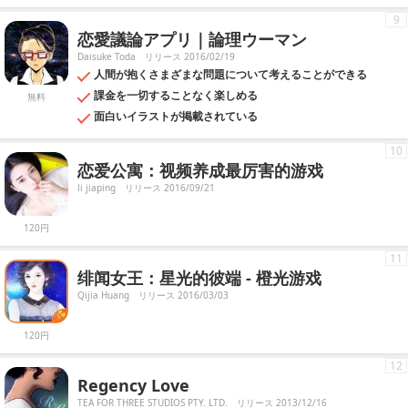
9
恋愛議論アプリ｜論理ウーマン
Daisuke Toda
リリース 2016/02/19
人間が抱くさまざまな問題について考えることができる
課金を一切することなく楽しめる
無料
面白いイラストが掲載されている
10
恋爱公寓：视频养成最厉害的游戏
li jiaping
リリース 2016/09/21
120円
11
绯闻女王：星光的彼端 - 橙光游戏
Qijia Huang
リリース 2016/03/03
120円
12
Regency Love
TEA FOR THREE STUDIOS PTY. LTD.
リリース 2013/12/16