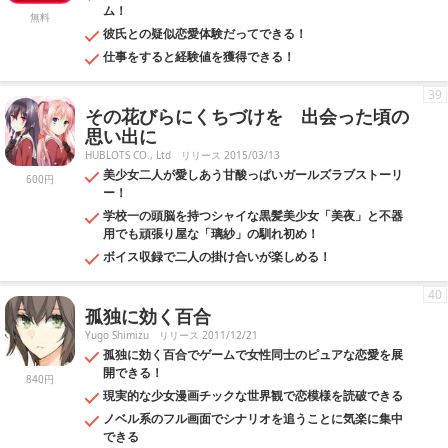
ム！
無料
彼氏との疑似恋愛体験だってできる！
仕事をすると経験値を獲得できる！
39
その花びらにくちづけを 出会った頃の
思い出に
HUBLOTS CO., Ltd
リリース 2015/03/13
美少女二人が愛しあう甘酸っぱいガールズラブストーリ
600円
ー！
学校一の頭脳を持つシャイな黒髪美少女「美夜」と不器
用でも頑張り屋な「璃紗」の馴れ初め！
ボイス収録で二人の掛け合いが楽しめる！
40
孤独に効く百合
Yugo Shimizu
リリース 2011/12/21
孤独に効く百合でゲームで女性同士のピュアな恋愛を展
開できる！
840円
現実的な少女漫画チックな世界観で恋模様を読破できる
ノベル系のフル画面でシナリオを追うことに気楽に集中
できる