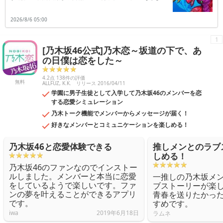
介します。
2026/8/6 05:00
1
[乃木坂46公式]乃木恋～坂道の下で、あ
の日僕は恋をした～
4.2点 138件の評価
無料
ALLFUZ, K.K.
リリース 2016/04/11
学園に男子生徒として入学して乃木坂46のメンバーを恋
する恋愛シミュレーション
乃木トーク機能でメンバーからメッセージが届く！
好きなメンバーとコミュニケーションを楽しめる！
乃木坂46と恋愛体験できる
推しメンとのラブ
しめる！
乃木坂46のファンなのでインストー
ルしました。メンバーと本当に恋愛
一推しの乃木坂メ
をしているようで楽しいです。ファ
ブストーリーが楽
ンの夢を叶えることができるアプリ
青春を送りたかっ
です。
すめです。
iwa
2019年6月18日
ラムネ