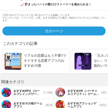
貯まったハートの数だけストーリーを進められる！
※355 件のアプリのうち1 位~50 位のアプリを掲載しています。
※ランキングは、リリース日、人気、おすすめ度などを集計し独自のアルゴリズムで決定してい
ます。
次のページ
このカテゴリの記事
リアルの恋愛はもう不要!?ド
「元カノ
キドキする恋愛アプリのお
ない」リ
すすめ10選
面白いマ
チャーゲ
関連カテゴリ
おすすめRPG（ロー
おすすめVR（バーチャ
(1,164)
(45)
ルプレイングゲー
ルリアリティ）ゲームア
ム）アプリ
プリ
おすすめその他ゲーム
おすすめアクションゲ
(824)
(552)
アプリ
ームアプリ