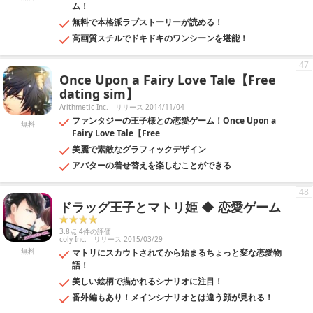
ム！
無料で本格派ラブストーリーが読める！
高画質スチルでドキドキのワンシーンを堪能！
47
Once Upon a Fairy Love Tale【Free
dating sim】
Arithmetic Inc.
リリース 2014/11/04
ファンタジーの王子様との恋愛ゲーム！Once Upon a
無料
Fairy Love Tale【Free
美麗で素敵なグラフィックデザイン
アバターの着せ替えを楽しむことができる
48
ドラッグ王子とマトリ姫 ◆ 恋愛ゲーム
3.8点 4件の評価
coly Inc.
リリース 2015/03/29
無料
マトリにスカウトされてから始まるちょっと変な恋愛物
語！
美しい絵柄で描かれるシナリオに注目！
番外編もあり！メインシナリオとは違う顔が見れる！