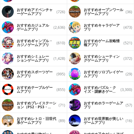
おすすめアドベンチャ
おすすめオープンワール
(726)
(36)
ーゲームアプリ
ドゲームアプリ
おすすめカジュアル
おすすめキャラゲーア
(2,636)
(473)
ゲームアプリ
プリ
おすすめギャンブル・
おすすめゲーム攻略情
(610)
(521)
カジノゲームアプリ
報アプリ
おすすめシミュレー
おすすめシューティン
(1,428)
(372)
ションゲームアプリ
グゲームアプリ
おすすめスポーツゲー
おすすめソロプレイゲー
(995)
(29)
ムアプリ
ムアプリ
おすすめテーブルゲー
おすすめパズル・ク
(855)
(3,300)
ムアプリ
イズ・謎解きゲーム
アプリ
おすすめプレイステーシ
おすすめホラーゲームア
(71)
(57)
ョン（PS2・PS3・
プリ
PS4）ソフトをスマホで
遊ぶアプリ
おすすめレトロ・旧世代
おすすめ世界観が美しい
(89)
(16)
系ゲームアプリ
ゲームアプリ