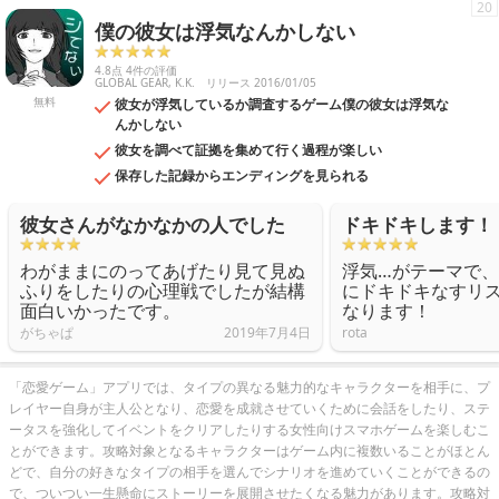
20
僕の彼女は浮気なんかしない
4.8点 4件の評価
GLOBAL GEAR, K.K.
リリース 2016/01/05
無料
彼女が浮気しているか調査するゲーム僕の彼女は浮気な
んかしない
彼女を調べて証拠を集めて行く過程が楽しい
保存した記録からエンディングを見られる
彼女さんがなかなかの人でした
ドキドキします！
わがままにのってあげたり見て見ぬ
浮気…がテーマで
ふりをしたりの心理戦でしたが結構
にドキドキなすリ
面白いかったです。
なります！
がちゃぱ
2019年7月4日
rota
「恋愛ゲーム」アプリでは、タイプの異なる魅力的なキャラクターを相手に、プ
レイヤー自身が主人公となり、恋愛を成就させていくために会話をしたり、ステ
ータスを強化してイベントをクリアしたりする女性向けスマホゲームを楽しむこ
とができます。攻略対象となるキャラクターはゲーム内に複数いることがほとん
どで、自分の好きなタイプの相手を選んでシナリオを進めていくことができるの
で、ついつい一生懸命にストーリーを展開させたくなる魅力があります。攻略対