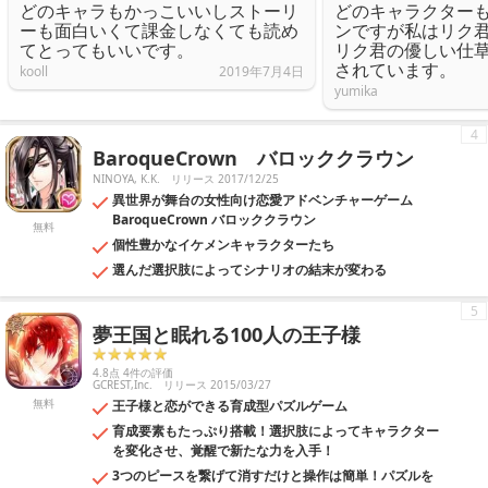
どのキャラもかっこいいしストーリ
どのキャラクター
ーも面白いくて課金しなくても読め
ンですが私はリク君
てとってもいいです。
リク君の優しい仕
されています。
kooll
2019年7月4日
yumika
4
BaroqueCrown バロッククラウン
NINOYA, K.K.
リリース 2017/12/25
異世界が舞台の女性向け恋愛アドベンチャーゲーム
BaroqueCrown バロッククラウン
無料
個性豊かなイケメンキャラクターたち
選んだ選択肢によってシナリオの結末が変わる
5
夢王国と眠れる100人の王子様
4.8点 4件の評価
GCREST,Inc.
リリース 2015/03/27
無料
王子様と恋ができる育成型パズルゲーム
育成要素もたっぷり搭載！選択肢によってキャラクター
を変化させ、覚醒で新たな力を入手！
3つのピースを繋げて消すだけと操作は簡単！パズルを