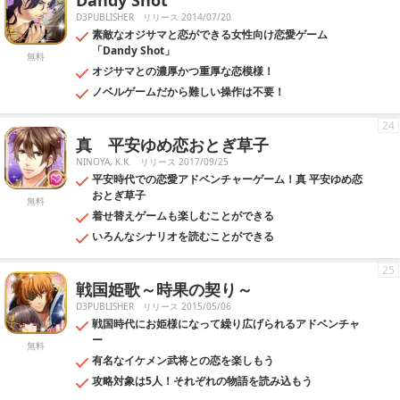
Dandy Shot
D3PUBLISHER
リリース 2014/07/20
素敵なオジサマと恋ができる女性向け恋愛ゲーム
「Dandy Shot」
無料
オジサマとの濃厚かつ重厚な恋模様！
ノベルゲームだから難しい操作は不要！
24
真 平安ゆめ恋おとぎ草子
NINOYA, K.K.
リリース 2017/09/25
平安時代での恋愛アドベンチャーゲーム！真 平安ゆめ恋
おとぎ草子
無料
着せ替えゲームも楽しむことができる
いろんなシナリオを読むことができる
25
戦国姫歌～時果の契り～
D3PUBLISHER
リリース 2015/05/06
戦国時代にお姫様になって繰り広げられるアドベンチャ
ー
無料
有名なイケメン武将との恋を楽しもう
攻略対象は5人！それぞれの物語を読み込もう