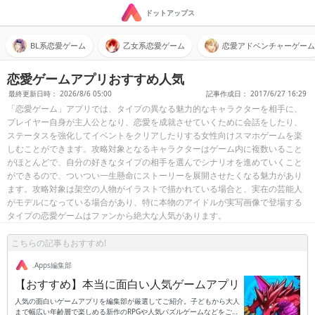
ドットアップス
BL系恋愛ゲーム
乙女系恋愛ゲーム
恋愛アドベンチャーゲーム
恋愛ゲームアプリおすすめ人気
最終更新日時： 2026/8/6 05:00
記事作成日： 2017/6/27 16:29
「恋愛ゲーム」アプリでは、タイプの異なる魅力的なキャラクターを相手に、
プレイヤー自身が主人公となり、恋愛を成就させていくために会話をしたり、
ステータスを強化してイベントをクリアしたりする女性向けスマホゲームを楽
しむことができます。攻略対象となるキャラクターはゲーム内に複数いること
がほとんどで、自分の好きなタイプの相手を選んでシナリオを進めていくこと
ができるので、ついつい一生懸命にストーリーを展開させたくなる魅力があり
ます。攻略対象は架空の人物がイラストで描かれている場合と、実在の芸能人
がモデルになっている場合があり、特に本物のアイドルが実写画像で登場する
タイプの恋愛ゲームはファンから絶大な人気があります。
こちらの記事もおすすめ!
.Apps編集部
【おすすめ】本当に面白い人気ゲームアプリ
人気の面白いゲームアプリを編集部が厳選してご紹介。子どもから大人
まで幅広い年齢層で楽しめる新作のRPGや人気パズルゲームなどをご紹