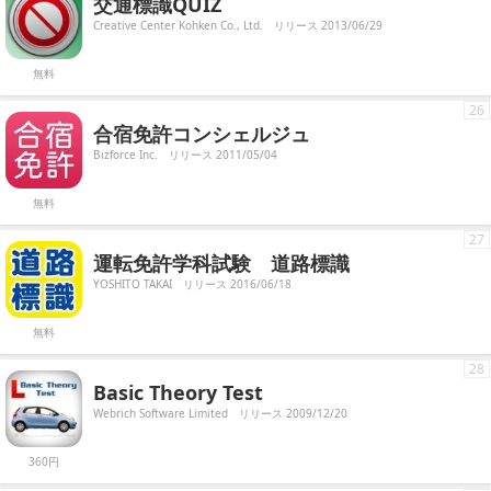
交通標識QUIZ
Creative Center Kohken Co., Ltd.
リリース 2013/06/29
無料
26
合宿免許コンシェルジュ
Bizforce Inc.
リリース 2011/05/04
無料
27
運転免許学科試験 道路標識
YOSHITO TAKAI
リリース 2016/06/18
無料
28
Basic Theory Test
Webrich Software Limited
リリース 2009/12/20
360円