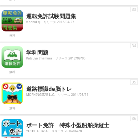
33
運転免許試験問題集
xiaohui qi
リリース 2013/04/27
無料
34
学科問題
Katsuya Imamura
リリース 2012/09/05
無料
35
道路標識de脳トレ
MORNINGSTAR LLC.
リリース 2014/03/11
無料
36
ボート免許 特殊小型船舶操縦士
YOSHITO TAKAI
リリース 2016/06/28