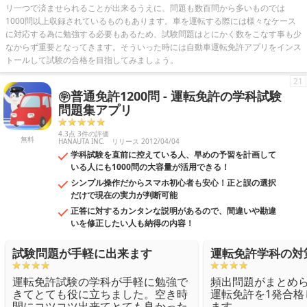
リ一つで済ませられることが出来るうえに、問題も数百問から多いものでは
1000問以上収録されているものもあります。車を運転する際には様々なケース
に対応する為に勉強する必要もあるため、試験問題はとにかく数をこなす事も少
なからず重要となってきます。そういった時には自動車運転免許アプリをインス
トールして試験の合格を目指してみましょう。
21
㊫普通免許1200問 - 運転免許の学科試験
問題集アプリ
4.3点 3件の評価
無料
HANAUTA INC.
リリース 2012/04/04
学科試験を直前に控えている人、早めの予習を計画して
いる人にも1000問の大容量が活用できる！
シンプル操作だからスマホ初心者も安心！正と誤の選択
だけで現在の実力が判断可能
正答に対するカンタンな説明があるので、間違いや勘違
いを修正したい人も納得の内容！
試験問題が手軽に出来ます
運転免許学科の対
運転免許試験の学科が手軽に勉強で
頻出問題がまとめ
きてとても役に立ちました。空き時
運転免許を1発合格
間にコツコツ出来てとても良かった
ます。