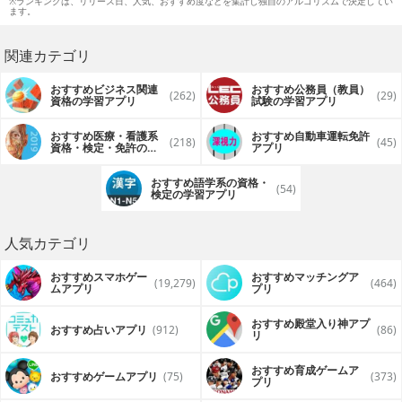
※ランキングは、リリース日、人気、おすすめ度などを集計し独自のアルゴリズムで決定してい
ます。
関連カテゴリ
おすすめビジネス関連
おすすめ公務員（教員）
(262)
(29)
資格の学習アプリ
試験の学習アプリ
おすすめ医療・看護系
おすすめ自動車運転免許
(218)
(45)
資格・検定・免許の学
アプリ
習アプリ
おすすめ語学系の資格・
(54)
検定の学習アプリ
人気カテゴリ
おすすめスマホゲー
おすすめマッチングア
(19,279)
(464)
ムアプリ
プリ
おすすめ殿堂入り神アプ
おすすめ占いアプリ
(912)
(86)
リ
おすすめ育成ゲームア
おすすめゲームアプリ
(75)
(373)
プリ