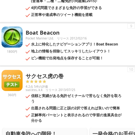
(普通車・二種・二輪免許)-問題集(2015)-
4択式問題でさまざまな免許の学習ができる
正答率や達成率のツイート機能を搭載
9
Boat Beacon
Pocket Mariner Ltd.
リリース 2012/02/16
水上に特化したナビゲーションアプリ！Boat Beacon
地上の情報を排除してスッキリしたレイアウト！
1800円
ピン機能で出発地点を保存することが可能！
10
サクセス虎の巻
4.2点 5件の評価
success,.k.k
リリース 2013/07/25
360円
信頼と実績がある免許ゼミナールで苦もなく免許を取ろ
う
出題される問題に正と誤の2択で答えれば良いので簡単
正解率何パーセントと表示されるので学習の進展具合が
分かる
自動車免許への階段！
一発合格のお手伝