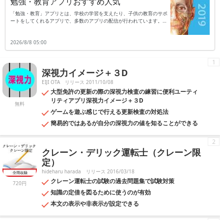
勉強・教育アプリおすすめ人気
「勉強・教育」アプリとは、学校の学習を支えたり、子供の教育のサポ
ートをしてくれるアプリで、多数のアプリの配信が行われています。勉
強・教育アプリとして代表的なものは、英語学習や数学の勉強などに利
用できるアプリで、英語の単語帳として利用したり、配信された数学問
2026/8/8 05:00
題を解いて答えをさらに応用したりと、勉強に活用できるのが特徴で
す。普段の学校の勉強だけではなく受験勉強に利用したり、苦手な教科
の復習などにも利用することもできるでしょう。教育アプリの中には、
1
子供のやる気を育てるアプリなども存在します。目的に合わせてたくさ
深視力イメージ＋３D
んのアプリの中から選べるため、受験勉強に、教育や子育てにと幅広く
活躍してくれるアプリとなっています。
EIJI OTA
リリース 2011/10/08
大型免許の更新の際の深視力検査の練習に便利ユーティ
リティアプリ深視力イメージ＋３D
無料
ゲームを遊ぶ感じで行える更新検査の対処法
簡易的ではあるが自分の深視力の値を知ることができる
2
クレーン・デリック運転士（クレーン限
定）
hideharu harada
リリース 2016/03/18
クレーン運転士の試験の過去問題集で試験対策
720円
知識の定借を図るために使うのが有効
本文の表示や非表示が設定できる