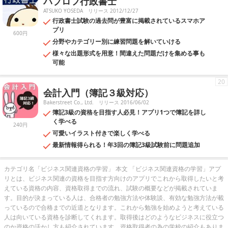
パブロフ行政書士
ATSUKO YOSEDA
リリース 2012/12/27
行政書士試験の過去問が豊富に掲載されているスマホア
プリ
600円
分野やカテゴリー別に練習問題を解いていける
様々な出題形式を用意！間違えた問題だけを集める事も
可能
20
会計入門（簿記３級対応）
Bakerstreet Co., Ltd.
リリース 2016/06/02
簿記3級の資格を目指す人必見！アプリ1つで簿記を詳し
く学べる
240円
可愛いイラスト付きで楽しく学べる
最新情報得られる！年3回の簿記3級試験前に問題追加
カテゴリ名「ビジネス関連資格の学習」 本文 「ビジネス関連資格の学習」アプ
リとは、ビジネス関連の資格を目指す方向けのアプリでこれから取得したいと考
えている資格の内容、資格取得までの流れ、試験の概要などが掲載されていま
す。目的が決まっている人は、合格者の勉強方法や体験談、有効な勉強方法が載
っているので合格までの近道となります。これから勉強を始めようと考えている
人は向いている資格を診断してくれます。取得後はどのようなビジネスに役立つ
のか資格の活かし方も紹介されています。資格取得者の為の学校の紹介もありま