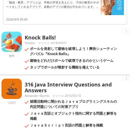
「勉強・教育」アプリとは、学校の学習を支えたり、子供の教育のサポ
ートをしてくれるアプリで、多数のアプリの配信が行われています。勉
強・教育アプリとして代表的なものは、英語学習や数学の勉強などに利
用できるアプリで、英語の単語帳として利用したり、配信された数学問
2026/8/9 05:00
題を解いて答えをさらに応用したりと、勉強に活用できるのが特徴で
す。普段の学校の勉強だけではなく受験勉強に利用したり、苦手な教科
の復習などにも利用することもできるでしょう。教育アプリの中には、
1
子供のやる気を育てるアプリなども存在します。目的に合わせてたくさ
Knock Balls!
んのアプリの中から選べるため、受験勉強に、教育や子育てにと幅広く
活躍してくれるアプリとなっています。
Voodoo
リリース 2018/09/07
ボールを発射して建物を破壊しよう！爽快シューティン
グパズル『Knock Balls』
無料
建物をどれだけボールで破壊できるのかというゲーム
タップでボールが噴射する機能を備えている
2
316 Java Interview Questions and
Answers
Alexander Mychlo
リリース 2016/05/10
就職活動時に聞かれるＪａｖａプログラミングスキルの
120円
判定問題についての対策アプリ
Ｊａｖａ言語とオブジェクト指向に関する問題と解答を
掲載
ＪａｖａＳｃｒｉｐｔ言語の問題と解答を掲載