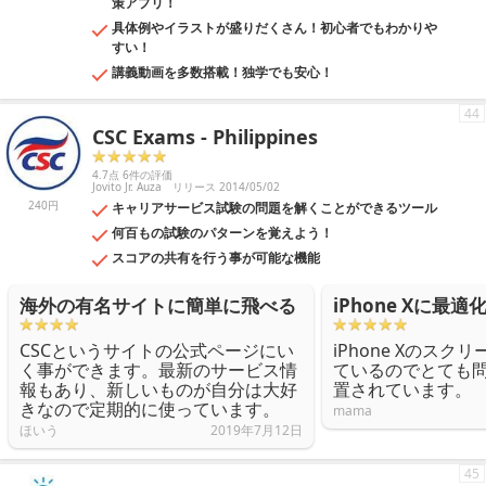
策アプリ！
具体例やイラストが盛りだくさん！初心者でもわかりや
すい！
講義動画を多数搭載！独学でも安心！
44
CSC Exams - Philippines
4.7点 6件の評価
Jovito Jr. Auza
リリース 2014/05/02
240円
キャリアサービス試験の問題を解くことができるツール
何百もの試験のパターンを覚えよう！
スコアの共有を行う事が可能な機能
海外の有名サイトに簡単に飛べる
iPhone Xに最適
CSCというサイトの公式ページにい
iPhone Xのス
く事ができます。最新のサービス情
ているのでとても
報もあり、新しいものが自分は大好
置されています。
きなので定期的に使っています。
mama
ほいう
2019年7月12日
45