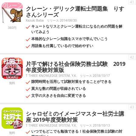
41
クレーン・デリック運転士問題集 りす
さんシリーズ
Kazuki Baba
リリース 2014/08/30
キュートなリスとクレーン運転士になるための問題を解
360円
いてみよう
本格的なクレーン知識をスマホで学んでいこう
用語集も付属しているので始めやすい
42
片手で解ける社会保険労務士試験 2019
年度受験対策版
T THREE KNOWLEDGE SYSTEM, Y.K.
リリース 2018/10/17
隙間時間を活用して試験対策をすることができる
無料
莫大な数の問題が収録されている
文字の大きさを自由に変更できる
43
シャロゼミのイメージマスター社労士講
座 2019年度受験対策
T THREE KNOWLEDGE SYSTEM, Y.K.
リリース 2018/10/13
いつでもどこでも勉強できる！社会保険労務士試験の対
無料