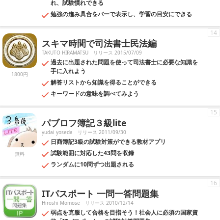
れ、試験慣れできる
勉強の進み具合をバーで表示し、学習の目安にできる
14
スキマ時間で司法書士民法編
TAKUTO HIRAMATSU
リリース 2015/07/09
過去に出題された問題を使って司法書士に必要な知識を
手に入れよう
1800円
解答リストから知識を得ることができる
キーワードの意味を調べてみよう
15
パブロフ簿記３級lite
yudai yoseda
リリース 2011/09/30
日商簿記3級の試験対策ができる教材アプリ
試験範囲に対応した43問を収録
無料
ランダムに10問ずつ出題される
16
ITパスポート 一問一答問題集
Hiroshi Momose
リリース 2010/12/14
弱点を克服して合格を目指そう！社会人に必須の国家資