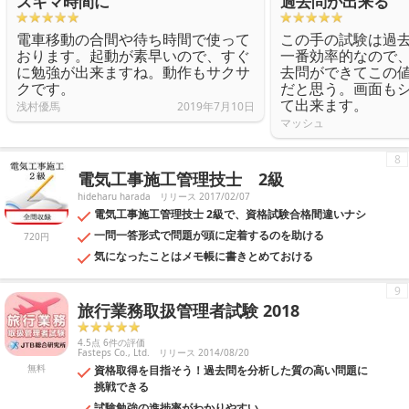
スキマ時間に
過去問が出来る
電車移動の合間や待ち時間で使って
この手の試験は過
おります。起動が素早いので、すぐ
一番効率的なので、
に勉強が出来ますね。動作もサクサ
去問ができてこの
クです。
だと思う。画面も
て出来ます。
浅村優馬
2019年7月10日
マッシュ
8
電気工事施工管理技士 2級
hideharu harada
リリース 2017/02/07
電気工事施工管理技士 2級で、資格試験合格間違いナシ
一問一答形式で問題が頭に定着するのを助ける
720円
気になったことはメモ帳に書きとめておける
9
旅行業務取扱管理者試験 2018
4.5点 6件の評価
Fasteps Co., Ltd.
リリース 2014/08/20
無料
資格取得を目指そう！過去問を分析した質の高い問題に
挑戦できる
試験勉強の進捗率がわかりやすい