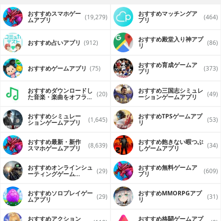
おすすめスマホゲー
おすすめマッチングア
(19,279)
(464)
ムアプリ
プリ
おすすめ殿堂入り神アプ
おすすめ占いアプリ
(912)
(86)
リ
おすすめ育成ゲームア
おすすめゲームアプリ
(75)
(373)
プリ
おすすめダウンロードし
おすすめ三国志シミュレ
(20)
(49)
た音楽・楽曲をオフライ
ーションゲームアプリ
ンで再生するアプリ
おすすめシミュレー
おすすめTPSゲームアプ
(1,645)
(53)
ションゲームアプリ
リ
おすすめ最新・新作
おすすめ飽きない暇つぶ
(8,639)
(34)
スマホゲームアプリ
しゲームアプリ
おすすめオンラインシュ
おすすめ無料ゲームア
(29)
(609)
ーティングゲーム
プリ
（FPS・TPS）アプリ
おすすめソロプレイゲー
おすすめ MMORPGアプ
(29)
(31)
ムアプリ
リ
おすすめアクション
おすすめ格闘ゲームアプ