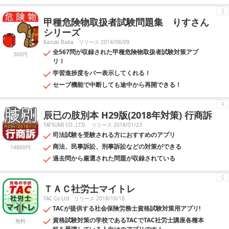
3
甲種危険物取扱者試験問題集 りすさん
シリーズ
Kazuki Baba
リリース 2014/08/09
全567問が収録された甲種危険物取扱者試験対策アプ
360円
リ！
学習進捗度をバー表示してくれる！
セーブ機能で中断しても途中から再開できる！
4
辰已の肢別本 H29版(2018年対策) 行商訴
TATSUMI CO.,LTD.
リリース 2018/01/23
司法試験を受験される方におすすめのアプリ
商法、民事訴訟、刑事訴訟などの対策ができる
14800円
過去問から厳選された問題が収録されている
5
ＴＡＣ社労士マイトレ
TAC Co.Ltd
リリース 2018/10/18
TACが提供する社会保険労務士資格試験対策用アプリ!
資格試験対策の学校であるTACでTAC社労士講座各種本
無料