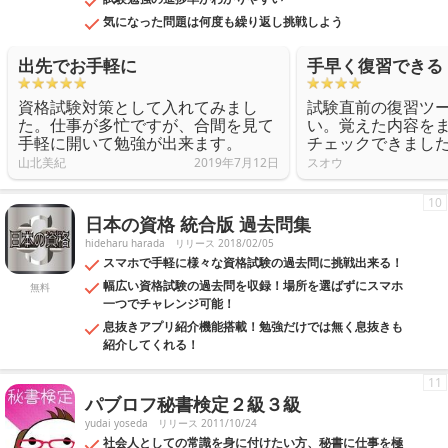
気になった問題は何度も繰り返し挑戦しよう
出先でお手軽に
手早く復習できる
資格試験対策として入れてみまし
試験直前の復習ツ
た。仕事が多忙ですが、合間を見て
い。覚えた内容を
手軽に開いて勉強が出来ます。
チェックできまし
山北美紀
2019年7月12日
スオウ
10
日本の資格 統合版 過去問集
hideharu harada
リリース 2018/02/05
スマホで手軽に様々な資格試験の過去問に挑戦出来る！
幅広い資格試験の過去問を収録！場所を選ばずにスマホ
無料
一つでチャレンジ可能！
息抜きアプリ紹介機能搭載！勉強だけでは無く息抜きも
紹介してくれる！
11
パブロフ秘書検定２級３級
yudai yoseda
リリース 2011/10/24
社会人としての常識を身に付けたい方、秘書に仕事を極