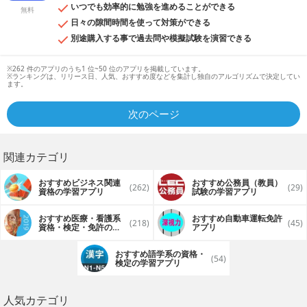
いつでも効率的に勉強を進めることができる
無料
日々の隙間時間を使って対策ができる
別途購入する事で過去問や模擬試験を演習できる
※262 件のアプリのうち1 位~50 位のアプリを掲載しています。
※ランキングは、リリース日、人気、おすすめ度などを集計し独自のアルゴリズムで決定してい
ます。
次のページ
関連カテゴリ
おすすめビジネス関連
おすすめ公務員（教員）
(262)
(29)
資格の学習アプリ
試験の学習アプリ
おすすめ医療・看護系
おすすめ自動車運転免許
(218)
(45)
資格・検定・免許の学
アプリ
習アプリ
おすすめ語学系の資格・
(54)
検定の学習アプリ
人気カテゴリ