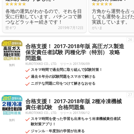
各地の運気がわかるので、それを目
方角から運勢を占
安に行動しています。パチンコで勝
しでも運勢を上げ
つなどラッキー続きです！
実践しています。
壁ギワ
2019年7月12日
がいま
26
合格支援！ 2017-2018年版 高圧ガス製造
保安責任者試験 丙種化学（特別） 攻略
問題集
KUROTEKKO CO., LTD.
リリース 2017/06/09
無料
スキマ時間で過去問に取り組んで試験対策！
過去６年分の試験問題をスマホで解ける
ニガテな問題に印をつけて解きなおせる
27
合格支援！ 2017-2018年版 2種冷凍機械
責任者試験 合格問題集
KUROTEKKO CO., LTD.
リリース 2017/06/12
スキマ時間を使った学習も出来ちゃう冷凍機械責任者試
無料
験対策アプリ！
ジャンル・年度別の学習が出来る