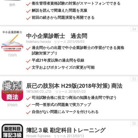
衛生管理者資格試験の対策がスマートフォンでできる
無料
解説を読んで間違えた問題を克服
前回の続きから問題演習を再開できる
34
中小企業診断士 過去問
hideharu harada
リリース 2015/09/03
過去問からの出題で中小企業診断士の学習ができる資格
試験対策アプリ
720円
平成21年度以降の過去問を収録
文字およびボタンサイズの変更が可能
35
辰已の肢別本 H29版(2018年対策) 商法
TATSUMI CO.,LTD.
リリース 2018/01/23
司法試験合格に役立つ商法の知識を過去問で学ぼう
一問一答形式の問題集で実力アップ
3700円
自信がない問題に△マークを付けられる
36
簿記３級 勘定科目トレーニング
Hiroaki Fujisawa
リリース 2013/03/13