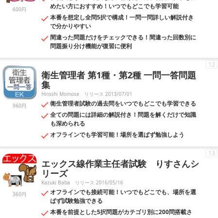
めたい方におすすめ！いつでもどこでも学習可能
600円
本番を想定し全問5択で構成！一問一問詳しい解説付き
で分かりやすい
間違った問題だけをチェックできる！間違った回数別に
問題振り分け機能が復習に便利
12
衛生管理者 第1種・第2種 一問一答問題
集
Hiroshi Momose
リリース 2013/07/01
衛生管理者試験の過去問をいつでもどこでも学習できる
960円
全ての問題には詳細の解説付き！問題を解くだけで知識
も深められる
オフラインでも学習可能！場所を選ばず勉強しよう
13
エックス線作業主任者試験 りすさんシ
リーズ
Kazuki Baba
リリース 2016/05/16
オフラインでも接続可能！いつでもどこでも、場所を選
360円
ばず試験勉強できる
本番を前提とした5択問題がカテゴリ別に200問搭載さ