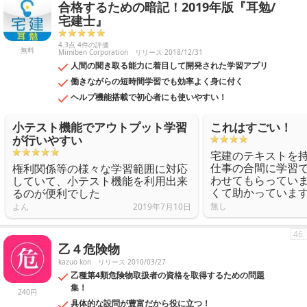
合格するための暗記！2019年版『耳勉/
宅建士』
4.3点 4件の評価
無料
Mimiben Corporation
リリース 2018/12/31
人間の聞き取る能力に着目して開発された学習アプリ
働きながらの短時間学習でも効率よく身に付く
ヘルプ機能搭載で初心者にも使いやすい！
小テスト機能でアウトプット学習
これはすごい！
が行いやすい
宅建のテキストを
仕事の合間に学習
権利関係等の様々な学習範囲に対応
わせてもらってい
していて、小テスト機能を利用出来
くて助かっていま
るのが便利でした
無し
よん
2019年7月10日
46
乙４危険物
kazuo kon
リリース 2010/03/27
乙種第4類危険物取扱者の資格を取得するための問題
集！
240円
具体的な設問が豊富だから役に立つ！