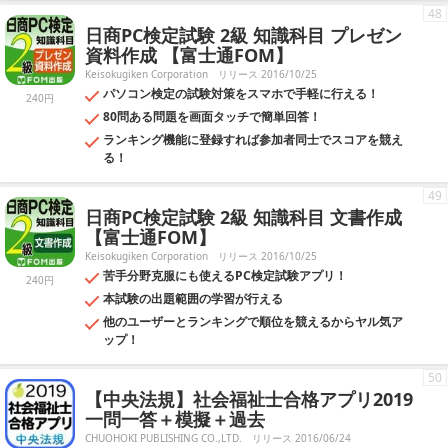
48
日商PC検定試験 2級 知識科目 プレゼン
資料作成 【富士通FOM】
Keisokugiken Corporation
リリース 2016/10/25
パソコン検定の試験対策をスマホで手軽に行える！
240円
80問ある問題を画面タッチで簡単回答！
ランキング機能に登録すれば参加者同士でスコアを競え
る！
49
日商PC検定試験 2級 知識科目 文書作成
【富士通FOM】
Keisokugiken Corporation
リリース 2016/10/25
苦手分野克服にも使えるPC検定試験アプリ！
240円
本試験の出題範囲の学習が行える
他のユーザーとランキングで順位を競えるからヤル気ア
ップ！
50
【中央法規】社会福祉士合格アプリ2019
一問一答＋模擬＋過去
CHUOHOKI PUBLISHING CO.,LTD.
リリース 2016/06/24