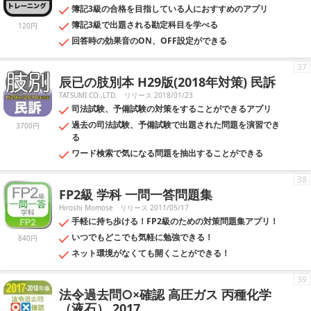
簿記3級の合格を目指している人におすすめのアプリ
簿記3級で出題される勘定科目を学べる
120円
回答時の効果音のON、OFF設定ができる
37
辰已の肢別本 H29版(2018年対策) 民訴
TATSUMI CO.,LTD.
リリース 2018/01/23
司法試験、予備試験の対策をすることができるアプリ
過去の司法試験、予備試験で出題された問題を演習でき
3700円
る
ワード検索で気になる問題を抽出することができる
38
FP2級 学科 一問一答問題集
Hiroshi Momose
リリース 2011/05/17
手軽に持ち歩ける！FP2級のための対策問題集アプリ！
いつでもどこでも気軽に勉強できる！
840円
ネット環境がなくても開くことができる！
39
法令過去問○×確認 高圧ガス 丙種化学
（液石） 2017