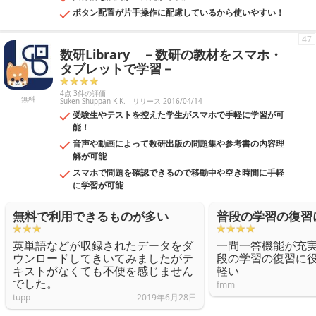
ボタン配置が片手操作に配慮しているから使いやすい！
47
数研Library －数研の教材をスマホ・
タブレットで学習－
4点 3件の評価
無料
Suken Shuppan K.K.
リリース 2016/04/14
受験生やテストを控えた学生がスマホで手軽に学習が可
能！
音声や動画によって数研出版の問題集や参考書の内容理
解が可能
スマホで問題を確認できるので移動中や空き時間に手軽
に学習が可能
無料で利用できるものが多い
普段の学習の復習
英単語などが収録されたデータをダ
一問一答機能が充
ウンロードしてきいてみましたがテ
段の学習の復習に
キストがなくても不便を感じません
軽い
でした。
fmm
tupp
2019年6月28日