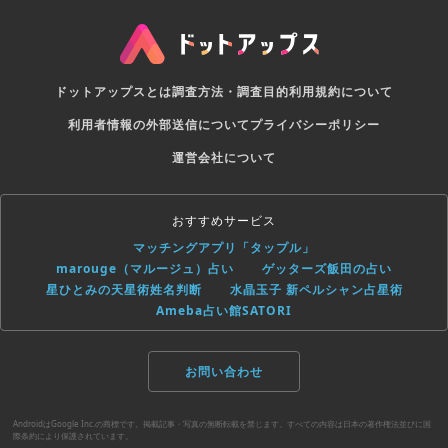
ドットアップスとは
調査方法・調査目的
利用規約について
利用者情報の外部送信について
プライバシーポリシー
運営会社について
おすすめサービス
マッチングアプリ「タップル」
marouge（マルージュ）占い
ゲッターズ飯田の占い
星ひとみの天星術姓名判断
水晶玉子 新ペルシャン占星術
Ameba占い館SATORI
お問い合わせ
AndroidはGoogle Inc.の商標です。掲載記事・写真の無断転載を禁じます。すべての内容は日本の著作権法並びに国
際条約により保護されています。