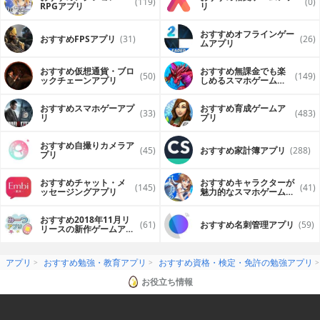
(119)
(0)
RPGアプリ
リ
おすすめオフラインゲー
おすすめFPSアプリ
(31)
(26)
ムアプリ
おすすめ仮想通貨・ブロ
おすすめ無課金でも楽
(50)
(149)
ックチェーンアプリ
しめるスマホゲームア
プリ
おすすめスマホゲーアプ
おすすめ育成ゲームア
(33)
(483)
リ
プリ
おすすめ自撮りカメラア
(45)
おすすめ家計簿アプリ
(288)
プリ
おすすめチャット・メ
おすすめキャラクターが
(145)
(41)
ッセージングアプリ
魅力的なスマホゲームア
プリ
おすすめ2018年11月リ
(61)
おすすめ名刺管理アプリ
(59)
リースの新作ゲームアプ
リ
アプリ
おすすめ勉強・教育アプリ
おすすめ資格・検定・免許の勉強アプリ
お役立ち情報