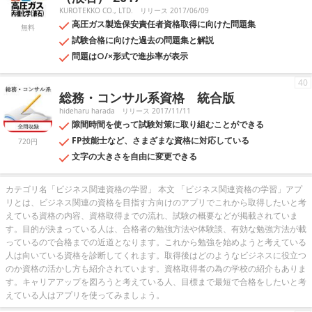
KUROTEKKO CO., LTD.
リリース 2017/06/09
高圧ガス製造保安責任者資格取得に向けた問題集
無料
試験合格に向けた過去の問題集と解説
問題は○/×形式で進歩率が表示
40
総務・コンサル系資格 統合版
hideharu harada
リリース 2017/11/11
隙間時間を使って試験対策に取り組むことができる
FP技能士など、さまざまな資格に対応している
720円
文字の大きさを自由に変更できる
カテゴリ名「ビジネス関連資格の学習」 本文 「ビジネス関連資格の学習」アプ
リとは、ビジネス関連の資格を目指す方向けのアプリでこれから取得したいと考
えている資格の内容、資格取得までの流れ、試験の概要などが掲載されていま
す。目的が決まっている人は、合格者の勉強方法や体験談、有効な勉強方法が載
っているので合格までの近道となります。これから勉強を始めようと考えている
人は向いている資格を診断してくれます。取得後はどのようなビジネスに役立つ
のか資格の活かし方も紹介されています。資格取得者の為の学校の紹介もありま
す。キャリアアップを図ろうと考えている人、目標まで最短で合格をしたいと考
えている人はアプリを使ってみましょう。