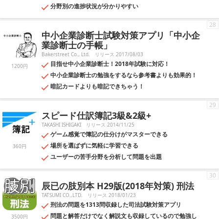
分野別の進捗状況が分かりやすい
28
中小企業診断士試験対策アプリ「中小企
業診断士の手帳」
Bakerstreet Co., Ltd.
リリース 2017/08/03
目指せ中小企業診断士！2018年試験に対応！
1200円
中小企業診断士の勉強をするなら参考書よりも効果的！
暗記カードよりも暗記できちゃう！
29
スピード仕訳簿記3級&2級+
TAKASHI ISHIGAKI
リリース 2014/11/25
ゲーム感覚で簿記の仕分けがマスターできる
場所を選ばずに気軽に学習できる
360円
ユーザーの苦手分野を分析して問題を出題
30
辰已の肢別本 H29版(2018年対策) 刑法
TATSUMI CO.,LTD.
リリース 2018/01/23
刑法の問題を1313問収録した司法試験対策アプリ
問題と解答だけでなく解説文も収録しているので勉強し
3500円