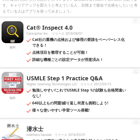
す。キャリアアップを図ろうと考えている人、目標まで最短で合格をしたいと考
えている人はアプリを使ってみましょう。
21
Cat® Inspect 4.0
Caterpillar Inc.
リリース 2018/08/01
Cat社の重機の点検および修理の要請をペーパーレス化
できる！
無料
点検項目を整理することが可能！
詳細な機種ごとの設定データが用意済み！
22
USMLE Step 1 Practice Q&A
Higher Learning Technologies LLC
リリース 2012/05/15
勉強しやすい!これでUSMLE Step 1の試験も合格間違い
なし!
無料
640以上もの問題!繰り返し何度も挑戦しよう!
様々な使いやすい学習ツール搭載!
23
潜水士
hideharu harada
リリース 2016/03/31