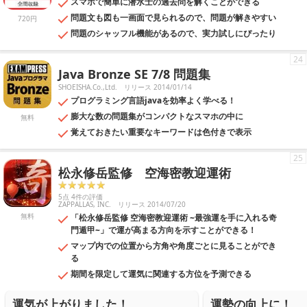
スマホで簡単に潜水士の過去問を解くことができる
問題文も図も一画面で見られるので、問題が解きやすい
720円
問題のシャッフル機能があるので、実力試しにぴったり
24
Java Bronze SE 7/8 問題集
SHOEISHA.Co.,Ltd.
リリース 2014/01/14
プログラミング言語javaを効率よく学べる！
膨大な数の問題集がコンパクトなスマホの中に
無料
覚えておきたい重要なキーワードは色付きで表示
25
松永修岳監修 空海密教迎運術
5点 4件の評価
ZAPPALLAS, INC.
リリース 2014/07/20
無料
「松永修岳監修 空海密教迎運術 ~最強運を手に入れる奇
門遁甲~」で運が高まる方向を示すことができる！
マップ内での位置から方角や角度ごとに見ることができ
る
期間を限定して運気に関連する方位を予測できる
運気が上がりました！
運勢の向上に！