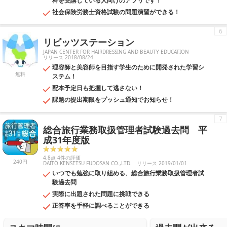
科を受講している人向けのアプリです！
社会保険労務士資格試験の問題演習ができる！
6
リビッツステーション
JAPAN CENTER FOR HAIRDRESSING AND BEAUTY EDUCATION
リリース 2018/08/24
理容師と美容師を目指す学生のために開発された学習シ
無料
ステム！
配本予定日も把握して逃さない！
課題の提出期限をプッシュ通知でお知らせ！
7
総合旅行業務取扱管理者試験過去問 平
成31年度版
4.8点 4件の評価
240円
DAITO KENSETSU FUDOSAN CO.,LTD.
リリース 2019/01/01
いつでも勉強に取り組める、総合旅行業務取扱管理者試
験過去問
実際に出題された問題に挑戦できる
正答率を手軽に調べることができる