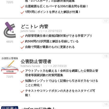
格「ITパスポート」の試験対策問題集
720円
出題範囲を広くカバーする330の過去問を収録！
1問1問にポイントを押さえた解説が付属！
17
どこトレ 内管
Junichi Sakai
リリース 2016/10/23
内部管理責任者の資格試験対策ができる学習アプリ
約500問の2択問題と解説を収録している
480円
自動で問題が最新のものに更新される
18
公害防止管理者
hideharu harada
リリース 2017/03/20
アウトプット力を鍛える！全科目を網羅した公害防止管
理者等国家試験の対策問題集
720円
知識のインプットではなく記憶から引き出す力をつける
ことに特化！
テキストやコマンドボタンの大きさをカスタマイズ可
能！
19