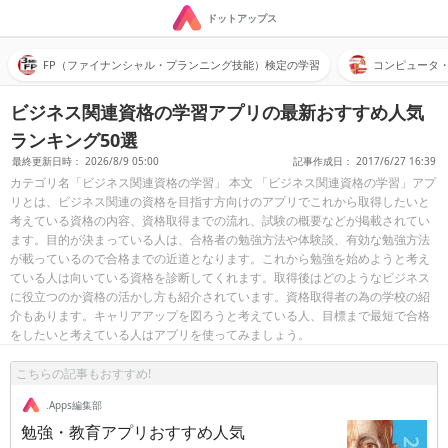
ドットアップス
FP（ファイナンシャル・プランニング技能）検定の学習
コンピュータ
ビジネス関連資格の学習アプリの最新おすすめ人気
ランキング50選
最終更新日時： 2026/8/9 05:00
記事作成日： 2017/6/27 16:39
カテゴリ名「ビジネス関連資格の学習」 本文 「ビジネス関連資格の学習」アプ
リとは、ビジネス関連の資格を目指す方向けのアプリでこれから取得したいと
考えている資格の内容、資格取得までの流れ、試験の概要などが掲載されてい
ます。目的が決まっている人は、合格者の勉強方法や体験談、有効な勉強方法
が載っているので合格までの近道となります。これから勉強を始めようと考え
ている人は向いている資格を診断してくれます。取得後はどのようなビジネス
に役立つのか資格の活かし方も紹介されています。資格取得者の為の学校の紹
介もあります。キャリアアップを図ろうと考えている人、目標まで最短で合格
をしたいと考えている人はアプリを使ってみましょう。
こちらの記事もおすすめ!
.Apps編集部
勉強・教育アプリおすすめ人気