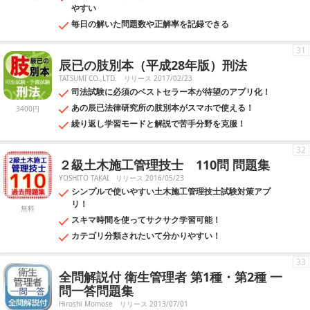
やすい
毎日の解いた問題数や正解率を記録できる
31
辰已の肢別本（平成28年版）刑法
TATSUMI CO.,LTD.
リリース 2017/02/23
司法試験に必須のベストセラー本が待望のアプリ化！
あの辰已法律研究所の肢別本がスマホで使える！
3400円
繰り返し学習モードと解説で苦手分野を克服！
32
２級土木施工管理技士 110問 問題集
YOSHITO TAKAI
リリース 2016/05/23
シンプルで使いやすい土木施工管理技士試験対策アプ
リ！
無料
スキマ時間を使ってサクサク学習可能！
カテゴリ分類されたいて分かりやすい！
33
全問解説付 衛生管理者 第1種・第2種 一
問一答問題集
Hiroshi Momose
リリース 2013/07/01