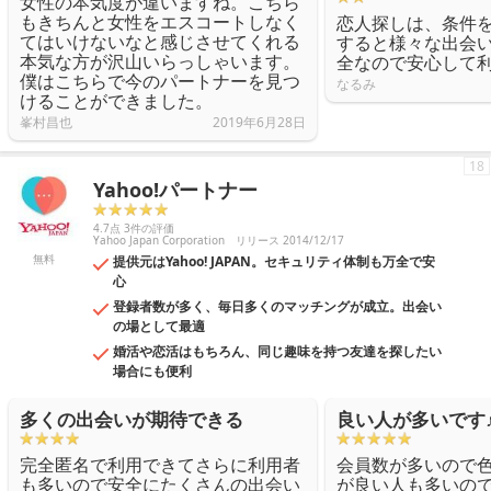
女性の本気度が違いますね。こちら
もきちんと女性をエスコートしなく
恋人探しは、条件
てはいけないなと感じさせてくれる
すると様々な出会
本気な方が沢山いらっしゃいます。
全なので安心して
僕はこちらで今のパートナーを見つ
なるみ
けることができました。
峯村昌也
2019年6月28日
18
Yahoo!パートナー
4.7点 3件の評価
Yahoo Japan Corporation
リリース 2014/12/17
無料
提供元はYahoo! JAPAN。セキュリティ体制も万全で安
心
登録者数が多く、毎日多くのマッチングが成立。出会い
の場として最適
婚活や恋活はもちろん、同じ趣味を持つ友達を探したい
場合にも便利
多くの出会いが期待できる
良い人が多いです
完全匿名で利用できてさらに利用者
会員数が多いので
も多いので安全にたくさんの出会い
が良い人も多いの