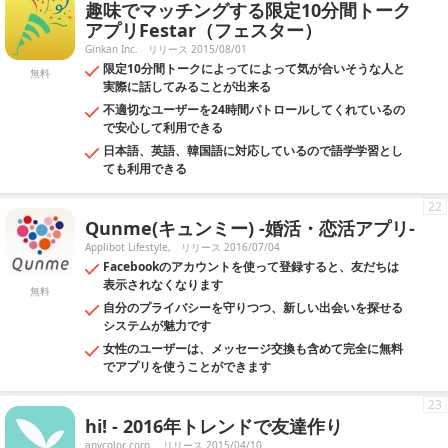
趣味でマッチングする限定10分間トーク
アプリFestar（フェスター）
Ginkan Inc.
リリース 2015/08/01
限定10分間トークによってによって気が合いそうな人と
無料
実際に話してみることが出来る
不適切なユーザーを24時間パトロールしてくれているの
で安心して利用できる
日本語、英語、韓国語に対応しているので語学学習とし
ても利用できる
22
Qunme(キュンミー) -婚活・恋活アプリ-
Applibot Lifestyle,
リリース 2016/07/04
Facebookのアカウントを使って登録すると、友だちは
表示されなくなります
無料
自分のプライバシーを守りつつ、新しい出会いを探せる
システムが魅力です
女性のユーザーは、メッセージ交換も含めて完全に無料
でアプリを使うことができます
23
hi! - 2016年トレンドで友達作り
anycolor corp.
リリース 2015/04/10