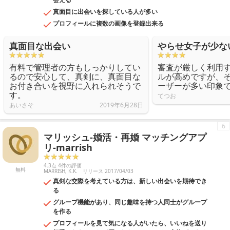
真面目に出会いを探している人が多い
プロフィールに複数の画像を登録出来る
真面目な出会い
やらせ女子が少な
有料で管理者の方もしっかりしてい
審査が厳しく利用
るので安心して、真剣に、真面目な
ルが高めですが、
お付き合いを視野に入れられそうで
ーザーが多い印象
す。
てつお
あいさそ
2019年6月28日
6
マリッシュ-婚活・再婚 マッチングアプ
リ-marrish
4.3点 4件の評価
無料
MARRISH, K.K.
リリース 2017/04/03
真剣な交際を考えている方は、新しい出会いを期待でき
る
グループ機能があり、同じ趣味を持つ人同士がグループ
を作る
プロフィールを見て気になる人がいたら、いいねを送り