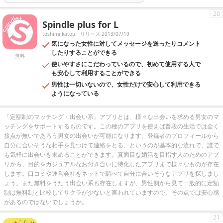
20
Spindle plus for L
toshimi katou
リリース 2013/07/19
気になった女性に対してメッセージを送ったりコメント
したりすることができる
無料
使いやすさにこだわっているので、初めて使用する人で
も安心して利用することができる
男性は一切いないので、女性だけで安心して利用できる
ようになっている
「定額制のマッチング・出会い系」アプリとは、様々な出会いを求める男女のマ
ッチングをサポートするものです。この種のアプリを使えば普段の生活では全く
接点が無いであろう男女の出会いが可能になります。登録者のプロフィールから
自分に合いそうな相手を見つけて連絡をとる、というのが基本的な流れで、誰で
も気軽に出会いを求めることができます。真面目な婚活を目指す人のためのアプ
リから、目的をカジュアルなお付き合いに特化したアプリまで様々なものが存在
します。口コミや運営会社をネットで調べて自分に合いそうなアプリを探しまし
ょう。また無料をうたう出会い系も存在しますが、男性側から見て一般的に定額
制は無料制と比較してサクラが少ないと言われていますので、その点では安心感
があるのではないでしょうか。
21