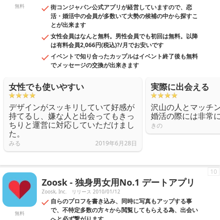
無料
街コンジャパン公式アプリが経営していますので、恋
活・婚活中の会員が多数いて大勢の候補の中から探すこ
とが出来ます
女性会員はなんと無料。男性会員でも初回は無料。以降
は有料会員2,066円(税込)?/月でお安いです
イベントで知り合ったカップルはイベント終了後も無料
でメッセージの交換が出来きます
女性でも使いやすい
実際に出会える
デザインがスッキリしていて好感が
沢山の人とマッチ
持てるし、嫌な人と出会ってもきっ
婚活の際には非常
ちりと運営に対応していただけまし
きの
た。
みる
2019年6月28日
10
Zoosk - 独身男女用No.1 デートアプリ
Zoosk, Inc.
リリース 2010/01/12
自らのプロフを書き込み、同時に写真もアップする事
で、不特定多数の方々から閲覧してもらえる為、出会い
無料
へと必ず繋がります