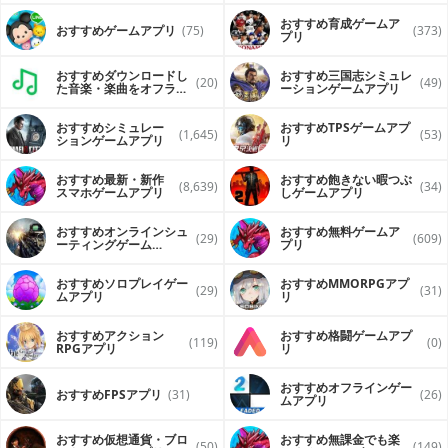
おすすめ育成ゲームア
おすすめゲームアプリ
(75)
(373)
プリ
おすすめダウンロードし
おすすめ三国志シミュレ
(20)
(49)
た音楽・楽曲をオフライ
ーションゲームアプリ
ンで再生するアプリ
おすすめシミュレー
おすすめTPSゲームアプ
(1,645)
(53)
ションゲームアプリ
リ
おすすめ最新・新作
おすすめ飽きない暇つぶ
(8,639)
(34)
スマホゲームアプリ
しゲームアプリ
おすすめオンラインシュ
おすすめ無料ゲームア
(29)
(609)
ーティングゲーム
プリ
（FPS・TPS）アプリ
おすすめソロプレイゲー
おすすめ MMORPGアプ
(29)
(31)
ムアプリ
リ
おすすめアクション
おすすめ格闘ゲームアプ
(119)
(0)
RPGアプリ
リ
おすすめオフラインゲー
おすすめFPSアプリ
(31)
(26)
ムアプリ
おすすめ仮想通貨・ブロ
おすすめ無課金でも楽
(50)
(149)