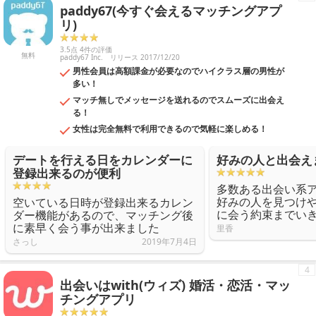
paddy67(今すぐ会えるマッチングアプ
リ)
3.5点 4件の評価
無料
paddy67 Inc.
リリース 2017/12/20
男性会員は高額課金が必要なのでハイクラス層の男性が
多い！
マッチ無しでメッセージを送れるのでスムーズに出会え
る！
女性は完全無料で利用できるので気軽に楽しめる！
デートを行える日をカレンダーに
好みの人と出会え
登録出来るのが便利
多数ある出会い系
好みの人を見つけ
空いている日時が登録出来るカレン
に会う約束までい
ダー機能があるので、マッチング後
に素早く会う事が出来ました
里香
さっし
2019年7月4日
4
出会いはwith(ウィズ) 婚活・恋活・マッ
チングアプリ