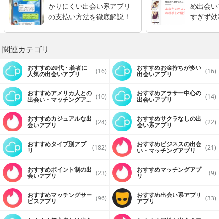
かりにくい出会い系アプリ
め出会い
の支払い方法を徹底解説！
すぎず効
コツ
関連カテゴリ
おすすめ20代・若者に
おすすめお金持ちが多い
(16)
(16)
人気の出会いアプリ
出会いアプリ
おすすめアメリカ人との
おすすめアラサー中心の
(10)
(14)
出会い・マッチングアプ
出会いアプリ
リ
おすすめカジュアルな出
おすすめサクラなしの出
(24)
(22)
会いアプリ
会い系アプリ
おすすめタイプ別アプ
おすすめビジネスの出会
(182)
(21)
リ
い・マッチングアプリ
おすすめポイント制の出
おすすめマッチングアプ
(23)
(9)
会いアプリ
リ
おすすめマッチングサー
おすすめ出会い系アプリ
(96)
(33)
ビスアプリ
アプリ