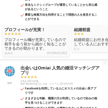
有名なミクシィグループが運営していることから安心感
があるということ
豊富な検索方法を利用することで理想の人を発見するこ
とができる
プロフィールが充実！
結婚前提
プロフィール欄が充実しているので
結婚前提にお付き
相手を会う前から細かく知ることが
している人におす
できるのが助かります。
むら
みみみ
2019年6月28日
15
出会いはOmiai 人気の婚活マッチングア
プリ
4.8点 4件の評価
無料
Net Marketing Co., Ltd
リリース 2013/01/05
Facebookを利用している人にオススメの出会い系アプ
リです
さまざまな年齢、職業の方が利用しているので好みの相
手を見つけることができます