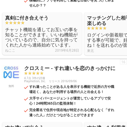
積極的にアプリを利用して素敵な出会いを見つけてみま
せんか？？
真剣に付き合えそう
マッチングした相
楽しめる
チャット機能を通してお互いの事を
知ることができます。いいね機能が
ログインや新着順
ついているので、自分に気を持って
する事が可能で、
くれた人から連絡始めています。
ね！を送れるのが
ねここ
2019年6月28日
東北
16
クロスミー - すれ違いを恋のきっかけに
4.7点 3件の評価
Playmotion, Inc.
リリース 2016/09/06
無料
すれ違ったことがある人を表示する機能で近所の方や職
場近く、あなたが利用する場所の人と出会える！
大手サイバーエージェントが運営しているアプリで安
心！24時間365日の監視体制！
完全匿名で住所や現在地が特定される心配もなく「すれ
違った人」だけとつながることができます