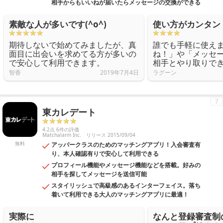
相手からもいいねが届いたらメッセージの交換ができる
素敵な人が多いです(^o^)
使い方がカンタン
期待しないで始めてみましたが、真
誰でも手軽に使え
面目に出会いを求めてる方が多いの
ね！」や「メッセ
で安心して利用できます。
相手とやり取りで
智香
2019年7月4日
ラグーン
7
東カレデート
4.2点 6件の評価
Matchalarm Inc.
リリース 2015/09/04
無料
アッパークラスのためのマッチングアプリ！入会審査有
り、本人確認有りで安心して利用できる
プロフィール機能やメッセージ機能などを搭載。好みの
相手を探してメッセージを送信可能
スタイリッシュで高級感のあるインターフェイス。落ち
着いて利用できる大人のマッチングアプリに最適！
実際に
なんと登録審査制