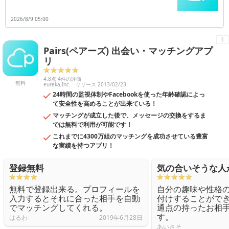
レビュー。数々の出会い系アプリを使ってきた編集部が「出会える恋活
アプリ」を厳選！男性も女性も基本無料で使えて、街コンやお見合いよ
2026/8/9 05:00
りコスパの良いマッチングアプリ。婚活も恋活もスマホ１つで！※紹介
中のアプリは一部無料・有料版を含みます。
1
Pairs(ペアーズ) 出会い・マッチングアプ
リ
4.8点 4件の評価
無料
eureka,Inc.
リリース 2013/02/23
24時間の監視体制やFacebookを使った年齢確認によっ
て安全性を高めることが出来ている！
マッチングが成立した後で、メッセージの交換をするま
では無料で利用が可能です！
これまでに4300万組のマッチングを成功させている豊富
な実績を持つアプリ！
登録無料
気の合いそうな人
無料で登録出来る。プロフィールを
自分の趣味や性格
入力するとそれに合った相手を自動
付けすることがで
でマッチングしてくれる。
通点の持ったお相
す。
はるわ
2019年6月28日
あいさそ