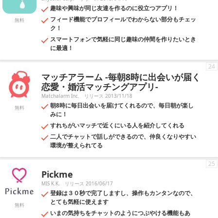
趣味や興味が同じ友達を作るのに役立つアプリ！
フィード機能でプロフィールでわからない部分もチェッ
無料
ク！
スマートフォンで気軽に同じ趣味の仲間を作りたいとき
に最適！
24
マッチアラーム -毎朝8時に出会いが届く
恋愛・婚活マッチングアプリ-
Matchalarm Inc.
リリース 2013/11/18
朝8時に毎日出会いを届けてくれるので、毎日朝が楽し
無料
みに！
すれちがいマッチで近くにいる人を紹介してくれる
二人でチャットで話しができるので、仲良くなりやすい
環境が整えられてる
25
Pickme
MIS K.K.
リリース 2016/06/17
登録は３０秒で完了しますし、操作もカンタンなので、
とても気軽に使えます
無料
いまの気持ちをチャットのようにつぶやける機能もあ