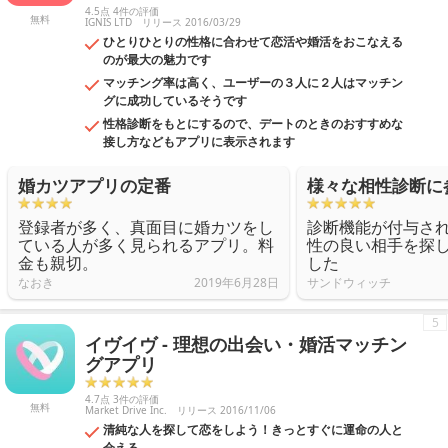
4.5点 4件の評価
無料
IGNIS LTD
リリース 2016/03/29
ひとりひとりの性格に合わせて恋活や婚活をおこなえる
のが最大の魅力です
マッチング率は高く、ユーザーの３人に２人はマッチン
グに成功しているそうです
性格診断をもとにするので、デートのときのおすすめな
接し方などもアプリに表示されます
婚カツアプリの定番
様々な相性診断に
登録者が多く、真面目に婚カツをし
診断機能が付与さ
ている人が多く見られるアプリ。料
性の良い相手を探
金も親切。
した
なおき
2019年6月28日
サンドウィッチ
5
イヴイヴ - 理想の出会い・婚活マッチン
グアプリ
4.7点 3件の評価
無料
Market Drive Inc.
リリース 2016/11/06
清純な人を探して恋をしよう！きっとすぐに運命の人と
会える