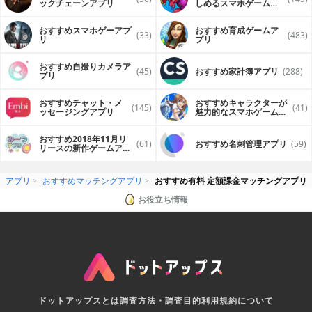
ックチェーンアプリ
しめるスマホゲームア
プリ
おすすめスマホゲーアプ
おすすめ育成ゲームア
(33)
(483)
リ
プリ
おすすめ自撮りカメラア
(45)
おすすめ家計簿アプリ
(288)
プリ
おすすめチャット・メ
おすすめキャラクターが
(145)
(41)
ッセージングアプリ
魅力的なスマホゲームア
プリ
おすすめ2018年11月リ
(61)
おすすめ名刺管理アプリ
(59)
リースの新作ゲームアプ
リ
アプリ
おすすめマッチングアプリ
おすすめ有料 定額課金マッチングアプリ
お役立ち情報
ドットアップスとは
調査方法・調査目的
利用規約について