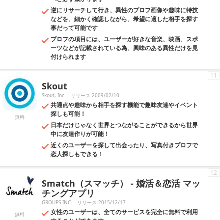
逆にリサーチして行き、異性のプロフ画像や趣味に特技
などを、細かく確認しながら、希望に適した相手を探す
事だって可能です
プロフの項目には、ユーザーが好きな音楽、映画、スポ
ーツなどが記載されている為、興味のある異性だけを見
付けられます
11
Skout
Skout, Inc.
リリース 2009/02/10
共通点や趣味から相手を探す機能で趣味友達やイベント
探しも可能！
無料
日本だけじゃなく世界とつながることができるから世界
中に友達作りが可能！
近くのユーザーを探して出会ったり、写真付きプロフで
恋人探しもできる！
12
Smatch（スマッチ） - 婚活＆恋活 マッ
チングアプリ
GROUPS INC.
リリース 2015/12/17
女性のユーザーは、全てのサービスを完全に無料で利用
無料