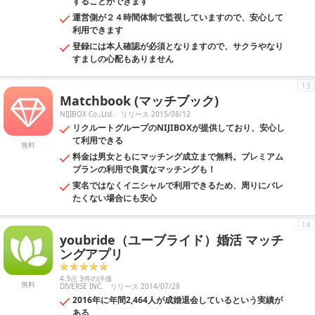
することができます
運営側が２４時間体制で監視していますので、安心して
利用できます
登録には本人確認が必須となりますので、サクラやなり
すましの心配もありません
13
Matchbook (マッチブック)
NIJIBOX Co.,Ltd.
リリース 2015/08/12
リクルートグループのNIJIBOXが提供しており、安心し
て利用できる
無料
料金は男女ともにマッチング成立まで無料。プレミアム
プランの利用で良質なマッチングも！
実名ではなくイニシャルで利用できるため、周りにバレ
たくない場合にも安心
14
youbride（ユーブライド）婚活 マッチ
ングアプリ
4.3点 3件の評価
無料
DIVERSE INC.
リリース 2014/07/28
2016年に年間2,464人が成婚退会しているという実績が
ある