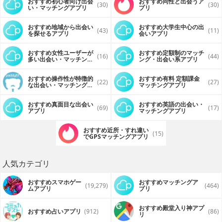
おすすめ初心者向け出会
おすすめ同性と出会うア
(30)
(30)
い・マッチングアプリ
プリ
おすすめ地域から出会い
おすすめ大学生中心の出
(43)
(11)
を探せるアプリ
会いアプリ
おすすめ女性ユーザーが
おすすめ定額制のマッチ
(16)
(44)
多い出会い・マッチング
ング・出会い系アプリ
アプリ
おすすめ操作性が特徴的
おすすめ有料 定額課金
(22)
(27)
な出会い・マッチングア
マッチングアプリ
プリ
おすすめ真面目な出会い
おすすめ英語の出会い・
(69)
(17)
アプリ
マッチングアプリ
おすすめ近所・すれ違い
(15)
でGPSマッチングアプリ
人気カテゴリ
おすすめスマホゲー
おすすめマッチングア
(19,279)
(464)
ムアプリ
プリ
おすすめ殿堂入り神アプ
おすすめ占いアプリ
(912)
(86)
リ