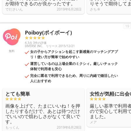
が期待できるのが良かったです。
りそうで期待して
でださいん
2019年6月28日
さち☆
19
Poiboy(ポイボーイ)
4.3点 3件の評価
DIVERSE INC.
リリース 2015/12/21
無料
女の子からアクションを起こす新感覚のマッチングアプ
リ！使い方が簡単で始めやすい
運営しているのは上場企業のミクシィ。厳しいチェック
体制で利用者も安心
完全に匿名で利用できるため、周りに内緒で婚活したい
人におすすめ
とても簡単
女性が気軽に出会
画像を上げて、たまにいいね！を押
厳しい基準で利用
したりするだけで、あとは待つだけ
ので安心して利用
でいいので煩わしさがなくて良いで
ました。
す。
メア
もっくん
2019年6月28日