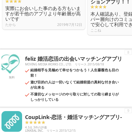
ションアプリ！！
実際にお会いした事のある方もいま
すが若干他のアプリより年齢層が高
本人確認あり、登
いです
パー層向けのコミ
で安心して利用で
たから
2019年7月12日
ここね
8
feliz 婚活恋活の出会いマッチングアプリ
MOVING MEDIA WORKS CO., LTD.
リリース 2015/08/18
結婚相手を見極めて幸せをつかもう！人生薔薇色も目の
前！
無料
遊び目的の人は一切いなくて結婚前提の真剣な付き合い
が出来る
不適切なメッセージのやり取りに対しての取り締まりが
しっかりしている
9
CoupLink-恋活・婚活マッチングアプリ-
4.3点 3件の評価
LINKBAL INC.
リリース 2015/12/15