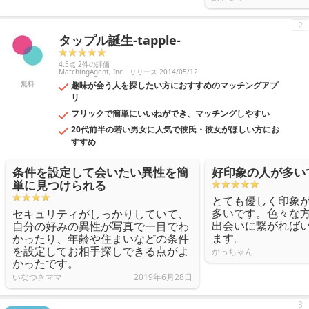
2
タップル誕生-tapple-
4.5点 2件の評価
MatchingAgent, Inc
リリース 2014/05/12
無料
趣味が会う人を探したい方におすすめのマッチングアプ
リ
フリックで簡単にいいねができ、マッチングしやすい
20代前半の若い男女に人気で彼氏・彼女がほしい方にお
すすめ
条件を設定して会いたい異性を簡
好印象の人が多い
単に見つけられる
とても優しく印象
多いです。色々な
セキュリティがしっかりしていて、
出会いに繋がれば
自分の好みの異性が写真で一目でわ
ます。
かったり、年齢や住まいなどの条件
を設定してお相手探しできる点がよ
かっちゃん
かったです。
いなつきママ
2019年6月28日
3