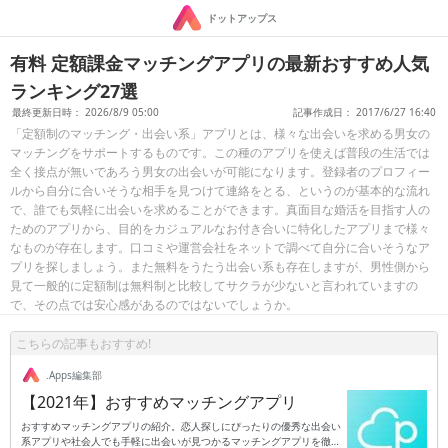
ドットアップス
有料 定額課金マッチングアプリの最新おすすめ人気
ランキング27選
最終更新日時： 2026/8/9 05:00
記事作成日： 2017/6/27 16:40
「定額制のマッチング・出会い系」アプリとは、様々な出会いを求める男女の
マッチングをサポートするものです。この種のアプリを使えば普段の生活では
全く接点が無いであろう男女の出会いが可能になります。登録者のプロフィー
ルから自分に合いそうな相手を見つけて連絡をとる、というのが基本的な流れ
で、誰でも気軽に出会いを求めることができます。真面目な婚活を目指す人の
ためのアプリから、目的をカジュアルなお付き合いに特化したアプリまで様々
なものが存在します。口コミや運営会社をネットで調べて自分に合いそうなア
プリを探しましょう。また無料をうたう出会い系も存在しますが、男性側から
見て一般的に定額制は無料制と比較してサクラが少ないと言われていますの
で、その点では安心感があるのではないでしょうか。
こちらの記事もおすすめ!
.Apps編集部
【2021年】おすすめマッチングアプリ
おすすめマッチングアプリの紹介。恋人探しにぴったりの優秀な出会い
系アプリや社会人でも手軽に出会いが見つかるマッチングアプリを徹底