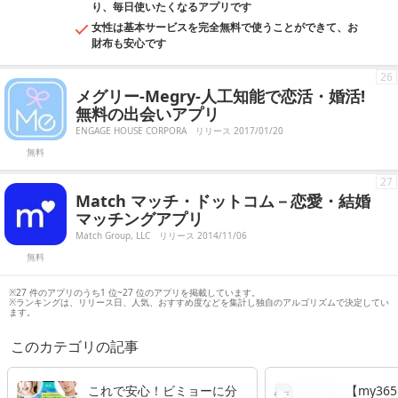
り、毎日使いたくなるアプリです
女性は基本サービスを完全無料で使うことができて、お
財布も安心です
26
メグリー-Megry-人工知能で恋活・婚活!
無料の出会いアプリ
ENGAGE HOUSE CORPORA
リリース 2017/01/20
無料
27
Match マッチ・ドットコム－恋愛・結婚
マッチングアプリ
Match Group, LLC
リリース 2014/11/06
無料
※27 件のアプリのうち1 位~27 位のアプリを掲載しています。
※ランキングは、リリース日、人気、おすすめ度などを集計し独自のアルゴリズムで決定してい
ます。
このカテゴリの記事
これで安心！ビミョーに分
【my3