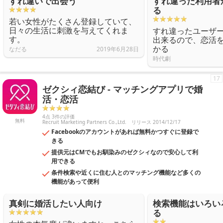
すれ違いで出会う
すれ違った利用者
る
若い女性がたくさん登録していて、
日々の生活に刺激を与えてくれま
すれ違ったユーザ
す。
出来るので、恋活
かる
なだる
2019年6月28日
時代劇
17
ゼクシィ恋結び - マッチングアプリで婚
活・恋活
4点 3件の評価
無料
Recruit Marketing Partners Co.,Ltd.
リリース 2014/12/17
Facebookのアカウントがあれば無料かつすぐに登録で
きる
提供元はCMでもお馴染みのゼクシィなので安心して利
用できる
条件検索や近くに住む人とのマッチング機能など多くの
機能があって便利
真剣に婚活したい人向け
検索機能はいろい
る