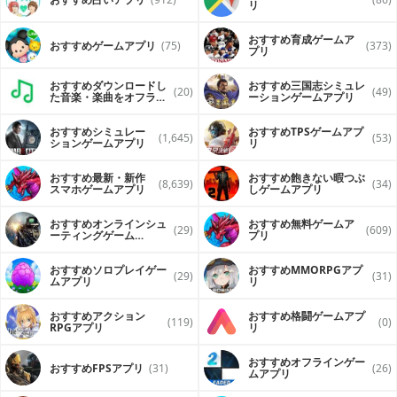
リ
おすすめ育成ゲームア
おすすめゲームアプリ
(75)
(373)
プリ
おすすめダウンロードし
おすすめ三国志シミュレ
(20)
(49)
た音楽・楽曲をオフライ
ーションゲームアプリ
ンで再生するアプリ
おすすめシミュレー
おすすめTPSゲームアプ
(1,645)
(53)
ションゲームアプリ
リ
おすすめ最新・新作
おすすめ飽きない暇つぶ
(8,639)
(34)
スマホゲームアプリ
しゲームアプリ
おすすめオンラインシュ
おすすめ無料ゲームア
(29)
(609)
ーティングゲーム
プリ
（FPS・TPS）アプリ
おすすめソロプレイゲー
おすすめ MMORPGアプ
(29)
(31)
ムアプリ
リ
おすすめアクション
おすすめ格闘ゲームアプ
(119)
(0)
RPGアプリ
リ
おすすめオフラインゲー
おすすめFPSアプリ
(31)
(26)
ムアプリ