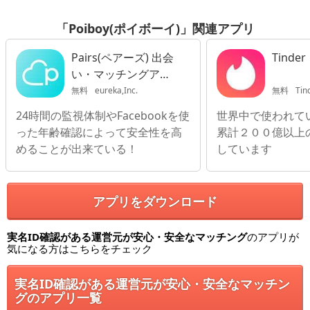
「Poiboy(ポイボーイ)」関連アプリ
Pairs(ペアーズ) 出会
Tinder
い・マッチングアプ
リ
無料
eureka,Inc.
無料
Tin
24時間の監視体制やFacebookを使
世界中で使われて
った年齢確認によって安全性を高
累計２００億以上
めることが出来ている！
しています
アプリをダウンロード
実名ID確認がある運営元が安心・安全なマッチング
のアプリが
気になる方はこちらをチェック
実名ID確認がある運営元が安心・安全なマッチン
グのアプリ一覧