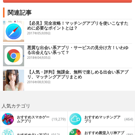
関連記事
【必見】完全攻略！マッチングアプリを使いこなすた
めに必要なポイントとは？
2017年05月09日
悪質な出会い系アプリ・サービスの見分け方！いわゆ
る出会えない系って？
2018年04月05日
【人気・評判】無課金、無料で楽しめる出会い系アプ
リ、マッチングアプリまとめ
2016年08月30日
人気カテゴリ
おすすめスマホゲー
おすすめマッチングア
(19,279)
(464)
ムアプリ
プリ
おすすめ殿堂入り神アプ
おすすめ占いアプリ
(912)
(86)