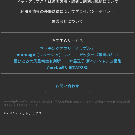
ドットアップスとは
調査方法・調査目的
利用規約について
利用者情報の外部送信について
プライバシーポリシー
運営会社について
おすすめサービス
マッチングアプリ「タップル」
marouge（マルージュ）占い
ゲッターズ飯田の占い
星ひとみの天星術姓名判断
水晶玉子 新ペルシャン占星術
Ameba占い館SATORI
お問い合わせ
AndroidはGoogle Inc.の商標です。掲載記事・写真の無断転載を禁じます。すべての内容は日本の著作権法並びに国
際条約により保護されています。
©2015 - ドットアップス