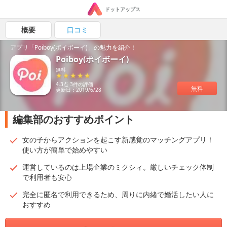
ドットアップス
概要
口コミ
アプリ「Poiboy(ポイボーイ)」の魅力を紹介！
Poiboy(ポイボーイ)
無料
4.3点 3件の評価
無料
更新日：2019/6/28
編集部のおすすめポイント
女の子からアクションを起こす新感覚のマッチングアプリ！
使い方が簡単で始めやすい
運営しているのは上場企業のミクシィ。厳しいチェック体制
で利用者も安心
完全に匿名で利用できるため、周りに内緒で婚活したい人に
おすすめ