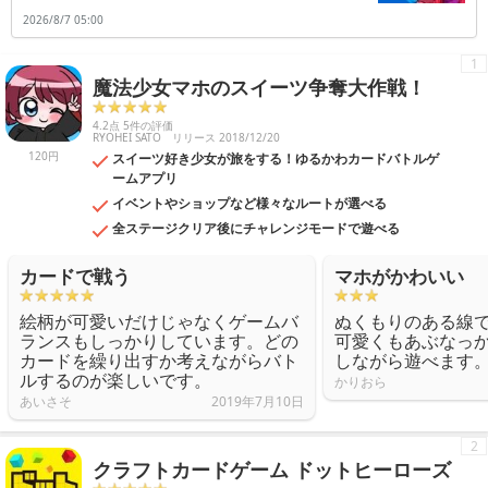
2026/8/7 05:00
1
魔法少女マホのスイーツ争奪大作戦！
4.2点 5件の評価
RYOHEI SATO
リリース 2018/12/20
120円
スイーツ好き少女が旅をする！ゆるかわカードバトルゲ
ームアプリ
イベントやショップなど様々なルートが選べる
全ステージクリア後にチャレンジモードで遊べる
カードで戦う
マホがかわいい
絵柄が可愛いだけじゃなくゲームバ
ぬくもりのある線
ランスもしっかりしています。どの
可愛くもあぶなっ
カードを繰り出すか考えながらバト
しながら遊べます
ルするのが楽しいです。
かりおら
あいさそ
2019年7月10日
2
クラフトカードゲーム ドットヒーローズ