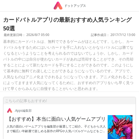
ドットアップス
カードバトルアプリの最新おすすめ人気ランキング
50選
最終更新日時： 2026/8/7 05:00
記事作成日： 2017/7/12 13:00
基本的にカードバトルは、無料でできるゲームがほとんどです。しかし、カー
ドバトルをするためにはいいカードを手に入れないとかなりバトルには勝てな
くなるというようなことを考えられるのではないでしょうか。しかし、カード
バトルの中には自分が使わないカードがあれば売却することができ、その売却
することによって新たなカードを手にすることができるのです。このようにし
て基本的に無料てわ楽しむことができるようになっているのです。アプリで、
人気なものはアニメ化までされるようになっていきます。アニメ化されること
によってますます人気になってくるために、おすすめのアプリをいち早く見つ
けて早くからみんなに自慢することがいいと思われます。
こちらの記事もおすすめ!
.Apps編集部
【おすすめ】本当に面白い人気ゲームアプリ
人気の面白いゲームアプリを編集部が厳選してご紹介。子どもから大人
まで幅広い年齢層で楽しめる新作のRPGや人気パズルゲームなどをご紹
介します。