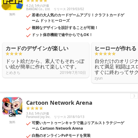
4.2点 5件の評価
BANDAI Co., Ltd.
リリース 2019/03/02
無料
若者の大人気のカードゲームアプリ！クラフトカードゲ
ーム ドットヒーローズ
複雑なデザインを設計することが可能！
ドット保存機能で途中からでもOK！
カードのデザインが楽しい
ヒーローが作れる
ドット絵だから、素人でもそれっぽ
自分だけのオリジ
い絵が簡単に作れて楽しいです。
れて満足 戦闘はス
すぐに終わってサ
とめきち
2019年7月10日
zyun
3
Cartoon Network Arena
3.8点 5件の評価
Paranoid Joy Inc.
リリース 2018/10/13
無料
可愛いカートゥーンキャラで遊ぶリアルストラテジーゲ
ーム Cartoon Network Arena
白熱のオンラインPvPモードを実装