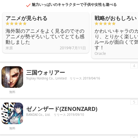
魅力いっぱいのキャラクターで子供や女性も遊べる
アニメが見られる
戦略がおもしろい
海外製のアニメをよく見るのでその
かわいいキャラの
アニメが勢ぞろいしていてとても感
り、とりかく楽し
動しました
ルールが面白くて
す！
米原
2019年7月11日
Oracle
4
三国ウォリアー
9splay Holding Co., Limited
リリース 2019/04/16
無料
5
ゼノンザード(ZENONZARD)
BANDAI Co., Ltd.
リリース 2019/09/10
無料