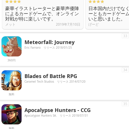
豪華イラストレーターと豪華声優陣
日本国内だけでな
によるカードゲームで、オンライン
ーともカードゲー
対戦が特に楽しいです。
いと思いました。
メット
2019年7月10日
げーど
33
Meteorfall: Journey
Eric Farraro
リリース 2018/01/25
360円
34
Blades of Battle RPG
Caramel Tech Studios
リリース 2014/07/20
無料
35
Apocalypse Hunters - CCG
Apocalypse Hunters SA.
リリース 2018/07/31
無料