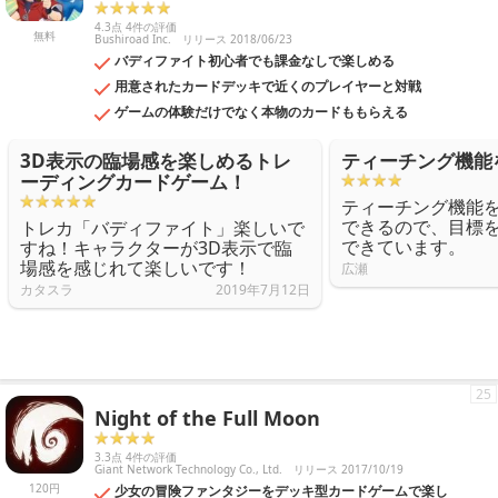
4.3点 4件の評価
無料
Bushiroad Inc.
リリース 2018/06/23
バディファイト初心者でも課金なしで楽しめる
用意されたカードデッキで近くのプレイヤーと対戦
ゲームの体験だけでなく本物のカードももらえる
3D表示の臨場感を楽しめるトレ
ティーチング機能
ーディングカードゲーム！
ティーチング機能
できるので、目標
トレカ「バディファイト」楽しいで
できています。
すね！キャラクターが3D表示で臨
場感を感じれて楽しいです！
広瀬
カタスラ
2019年7月12日
25
Night of the Full Moon
3.3点 4件の評価
Giant Network Technology Co., Ltd.
リリース 2017/10/19
120円
少女の冒険ファンタジーをデッキ型カードゲームで楽し