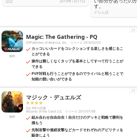
い部分があったの
ぱぱ
2019年7月11日
す。
どらんぼ
28
Magic: The Gathering - PQ
D3Publisher of America, Inc.
リリース 2016/02/03
カッコいいカードをコレクションする楽しさを感じるこ
とができる
無料
操作は難しくなくタップを基本としてすべて行うことが
できる
PVP対戦も行うことができるのでライバルと戦うことで
知能の競い合いができる
29
マジック・デュエルズ
4点 4件の評価
Wizards of the Coast LLC
リリース 2015/07/08
無料
組み合わせ自由自在！自分だけのデッキと戦略で勝利を
掴もう
先制攻撃や連続攻撃などカードそれぞれのアビリティを
駆使しよう