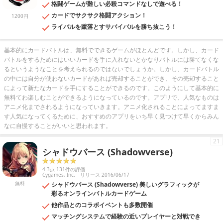
格闘ゲームが難しい必殺コマンドなしで遊べる！
カードでサクサク格闘アクション！
1200円
ライバルを蹴落とすサバイバルを勝ち抜こう！
基本的にカードバトルは、無料でできるゲームがほとんどです。しかし、カード
バトルをするためにはいいカードを手に入れないとかなりバトルには勝てなくな
るというようなことを考えられるのではないでしょうか。しかし、カードバトル
の中には自分が使わないカードがあれば売却することができ、その売却すること
によって新たなカードを手にすることができるのです。このようにして基本的に
無料てわ楽しむことができるようになっているのです。アプリで、人気なものは
アニメ化までされるようになっていきます。アニメ化されることによってますま
す人気になってくるために、おすすめのアプリをいち早く見つけて早くからみん
なに自慢することがいいと思われます。
21
シャドウバース (Shadowverse)
4.3点 131件の評価
Cygames, Inc.
リリース 2016/06/17
無料
シャドウバース (Shadowverse) 美しいグラフィックが
彩るオンラインバトルカードゲーム
他作品とのコラボイベントも多数開催
マッチングシステムで経験の近いプレイヤーと対戦でき