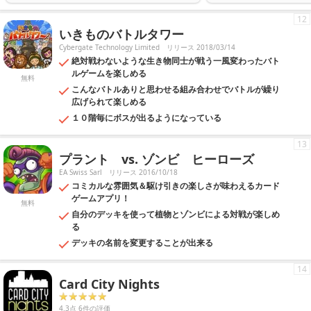
12
いきものバトルタワー
Cybergate Technology Limited
リリース 2018/03/14
絶対戦わないような生き物同士が戦う一風変わったバト
ルゲームを楽しめる
無料
こんなバトルありと思わせる組み合わせでバトルが繰り
広げられて楽しめる
１０階毎にボスが出るようになっている
13
プラント vs. ゾンビ ヒーローズ
EA Swiss Sarl
リリース 2016/10/18
コミカルな雰囲気＆駆け引きの楽しさが味わえるカード
ゲームアプリ！
無料
自分のデッキを使って植物とゾンビによる対戦が楽しめ
る
デッキの名前を変更することが出来る
14
Card City Nights
4.3点 6件の評価