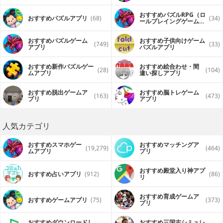
おすすめパズルRPG（ロ
おすすめパズルアプリ
(68)
(34)
ールプレイングゲーム）
アプリ
おすすめパズルゲーム
おすすめ子供向けゲーム
(749)
(33)
アプリ
パズルアプリ
おすすめ新作パズルゲー
おすすめ絵合わせ・間
(28)
(104)
ムアプリ
違い探しアプリ
おすすめ脱出ゲームア
おすすめ脳トレゲーム
(163)
(473)
プリ
アプリ
人気カテゴリ
おすすめスマホゲー
おすすめマッチングア
(19,279)
(464)
ムアプリ
プリ
おすすめ殿堂入り神アプ
おすすめ占いアプリ
(912)
(86)
リ
おすすめ育成ゲームア
おすすめゲームアプリ
(75)
(373)
プリ
おすすめダウンロードし
おすすめ三国志シミュレ