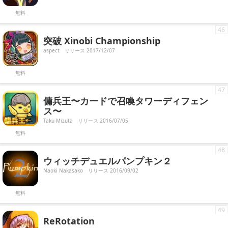
無料
46
突破 Xinobi Championship
aspect
リリース 2017/12/07
無料
47
傭兵王〜カードで召喚タワーディフェン
ス〜
Taku Mizuta
リリース 2016/07/05
無料
48
ウィッチデュエルパンプキン２
Naoki Nakasako
リリース 2016/09/02
無料
49
ReRotation