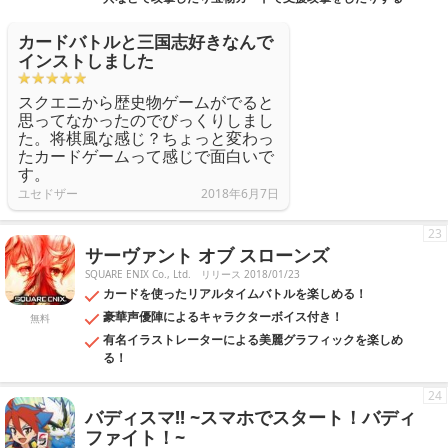
カードバトルと三国志好きなんで
インストしました
スクエニから歴史物ゲームがでると
思ってなかったのでびっくりしまし
た。将棋風な感じ？ちょっと変わっ
たカードゲームって感じで面白いで
す。
ユセドザー
2018年6月7日
23
サーヴァント オブ スローンズ
SQUARE ENIX Co., Ltd.
リリース 2018/01/23
カードを使ったリアルタイムバトルを楽しめる！
豪華声優陣によるキャラクターボイス付き！
無料
有名イラストレーターによる美麗グラフィックを楽しめ
る！
24
バディスマ!! ~スマホでスタート！バディ
ファイト！~