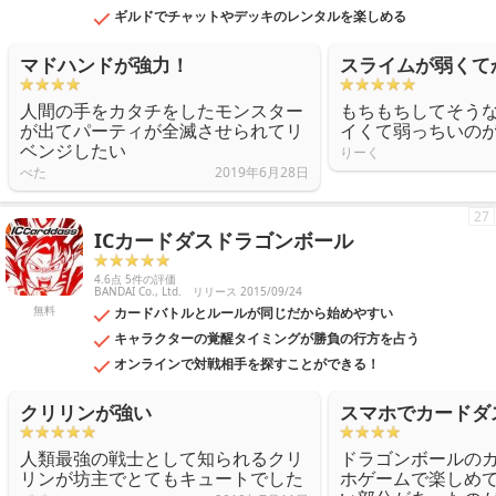
ギルドでチャットやデッキのレンタルを楽しめる
マドハンドが強力！
スライムが弱くて
人間の手をカタチをしたモンスター
もちもちしてそう
が出てパーティが全滅させられてリ
イくて弱っちいの
ベンジしたい
りーく
べた
2019年6月28日
27
ICカードダスドラゴンボール
4.6点 5件の評価
BANDAI Co., Ltd.
リリース 2015/09/24
無料
カードバトルとルールが同じだから始めやすい
キャラクターの覚醒タイミングが勝負の行方を占う
オンラインで対戦相手を探すことができる！
クリリンが強い
スマホでカードダ
人類最強の戦士として知られるクリ
ドラゴンボールの
リンが坊主でとてもキュートでした
ホゲームで楽しめ