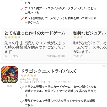
もう
アメコミ調アートスタイルのダークファンタジーにどっ
ぷりハマる
ネット接続無しで一人でじっくり戦略を練って遊べるカ
ードゲーム
とても凝った作りのカードゲーム
独特なビジュアル
先々の手まで読んでコンボが決まっ
独特なビジュアル
た時の爽快感が病みつきになってい
ームです。スキル
ます！
が出ます。
ホラーマン
2019年7月10日
ツキヤ
26
ドラゴンクエストライバルズ
4.4点 5件の評価
SQUARE ENIX Co., Ltd.
リリース 2017/11/01
無料
ドラクエ登場キャラのカードゲーム！ターン制バトル＆
対戦デジタル。全国プレイヤーと対戦して高みを目指そ
う
歴代ドラクエで活躍した7人を使ってデッキを組み対戦
できる