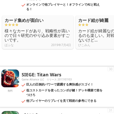
オンラインで他プレイヤーと！オフラインでAIと戦え
る！
カード集めが面白い
カード絵が綺麗
様々なカードがあり、戦略性が高い
カード絵が綺麗な
ので日々研究のやり込み要素がすご
るのも楽しい。対
いです。
ないけど…
ばふな
2019年7月4日
ぴこみん
30
SIEGE: Titan Wars
Game Alliance LLC
リリース 2017/07/03
巨人の圧倒的パワーで蹂躙する爽快感がスゴイ！
低コストカードを使ったコンボが鍵！デッキ構築で差を
無料
つけろ
他プレイヤーのリプレイを見て戦術の参考にできる
31