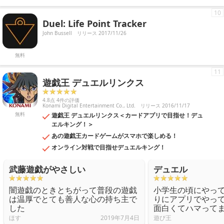
10
Duel: Life Point Tracker
John Bussell
リリース 2017/11/26
無料
11
遊戯王 デュエルリンクス
4.8点 4件の評価
Konami Digital Entertainment Co., Ltd.
リリース 2016/11/17
無料
遊戯王 デュエルリンクス＜カードアプリで目指せ！デュ
エルキング！＞
あの遊戯王カードゲームがスマホで楽しめる！
オンライン対戦で目指せデュエルキング！
武藤遊戯がやさしい
デュエル
闇遊戯のときとちがって普段の遊戯
小学生の頃にやっ
は温厚でとても善人な心の持ち主で
りにアプリでやっ
した
面白くてハマって
ほす
2019年7月4日
遊び王