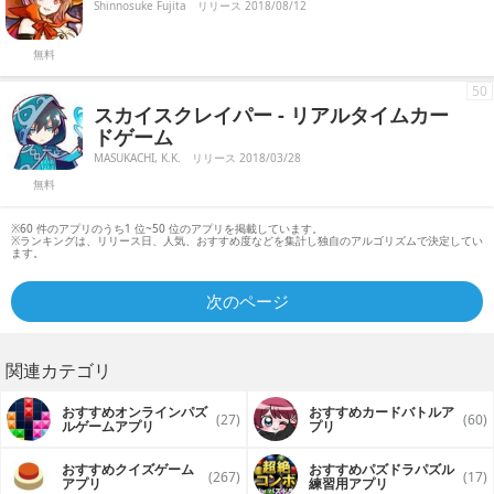
Shinnosuke Fujita
リリース 2018/08/12
無料
50
スカイスクレイパー - リアルタイムカー
ドゲーム
MASUKACHI, K.K.
リリース 2018/03/28
無料
※60 件のアプリのうち1 位~50 位のアプリを掲載しています。
※ランキングは、リリース日、人気、おすすめ度などを集計し独自のアルゴリズムで決定してい
ます。
次のページ
関連カテゴリ
おすすめオンラインパズ
おすすめカードバトルア
(27)
(60)
ルゲームアプリ
プリ
おすすめクイズゲーム
おすすめパズドラパズル
(267)
(17)
アプリ
練習用アプリ