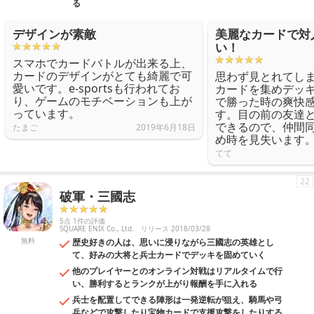
る
デザインが素敵
美麗なカードで対
い！
スマホでカードバトルが出来る上、
カードのデザインがとても綺麗で可
思わず見とれてし
愛いです。e-sportsも行われてお
カードを集めデッ
り、ゲームのモチベーションも上が
で勝った時の爽快
っています。
す。目の前の友達
できるので、仲間
たまご
2019年6月18日
め時を見失います
てて
22
破軍・三國志
5点 1件の評価
SQUARE ENIX Co., Ltd.
リリース 2018/03/28
無料
歴史好きの人は、思いに浸りながら三國志の英雄とし
て、好みの大将と兵士カードでデッキを固めていく
他のプレイヤーとのオンライン対戦はリアルタイムで行
い、勝利するとランクが上がり報酬を手に入れる
兵士を配置してできる陣形は一発逆転が狙え、騎馬や弓
兵などで攻撃したり宝物カードで支援攻撃をしたりする