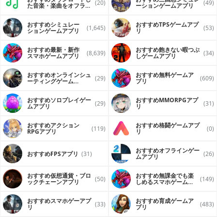
(20)
(49)
た音楽・楽曲をオフライ
ーションゲームアプリ
ンで再生するアプリ
おすすめシミュレー
おすすめTPSゲームアプ
(1,645)
(53)
ションゲームアプリ
リ
おすすめ最新・新作
おすすめ飽きない暇つぶ
(8,639)
(34)
スマホゲームアプリ
しゲームアプリ
おすすめオンラインシュ
おすすめ無料ゲームア
(29)
(609)
ーティングゲーム
プリ
（FPS・TPS）アプリ
おすすめソロプレイゲー
おすすめ MMORPGアプ
(29)
(31)
ムアプリ
リ
おすすめアクション
おすすめ格闘ゲームアプ
(119)
(0)
RPGアプリ
リ
おすすめオフラインゲー
おすすめFPSアプリ
(31)
(26)
ムアプリ
おすすめ仮想通貨・ブロ
おすすめ無課金でも楽
(50)
(149)
ックチェーンアプリ
しめるスマホゲームア
プリ
おすすめスマホゲーアプ
おすすめ育成ゲームア
(33)
(483)
リ
プリ