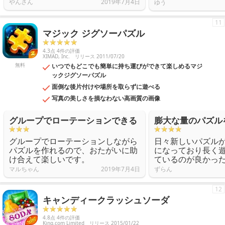
やんさん
2019年7月4日
ゆう
11
マジック ジグソーパズル
4.3点 4件の評価
XIMAD, Inc.
リリース 2011/07/20
無料
いつでもどこでも簡単に持ち運びができて楽しめるマジ
ックジグソーパズル
面倒な後片付けや場所を取らずに遊べる
写真の美しさを損なわない高画質の画像
グループでローテーションできる
膨大な量のパズル
グループでローテーションしながら
日々新しいパズル
パズルを作れるので、おたがいに助
になっており長く
け合えて楽しいです。
ているのが良かっ
マルちゃん
2019年7月4日
ずらん
12
キャンディークラッシュソーダ
4.8点 4件の評価
King.com Limited
リリース 2015/01/22