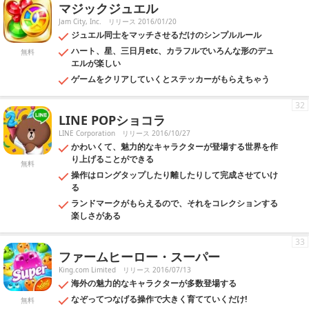
マジックジュエル
Jam City, Inc.
リリース 2016/01/20
ジュエル同士をマッチさせるだけのシンプルルール
ハート、星、三日月etc、カラフルでいろんな形のデュ
無料
エルが楽しい
ゲームをクリアしていくとステッカーがもらえちゃう
32
LINE POPショコラ
LINE Corporation
リリース 2016/10/27
かわいくて、魅力的なキャラクターが登場する世界を作
り上げることができる
無料
操作はロングタップしたり離したりして完成させていけ
る
ランドマークがもらえるので、それをコレクションする
楽しさがある
33
ファームヒーロー・スーパー
King.com Limited
リリース 2016/07/13
海外の魅力的なキャラクターが多数登場する
なぞってつなげる操作で大きく育てていくだけ!
無料