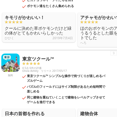
ポケモン達をたくさん集められる
キモリがかわいい！
アチャモがかわい
クールに決めた草ポケモンだけど緑
ほのおポケモンの
の体がとてもかわいらしかった
うるうるとした眼
トでした
ひひく
2019年7月4日
へろ
9
東京ツクール™
4.5点 6件の評価
Olivia Ashley
リリース 2017/05/17
無料
東京ツクール™ シンプルな操作で街づくりが楽しめるパ
ズルゲーム
パズルのフィールドにはサイズ制限があるため短時間で
楽しめる
同じ建物を重ねていくことで建物をレベルアップさせて
ゲームを進行できる
日本の首都を作れる
建物合体