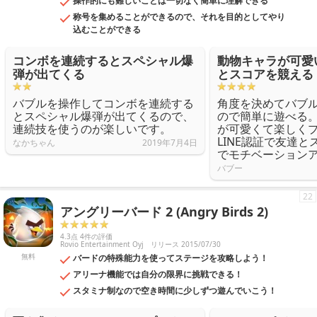
操作的にも難しいことは一切なく簡単に理解できる
称号を集めることができるので、それを目的としてやり
込むことができる
コンボを連続するとスペシャル爆
動物キャラが可愛い
弾が出てくる
とスコアを競える
バブルを操作してコンボを連続する
角度を決めてバブ
とスペシャル爆弾が出てくるので、
ので簡単に遊べる
連続技を使うのが楽しいです。
が可愛くて楽しく
LINE認証で友達
なかちゃん
2019年7月4日
でモチベーション
バブー
22
アングリーバード 2 (Angry Birds 2)
4.3点 4件の評価
Rovio Entertainment Oyj
リリース 2015/07/30
無料
バードの特殊能力を使ってステージを攻略しよう！
アリーナ機能では自分の限界に挑戦できる！
スタミナ制なので空き時間に少しずつ遊んでいこう！