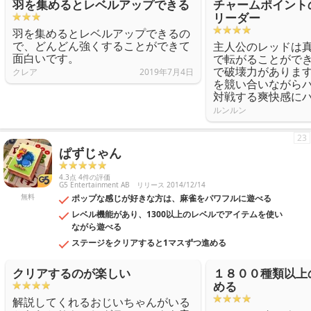
羽を集めるとレベルアップできる
チャームポイント
リーダー
羽を集めるとレベルアップできるの
で、どんどん強くすることができて
主人公のレッドは
面白いです。
で転がることがで
で破壊力がありま
クレア
2019年7月4日
を競い合いながら
対戦する爽快感に
ルンルン
23
ぱずじゃん
4.3点 4件の評価
G5 Entertainment AB
リリース 2014/12/14
無料
ポップな感じが好きな方は、麻雀をパワフルに遊べる
レベル機能があり、1300以上のレベルでアイテムを使い
ながら遊べる
ステージをクリアすると1マスずつ進める
クリアするのが楽しい
１８００種類以上
める
解説してくれるおじいちゃんがいる