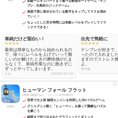
無料
初級〜エキスパートまで選べる数独ボードゲーム『ナン
プレ - 古典的ロジックゲーム』
画面下部に表示されている数字をタップしてマスを埋め
ていく！
ちょっとした空き時間には初級レベルをプレイしてリラ
ックスできる！
単純だけど面白い！
出先で気軽に
最初は簡単なものから始められるの
ナンプレが好きで
で、徐々にレベルを上げていって難
ったので入れまし
しいのが解けたときの爽快感がたま
ますのでストレス
らなくて、単純作業なのに飽きずに
よ。
ずっとやってしまいます。
田中愉
さき
2019年7月11日
42
ヒューマン フォール フラット
DMM GAMES LLC.
リリース 2019/08/01
世界で大人気 物理エンジンを利用した3Dパズルゲーム
グニャグニャ動く「ヒューマン」を操って難解なパズル
600円
を解こう
細部まで作り込まれたグラフィックとギミック