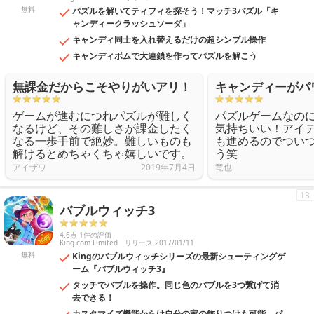
無料
パズルを解いてティフィを探そう！マッチ3パズル「キ
ャンディークラッシュソーダ」
キャンディ同士を入れ替えるだけの超シンプル操作
キャンディボムで大連鎖を作ってパズルを解こう
無課金だからこそやりがいアリ！
キャンディーがパ
ゲームが進むにつれパズルが難しく
パズルゲームなの
なるけど、その難しさが課金したく
気持ちいい！アイ
なる一歩手前で絶妙。難しいものも
も進めるのでつい
解けるとめちゃくちゃ嬉しいです。
う笑
アイザワ
2019年7月4日
竜也
13
バブルウィッチ3
4.6点 1件の評価
King.com Limited
リリース 2017/01/11
無料
Kingのバブルウィッチシリーズの最新シューティングゲ
ーム『バブルウィッチ3』
タッチでバブルを操作。同じ色のバブルを3つ繋げて消
去できる！
カスタマイズ機能からは自分の家の飾りつけも可能。パ