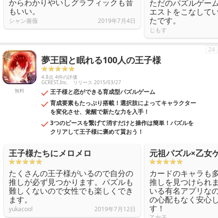
からわかりやいしグラフィックも音
ただのパズルゲー
もいい。
エストをこなして
たです。
シャン薔薇
2019年7月4日
じもす
24
夢王国と眠れる100人の王子様
4.8点 4件の評価
GCREST,Inc.
リリース 2015/03/27
無料
王子様と恋ができる育成型パズルゲーム
育成要素もたっぷり搭載！選択肢によってキャラクター
を変化させ、覚醒で新たな力を入手！
3つのピースを繋げて消すだけと操作は簡単！パズルを
クリアして王子様に褒めて貰おう！
王子様たちにメロメロ
元祖パズル×乙女
たくさんの王子様がいるので自分の
カードのキャラも
推しが必ず見つかります。パズルも
推しを見つけられ
難しくないので女性でも楽しくでき
いる有名アプリな
ます。
の心配もなく安心
す！
yukacool
2019年7月12日
乙女子