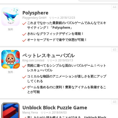
44
Polysphere
Playgendary GmbH
リリース 2018/12/23
これまでなかった最新鋭のパズルゲームでみんなでエキ
サイティング！「Polysphere」
無料
きれいなグラフィックデザインを堪能！
オートセーブモードで途中で休憩が可能！
45
ペットレスキューパズル
King.com Limited
リリース 2019/03/13
気軽に遊べてるシンプルな面白いパズルゲーム！ペット
レスキューパズル
無料
コミカルな物語のアニメーションが楽しさを更にアップ
してくれる
ゲームを進めるのに便利！豊富なアイテムを装備するこ
とが可能
46
Unblock Block Puzzle Game
Manoj Yerra
リリース 2018/04/03
楽しみながら頭を鍛えることができる、Unblock Block