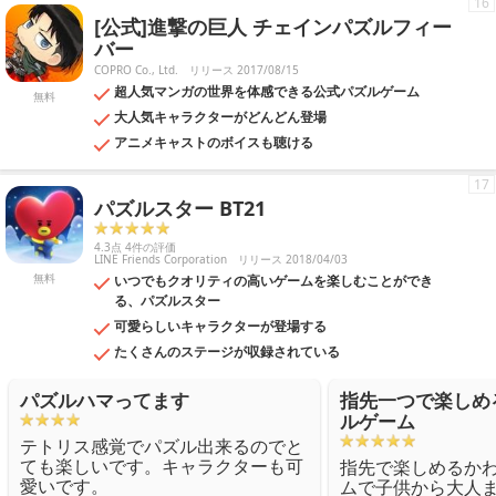
16
[公式]進撃の巨人 チェインパズルフィー
バー
COPRO Co., Ltd.
リリース 2017/08/15
超人気マンガの世界を体感できる公式パズルゲーム
無料
大人気キャラクターがどんどん登場
アニメキャストのボイスも聴ける
17
パズルスター BT21
4.3点 4件の評価
LINE Friends Corporation
リリース 2018/04/03
無料
いつでもクオリティの高いゲームを楽しむことができ
る、パズルスター
可愛らしいキャラクターが登場する
たくさんのステージが収録されている
パズルハマってます
指先一つで楽しめ
ルゲーム
テトリス感覚でパズル出来るのでと
ても楽しいです。キャラクターも可
指先で楽しめるか
愛いです。
ムで子供から大人