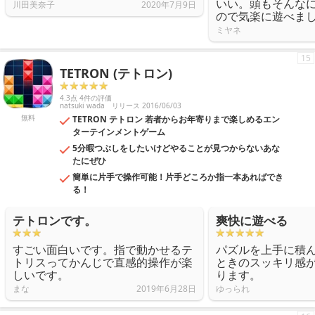
いい。頭もそんな
川田美奈子
2020年7月9日
ので気楽に遊べま
ミヤネ
15
TETRON (テトロン)
4.3点 4件の評価
natsuki wada
リリース 2016/06/03
無料
TETRON テトロン 若者からお年寄りまで楽しめるエン
ターテインメントゲーム
5分暇つぶしをしたいけどやることが見つからないあな
たにぜひ
簡単に片手で操作可能！片手どころか指一本あればでき
る！
テトロンです。
爽快に遊べる
すごい面白いです。指で動かせるテ
パズルを上手に積
トリスってかんじで直感的操作が楽
ときのスッキリ感
しいです。
ります。
まな
2019年6月28日
ゆっられ