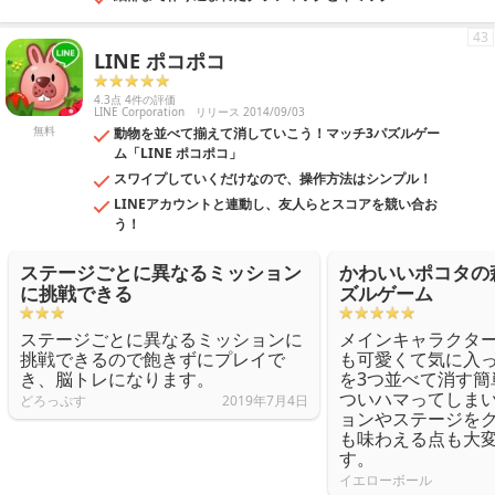
43
LINE ポコポコ
4.3点 4件の評価
LINE Corporation
リリース 2014/09/03
無料
動物を並べて揃えて消していこう！マッチ3パズルゲー
ム「LINE ポコポコ」
スワイプしていくだけなので、操作方法はシンプル！
LINEアカウントと連動し、友人らとスコアを競い合お
う！
ステージごとに異なるミッション
かわいいポコタの
に挑戦できる
ズルゲーム
ステージごとに異なるミッションに
メインキャラクタ
挑戦できるので飽きずにプレイで
も可愛くて気に入
き、脳トレになります。
を3つ並べて消す簡
ついハマってしま
どろっぷす
2019年7月4日
ョンやステージを
も味わえる点も大
す。
イエローボール