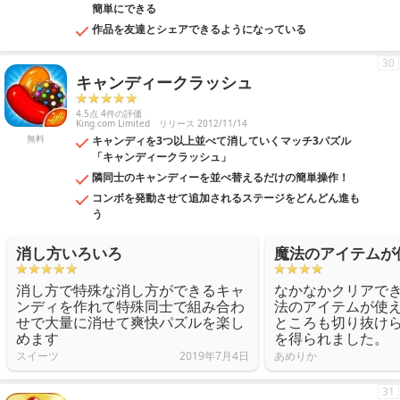
簡単にできる
作品を友達とシェアできるようになっている
30
キャンディークラッシュ
4.5点 4件の評価
King.com Limited
リリース 2012/11/14
無料
キャンディを3つ以上並べて消していくマッチ3パズル
「キャンディークラッシュ」
隣同士のキャンディーを並べ替えるだけの簡単操作！
コンボを発動させて追加されるステージをどんどん進も
う
消し方いろいろ
魔法のアイテムが
消し方で特殊な消し方ができるキャ
なかなかクリアで
ンディを作れて特殊同士で組み合わ
法のアイテムが使
せで大量に消せて爽快パズルを楽し
ところも切り抜け
めます
を得られました。
スイーツ
2019年7月4日
あめりか
31