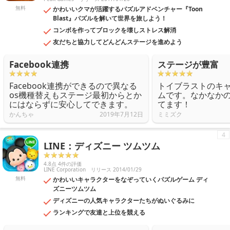
無料
かわいいクマが活躍するパズルアドベンチャー『Toon
Blast』パズルを解いて世界を旅しよう！
コンボを作ってブロックを壊しストレス解消
友だちと協力してどんどんステージを進めよう
Facebook連携
ステージが豊富
Facebook連携ができるので異なる
トイブラストのキ
os機種替えもステージ最初からとか
ムです。なかなか
にはならずに安心してできます。
てます！
かんちゃ
2019年7月12日
ミミズク
4
LINE：ディズニー ツムツム
4.8点 4件の評価
LINE Corporation
リリース 2014/01/29
無料
かわいいキャラクターをなぞっていくパズルゲーム ディ
ズニーツムツム
ディズニーの人気キャラクターたちがぬいぐるみに
ランキングで友達と上位を競える