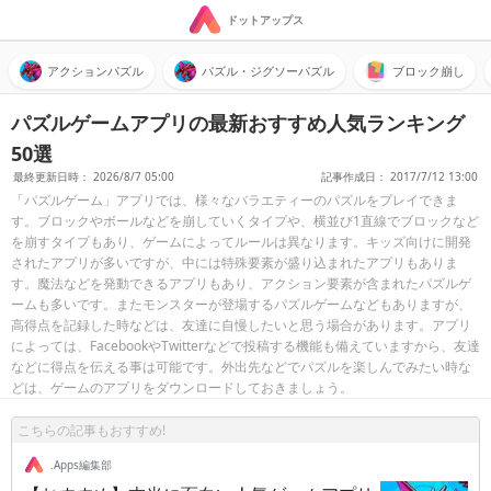
ドットアップス
アクションパズル
パズル・ジグソーパズル
ブロック崩し
パズルゲームアプリの最新おすすめ人気ランキング
50選
最終更新日時： 2026/8/7 05:00
記事作成日： 2017/7/12 13:00
「パズルゲーム」アプリでは、様々なバラエティーのパズルをプレイできま
す。ブロックやボールなどを崩していくタイプや、横並び1直線でブロックなど
を崩すタイプもあり、ゲームによってルールは異なります。キッズ向けに開発
されたアプリが多いですが、中には特殊要素が盛り込まれたアプリもありま
す。魔法などを発動できるアプリもあり、アクション要素が含まれたパズルゲ
ームも多いです。またモンスターが登場するパズルゲームなどもありますが、
高得点を記録した時などは、友達に自慢したいと思う場合があります。アプリ
によっては、FacebookやTwitterなどで投稿する機能も備えていますから、友達
などに得点を伝える事は可能です。外出先などでパズルを楽しんでみたい時な
どは、ゲームのアプリをダウンロードしておきましょう。
こちらの記事もおすすめ!
.Apps編集部