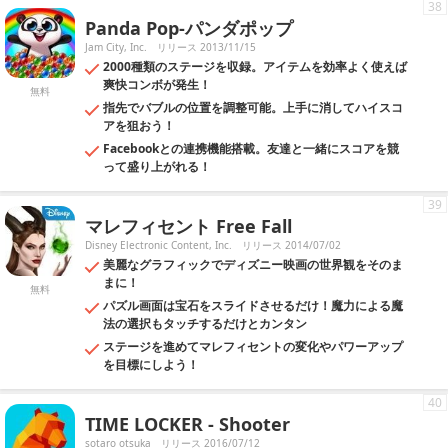
38
Panda Pop-パンダポップ
Jam City, Inc.
リリース 2013/11/15
2000種類のステージを収録。アイテムを効率よく使えば
爽快コンボが発生！
無料
指先でバブルの位置を調整可能。上手に消してハイスコ
アを狙おう！
Facebookとの連携機能搭載。友達と一緒にスコアを競
って盛り上がれる！
39
マレフィセント Free Fall
Disney Electronic Content, Inc.
リリース 2014/07/02
美麗なグラフィックでディズニー映画の世界観をそのま
まに！
無料
パズル画面は宝石をスライドさせるだけ！魔力による魔
法の選択もタッチするだけとカンタン
ステージを進めてマレフィセントの変化やパワーアップ
を目標にしよう！
40
TIME LOCKER - Shooter
sotaro otsuka
リリース 2016/07/12