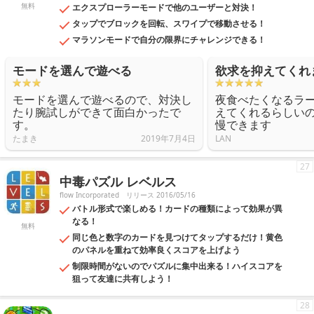
無料
エクスプローラーモードで他のユーザーと対決！
タップでブロックを回転、スワイプで移動させる！
マラソンモードで自分の限界にチャレンジできる！
モードを選んで遊べる
欲求を抑えてくれ
モードを選んで遊べるので、対決し
夜食べたくなるラ
たり腕試しができて面白かったで
えてくれるらしい
す。
慢できます
たまき
2019年7月4日
LAN
27
中毒パズル レベルス
flow Incorporated
リリース 2016/05/16
バトル形式で楽しめる！カードの種類によって効果が異
なる！
無料
同じ色と数字のカードを見つけてタップするだけ！黄色
のパネルを重ねて効率良くスコアを上げよう
制限時間がないのでパズルに集中出来る！ハイスコアを
狙って友達に共有しよう！
28