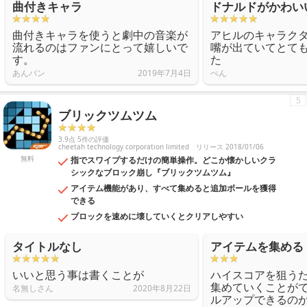
曲付きキャラ
ドナルドがかわい
曲付きキャラを使うと劇中の音楽が
アヒルのキャラク
流れるのはファンにとって嬉しいで
嘴が出ていてとて
す。
た
あんパン
2019年7月4日
ぺん
5
ブリックツムツム
3.9点 5件の評価
cheetah technology corporation limited
リリース 2018/01/06
無料
指でスワイプするだけの簡単操作。どこか懐かしいクラ
シックなブロック崩し『ブリックツムツム』
アイテム機能があり、すべて集めると追加ボールを獲得
できる
ブロックを速めに壊していくとクリアしやすい
タイトルなし
アイテムを集める
いいと思う事は書くことが
ハイスコアを狙う
集めていくことが
名無しさん
2020年8月22日
ルアップできるの