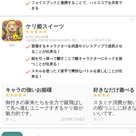
フェイスブックと連携することで、ハイスコアを共有で
きる
34
ケリ姫スイーツ
4.5点 4件の評価
GungHo Online Entertainment, INC.
リリース 2012/11/26
無料
登場するキャラクターを武器やドレスアップで成長させ
ることが出来る！
姫を引っ張って離すことで敵キャラクターにキックを放
つことが出来る！
スキルを使ったド派手で爽快なバトルを楽しむことが出
来る！
キャラの強いお姫様
好きなだけ遊べる
御付きの家来たちを全力で蹴飛ばし
スタミナ消費が無
て先へ進むユニークすぎるケリ姫が
の暇つぶしに好き
魅力的です。
いいです。
きっこ
2019年7月4日
キック
35