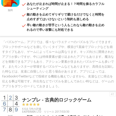
あなたが止まれば時間が止まる！？時間を操るカラフル
シューティング
無料
敵の動きを止めてギリギリで避けるだけでなくと時間を
止めすぎてはいけないという制約も楽しめる
早い敵の動きが苦手という人もこれなら敵の動きを止め
れるので早い攻撃にも対処できる
「パズルゲーム」アプリでは、様々なバラエティーのパズルをプレイできます。
ブロックやボールなどを崩していくタイプや、横並び1直線でブロックなどを崩
すタイプもあり、ゲームによってルールは異なります。キッズ向けに開発された
アプリが多いですが、中には特殊要素が盛り込まれたアプリもあります。魔法な
どを発動できるアプリもあり、アクション要素が含まれたパズルゲームも多いで
す。またモンスターが登場するパズルゲームなどもありますが、高得点を記録し
た時などは、友達に自慢したいと思う場合があります。アプリによっては、
FacebookやTwitterなどで投稿する機能も備えていますから、友達などに得点を
伝える事は可能です。外出先などでパズルを楽しんでみたい時などは、ゲームの
アプリをダウンロードしておきましょう。
41
ナンプレ - 古典的ロジックゲーム
4.6点 5件の評価
EASYBRAIN LTD
リリース 2017/03/30