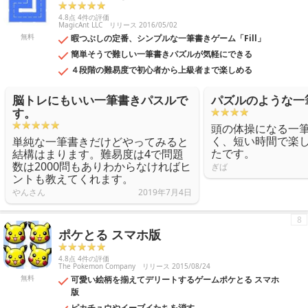
4.8点 4件の評価
MagicAnt LLC
リリース 2016/05/02
無料
暇つぶしの定番、シンプルな一筆書きゲーム「Fill」
簡単そうで難しい一筆書きパズルが気軽にできる
４段階の難易度で初心者から上級者まで楽しめる
脳トレにもいい一筆書きパスルで
パズルのような一
す。
頭の体操になる一
く、短い時間で楽
単純な一筆書きだけどやってみると
たです。
結構はまります。難易度は4で問題
数は2000問もありわからなければヒ
ぎば
ントも教えてくれます。
やんさん
2019年7月4日
8
ポケとる スマホ版
4.8点 4件の評価
The Pokemon Company
リリース 2015/08/24
無料
可愛い絵柄を揃えてデリートするゲームポケとる スマホ
版
ピカチュウやイーブイたちを消す