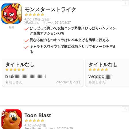
2
モンスターストライク
4.2点 236件の評価
XFLAG, Inc.
リリース 2013/09/27
無料
ひっぱって弾いて友情コンボ炸裂！ひっぱりハンティン
グ爽快アクションRPG
異なる能力もつキャラはレベル上げも簡単に行える
キャラをスワイプして敵に体当たりしてダメージを与え
る
タイトルなし
タイトルなし
b ukliiiiiiiiiiiiiiiiiiiiiiiiii
vvggggjjjjjj
名無しさん
2022年5月27日
名無しさん
3
Toon Blast
4.3点 6件の評価
Peak Games
リリース 2017/01/20