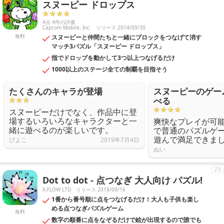
スヌーピー ドロップス
4点 4件の評価
Capcom Mobile, Inc.
リリース 2014/09/30
無料
スヌーピーと仲間たちと一緒にブロックをつなげて消す
マッチ3パズル「スヌーピー ドロップス」
指でドロップを動かして3つ以上つなげるだけ
1000以上のステージ全ての制覇を目指そう
たくさんのキャラが登場
スヌーピーのゲー
べる
スヌーピーだけでなく、作品中に登
場するいろいろなキャラクターと一
爽快なプレイが可
緒に遊べるのが楽しいです。
で普通のパズルゲ
遊んで満足できま
ぴよこ
2019年7月4日
ぬい
29
Dot to dot - 点つなぎ 大人向け パズル!
X-FLOW LTD
リリース 2018/09/16
1番から番号順に点をつなげるだけ！大人も子供も楽し
める点つなぎパズルゲーム
無料
数字の順番に点をなぞるだけで絵が出現するので誰でも