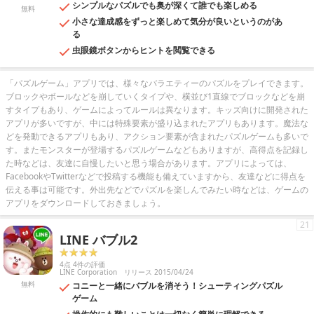
シンプルなパズルでも奥が深くて誰でも楽しめる
無料
小さな達成感をずっと楽しめて気分が良いというのがあ
る
虫眼鏡ボタンからヒントを閲覧できる
「パズルゲーム」アプリでは、様々なバラエティーのパズルをプレイできます。
ブロックやボールなどを崩していくタイプや、横並び1直線でブロックなどを崩
すタイプもあり、ゲームによってルールは異なります。キッズ向けに開発された
アプリが多いですが、中には特殊要素が盛り込まれたアプリもあります。魔法な
どを発動できるアプリもあり、アクション要素が含まれたパズルゲームも多いで
す。またモンスターが登場するパズルゲームなどもありますが、高得点を記録し
た時などは、友達に自慢したいと思う場合があります。アプリによっては、
FacebookやTwitterなどで投稿する機能も備えていますから、友達などに得点を
伝える事は可能です。外出先などでパズルを楽しんでみたい時などは、ゲームの
アプリをダウンロードしておきましょう。
21
LINE バブル2
4点 4件の評価
LINE Corporation
リリース 2015/04/24
無料
コニーと一緒にバブルを消そう！シューティングパズル
ゲーム