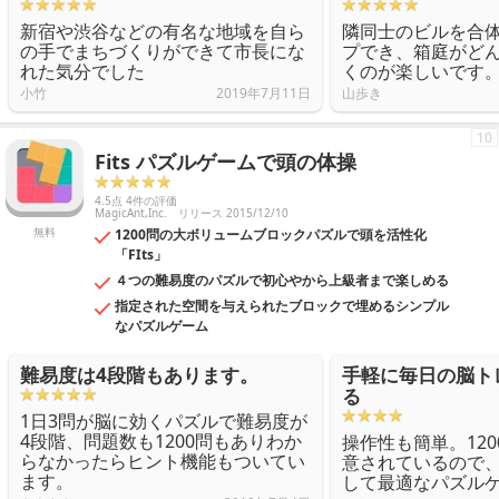
新宿や渋谷などの有名な地域を自ら
隣同士のビルを合
の手でまちづくりができて市長にな
プでき、箱庭がど
れた気分でした
くのが楽しいです
小竹
2019年7月11日
山歩き
10
Fits パズルゲームで頭の体操
4.5点 4件の評価
MagicAnt,Inc.
リリース 2015/12/10
無料
1200問の大ボリュームブロックパズルで頭を活性化
「FIts」
４つの難易度のパズルで初心やから上級者まで楽しめる
指定された空間を与えられたブロックで埋めるシンプル
なパズルゲーム
難易度は4段階もあります。
手軽に毎日の脳ト
る
1日3問が脳に効くパズルで難易度が
4段階、問題数も1200問もありわか
操作性も簡単。12
らなかったらヒント機能もついてい
意されているので
ます。
して最適なパズル