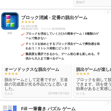
真知子
6
ブロック消滅 - 定番の脱出ゲーム
4点 4件の評価
SHENGHU ZHU
リリース 2016/09/06
無料
ブロックを消去していくだけの簡単ゲーム！8種類のゲ
ームで飽きない
テトリスを始めとするブロック消去ゲームで爽快感を味
わおう！ストレス発散にピッタリ
難易度を選択できるから、ゲーム初心者も楽しめる。子
供から大人まで遊べるゲーム
オーソドックスな脱出ゲーム
脱出ゲームが楽し
脱出ゲームとして定番ですが、王道
ブロックを崩して
故の完成度が光る作品だなと思いま
できます。頭を使
した。
効果があると実感
だんた
2019年7月10日
らくも
7
Fill 一筆書き パズル ゲーム