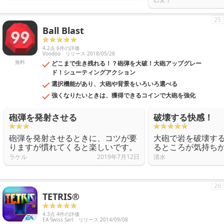
25
Ball Blast
4.2点 6件の評価
Voodoo
リリース 2018/05/28
無料
どこまで生き残れる！？砲弾を大破！大砲アップグレー
ド！シューティングアクション
選択機能があり、大砲や背景をいろいろ選べる
強くなりたいときは、獲得できるコインで大砲を強化
砲弾を発射させる
破壊する快感！
砲弾を発射させるときに、コツが要
大砲で岩を破壊す
りますが慣れてくると楽しいです。
るところが気持ち
ラケル
2019年7月12日
清水
26
TETRIS®
4.3点 4件の評価
EA Swiss Sarl
リリース 2014/09/08