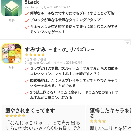
Stack
Ketchapp
リリース 2016/02/17
簡単なルールなのですぐにでもプレイすることが可能！
ブロックが重なる最適なタイミングでタップ！
無料
ちょっとした空き時間を使って無心に楽しむことができ
るシンプルなゲーム！
36
すみすみ ～まったりパズル～
4.3点 4件の評価
Imagineer Co.,Ltd.
リリース 2018/02/01
無料
タップだけの爽快パズルゲーム！すみすみたちの図鑑を
コレクション。マイすみすいを転がすと？？
図鑑機能は、たくさんプレイをしてガチャをひきキャラ
クターを集めることができる
5つ以上揃えるとドラムに変身し、ドラムが2つ揃うとす
みすみが大量コンボになる
癒やされまくってます
獲得したキャラを
る
「なんじゃこりゃ～」って声が出る
くらいかわいいｗ パズルも良くでき
新しいエリアを続