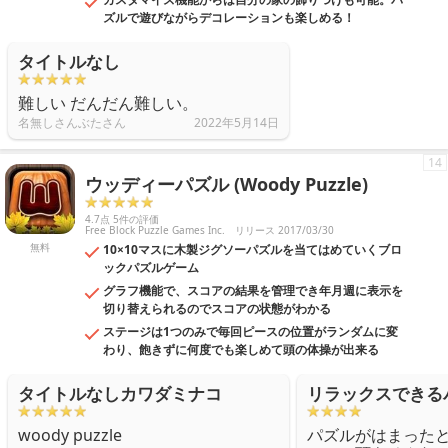
ズルで遊びながらデコレーションも楽しめる！
タイトルなし
難しい だんだん難しい。
名無しさんぶたさん
2022年5月14日
14
ウッディーパズル (Woody Puzzle)
4.7点 5件の評価
Free Block Puzzle Games Inc.
リリース 2017/03/30
無料
10×10マスに木製ジグソーパズルを当てはめていくブロ
ックパズルゲーム
グラフ機能で、スコアの結果を管理でき年月週に表示を
切り替えられるのでスコアの状態がわかる
ステージは1つのみで毎回ピースの位置がランダムに変
わり、飽きずに何度でも楽しめて頭の体操が出来る
タイトルなしカワダミナコ
リラックスできる
woody puzzle
パズルがはまった