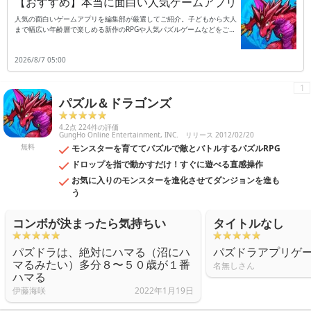
【おすすめ】本当に面白い人気ゲームアプリ
人気の面白いゲームアプリを編集部が厳選してご紹介。子どもから大人
まで幅広い年齢層で楽しめる新作のRPGや人気パズルゲームなどをご紹
介します。
2026/8/7 05:00
1
パズル＆ドラゴンズ
4.2点 224件の評価
GungHo Online Entertainment, INC.
リリース 2012/02/20
無料
モンスターを育ててパズルで敵とバトルするパズルRPG
ドロップを指で動かすだけ！すぐに遊べる直感操作
お気に入りのモンスターを進化させてダンジョンを進も
う
コンボが決まったら気持ちい
タイトルなし
パズドラは、絶対にハマる（沼にハ
パズドラアプリゲ
マるみたい）多分８〜５０歳が１番
名無しさん
ハマる
伊藤海咲
2022年1月19日