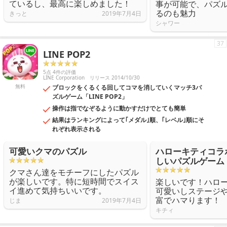
ているし、最高に楽しめました！
事が可能で、パズ
るのも魅力
きっと
2019年7月4日
シャワー
37
LINE POP2
5点 4件の評価
LINE Corporation
リリース 2014/10/30
無料
ブロックをくるくる回してコマを消していくマッチ3パ
ズルゲーム「LINE POP2」
操作は指でなぞるように動かすだけでとても簡単
結果はランキングによって｢メダル｣順、｢レベル｣順にそ
れぞれ表示される
可愛いクマのパズル
ハローキティコラ
しいパズルゲーム
クマさん達をモチーフにしたパズル
が楽しいです。特に短時間でスイス
楽しいです！ハロ
イ進めて気持ちいいです。
可愛いしステージ
富でハマります！
じま
2019年7月4日
キチィ