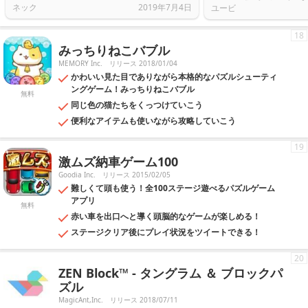
ネック
2019年7月4日
ユービ
18
みっちりねこバブル
MEMORY Inc.
リリース 2018/01/04
かわいい見た目でありながら本格的なパズルシューティ
ングゲーム！みっちりねこバブル
無料
同じ色の猫たちをくっつけていこう
便利なアイテムも使いながら攻略していこう
19
激ムズ納車ゲーム100
Goodia Inc.
リリース 2015/02/05
難しくて頭も使う！全100ステージ遊べるパズルゲーム
アプリ
無料
赤い車を出口へと導く頭脳的なゲームが楽しめる！
ステージクリア後にプレイ状況をツイートできる！
20
ZEN Block™ - タングラム ＆ ブロックパ
ズル
MagicAnt,Inc.
リリース 2018/07/11