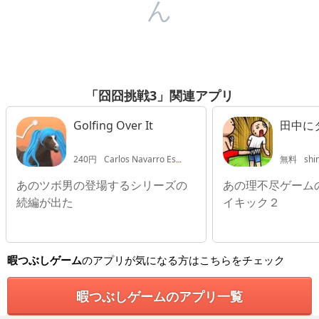
ん
「囧囧挑戦3」関連アプリ
Golfing Over It
田中に
240円
Carlos Navarro Estrella
無料
shi
あのツボ男の登場するシリーズの
あの理不尽ゲーム
続編が出た
イキック２
暇つぶしゲーム
のアプリが気になる方はこちらをチェック
暇つぶしゲームのアプリ一覧