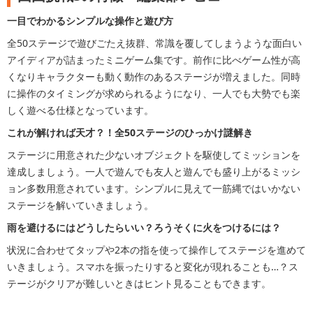
一目でわかるシンプルな操作と遊び方
全50ステージで遊びごたえ抜群、常識を覆してしまうような面白い
アイディアが詰まったミニゲーム集です。前作に比べゲーム性が高
くなりキャラクターも動く動作のあるステージが増えました。同時
に操作のタイミングが求められるようになり、一人でも大勢でも楽
しく遊べる仕様となっています。
これが解ければ天才？！全50ステージのひっかけ謎解き
ステージに用意された少ないオブジェクトを駆使してミッションを
達成しましょう。一人で遊んでも友人と遊んでも盛り上がるミッシ
ョン多数用意されています。シンプルに見えて一筋縄ではいかない
ステージを解いていきましょう。
雨を避けるにはどうしたらいい？ろうそくに火をつけるには？
状況に合わせてタップや2本の指を使って操作してステージを進めて
いきましょう。スマホを振ったりすると変化が現れることも…？ス
テージがクリアが難しいときはヒント見ることもできます。