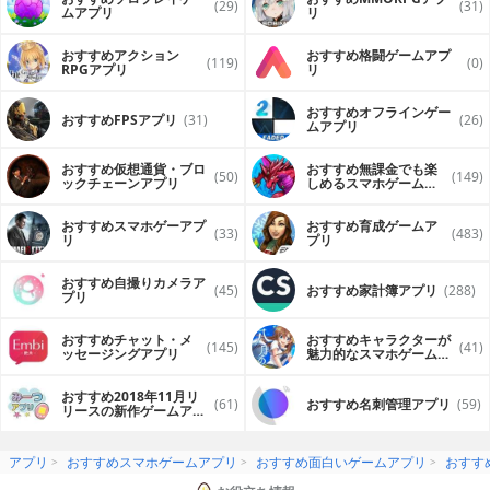
(29)
(31)
ムアプリ
リ
おすすめアクション
おすすめ格闘ゲームアプ
(119)
(0)
RPGアプリ
リ
おすすめオフラインゲー
おすすめFPSアプリ
(31)
(26)
ムアプリ
おすすめ仮想通貨・ブロ
おすすめ無課金でも楽
(50)
(149)
ックチェーンアプリ
しめるスマホゲームア
プリ
おすすめスマホゲーアプ
おすすめ育成ゲームア
(33)
(483)
リ
プリ
おすすめ自撮りカメラア
(45)
おすすめ家計簿アプリ
(288)
プリ
おすすめチャット・メ
おすすめキャラクターが
(145)
(41)
ッセージングアプリ
魅力的なスマホゲームア
プリ
おすすめ2018年11月リ
(61)
おすすめ名刺管理アプリ
(59)
リースの新作ゲームアプ
リ
アプリ
おすすめスマホゲームアプリ
おすすめ面白いゲームアプリ
おすす