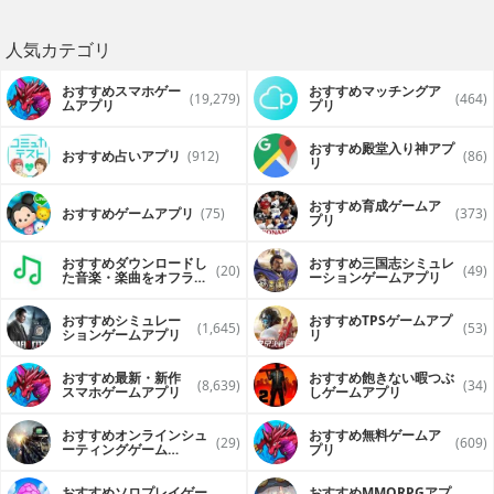
人気カテゴリ
おすすめスマホゲー
おすすめマッチングア
(19,279)
(464)
ムアプリ
プリ
おすすめ殿堂入り神アプ
おすすめ占いアプリ
(912)
(86)
リ
おすすめ育成ゲームア
おすすめゲームアプリ
(75)
(373)
プリ
おすすめダウンロードし
おすすめ三国志シミュレ
(20)
(49)
た音楽・楽曲をオフライ
ーションゲームアプリ
ンで再生するアプリ
おすすめシミュレー
おすすめTPSゲームアプ
(1,645)
(53)
ションゲームアプリ
リ
おすすめ最新・新作
おすすめ飽きない暇つぶ
(8,639)
(34)
スマホゲームアプリ
しゲームアプリ
おすすめオンラインシュ
おすすめ無料ゲームア
(29)
(609)
ーティングゲーム
プリ
（FPS・TPS）アプリ
おすすめソロプレイゲー
おすすめ MMORPGアプ