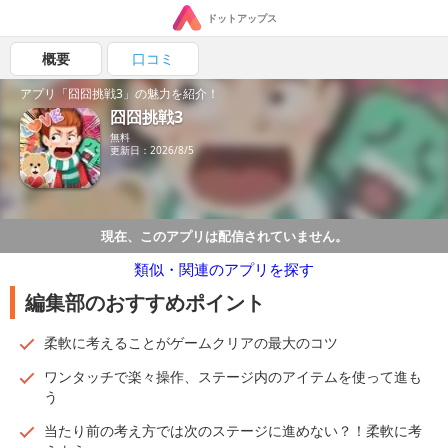
ドットアップス
概要
口コミ
アプリ「囧囧挑戦3」の魅力を紹介！
囧囧挑戦3
無料
更新日：2026/8/5
現在、このアプリは配信されていません。
類似・関連のアプリを探す
編集部のおすすめポイント
柔軟に考えることがゲームクリアの最大のコツ
ワンタッチで楽々操作、ステージ内のアイテムを使って進も
う
当たり前の考え方では次のステージに進めない？！柔軟に考