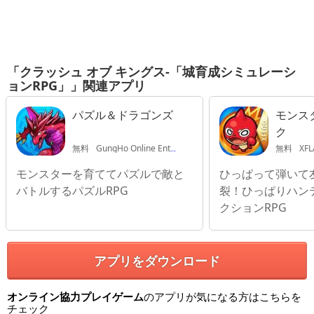
「クラッシュ オブ キングス-「城育成シミュレーシ
ョンRPG」」関連アプリ
パズル＆ドラゴンズ
モンス
ク
無料
GungHo Online Entertainment, INC.
無料
XFL
モンスターを育ててパズルで敵と
ひっぱって弾いて
バトルするパズルRPG
裂！ひっぱりハン
クションRPG
アプリをダウンロード
オンライン協力プレイゲーム
のアプリが気になる方はこちらを
チェック