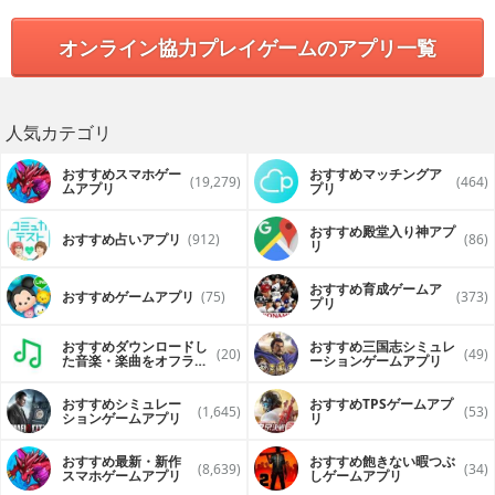
オンライン協力プレイゲームのアプリ一覧
人気カテゴリ
おすすめスマホゲー
おすすめマッチングア
(19,279)
(464)
ムアプリ
プリ
おすすめ殿堂入り神アプ
おすすめ占いアプリ
(912)
(86)
リ
おすすめ育成ゲームア
おすすめゲームアプリ
(75)
(373)
プリ
おすすめダウンロードし
おすすめ三国志シミュレ
(20)
(49)
た音楽・楽曲をオフライ
ーションゲームアプリ
ンで再生するアプリ
おすすめシミュレー
おすすめTPSゲームアプ
(1,645)
(53)
ションゲームアプリ
リ
おすすめ最新・新作
おすすめ飽きない暇つぶ
(8,639)
(34)
スマホゲームアプリ
しゲームアプリ