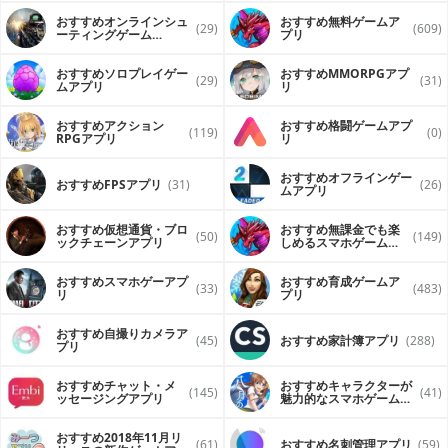
おすすめオンラインシュ
おすすめ無料ゲームア
(29)
(609)
ーティングゲーム
プリ
（FPS・TPS）アプリ
おすすめソロプレイゲー
おすすめ MMORPGアプ
(29)
(31)
ムアプリ
リ
おすすめアクション
おすすめ格闘ゲームアプ
(119)
(0)
RPGアプリ
リ
おすすめオフラインゲー
おすすめFPSアプリ
(31)
(26)
ムアプリ
おすすめ仮想通貨・ブロ
おすすめ無課金でも楽
(50)
(149)
ックチェーンアプリ
しめるスマホゲームア
プリ
おすすめスマホゲーアプ
おすすめ育成ゲームア
(33)
(483)
リ
プリ
おすすめ自撮りカメラア
(45)
おすすめ家計簿アプリ
(288)
プリ
おすすめチャット・メ
おすすめキャラクターが
(145)
(41)
ッセージングアプリ
魅力的なスマホゲームア
プリ
おすすめ2018年11月リ
(61)
おすすめ名刺管理アプリ
(59)