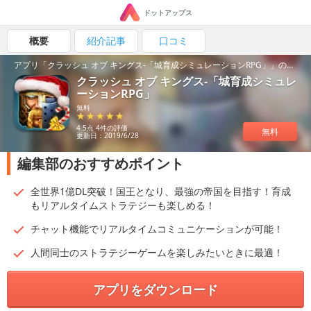
ドットアップス
概要
紹介記事
口コミ
アプリ「クラッシュ オブ キングス-「城育成シミュレーションRPG」」の魅力を紹介！
クラッシュ オブ キングス-「城育成シミュレ
ーションRPG」
無料
4.5点 4件の評価
無料
更新日：2019/6/28
編集部のおすすめポイント
全世界1億DL突破！国王となり、最強の帝国を目指す！育成
もリアルタイムストラテジーも楽しめる！
チャット機能でリアルタイムコミュニケーションが可能！
人間同士のストラテジーゲームを楽しみたいときに最適！
アプリをダウンロード