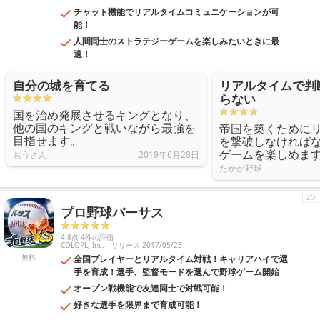
チャット機能でリアルタイムコミュニケーションが可
能！
人間同士のストラテジーゲームを楽しみたいときに最
適！
自分の城を育てる
リアルタイムで判
らない
国を治め発展させるキングとなり、
他の国のキングと戦いながら最強を
帝国を築くために
目指せます。
を撃破しなければ
ゲームを楽しめま
おうさん
2019年6月28日
たかが野球
25
プロ野球バーサス
4.8点 4件の評価
COLOPL, Inc.
リリース 2017/05/23
無料
全国プレイヤーとリアルタイム対戦！キャリアハイで選
手を育成！選手、監督モードを選んで野球ゲーム開始
オープン戦機能で友達同士で対戦可能！
好きな選手を限界まで育成可能！