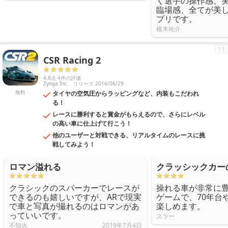
く選手の操作感、
臨場感、全てが美
プリです。
榎木祐介
11
CSR Racing 2
4.8点 4件の評価
Zynga Inc.
リリース 2016/06/29
無料
タイヤの空気圧からラッピングなど、内装もこだわれ
る！
レースに勝利すると賞金がもらえるので、さらにレベル
の高い車に仕上げて行こう！
他のユーザーと対戦できる、リアルタイムのレースに挑
戦してみよう！
ロマン溢れる
クラッシックカー
クラシックのスパーカーでレースが
操れる車が非常に豊
できるのも嬉しいですが、ARで現実
ゲームで、70年台
で車と写真が撮れるのはロマンがあ
楽しめます。
っていいです。
スラー
不知火
2019年7月4日