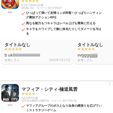
4.2点 236件の評価
XFLAG, Inc.
リリース 2013/09/27
無料
ひっぱって弾いて友情コンボ炸裂！ひっぱりハンティン
グ爽快アクションRPG
異なる能力もつキャラはレベル上げも簡単に行える
キャラをスワイプして敵に体当たりしてダメージを与え
る
タイトルなし
タイトルなし
b ukliiiiiiiiiiiiiiiiiiiiiiiiii
vvggggjjjjjj
名無しさん
2022年5月27日
名無しさん
3
マフィア・シティ-極道風雲
4点 4件の評価
YOTTA GAMES LIMITED
リリース 2017/05/16
無料
マフィアグループのボスとなり自身の縄張りを広げてい
くストラテジーゲーム