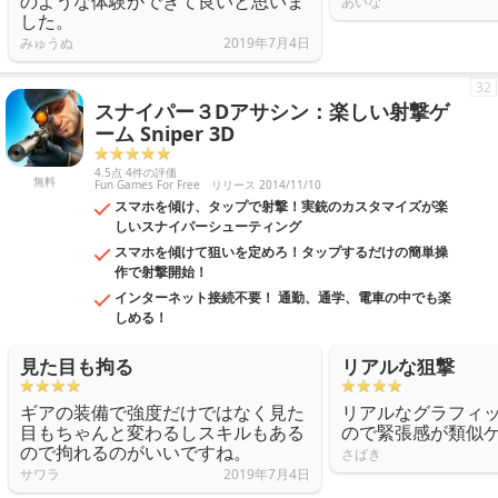
のような体験ができて良いと思いま
あいな
した。
みゅうぬ
2019年7月4日
32
スナイパー３Dアサシン：楽しい射撃ゲ
ーム Sniper 3D
4.5点 4件の評価
無料
Fun Games For Free
リリース 2014/11/10
スマホを傾け、タップで射撃！実銃のカスタマイズが楽
しいスナイパーシューティング
スマホを傾けて狙いを定めろ！タップするだけの簡単操
作で射撃開始！
インターネット接続不要！ 通勤、通学、電車の中でも楽
しめる！
見た目も拘る
リアルな狙撃
ギアの装備で強度だけではなく見た
リアルなグラフィ
目もちゃんと変わるしスキルもある
ので緊張感が類似
ので拘れるのがいいですね。
さばき
サワラ
2019年7月4日