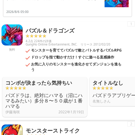
介します。
2026/8/6 05:00
1
パズル＆ドラゴンズ
4.2点 224件の評価
GungHo Online Entertainment, INC.
リリース 2012/02/20
無料
モンスターを育ててパズルで敵とバトルするパズルRPG
ドロップを指で動かすだけ！すぐに遊べる直感操作
お気に入りのモンスターを進化させてダンジョンを進も
う
コンボが決まったら気持ちい
タイトルなし
パズドラは、絶対にハマる（沼にハ
パズドラアプリゲ
マるみたい）多分８〜５０歳が１番
名無しさん
ハマる
伊藤海咲
2022年1月19日
2
モンスターストライク