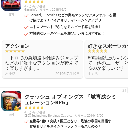
4.8点 4件の評価
Gameloft
リリース 2018/08/01
無料
Ferrari、Porscheなどの実名マシンでアスファルトを駆
け抜けよう！ハイクオリティレーシングアプリ
ニトロブーストでさらなるスピード感を追求！
本格的なレースゲームを遊びたい時におすすめ！
アクション
好きなスポーツカ
ニトロでの急加速や錐揉みジャンプ
60種類以上のマシ
などのド派手なアクションが遊んで
て、他のユーザー
て楽しすぎます。
るのが楽しいです
左派話
2019年7月10日
まぐろ
24
クラッシュ オブ キングス-「城育成シミ
ュレーションRPG」
4.5点 4件の評価
無料
ELEX Technology Holdings Co., Ltd.
リリース 2014/12/30
全世界1億DL突破！国王となり、最強の帝国を目指す！
育成もリアルタイムストラテジーも楽しめる！