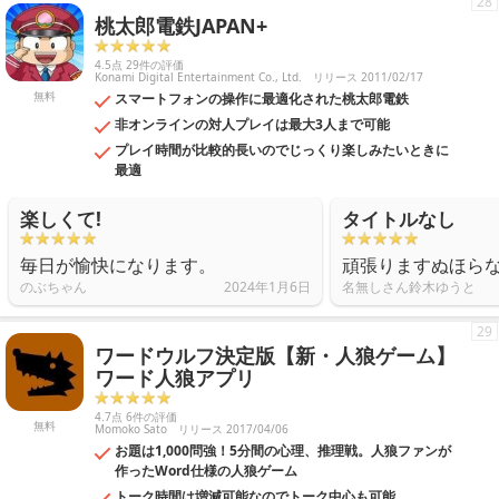
28
桃太郎電鉄JAPAN+
4.5点 29件の評価
Konami Digital Entertainment Co., Ltd.
リリース 2011/02/17
無料
スマートフォンの操作に最適化された桃太郎電鉄
非オンラインの対人プレイは最大3人まで可能
プレイ時間が比較的長いのでじっくり楽しみたいときに
最適
楽しくて!
タイトルなし
毎日が愉快になります。
頑張りますぬほら
のぶちゃん
2024年1月6日
名無しさん鈴木ゆうと
29
ワードウルフ決定版【新・人狼ゲーム】
ワード人狼アプリ
4.7点 6件の評価
無料
Momoko Sato
リリース 2017/04/06
お題は1,000問強！5分間の心理、推理戦。人狼ファンが
作ったWord仕様の人狼ゲーム
トーク時間は増減可能なのでトーク中心も可能