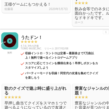
王様ゲームにもつかえる！
飲み会等でのネタ
佐藤葵
2020年5月7日
面白かったです。
なドキドキです。
ホース
6
うたドン！
4.7点 3件の評価
TOMO MUSIC,INC.
リリース 2017/02/08
無料
収録イントロ・ラントロは定番～最新曲まで7万曲以
上！無料で遊べるイントロゲームアプリ
スコアに応じてコインを獲得出来る！早押しボタンをカ
スタマイズしよう
パーティーモードを収録！同世代の友達を集めてクイズ
を楽しもう
歌のクイズで遊ぶ時に盛り上がれ
豊富なジャンルの
る
題！
早押し曲当てクイズをスマホ１つで
豊富なジャンルの
遊べるようになっているので友達と
た音楽が見つかり