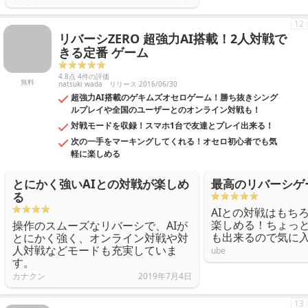
12
リバーシZERO 超強力AI搭載！2人対戦で
きる定番 ゲーム
4.8点 4件の評価
無料
natsuki wada
リリース 2016/06/30
超強力AI搭載のゲキムズオセロゲーム！勝ち抜きシング
ルプレイや全国のユーザーとのオンライン対戦も！
対戦モードを収録！スマホ1台で友達とプレイ出来る！
次の一手をマーキングしてくれる！オセロ初心者でも気
軽に楽しめる
とにかく強いAIとの対戦が楽しめ
最高のリバーシゲ
る
AIとの対戦はもち
楽しめる！ちょっ
操作のスムーズなリバーシで、AIが
も出来るので気に
とにかく強く、オンライン対戦や対
人対戦などモードも充実していま
ube
す。
カナクン
2019年7月4日
13