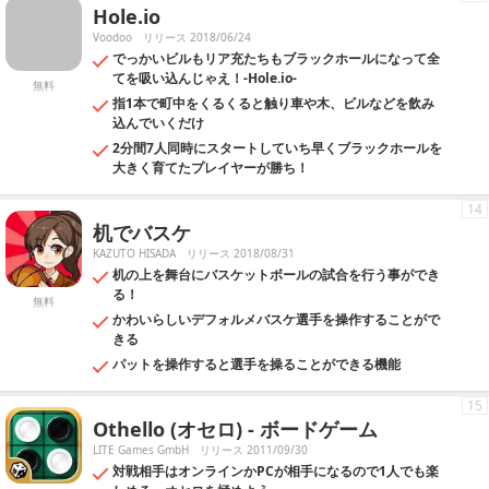
Hole.io
Voodoo
リリース 2018/06/24
でっかいビルもリア充たちもブラックホールになって全
てを吸い込んじゃえ！-Hole.io-
無料
指1本で町中をくるくると触り車や木、ビルなどを飲み
込んでいくだけ
2分間7人同時にスタートしていち早くブラックホールを
大きく育てたプレイヤーが勝ち！
14
机でバスケ
KAZUTO HISADA
リリース 2018/08/31
机の上を舞台にバスケットボールの試合を行う事ができ
る！
無料
かわいらしいデフォルメバスケ選手を操作することがで
きる
パットを操作すると選手を操ることができる機能
15
Othello (オセロ) - ボードゲーム
LITE Games GmbH
リリース 2011/09/30
対戦相手はオンラインかPCが相手になるので1人でも楽