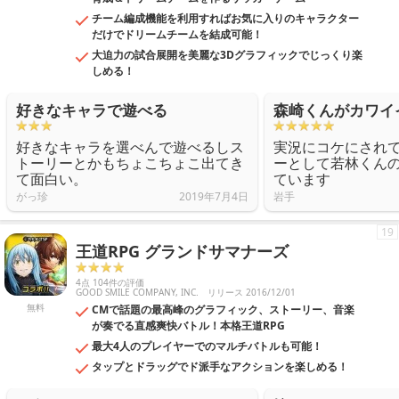
チーム編成機能を利用すればお気に入りのキャラクター
だけでドリームチームを結成可能！
大迫力の試合展開を美麗な3Dグラフィックでじっくり楽
しめる！
好きなキャラで遊べる
森崎くんがカワイ
好きなキャラを選べんで遊べるしス
実況にコケにされ
トーリーとかもちょこちょこ出てき
ーとして若林くん
て面白い。
ています
がっ珍
2019年7月4日
岩手
19
王道RPG グランドサマナーズ
4点 104件の評価
GOOD SMILE COMPANY, INC.
リリース 2016/12/01
無料
CMで話題の最高峰のグラフィック、ストーリー、音楽
が奏でる直感爽快バトル！本格王道RPG
最大4人のプレイヤーでのマルチバトルも可能！
タップとドラッグでド派手なアクションを楽しめる！