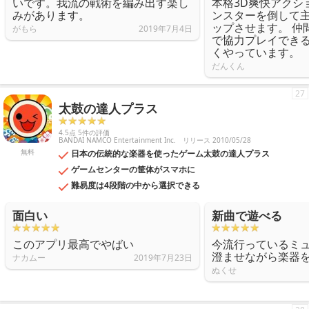
いです。我流の戦術を編み出す楽し
本格3D爽快アクシ
みがあります。
ンスターを倒して
ップさせます。 仲
がもら
2019年7月4日
で協力プレイでき
くやっています。
だんくん
27
太鼓の達人プラス
4.5点 5件の評価
BANDAI NAMCO Entertainment Inc.
リリース 2010/05/28
無料
日本の伝統的な楽器を使ったゲーム太鼓の達人プラス
ゲームセンターの筐体がスマホに
難易度は4段階の中から選択できる
面白い
新曲で遊べる
このアプリ最高でやばい
今流行っているミ
澄ませながら楽器
ナカムー
2019年7月23日
ぬくせ