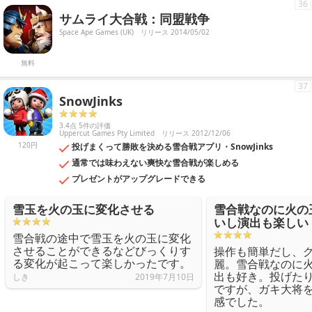
36
サムライ大合戦：同盟戦争
Space Ape Games (UK)
リリース 2014/05/02
無料
37
SnowJinks
3.4点 5件の評価
Uppercut Games Pty Limited
リリース 2012/12/06
120円
投げまくって勝敗を決める雪合戦アプリ・SnowJinks
通常では味わえない爽快な雪合戦が楽しめる
プレゼントがアップグレードできる
雪玉を火の玉に変化させる
雪合戦なのに火の
いし演出も楽しい
雪合戦の途中で雪玉を火の玉に変化
させることができるなどびっくりす
操作も簡単だし、
る変化が起こって楽しかったです。
麗。雪合戦なのに
出も好き。投げた
しき
2019年7月10日
ですが、ガキ大将
感でした。