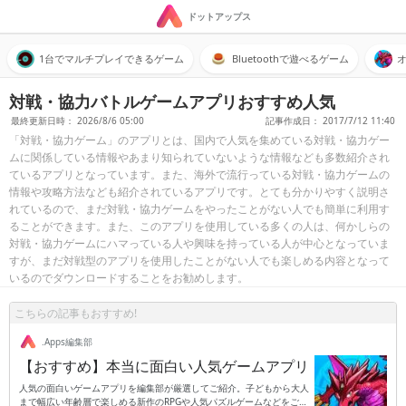
ドットアップス
1台でマルチプレイできるゲーム
Bluetoothで遊べるゲーム
対戦・協力バトルゲームアプリおすすめ人気
最終更新日時： 2026/8/6 05:00
記事作成日： 2017/7/12 11:40
「対戦・協力ゲーム」のアプリとは、国内で人気を集めている対戦・協力ゲー
ムに関係している情報やあまり知られていないような情報なども多数紹介され
ているアプリとなっています。また、海外で流行っている対戦・協力ゲームの
情報や攻略方法なども紹介されているアプリです。とても分かりやすく説明さ
れているので、まだ対戦・協力ゲームをやったことがない人でも簡単に利用す
ることができます。また、このアプリを使用している多くの人は、何かしらの
対戦・協力ゲームにハマっている人や興味を持っている人が中心となっていま
すが、まだ対戦型のアプリを使用したことがない人でも楽しめる内容となって
いるのでダウンロードすることをお勧めします。
こちらの記事もおすすめ!
.Apps編集部
【おすすめ】本当に面白い人気ゲームアプリ
人気の面白いゲームアプリを編集部が厳選してご紹介。子どもから大人
まで幅広い年齢層で楽しめる新作のRPGや人気パズルゲームなどをご紹