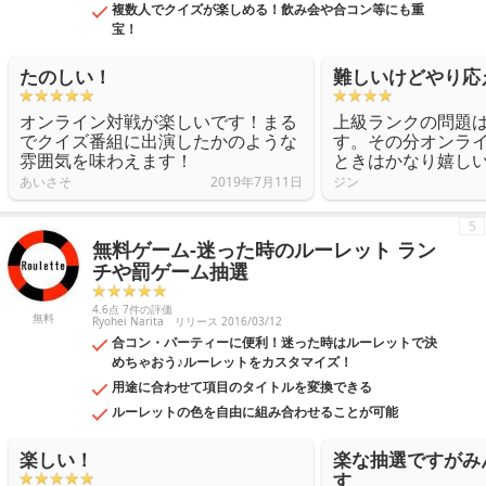
複数人でクイズが楽しめる！飲み会や合コン等にも重
宝！
たのしい！
難しいけどやり応
オンライン対戦が楽しいです！まる
上級ランクの問題
でクイズ番組に出演したかのような
す。その分オンラ
雰囲気を味わえます！
ときはかなり嬉し
あいさそ
2019年7月11日
ジン
5
無料ゲーム-迷った時のルーレット ラン
チや罰ゲーム抽選
4.6点 7件の評価
無料
Ryohei Narita
リリース 2016/03/12
合コン・パーティーに便利！迷った時はルーレットで決
めちゃおう♪ルーレットをカスタマイズ！
用途に合わせて項目のタイトルを変換できる
ルーレットの色を自由に組み合わせることが可能
楽しい！
楽な抽選ですがみ
す