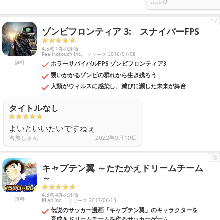
ふふぴ
17
ゾンビフロンティア 3: スナイパーFPS
4.5点 1件の評価
Feelingtouch Inc.
リリース 2016/01/08
無料
ホラーサバイバルFPS ゾンビフロンティア3
襲いかかるゾンビの群れから生き残ろう
人類がウィルスに感染し、滅びに瀕した未来が舞台
タイトルなし
よいといいたいですねぇ
名無しさん
2022年9月19日
18
キャプテン翼 ～たたかえドリームチーム
～
4.3点 4件の評価
無料
KLab Inc.
リリース 2017/06/13
伝説のサッカー漫画「キャプテン翼」のキャラクターを
育成＆ドリームチームを作るサッカーゲーム