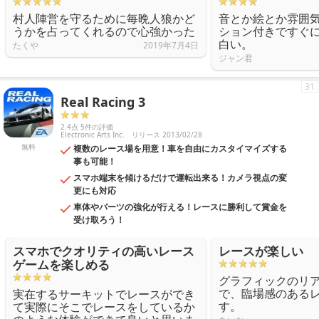
村人陣営を守るために毎晩人狼かど
音とか絵とか雰囲
うかを占ってくれるので心強かった
ション付きですぐ
白い。
たくや
2019年7月4日
ジャン君
31
Real Racing 3
2.4点 5件の評価
Electronic Arts Inc.
リリース 2013/02/28
無料
複数のレース場を用意！車を自由にカスタイマイズする
事も可能！
スマホ端末を傾けるだけで運転出来る！カメラ視点の変
更にも対応
車体やパーツの強化が行える！レースに勝利して賞金を
受け取ろう！
スマホでクオリティの高いレース
レースが楽しい
ゲームを楽しめる
グラフィックのリ
で、臨場感のある
実在するサーキットでレースができ
す。
て実際にそこでレースをしているか