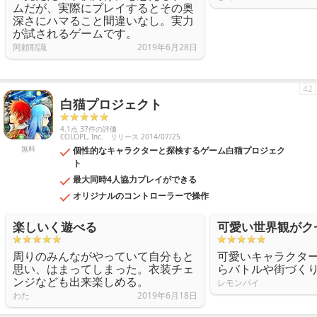
ムだが、実際にプレイするとその奥
深さにハマること間違いなし。実力
が試されるゲームです。
阿頼耶識
2019年6月28日
42
白猫プロジェクト
4.1点 37件の評価
COLOPL, Inc.
リリース 2014/07/25
無料
個性的なキャラクターと探検するゲーム白猫プロジェク
ト
最大同時4人協力プレイができる
オリジナルのコントローラーで操作
楽しいく遊べる
可愛い世界観がク
周りのみんながやっていて自分もと
可愛いキャラクタ
思い、はまってしまった。衣装チェ
らバトルや街づく
ンジなども出来楽しめる。
レモンパイ
わた
2019年6月18日