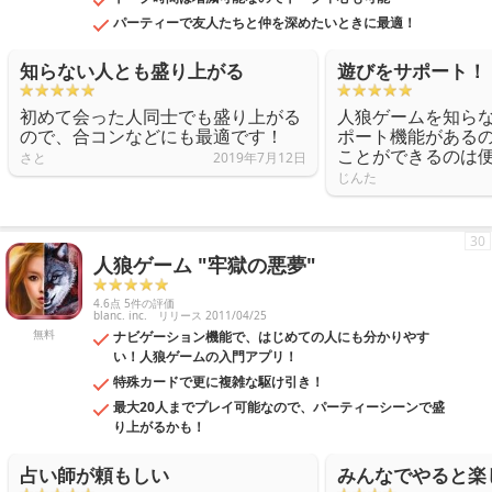
パーティーで友人たちと仲を深めたいときに最適！
知らない人とも盛り上がる
遊びをサポート！
初めて会った人同士でも盛り上がる
人狼ゲームを知ら
ので、合コンなどにも最適です！
ポート機能がある
ことができるのは
さと
2019年7月12日
じんた
30
人狼ゲーム "牢獄の悪夢"
4.6点 5件の評価
blanc. inc.
リリース 2011/04/25
無料
ナビゲーション機能で、はじめての人にも分かりやす
い！人狼ゲームの入門アプリ！
特殊カードで更に複雑な駆け引き！
最大20人までプレイ可能なので、パーティーシーンで盛
り上がるかも！
占い師が頼もしい
みんなでやると楽