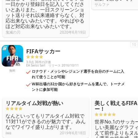
一日かかり登録日を記入してくださ
サルファ
いとありまた、一日スクリーンショ
ット送りそれ以来連絡すらなく、対
応出来ないみたいです。やればやる
ほど対応出来ないみたいです。
鬼滅の刃
2020年6月19日
10
FIFAサッカー
3.9点 36件の評価
EA Swiss Sarl
リリース 2016/10/11
無料
ロナウド・メッシやレジェンド選手を自分のチームに入
れて使うことが可能
W杯出場の32か国から好きなチームを選んで、トーナメ
ントに参加可能
リアルタイム対戦が熱い
美しく戦えるFIF
ー！
なんといってもリアルタイム対戦で
11対11ができるのが魅力です。みん
世界No.1のサッ
なでワイワイ盛り上がります。
しい美麗なグラフ
えて前作よりもヌ
iwa
2019年6月18日