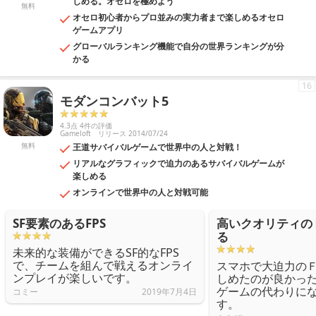
しめる。オセロを極めよう
無料
オセロ初心者からプロ並みの実力者まで楽しめるオセロ
ゲームアプリ
グローバルランキング機能で自分の世界ランキングが分
かる
16
モダンコンバット5
4.3点 4件の評価
Gameloft
リリース 2014/07/24
無料
王道サバイバルゲームで世界中の人と対戦！
リアルなグラフィックで迫力のあるサバイバルゲームが
楽しめる
オンラインで世界中の人と対戦可能
SF要素のあるFPS
高いクオリティの
る
未来的な装備ができるSF的なFPS
で、チームを組んで戦えるオンライ
スマホで大迫力の
ンプレイが楽しいです。
しめたのが良かっ
ゲームの代わりに
コミー
2019年7月4日
す。