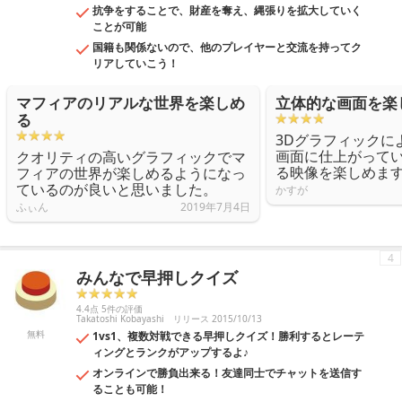
抗争をすることで、財産を奪え、縄張りを拡大していく
ことが可能
国籍も関係ないので、他のプレイヤーと交流を持ってク
リアしていこう！
マフィアのリアルな世界を楽しめ
立体的な画面を楽
る
3Dグラフィックに
画面に仕上がって
クオリティの高いグラフィックでマ
る映像を楽しめま
フィアの世界が楽しめるようになっ
ているのが良いと思いました。
かすが
ふぃん
2019年7月4日
4
みんなで早押しクイズ
4.4点 5件の評価
Takatoshi Kobayashi
リリース 2015/10/13
無料
1vs1、複数対戦できる早押しクイズ！勝利するとレーテ
ィングとランクがアップするよ♪
オンラインで勝負出来る！友達同士でチャットを送信す
ることも可能！