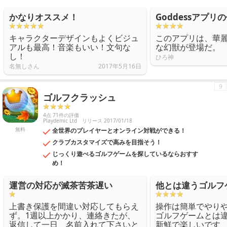
かなりオススメ！
Goddessアプリ
キャラクターデザインもよくビジュ
このアプリは、華
アルも最高！音楽もいい！文句な
な幻獣が登場だ。
し！
ひろ神
名無しさん
2017年5月16日
9
ゴルフクラッシュ
4点 71件の評価
Playdemic Ltd
リリース 2017/01/18
無料
全世界のプレイヤーとオンライン対戦ができる！
クラブカスタマイズで高みを目指そう！
じっくり遊べるゴルフゲームを探しているならおすす
め！
運営の対応が滅茶苦茶遅い
他とは違うゴルフ
上書き保護を間違い対応してもらえ
操作は簡単でやり
ず。1週以上かかり、連絡きたが、
ゴルフゲームとは
返信して一日、名前入れて下さいと
新鮮で楽しいです