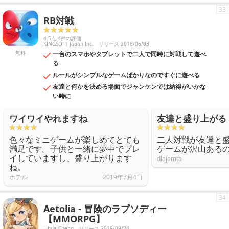
33
RB対戦
4.5点 4件の評価
KINGSOFT Japan Inc.
リリース 2016/06/03
無料
一台のスマホやタブレットで二人で同時に対戦して遊べ
る
ルールがシンプルなゲームばかりなのですぐに遊べる
友達と何かを決める場面でジャンケンでは納得がいかな
い時に
ワイワイやれますね
友達と盛り上がる
色々なミニゲームが楽しめてとても
二人対戦が友達と
満足です。子供と一緒に夢中でプレ
ゲームが沢山ある
イしていますし、盛り上がります
dlajamta
ね。
ホテル
2019年7月4日
34
Aetolia - 冒険のラプソディー
【MMORPG】
Lihua Cheng
リリース 2018/09/24