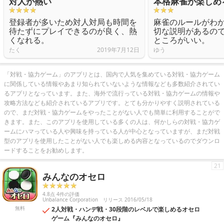
対人が熱い
本格麻雀が楽しめ
登録者が多いため対人対局も時間を
麻雀のルールがわ
待たずにプレイできるのが良く、熱
切な説明があるの
くなれる。
ところがいい。
たく
2019年7月12日
ゆう
「対戦・協力ゲーム」のアプリとは、国内で人気を集めている対戦・協力ゲーム
に関係している情報やあまり知られていないような情報なども多数紹介されてい
るアプリとなっています。また、海外で流行っている対戦・協力ゲームの情報や
攻略方法なども紹介されているアプリです。とても分かりやすく説明されている
ので、まだ対戦・協力ゲームをやったことがない人でも簡単に利用することがで
きます。また、このアプリを使用している多くの人は、何かしらの対戦・協力ゲ
ームにハマっている人や興味を持っている人が中心となっていますが、まだ対戦
型のアプリを使用したことがない人でも楽しめる内容となっているのでダウンロ
ードすることをお勧めします。
21
みんなのオセロ
4.8点 4件の評価
Unbalance Corporation
リリース 2016/05/18
無料
2人対戦・ハンデ戦・30段階のレベルで楽しめるオセロ
ゲーム『みんなのオセロ』