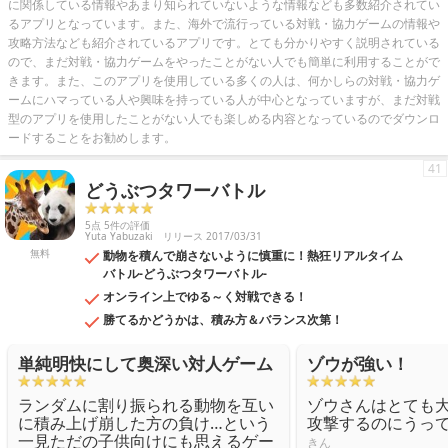
に関係している情報やあまり知られていないような情報なども多数紹介されてい
るアプリとなっています。また、海外で流行っている対戦・協力ゲームの情報や
攻略方法なども紹介されているアプリです。とても分かりやすく説明されている
ので、まだ対戦・協力ゲームをやったことがない人でも簡単に利用することがで
きます。また、このアプリを使用している多くの人は、何かしらの対戦・協力ゲ
ームにハマっている人や興味を持っている人が中心となっていますが、まだ対戦
型のアプリを使用したことがない人でも楽しめる内容となっているのでダウンロ
ードすることをお勧めします。
41
どうぶつタワーバトル
5点 5件の評価
Yuta Yabuzaki
リリース 2017/03/31
無料
動物を積んで崩さないように慎重に！熱狂リアルタイム
バトル-どうぶつタワーバトル-
オンライン上でゆる～く対戦できる！
勝てるかどうかは、積み方＆バランス次第！
単純明快にして奥深い対人ゲーム
ゾウが強い！
ランダムに割り振られる動物を互い
ゾウさんはとても
に積み上げ崩した方の負け…という
攻撃するのにうっ
一見ただの子供向けにも思えるゲー
きん