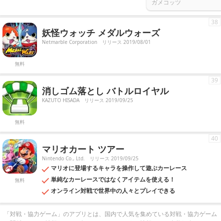
ガメコッツ
38
妖怪ウォッチ メダルウォーズ
Netmarble Corporation
リリース 2019/08/01
無料
39
消しゴム落とし バトルロイヤル
KAZUTO HISADA
リリース 2019/09/25
無料
40
マリオカート ツアー
Nintendo Co., Ltd.
リリース 2019/09/25
マリオに登場するキャラを操作して遊ぶカーレース
単純なカーレースではなくアイテムを使える！
無料
オンライン対戦で世界中の人々とプレイできる
「対戦・協力ゲーム」のアプリとは、国内で人気を集めている対戦・協力ゲーム