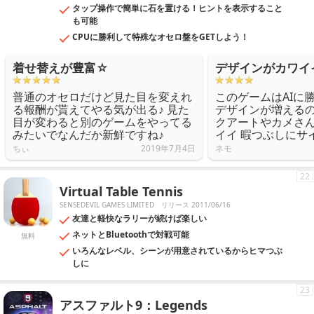
タップ操作で簡単に石を置ける！ヒントを表示すること
も可能
CPUに勝利して特殊なオセロ盤をGETしよう！
着せ替えが豊富☆
デザインがカワイ
普通のオセロだけど見た目を変えれ
このゲームはAIに
る報酬が貰えてやる気が出る♪ 見た
デザインが増える
目が変わると別のゲームをやってる
クアートやカメさ
みたいでなんだか新鮮ですね♪
イイ 暇つぶしにサ
ちぃ
2019年7月4日
ネモ
22
Virtual Table Tennis
SENSEDEVIL GAMES LIMITED
リリース 2011/06/16
友達と軽快なラリーが続けば楽しい
ネットとBluetoothで対戦可能
無料
いろんなレベル、シーンが用意されているからヒマつぶ
しに
23
アスファルト9：Legends