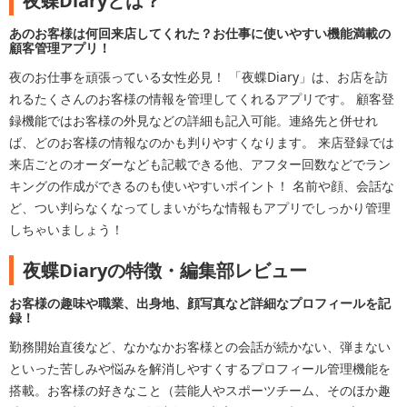
夜蝶Diaryとは？
あのお客様は何回来店してくれた？お仕事に使いやすい機能満載の
顧客管理アプリ！
夜のお仕事を頑張っている女性必見！ 「夜蝶Diary」は、お店を訪
れるたくさんのお客様の情報を管理してくれるアプリです。 顧客登
録機能ではお客様の外見などの詳細も記入可能。連絡先と併せれ
ば、どのお客様の情報なのかも判りやすくなります。 来店登録では
来店ごとのオーダーなども記載できる他、アフター回数などでラン
キングの作成ができるのも使いやすいポイント！ 名前や顔、会話な
ど、つい判らなくなってしまいがちな情報もアプリでしっかり管理
しちゃいましょう！
夜蝶Diaryの特徴・編集部レビュー
お客様の趣味や職業、出身地、顔写真など詳細なプロフィールを記
録！
勤務開始直後など、なかなかお客様との会話が続かない、弾まない
といった苦しみや悩みを解消しやすくするプロフィール管理機能を
搭載。お客様の好きなこと（芸能人やスポーツチーム、そのほか趣