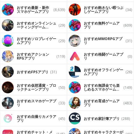
おすすめ最新・新作
おすすめ飽きない暇つぶ
(8,639)
(34)
スマホゲームアプリ
しゲームアプリ
おすすめオンラインシュ
おすすめ無料ゲームア
(29)
(609)
ーティングゲーム
プリ
（FPS・TPS）アプリ
おすすめソロプレイゲー
おすすめ MMORPGアプ
(29)
(31)
ムアプリ
リ
おすすめアクション
おすすめ格闘ゲームアプ
(119)
(0)
RPGアプリ
リ
おすすめオフラインゲー
おすすめFPSアプリ
(31)
(26)
ムアプリ
おすすめ仮想通貨・ブロ
おすすめ無課金でも楽
(50)
(149)
ックチェーンアプリ
しめるスマホゲームア
プリ
おすすめスマホゲーアプ
おすすめ育成ゲームア
(33)
(483)
リ
プリ
おすすめ自撮りカメラア
(45)
おすすめ家計簿アプリ
(288)
プリ
おすすめチャット・メ
おすすめキャラクターが