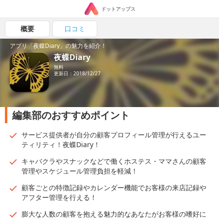
ドットアップス
概要
口コミ
アプリ「夜蝶Diary」の魅力を紹介！
夜蝶Diary
無料
更新日：2018/12/27
編集部のおすすめポイント
サービス提供者が自分の顧客プロフィール管理が行えるユー
ティリティ！夜蝶Diary！
キャバクラやスナックなどで働くホステス・ママさんの顧客
管理やスケジュール管理負担を軽減！
顧客ごとの特徴記録やカレンダー機能でお客様の来店記録や
アフター管理を行える！
膨大な人数の顧客を抱える魅力的なあなたがお客様の嗜好に