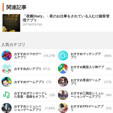
関連記事
「夜蝶Diary」・夜のお仕事をされている人むけ顧客管
理アプリ
2017年07月19日
人気カテゴリ
おすすめスマホゲー
おすすめマッチングア
(19,279)
(464)
ムアプリ
プリ
おすすめ殿堂入り神アプ
おすすめ占いアプリ
(912)
(86)
リ
おすすめ育成ゲームア
おすすめゲームアプリ
(75)
(373)
プリ
おすすめダウンロードし
おすすめ三国志シミュレ
(20)
(49)
た音楽・楽曲をオフライ
ーションゲームアプリ
ンで再生するアプリ
おすすめシミュレー
おすすめTPSゲームアプ
(1,645)
(53)
ションゲームアプリ
リ